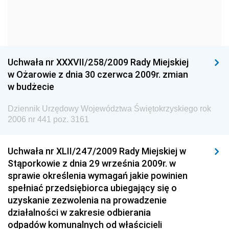
Dziennik Urzędowy Komendy Głównej Policji
Dziennik Urzędowy Ministra Gospodarki
Dziennik Urzędowy Urzędu Ochrony Konkurencji i
Konsumentów
Uchwała nr XXXVII/258/2009 Rady Miejskiej
Dziennik Urzędowy Ministra Pracy i Polityki
w Ożarowie z dnia 30 czerwca 2009r. zmian
Społecznej
w budżecie
Dziennik Urzędowy Ministra Spraw Zagranicznych
Dziennik Urzędowy Województwa Świętokrzyskiego rok
Dziennik Urzędowy Urzędu Lotnictwa Cywilnego
2006 nr 441 poz. 3161
Dziennik Urzędowy Komisji Nadzoru Finansowego
Uchwała nr XLII/247/2009 Rady Miejskiej w
Dziennik Urzędowy Ministerstwa Hutnictwa i
Stąporkowie z dnia 29 września 2009r. w
Przemysłu Maszynowego
sprawie określenia wymagań jakie powinien
Dziennik Urzędowy Ministerstwa Zdrowia i Opieki
spełniać przedsiębiorca ubiegający się o
Społecznej
uzyskanie zezwolenia na prowadzenie
działalności w zakresie odbierania
Dziennik Urzędowy Ministerstwa Rolnictwa, Leśnictwa
odpadów komunalnych od właścicieli
i Gospodarki Żywnościowej