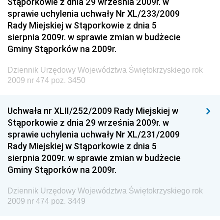
Stąporkowie z dnia 29 września 2009r. w
Dziennik Urzędowy Ministra Inwestycji i Rozwoju
sprawie uchylenia uchwały Nr XL/233/2009
Dziennik Urzędowy Naczelnego Dyrektora Archiwów
Rady Miejskiej w Stąporkowie z dnia 5
Państwowych
sierpnia 2009r. w sprawie zmian w budżecie
Dziennik Urzędowy Ministra Finansów, Inwestycji i
Gminy Stąporków na 2009r.
Rozwoju
Dziennik Urzędowy Województwa Świętokrzyskiego rok
Dziennik Urzędowy Ministra Klimatu
2009 nr 474 poz. 3450
Dziennik Urzędowy Ministra Sportu
Dziennik Urzędowy Ministra Funduszy i Polityki
Uchwała nr XLII/252/2009 Rady Miejskiej w
Regionalnej
Stąporkowie z dnia 29 września 2009r. w
sprawie uchylenia uchwały Nr XL/231/2009
Dziennik Urzędowy Ministra Aktywów Państwowych
Rady Miejskiej w Stąporkowie z dnia 5
Dziennik Urzędowy Ministra Zdrowia
sierpnia 2009r. w sprawie zmian w budżecie
Gminy Stąporków na 2009r.
Dziennik Urzędowy Ministra Środowiska i Głównego
Inspektora Ochrony Środowiska
Dziennik Urzędowy Województwa Świętokrzyskiego rok
Dziennik Urzędowy Ministra Klimatu i Środowiska
2009 nr 474 poz. 3449
Dziennik Urzędowy Ministerstwa Kultury, Dziedzictwa