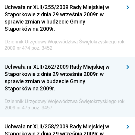
Narodowego i Sportu
Uchwała nr XLII/255/2009 Rady Miejskiej w
Stąporkowie z dnia 29 września 2009r. w
Dziennik Urzędowy Ministra Finansów, Funduszy i
sprawie zmian w budżecie Gminy
Polityki Regionalnej
Stąporków na 2009r.
Dziennik Urzędowy Ministra Rozwoju, Pracy i
Technologii
Dziennik Urzędowy Województwa Świętokrzyskiego rok
2009 nr 474 poz. 3452
Dziennik Urzędowy Ministra Kultury, Dziedzictwa
Narodowego i Sportu
Uchwała nr XLII/262/2009 Rady Miejskiej w
Dziennik Urzędowy Ministra Rodziny i Polityki
Stąporkowie z dnia 29 września 2009r. w
Społecznej
sprawie zmian w budżecie Gminy
Dziennik Urzędowy Komendy Głównej Straży
Stąporków na 2009r.
Granicznej
Dziennik Urzędowy Województwa Świętokrzyskiego rok
Dziennik Urzędowy Głównego Inspektoratu Transportu
2009 nr 475 poz. 3457
Drogowego
Dziennik Urzędowy Narodowego Banku Polskiego
Uchwała nr XLII/258/2009 Rady Miejskiej w
Dziennik Urzędowy Komendy Głównej Policji
Stąporkowie z dnia 29 września 2009r. w