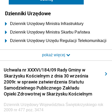
Dzienniki Urzędowe
Dziennik Urzędowy Ministra Infrastruktury
Dziennik Urzędowy Ministra Skarbu Państwa
Dziennik Urzędowy Urzędu Regulacji Telekomunikacji
i Poczty
pokaż więcej
Dziennik Urzędowy Ministra Transportu i Budownictwa
Dziennik Urzędowy Urzędu Komunikacji
Uchwała nr XXXVI/184/09 Rady Gminy w
Elektronicznej
Skarżysku Kościelnym z dnia 30 września
Dziennik Urzędowy Ministra Spraw Wewnętrznych i
2009r. w sprawie zatwierdzenia Statutu
Administracji
Samodzielnego Publicznego Zakładu
Dziennik Urzędowy Ministra Transportu
Opieki Zdrowotnej w Skarżysku Kościelnym
Dziennik Urzędowy Ministra Budownictwa
Dziennik Urzędowy Województwa Świętokrzyskiego rok
Dziennik Urzędowy Ministra Nauki i Szkolnictwa
2009 nr 477 poz. 3474