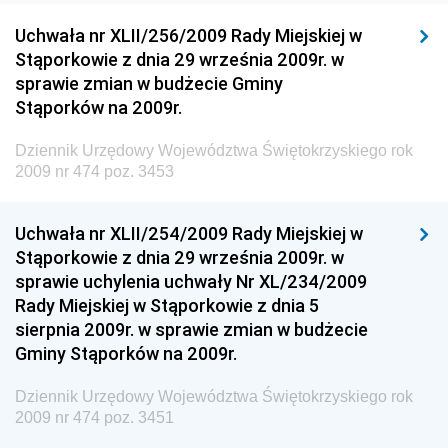
Dziennik Urzędowy Generalnej Dyrekcji Ochrony
Uchwała nr XLII/256/2009 Rady Miejskiej w
Środowiska
Stąporkowie z dnia 29 września 2009r. w
Dziennik Urzędowy Ministerstwa Administracji,
sprawie zmian w budżecie Gminy
Gospodarki Terenowej i Ochrony Środowiska
Stąporków na 2009r.
Dziennik Urzędowy Ministerstwa Administracji i
Dziennik Urzędowy Województwa Świętokrzyskiego rok
Gospodarki Przestrzennej
2009 nr 474 poz. 3453
Dziennik Urzędowy Unii Europejskiej, L
Dziennik Urzędowy Ministerstwa Komunikacji
Uchwała nr XLII/254/2009 Rady Miejskiej w
Stąporkowie z dnia 29 września 2009r. w
Dziennik Urzędowy Ministerstwa Przemysłu
sprawie uchylenia uchwały Nr XL/234/2009
Chemicznego i Lekkiego
Rady Miejskiej w Stąporkowie z dnia 5
Dziennik Urzędowy Ministerstwa Rolnictwa i
sierpnia 2009r. w sprawie zmian w budżecie
Gospodarki Żywnościowej
Gminy Stąporków na 2009r.
Dziennik Urzędowy Ministra Rodziny, Pracy i Polityki
Społecznej
Dziennik Urzędowy Województwa Świętokrzyskiego rok
2009 nr 474 poz. 3451
Dziennik Urzędowy Ministra Cyfryzacji