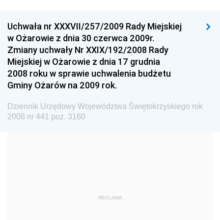
Wyższego
Dziennik Urzędowy Głównego Urzędu Miar
Uchwała nr XXXVII/257/2009 Rady Miejskiej
w Ożarowie z dnia 30 czerwca 2009r.
Dziennik Urzędowy Ministra Rolnictwa i Rozwoju Wsi
Zmiany uchwały Nr XXIX/192/2008 Rady
Dziennik Urzędowy Ministra Edukacji Narodowej i
Miejskiej w Ożarowie z dnia 17 grudnia
Sportu
2008 roku w sprawie uchwalenia budżetu
Gminy Ożarów na 2009 rok.
Dziennik Urzędowy Ministra Edukacji i Nauki
Dziennik Urzędowy Ministra Edukacji Narodowej
Dziennik Urzędowy Województwa Świętokrzyskiego rok
2006 nr 441 poz. 3160
Dziennik Urzędowy Ministra Gospodarki Morskiej
Dziennik Urzędowy Ministra Obrony Narodowej
Dziennik Urzędowy Komendy Głównej Państwowej
Straży Pożarnej
Dziennik Urzędowy Głównego Urzędu Statystycznego
Dziennik Urzędowy Ministra Kultury i Dziedzictwa
REKLAMA
Narodowego