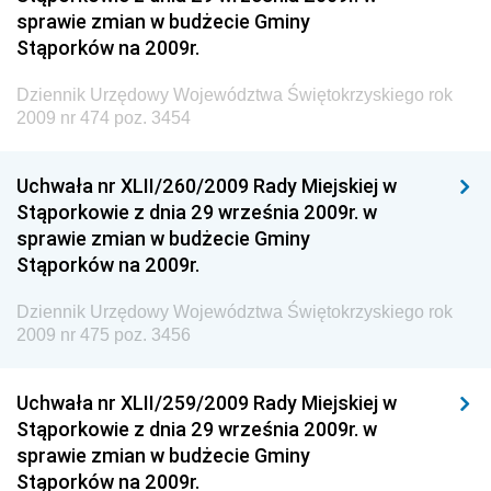
sprawie zmian w budżecie Gminy
Dziennik Urzędowy Ministra Pracy i Polityki
Stąporków na 2009r.
Społecznej
Dziennik Urzędowy Ministra Transportu, Budownictwa
Dziennik Urzędowy Województwa Świętokrzyskiego rok
i Gospodarki Morskiej
2009 nr 474 poz. 3454
Dziennik Urzędowy Ministra Rozwoju i Technologii
Uchwała nr XLII/260/2009 Rady Miejskiej w
Dziennik Urzędowy Ministra Spraw Zagranicznych
Stąporkowie z dnia 29 września 2009r. w
Dziennik Urzędowy Centralnego Biura
sprawie zmian w budżecie Gminy
Antykorupcyjnego
Stąporków na 2009r.
Dziennik Urzędowy Agencji Bezpieczeństwa
Wewnętrznego
Dziennik Urzędowy Województwa Świętokrzyskiego rok
2009 nr 475 poz. 3456
Dziennik Urzędowy Urzędu Patentowego
Rzeczypospolitej Polskiej
Uchwała nr XLII/259/2009 Rady Miejskiej w
Dziennik Urzędowy Generalnej Dyrekcji Dróg
Stąporkowie z dnia 29 września 2009r. w
Krajowych i Autostrad
sprawie zmian w budżecie Gminy
Dziennik Urzędowy Ministra Środowiska
Stąporków na 2009r.