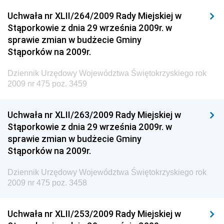
Dziennik Urzędowy Ministra Rozwoju
Uchwała nr XLII/264/2009 Rady Miejskiej w
Dziennik Urzędowy Ministra Infrastruktury i
Stąporkowie z dnia 29 września 2009r. w
Budownictwa
sprawie zmian w budżecie Gminy
Stąporków na 2009r.
Dziennik Urzędowy Ministra Gospodarki Morskiej i
Żeglugi Śródlądowej
Dziennik Urzędowy Województwa Świętokrzyskiego rok
Dziennik Urzędowy Ministra Energii
2009 nr 475 poz. 3459
Dziennik Urzędowy Ministra Finansów
Uchwała nr XLII/263/2009 Rady Miejskiej w
Dziennik Urzędowy Ministra Sprawiedliwości
Stąporkowie z dnia 29 września 2009r. w
Dziennik Urzędowy Ministra Rozwoju i Finansów
sprawie zmian w budżecie Gminy
Stąporków na 2009r.
Dziennik Urzędowy Wyższego Urzędu Górniczego
Dziennik Urzędowy Prezesa Urzędu Transportu
Dziennik Urzędowy Województwa Świętokrzyskiego rok
Kolejowego
2009 nr 475 poz. 3458
Dziennik Urzędowy Ministra Przedsiębiorczości i
Technologii
Uchwała nr XLII/253/2009 Rady Miejskiej w