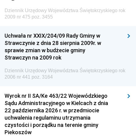
Dziennik Urzędowy Ministra Administracji i Cyfryzacji
Dziennik Urzędowy Województwa Świętokrzyskiego rok
Dziennik Urzędowy Ministra Edukacji
2009 nr 475 poz. 3455
Dziennik Urzędowy Ministra Nauki
Uchwała nr XXIX/204/09 Rady Gminy w
Dziennik Urzędowy Ministra Przemysłu
Strawczynie z dnia 28 sierpnia 2009r. w
Dziennik Urzędowy Ministra Finansów i Gospodarki
sprawie zmian w budżecie gminy
Strawczyn na 2009 rok
Dziennik Urzędowy Ministra do Spraw Unii
Europejskiej
Dziennik Urzędowy Województwa Świętokrzyskiego rok
Dziennik Urzędowy Agencji Wywiadu
2006 nr 441 poz. 3164
Wyrok nr II SA/Ke 463/22 Wojewódzkiego
Sądu Administracyjnego w Kielcach z dnia
22 października 2026 r. w przedmiocie
uchwalenia regulaminu utrzymania
czystości i porządku na terenie gminy
Piekoszów