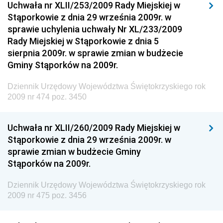
Drogowego
Uchwała nr XLII/253/2009 Rady Miejskiej w
Stąporkowie z dnia 29 września 2009r. w
Dziennik Urzędowy Narodowego Banku Polskiego
sprawie uchylenia uchwały Nr XL/233/2009
Dziennik Urzędowy Komendy Głównej Policji
Rady Miejskiej w Stąporkowie z dnia 5
sierpnia 2009r. w sprawie zmian w budżecie
Dziennik Urzędowy Ministra Pracy i Polityki
Gminy Stąporków na 2009r.
Społecznej
Dziennik Urzędowy Ministra Transportu, Budownictwa
Dziennik Urzędowy Województwa Świętokrzyskiego rok
i Gospodarki Morskiej
2009 nr 474 poz. 3450
Dziennik Urzędowy Ministra Rozwoju i Technologii
Uchwała nr XLII/260/2009 Rady Miejskiej w
Dziennik Urzędowy Ministra Spraw Zagranicznych
Stąporkowie z dnia 29 września 2009r. w
Dziennik Urzędowy Centralnego Biura
sprawie zmian w budżecie Gminy
Antykorupcyjnego
Stąporków na 2009r.
Dziennik Urzędowy Agencji Bezpieczeństwa
Wewnętrznego
Dziennik Urzędowy Województwa Świętokrzyskiego rok
2009 nr 475 poz. 3456
Dziennik Urzędowy Urzędu Patentowego
Rzeczypospolitej Polskiej