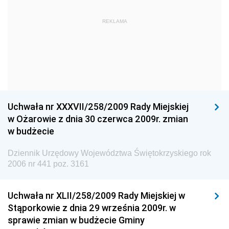
Dziennik Urzędowy Głównego Urzędu Statystycznego
Dziennik Urzędowy Ministra Kultury i Dziedzictwa
REKLAMA
Narodowego
Dziennik Urzędowy Komendy Głównej Policji
Dziennik Urzędowy Ministra Gospodarki
Dziennik Urzędowy Urzędu Ochrony Konkurencji i
Konsumentów
Uchwała nr XXXVII/258/2009 Rady Miejskiej
Dziennik Urzędowy Ministra Pracy i Polityki
w Ożarowie z dnia 30 czerwca 2009r. zmian
Społecznej
w budżecie
Dziennik Urzędowy Ministra Spraw Zagranicznych
Dziennik Urzędowy Województwa Świętokrzyskiego rok
Dziennik Urzędowy Urzędu Lotnictwa Cywilnego
2006 nr 441 poz. 3161
Dziennik Urzędowy Komisji Nadzoru Finansowego
Uchwała nr XLII/258/2009 Rady Miejskiej w
Dziennik Urzędowy Ministerstwa Hutnictwa i
Stąporkowie z dnia 29 września 2009r. w
Przemysłu Maszynowego
sprawie zmian w budżecie Gminy
Dziennik Urzędowy Ministerstwa Zdrowia i Opieki