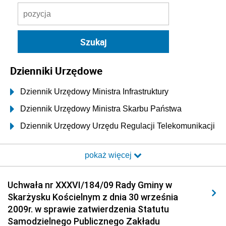
Dzienniki Urzędowe
Dziennik Urzędowy Ministra Infrastruktury
Dziennik Urzędowy Ministra Skarbu Państwa
Dziennik Urzędowy Urzędu Regulacji Telekomunikacji
i Poczty
pokaż więcej
Dziennik Urzędowy Ministra Transportu i Budownictwa
Dziennik Urzędowy Urzędu Komunikacji
Uchwała nr XXXVI/184/09 Rady Gminy w
Elektronicznej
Skarżysku Kościelnym z dnia 30 września
Dziennik Urzędowy Ministra Spraw Wewnętrznych i
2009r. w sprawie zatwierdzenia Statutu
Administracji
Samodzielnego Publicznego Zakładu