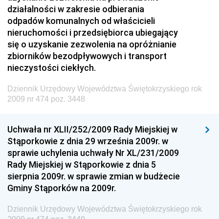
działalności w zakresie odbierania
Dziennik Urzędowy Ministra Przedsiębiorczości i
odpadów komunalnych od właścicieli
Technologii
nieruchomości i przedsiębiorca ubiegający
się o uzyskanie zezwolenia na opróżnianie
Dziennik Urzędowy Ministra Inwestycji i Rozwoju
zbiorników bezodpływowych i transport
Dziennik Urzędowy Naczelnego Dyrektora Archiwów
nieczystości ciekłych.
Państwowych
Dziennik Urzędowy Województwa Świętokrzyskiego rok
Dziennik Urzędowy Ministra Finansów, Inwestycji i
2009 nr 474 poz. 3448
Rozwoju
Dziennik Urzędowy Ministra Klimatu
Uchwała nr XLII/252/2009 Rady Miejskiej w
Dziennik Urzędowy Ministra Sportu
Stąporkowie z dnia 29 września 2009r. w
Dziennik Urzędowy Ministra Funduszy i Polityki
sprawie uchylenia uchwały Nr XL/231/2009
Regionalnej
Rady Miejskiej w Stąporkowie z dnia 5
sierpnia 2009r. w sprawie zmian w budżecie
Dziennik Urzędowy Ministra Aktywów Państwowych
Gminy Stąporków na 2009r.
Dziennik Urzędowy Ministra Zdrowia
Dziennik Urzędowy Województwa Świętokrzyskiego rok
Dziennik Urzędowy Ministra Środowiska i Głównego