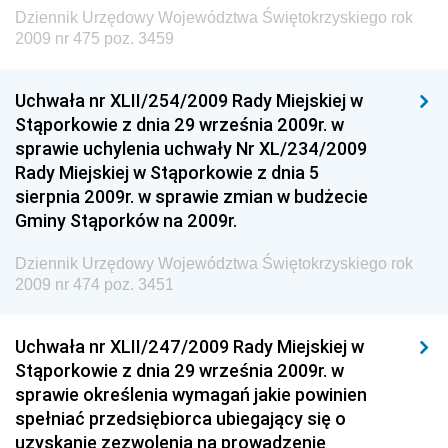
Dziennik Urzędowy Ministra Rodziny, Pracy i Polityki
Dziennik Urzędowy Województwa Świętokrzyskiego rok
Społecznej
2009 nr 475 poz. 3459
Dziennik Urzędowy Ministra Cyfryzacji
Uchwała nr XLII/254/2009 Rady Miejskiej w
Dziennik Urzędowy Ministra Rozwoju
Stąporkowie z dnia 29 września 2009r. w
Dziennik Urzędowy Ministra Infrastruktury i
sprawie uchylenia uchwały Nr XL/234/2009
Budownictwa
Rady Miejskiej w Stąporkowie z dnia 5
sierpnia 2009r. w sprawie zmian w budżecie
Dziennik Urzędowy Ministra Gospodarki Morskiej i
Gminy Stąporków na 2009r.
Żeglugi Śródlądowej
Dziennik Urzędowy Ministra Energii
Dziennik Urzędowy Województwa Świętokrzyskiego rok
2009 nr 474 poz. 3451
Dziennik Urzędowy Ministra Finansów
Dziennik Urzędowy Ministra Sprawiedliwości
Uchwała nr XLII/247/2009 Rady Miejskiej w
Dziennik Urzędowy Ministra Rozwoju i Finansów
Stąporkowie z dnia 29 września 2009r. w
Dziennik Urzędowy Wyższego Urzędu Górniczego
sprawie określenia wymagań jakie powinien
spełniać przedsiębiorca ubiegający się o
Dziennik Urzędowy Prezesa Urzędu Transportu
uzyskanie zezwolenia na prowadzenie
Kolejowego