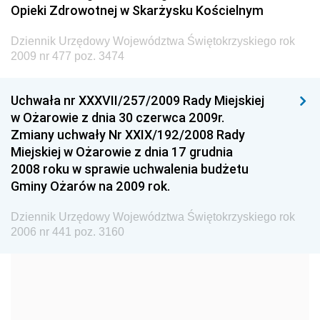
Dziennik Urzędowy Ministra Transportu
Opieki Zdrowotnej w Skarżysku Kościelnym
Dziennik Urzędowy Ministra Budownictwa
Dziennik Urzędowy Województwa Świętokrzyskiego rok
Dziennik Urzędowy Ministra Nauki i Szkolnictwa
2009 nr 477 poz. 3474
Wyższego
Dziennik Urzędowy Głównego Urzędu Miar
Uchwała nr XXXVII/257/2009 Rady Miejskiej
w Ożarowie z dnia 30 czerwca 2009r.
Dziennik Urzędowy Ministra Rolnictwa i Rozwoju Wsi
Zmiany uchwały Nr XXIX/192/2008 Rady
Dziennik Urzędowy Ministra Edukacji Narodowej i
Miejskiej w Ożarowie z dnia 17 grudnia
Sportu
2008 roku w sprawie uchwalenia budżetu
Gminy Ożarów na 2009 rok.
Dziennik Urzędowy Ministra Edukacji i Nauki
Dziennik Urzędowy Ministra Edukacji Narodowej
Dziennik Urzędowy Województwa Świętokrzyskiego rok
2006 nr 441 poz. 3160
Dziennik Urzędowy Ministra Gospodarki Morskiej
Dziennik Urzędowy Ministra Obrony Narodowej
Dziennik Urzędowy Komendy Głównej Państwowej
Straży Pożarnej