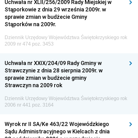
Uchwała nr XLII/256/2009 Rady Miejskiej w
Dziennik Urzędowy Generalnej Dyrekcji Dróg
Stąporkowie z dnia 29 września 2009r. w
Krajowych i Autostrad
sprawie zmian w budżecie Gminy
Dziennik Urzędowy Ministra Środowiska
Stąporków na 2009r.
Dziennik Urzędowy Ministra Administracji i Cyfryzacji
Dziennik Urzędowy Województwa Świętokrzyskiego rok
Dziennik Urzędowy Ministra Edukacji
2009 nr 474 poz. 3453
Dziennik Urzędowy Ministra Nauki
Uchwała nr XXIX/204/09 Rady Gminy w
Dziennik Urzędowy Ministra Przemysłu
Strawczynie z dnia 28 sierpnia 2009r. w
Dziennik Urzędowy Ministra Finansów i Gospodarki
sprawie zmian w budżecie gminy
Strawczyn na 2009 rok
Dziennik Urzędowy Ministra do Spraw Unii
Europejskiej
Dziennik Urzędowy Województwa Świętokrzyskiego rok
Dziennik Urzędowy Agencji Wywiadu
2006 nr 441 poz. 3164
Wyrok nr II SA/Ke 463/22 Wojewódzkiego
Sądu Administracyjnego w Kielcach z dnia