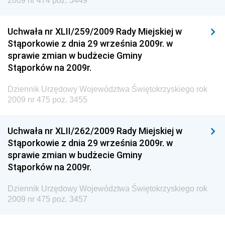
2009 nr 474 poz. 3449
Inspektora Ochrony Środowiska
Dziennik Urzędowy Ministra Klimatu i Środowiska
Uchwała nr XLII/259/2009 Rady Miejskiej w
Dziennik Urzędowy Ministerstwa Kultury, Dziedzictwa
Stąporkowie z dnia 29 września 2009r. w
Narodowego i Sportu
sprawie zmian w budżecie Gminy
Stąporków na 2009r.
Dziennik Urzędowy Ministra Finansów, Funduszy i
Polityki Regionalnej
Dziennik Urzędowy Województwa Świętokrzyskiego rok
Dziennik Urzędowy Ministra Rozwoju, Pracy i
2009 nr 475 poz. 3455
Technologii
Dziennik Urzędowy Ministra Kultury, Dziedzictwa
Uchwała nr XLII/262/2009 Rady Miejskiej w
Narodowego i Sportu
Stąporkowie z dnia 29 września 2009r. w
sprawie zmian w budżecie Gminy
Dziennik Urzędowy Ministra Rodziny i Polityki
Stąporków na 2009r.
Społecznej
Dziennik Urzędowy Komendy Głównej Straży
Dziennik Urzędowy Województwa Świętokrzyskiego rok
Granicznej
2009 nr 475 poz. 3457
Dziennik Urzędowy Głównego Inspektoratu Transportu