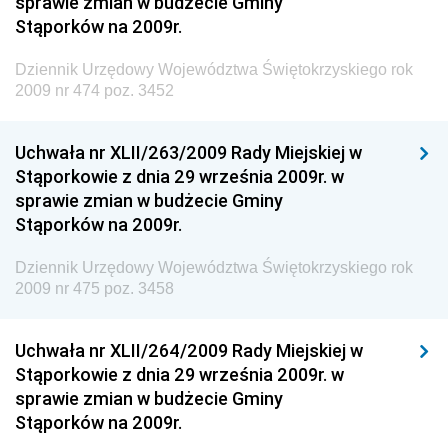
sprawie zmian w budżecie Gminy
Dziennik Urzędowy Ministra Infrastruktury i Rozwoju
Stąporków na 2009r.
Dziennik Urzędowy Głównego Inspektoratu Ochrony
Środowiska
Dziennik Urzędowy Województwa Świętokrzyskiego rok
2009 nr 474 poz. 3452
Dziennik Urzędowy Generalnej Dyrekcji Ochrony
Środowiska
Uchwała nr XLII/263/2009 Rady Miejskiej w
Dziennik Urzędowy Ministerstwa Administracji,
Stąporkowie z dnia 29 września 2009r. w
Gospodarki Terenowej i Ochrony Środowiska
sprawie zmian w budżecie Gminy
Dziennik Urzędowy Ministerstwa Administracji i
Stąporków na 2009r.
Gospodarki Przestrzennej
Dziennik Urzędowy Województwa Świętokrzyskiego rok
Dziennik Urzędowy Unii Europejskiej, L
2009 nr 475 poz. 3458
Dziennik Urzędowy Ministerstwa Komunikacji
Dziennik Urzędowy Ministerstwa Przemysłu
Uchwała nr XLII/264/2009 Rady Miejskiej w
Chemicznego i Lekkiego
Stąporkowie z dnia 29 września 2009r. w
sprawie zmian w budżecie Gminy
Dziennik Urzędowy Ministerstwa Rolnictwa i
Stąporków na 2009r.
Gospodarki Żywnościowej