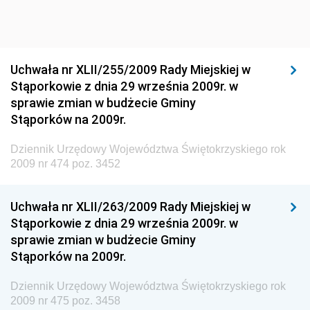
Dziennik Urzędowy Ministra Sportu i Turystyki
Dziennik Urzędowy Ministra Rozwoju Regionalnego
Dziennik Urzędowy Ministra Budownictwa i Przemysłu
Uchwała nr XLII/255/2009 Rady Miejskiej w
Materiałów Budowlanych
Stąporkowie z dnia 29 września 2009r. w
sprawie zmian w budżecie Gminy
Dziennik Urzędowy Ministra Infrastruktury i Rozwoju
Stąporków na 2009r.
Dziennik Urzędowy Głównego Inspektoratu Ochrony
Środowiska
Dziennik Urzędowy Województwa Świętokrzyskiego rok
2009 nr 474 poz. 3452
Dziennik Urzędowy Generalnej Dyrekcji Ochrony
Środowiska
Uchwała nr XLII/263/2009 Rady Miejskiej w
Dziennik Urzędowy Ministerstwa Administracji,
Stąporkowie z dnia 29 września 2009r. w
Gospodarki Terenowej i Ochrony Środowiska
sprawie zmian w budżecie Gminy
Dziennik Urzędowy Ministerstwa Administracji i
Stąporków na 2009r.
Gospodarki Przestrzennej
Dziennik Urzędowy Województwa Świętokrzyskiego rok
Dziennik Urzędowy Unii Europejskiej, L
2009 nr 475 poz. 3458