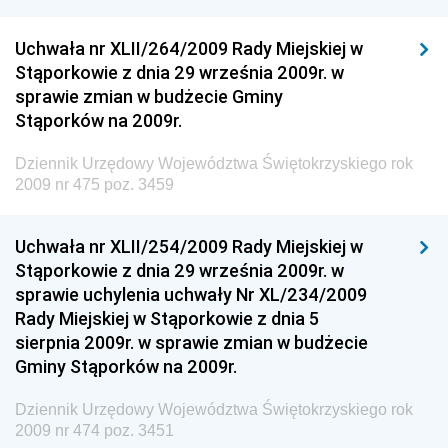
Dziennik Urzędowy Ministerstwa Komunikacji
Dziennik Urzędowy Ministerstwa Przemysłu
Uchwała nr XLII/264/2009 Rady Miejskiej w
Chemicznego i Lekkiego
Stąporkowie z dnia 29 września 2009r. w
sprawie zmian w budżecie Gminy
Dziennik Urzędowy Ministerstwa Rolnictwa i
Stąporków na 2009r.
Gospodarki Żywnościowej
Dziennik Urzędowy Ministra Rodziny, Pracy i Polityki
Dziennik Urzędowy Województwa Świętokrzyskiego rok
Społecznej
2009 nr 475 poz. 3459
Dziennik Urzędowy Ministra Cyfryzacji
Uchwała nr XLII/254/2009 Rady Miejskiej w
Dziennik Urzędowy Ministra Rozwoju
Stąporkowie z dnia 29 września 2009r. w
Dziennik Urzędowy Ministra Infrastruktury i
sprawie uchylenia uchwały Nr XL/234/2009
Budownictwa
Rady Miejskiej w Stąporkowie z dnia 5
sierpnia 2009r. w sprawie zmian w budżecie
Dziennik Urzędowy Ministra Gospodarki Morskiej i
Gminy Stąporków na 2009r.
Żeglugi Śródlądowej
Dziennik Urzędowy Ministra Energii
Dziennik Urzędowy Województwa Świętokrzyskiego rok
2009 nr 474 poz. 3451
Dziennik Urzędowy Ministra Finansów