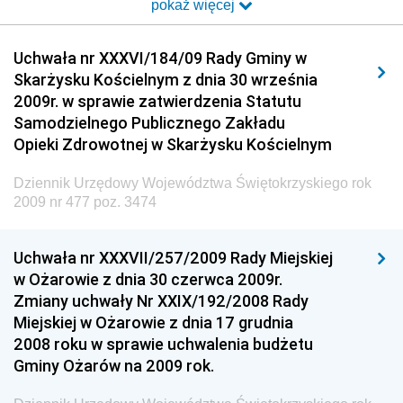
pokaż więcej
Dziennik Urzędowy Ministra Transportu i Budownictwa
Dziennik Urzędowy Urzędu Komunikacji
Uchwała nr XXXVI/184/09 Rady Gminy w
Elektronicznej
Skarżysku Kościelnym z dnia 30 września
Dziennik Urzędowy Ministra Spraw Wewnętrznych i
2009r. w sprawie zatwierdzenia Statutu
Administracji
Samodzielnego Publicznego Zakładu
Dziennik Urzędowy Ministra Transportu
Opieki Zdrowotnej w Skarżysku Kościelnym
Dziennik Urzędowy Ministra Budownictwa
Dziennik Urzędowy Województwa Świętokrzyskiego rok
Dziennik Urzędowy Ministra Nauki i Szkolnictwa
2009 nr 477 poz. 3474
Wyższego
Dziennik Urzędowy Głównego Urzędu Miar
Uchwała nr XXXVII/257/2009 Rady Miejskiej
w Ożarowie z dnia 30 czerwca 2009r.
Dziennik Urzędowy Ministra Rolnictwa i Rozwoju Wsi
Zmiany uchwały Nr XXIX/192/2008 Rady
Dziennik Urzędowy Ministra Edukacji Narodowej i
Miejskiej w Ożarowie z dnia 17 grudnia
Sportu
2008 roku w sprawie uchwalenia budżetu
Gminy Ożarów na 2009 rok.
Dziennik Urzędowy Ministra Edukacji i Nauki
Dziennik Urzędowy Ministra Edukacji Narodowej