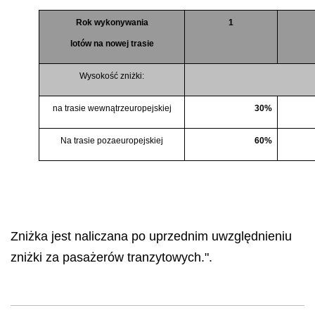
Rok wykonywania
1
lotów na nowej trasie
Wysokość zniżki:
na trasie wewnątrzeuropejskiej
30%
Na trasie pozaeuropejskiej
60%
Zniżka jest naliczana po uprzednim uwzględnieniu
zniżki za pasażerów tranzytowych.".