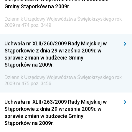
Gminy Stąporków na 2009r.
Społecznej
Dziennik Urzędowy Ministra Transportu, Budownictwa
Dziennik Urzędowy Województwa Świętokrzyskiego rok
i Gospodarki Morskiej
2009 nr 474 poz. 3449
Dziennik Urzędowy Ministra Rozwoju i Technologii
Uchwała nr XLII/260/2009 Rady Miejskiej w
Dziennik Urzędowy Ministra Spraw Zagranicznych
Stąporkowie z dnia 29 września 2009r. w
Dziennik Urzędowy Centralnego Biura
sprawie zmian w budżecie Gminy
Antykorupcyjnego
Stąporków na 2009r.
Dziennik Urzędowy Agencji Bezpieczeństwa
Wewnętrznego
Dziennik Urzędowy Województwa Świętokrzyskiego rok
2009 nr 475 poz. 3456
Dziennik Urzędowy Urzędu Patentowego
Rzeczypospolitej Polskiej
Uchwała nr XLII/263/2009 Rady Miejskiej w
Dziennik Urzędowy Generalnej Dyrekcji Dróg
Stąporkowie z dnia 29 września 2009r. w
Krajowych i Autostrad
sprawie zmian w budżecie Gminy
Dziennik Urzędowy Ministra Środowiska
Stąporków na 2009r.
Dziennik Urzędowy Ministra Administracji i Cyfryzacji