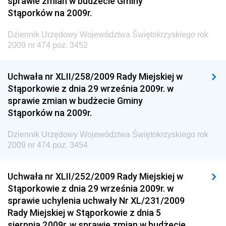
sprawie zmian w budżecie Gminy
Stąporków na 2009r.
Dziennik Urzędowy Ministra Finansów, Funduszy i
Polityki Regionalnej
Dziennik Urzędowy Województwa Świętokrzyskiego rok
Dziennik Urzędowy Ministra Rozwoju, Pracy i
2009 nr 474 poz. 3452
Technologii
Dziennik Urzędowy Ministra Kultury, Dziedzictwa
Uchwała nr XLII/258/2009 Rady Miejskiej w
Narodowego i Sportu
Stąporkowie z dnia 29 września 2009r. w
sprawie zmian w budżecie Gminy
Dziennik Urzędowy Ministra Rodziny i Polityki
Stąporków na 2009r.
Społecznej
Dziennik Urzędowy Komendy Głównej Straży
Dziennik Urzędowy Województwa Świętokrzyskiego rok
Granicznej
2009 nr 474 poz. 3454
Dziennik Urzędowy Głównego Inspektoratu Transportu
Drogowego
Uchwała nr XLII/252/2009 Rady Miejskiej w
Stąporkowie z dnia 29 września 2009r. w
Dziennik Urzędowy Narodowego Banku Polskiego
sprawie uchylenia uchwały Nr XL/231/2009
Dziennik Urzędowy Komendy Głównej Policji
Rady Miejskiej w Stąporkowie z dnia 5
sierpnia 2009r. w sprawie zmian w budżecie
Dziennik Urzędowy Ministra Pracy i Polityki