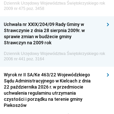
Dziennik Urzędowy Województwa Świętokrzyskiego rok
Dziennik Urzędowy Ministra Edukacji
2009 nr 475 poz. 3458
Dziennik Urzędowy Ministra Nauki
Uchwała nr XXIX/204/09 Rady Gminy w
Dziennik Urzędowy Ministra Przemysłu
Strawczynie z dnia 28 sierpnia 2009r. w
Dziennik Urzędowy Ministra Finansów i Gospodarki
sprawie zmian w budżecie gminy
Strawczyn na 2009 rok
Dziennik Urzędowy Ministra do Spraw Unii
Europejskiej
Dziennik Urzędowy Województwa Świętokrzyskiego rok
Dziennik Urzędowy Agencji Wywiadu
2006 nr 441 poz. 3164
Wyrok nr II SA/Ke 463/22 Wojewódzkiego
Sądu Administracyjnego w Kielcach z dnia
22 października 2026 r. w przedmiocie
uchwalenia regulaminu utrzymania
czystości i porządku na terenie gminy
Piekoszów