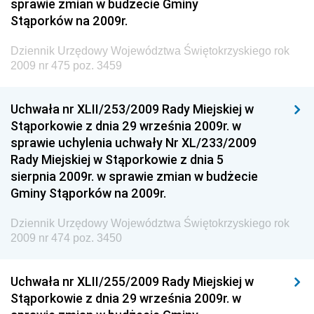
sprawie zmian w budżecie Gminy
Dziennik Urzędowy Naczelnego Dyrektora Archiwów
Stąporków na 2009r.
Państwowych
Dziennik Urzędowy Województwa Świętokrzyskiego rok
Dziennik Urzędowy Ministra Finansów, Inwestycji i
2009 nr 475 poz. 3459
Rozwoju
Dziennik Urzędowy Ministra Klimatu
Uchwała nr XLII/253/2009 Rady Miejskiej w
Dziennik Urzędowy Ministra Sportu
Stąporkowie z dnia 29 września 2009r. w
Dziennik Urzędowy Ministra Funduszy i Polityki
sprawie uchylenia uchwały Nr XL/233/2009
Regionalnej
Rady Miejskiej w Stąporkowie z dnia 5
sierpnia 2009r. w sprawie zmian w budżecie
Dziennik Urzędowy Ministra Aktywów Państwowych
Gminy Stąporków na 2009r.
Dziennik Urzędowy Ministra Zdrowia
Dziennik Urzędowy Województwa Świętokrzyskiego rok
Dziennik Urzędowy Ministra Środowiska i Głównego
2009 nr 474 poz. 3450
Inspektora Ochrony Środowiska
Dziennik Urzędowy Ministra Klimatu i Środowiska
Uchwała nr XLII/255/2009 Rady Miejskiej w
Dziennik Urzędowy Ministerstwa Kultury, Dziedzictwa
Stąporkowie z dnia 29 września 2009r. w
Narodowego i Sportu