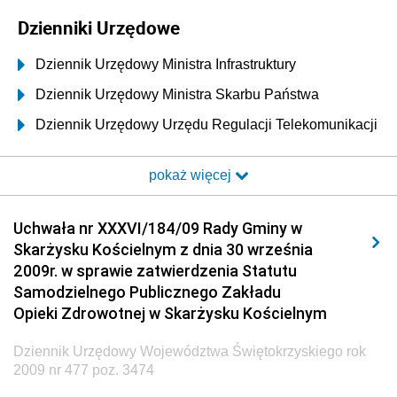
Dzienniki Urzędowe
Dziennik Urzędowy Ministra Infrastruktury
Dziennik Urzędowy Ministra Skarbu Państwa
Dziennik Urzędowy Urzędu Regulacji Telekomunikacji
i Poczty
pokaż więcej
Dziennik Urzędowy Ministra Transportu i Budownictwa
Dziennik Urzędowy Urzędu Komunikacji
Uchwała nr XXXVI/184/09 Rady Gminy w
Elektronicznej
Skarżysku Kościelnym z dnia 30 września
Dziennik Urzędowy Ministra Spraw Wewnętrznych i
2009r. w sprawie zatwierdzenia Statutu
Administracji
Samodzielnego Publicznego Zakładu
Dziennik Urzędowy Ministra Transportu
Opieki Zdrowotnej w Skarżysku Kościelnym
Dziennik Urzędowy Ministra Budownictwa
Dziennik Urzędowy Województwa Świętokrzyskiego rok
Dziennik Urzędowy Ministra Nauki i Szkolnictwa
2009 nr 477 poz. 3474
Wyższego