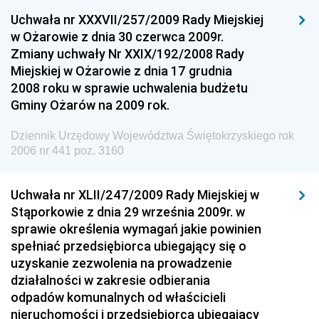
Uchwała nr XXXVII/257/2009 Rady Miejskiej
Dziennik Urzędowy Ministra Gospodarki
w Ożarowie z dnia 30 czerwca 2009r.
Dziennik Urzędowy Urzędu Ochrony Konkurencji i
Zmiany uchwały Nr XXIX/192/2008 Rady
Konsumentów
Miejskiej w Ożarowie z dnia 17 grudnia
Dziennik Urzędowy Ministra Pracy i Polityki
2008 roku w sprawie uchwalenia budżetu
Społecznej
Gminy Ożarów na 2009 rok.
Dziennik Urzędowy Ministra Spraw Zagranicznych
Dziennik Urzędowy Województwa Świętokrzyskiego rok
Dziennik Urzędowy Urzędu Lotnictwa Cywilnego
2006 nr 441 poz. 3160
Dziennik Urzędowy Komisji Nadzoru Finansowego
Uchwała nr XLII/247/2009 Rady Miejskiej w
Dziennik Urzędowy Ministerstwa Hutnictwa i
Stąporkowie z dnia 29 września 2009r. w
Przemysłu Maszynowego
sprawie określenia wymagań jakie powinien
Dziennik Urzędowy Ministerstwa Zdrowia i Opieki
spełniać przedsiębiorca ubiegający się o
Społecznej
uzyskanie zezwolenia na prowadzenie
działalności w zakresie odbierania
Dziennik Urzędowy Ministerstwa Rolnictwa, Leśnictwa
odpadów komunalnych od właścicieli
i Gospodarki Żywnościowej
nieruchomości i przedsiębiorca ubiegający