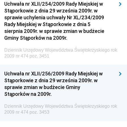
Uchwała nr XLII/254/2009 Rady Miejskiej w
Środowiska
Stąporkowie z dnia 29 września 2009r. w
Dziennik Urzędowy Ministerstwa Administracji,
sprawie uchylenia uchwały Nr XL/234/2009
Gospodarki Terenowej i Ochrony Środowiska
Rady Miejskiej w Stąporkowie z dnia 5
sierpnia 2009r. w sprawie zmian w budżecie
Dziennik Urzędowy Ministerstwa Administracji i
Gminy Stąporków na 2009r.
Gospodarki Przestrzennej
Dziennik Urzędowy Unii Europejskiej, L
Dziennik Urzędowy Województwa Świętokrzyskiego rok
2009 nr 474 poz. 3451
Dziennik Urzędowy Ministerstwa Komunikacji
Dziennik Urzędowy Ministerstwa Przemysłu
Uchwała nr XLII/256/2009 Rady Miejskiej w
Chemicznego i Lekkiego
Stąporkowie z dnia 29 września 2009r. w
Dziennik Urzędowy Ministerstwa Rolnictwa i
sprawie zmian w budżecie Gminy
Gospodarki Żywnościowej
Stąporków na 2009r.
Dziennik Urzędowy Ministra Rodziny, Pracy i Polityki
Społecznej
Dziennik Urzędowy Województwa Świętokrzyskiego rok
2009 nr 474 poz. 3453
Dziennik Urzędowy Ministra Cyfryzacji
Dziennik Urzędowy Ministra Rozwoju