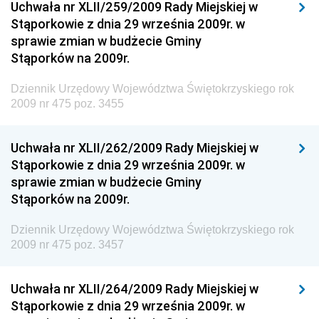
Uchwała nr XLII/259/2009 Rady Miejskiej w
Dziennik Urzędowy Ministra Infrastruktury i
Stąporkowie z dnia 29 września 2009r. w
Budownictwa
sprawie zmian w budżecie Gminy
Stąporków na 2009r.
Dziennik Urzędowy Ministra Gospodarki Morskiej i
Żeglugi Śródlądowej
Dziennik Urzędowy Województwa Świętokrzyskiego rok
Dziennik Urzędowy Ministra Energii
2009 nr 475 poz. 3455
Dziennik Urzędowy Ministra Finansów
Uchwała nr XLII/262/2009 Rady Miejskiej w
Dziennik Urzędowy Ministra Sprawiedliwości
Stąporkowie z dnia 29 września 2009r. w
Dziennik Urzędowy Ministra Rozwoju i Finansów
sprawie zmian w budżecie Gminy
Stąporków na 2009r.
Dziennik Urzędowy Wyższego Urzędu Górniczego
Dziennik Urzędowy Prezesa Urzędu Transportu
Dziennik Urzędowy Województwa Świętokrzyskiego rok
Kolejowego
2009 nr 475 poz. 3457
Dziennik Urzędowy Ministra Przedsiębiorczości i
Technologii
Uchwała nr XLII/264/2009 Rady Miejskiej w
Stąporkowie z dnia 29 września 2009r. w
Dziennik Urzędowy Ministra Inwestycji i Rozwoju