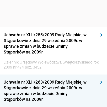
Dziennik Urzędowy Ministra Infrastruktury i Rozwoju
Dziennik Urzędowy Głównego Inspektoratu Ochrony
Środowiska
Dziennik Urzędowy Generalnej Dyrekcji Ochrony
Uchwała nr XLII/255/2009 Rady Miejskiej w
Środowiska
Stąporkowie z dnia 29 września 2009r. w
Dziennik Urzędowy Ministerstwa Administracji,
sprawie zmian w budżecie Gminy
Gospodarki Terenowej i Ochrony Środowiska
Stąporków na 2009r.
Dziennik Urzędowy Ministerstwa Administracji i
Dziennik Urzędowy Województwa Świętokrzyskiego rok
Gospodarki Przestrzennej
2009 nr 474 poz. 3452
Dziennik Urzędowy Unii Europejskiej, L
Dziennik Urzędowy Ministerstwa Komunikacji
Uchwała nr XLII/263/2009 Rady Miejskiej w
Stąporkowie z dnia 29 września 2009r. w
Dziennik Urzędowy Ministerstwa Przemysłu
sprawie zmian w budżecie Gminy
Chemicznego i Lekkiego
Stąporków na 2009r.
Dziennik Urzędowy Ministerstwa Rolnictwa i
Gospodarki Żywnościowej