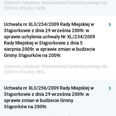
Dziennik Urzędowy Województwa Świętokrzyskiego rok
2009 nr 475 poz. 3458
Dziennik Urzędowy Ministra Rodziny, Pracy i Polityki
Społecznej
Uchwała nr XLII/254/2009 Rady Miejskiej w
Dziennik Urzędowy Ministra Cyfryzacji
Stąporkowie z dnia 29 września 2009r. w
Dziennik Urzędowy Ministra Rozwoju
sprawie uchylenia uchwały Nr XL/234/2009
Dziennik Urzędowy Ministra Infrastruktury i
Rady Miejskiej w Stąporkowie z dnia 5
Budownictwa
sierpnia 2009r. w sprawie zmian w budżecie
Gminy Stąporków na 2009r.
Dziennik Urzędowy Ministra Gospodarki Morskiej i
Żeglugi Śródlądowej
Dziennik Urzędowy Województwa Świętokrzyskiego rok
Dziennik Urzędowy Ministra Energii
2009 nr 474 poz. 3451
Dziennik Urzędowy Ministra Finansów
Uchwała nr XLII/256/2009 Rady Miejskiej w
Dziennik Urzędowy Ministra Sprawiedliwości
Stąporkowie z dnia 29 września 2009r. w
Dziennik Urzędowy Ministra Rozwoju i Finansów
sprawie zmian w budżecie Gminy
Stąporków na 2009r.
Dziennik Urzędowy Wyższego Urzędu Górniczego
Dziennik Urzędowy Prezesa Urzędu Transportu