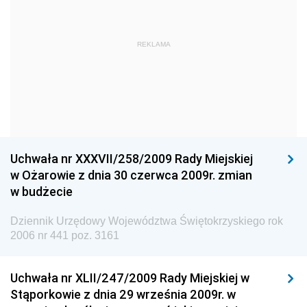
Dziennik Urzędowy Głównego Urzędu Statystycznego
Dziennik Urzędowy Ministra Kultury i Dziedzictwa
REKLAMA
Narodowego
Dziennik Urzędowy Komendy Głównej Policji
Dziennik Urzędowy Ministra Gospodarki
Dziennik Urzędowy Urzędu Ochrony Konkurencji i
Konsumentów
Uchwała nr XXXVII/258/2009 Rady Miejskiej
Dziennik Urzędowy Ministra Pracy i Polityki
w Ożarowie z dnia 30 czerwca 2009r. zmian
Społecznej
w budżecie
Dziennik Urzędowy Ministra Spraw Zagranicznych
Dziennik Urzędowy Województwa Świętokrzyskiego rok
Dziennik Urzędowy Urzędu Lotnictwa Cywilnego
2006 nr 441 poz. 3161
Dziennik Urzędowy Komisji Nadzoru Finansowego
Uchwała nr XLII/247/2009 Rady Miejskiej w
Dziennik Urzędowy Ministerstwa Hutnictwa i
Stąporkowie z dnia 29 września 2009r. w
Przemysłu Maszynowego