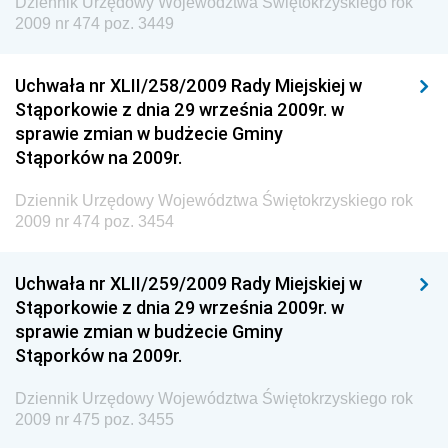
Dziennik Urzędowy Województwa Świętokrzyskiego rok
Dziennik Urzędowy Ministra Środowiska i Głównego
2009 nr 474 poz. 3449
Inspektora Ochrony Środowiska
Dziennik Urzędowy Ministra Klimatu i Środowiska
Uchwała nr XLII/258/2009 Rady Miejskiej w
Dziennik Urzędowy Ministerstwa Kultury, Dziedzictwa
Stąporkowie z dnia 29 września 2009r. w
Narodowego i Sportu
sprawie zmian w budżecie Gminy
Stąporków na 2009r.
Dziennik Urzędowy Ministra Finansów, Funduszy i
Polityki Regionalnej
Dziennik Urzędowy Województwa Świętokrzyskiego rok
Dziennik Urzędowy Ministra Rozwoju, Pracy i
2009 nr 474 poz. 3454
Technologii
Dziennik Urzędowy Ministra Kultury, Dziedzictwa
Uchwała nr XLII/259/2009 Rady Miejskiej w
Narodowego i Sportu
Stąporkowie z dnia 29 września 2009r. w
sprawie zmian w budżecie Gminy
Dziennik Urzędowy Ministra Rodziny i Polityki
Stąporków na 2009r.
Społecznej
Dziennik Urzędowy Komendy Głównej Straży
Dziennik Urzędowy Województwa Świętokrzyskiego rok
Granicznej
2009 nr 475 poz. 3455