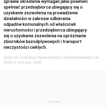
sprawie określenia wymagań jakie powinien
Dziennik Urzędowy Ministerstwa Zdrowia i Opieki
spełniać przedsiębiorca ubiegający się o
Społecznej
uzyskanie zezwolenia na prowadzenie
działalności w zakresie odbierania
Dziennik Urzędowy Ministerstwa Rolnictwa, Leśnictwa
odpadów komunalnych od właścicieli
i Gospodarki Żywnościowej
nieruchomości i przedsiębiorca ubiegający
Dziennik Urzędowy Ministra Spraw Wewnętrznych
się o uzyskanie zezwolenia na opróżnianie
Dziennik Urzędowy Ministra Transportu, Budownictwa
zbiorników bezodpływowych i transport
i Gospodarki Morskiej
nieczystości ciekłych.
Dziennik Urzędowy Ministra Administracji i Cyfryzacji
Dziennik Urzędowy Województwa Świętokrzyskiego rok
Dziennik Urzędowy Głównego Inspektora Ochrony
2009 nr 474 poz. 3448
Środowiska
Dziennik Urzędowy Ministra Środowiska
Dziennik Urzędowy Ministra Sportu i Turystyki
Dziennik Urzędowy Ministra Rozwoju Regionalnego
Dziennik Urzędowy Ministra Budownictwa i Przemysłu
REKLAMA
Materiałów Budowlanych