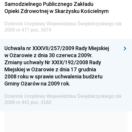
Samodzielnego Publicznego Zakładu
Dziennik Urzędowy Ministra Transportu
Opieki Zdrowotnej w Skarżysku Kościelnym
Dziennik Urzędowy Ministra Budownictwa
Dziennik Urzędowy Województwa Świętokrzyskiego rok
Dziennik Urzędowy Ministra Nauki i Szkolnictwa
2009 nr 477 poz. 3474
Wyższego
Dziennik Urzędowy Głównego Urzędu Miar
Uchwała nr XXXVII/257/2009 Rady Miejskiej
w Ożarowie z dnia 30 czerwca 2009r.
Dziennik Urzędowy Ministra Rolnictwa i Rozwoju Wsi
Zmiany uchwały Nr XXIX/192/2008 Rady
Dziennik Urzędowy Ministra Edukacji Narodowej i
Miejskiej w Ożarowie z dnia 17 grudnia
Sportu
2008 roku w sprawie uchwalenia budżetu
Gminy Ożarów na 2009 rok.
Dziennik Urzędowy Ministra Edukacji i Nauki
Dziennik Urzędowy Ministra Edukacji Narodowej
Dziennik Urzędowy Województwa Świętokrzyskiego rok
2006 nr 441 poz. 3160
Dziennik Urzędowy Ministra Gospodarki Morskiej
Dziennik Urzędowy Ministra Obrony Narodowej
Dziennik Urzędowy Komendy Głównej Państwowej
Straży Pożarnej