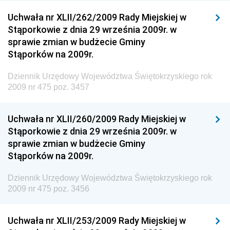
Dziennik Urzędowy Głównego Inspektoratu Transportu
Drogowego
Uchwała nr XLII/262/2009 Rady Miejskiej w
Stąporkowie z dnia 29 września 2009r. w
Dziennik Urzędowy Narodowego Banku Polskiego
sprawie zmian w budżecie Gminy
Dziennik Urzędowy Komendy Głównej Policji
Stąporków na 2009r.
Dziennik Urzędowy Ministra Pracy i Polityki
Dziennik Urzędowy Województwa Świętokrzyskiego rok
Społecznej
2009 nr 475 poz. 3457
Dziennik Urzędowy Ministra Transportu, Budownictwa
i Gospodarki Morskiej
Uchwała nr XLII/260/2009 Rady Miejskiej w
Dziennik Urzędowy Ministra Rozwoju i Technologii
Stąporkowie z dnia 29 września 2009r. w
sprawie zmian w budżecie Gminy
Dziennik Urzędowy Ministra Spraw Zagranicznych
Stąporków na 2009r.
Dziennik Urzędowy Centralnego Biura
Antykorupcyjnego
Dziennik Urzędowy Województwa Świętokrzyskiego rok
2009 nr 475 poz. 3456
Dziennik Urzędowy Agencji Bezpieczeństwa
Wewnętrznego
Uchwała nr XLII/253/2009 Rady Miejskiej w
Dziennik Urzędowy Urzędu Patentowego