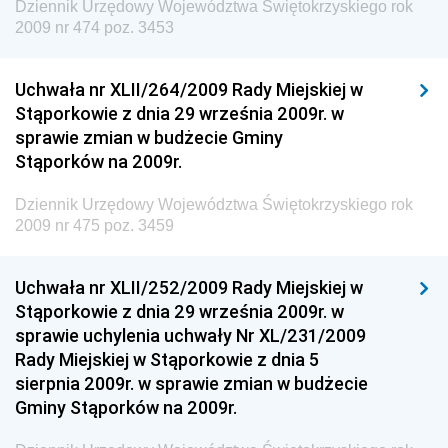
Dziennik Urzędowy Województwa Świętokrzyskiego rok
Kolejowego
2009 nr 474 poz. 3453
Dziennik Urzędowy Ministra Przedsiębiorczości i
Technologii
Uchwała nr XLII/264/2009 Rady Miejskiej w
Stąporkowie z dnia 29 września 2009r. w
Dziennik Urzędowy Ministra Inwestycji i Rozwoju
sprawie zmian w budżecie Gminy
Dziennik Urzędowy Naczelnego Dyrektora Archiwów
Stąporków na 2009r.
Państwowych
Dziennik Urzędowy Województwa Świętokrzyskiego rok
Dziennik Urzędowy Ministra Finansów, Inwestycji i
2009 nr 475 poz. 3459
Rozwoju
Dziennik Urzędowy Ministra Klimatu
Uchwała nr XLII/252/2009 Rady Miejskiej w
Dziennik Urzędowy Ministra Sportu
Stąporkowie z dnia 29 września 2009r. w
Dziennik Urzędowy Ministra Funduszy i Polityki
sprawie uchylenia uchwały Nr XL/231/2009
Regionalnej
Rady Miejskiej w Stąporkowie z dnia 5
sierpnia 2009r. w sprawie zmian w budżecie
Dziennik Urzędowy Ministra Aktywów Państwowych
Gminy Stąporków na 2009r.
Dziennik Urzędowy Ministra Zdrowia