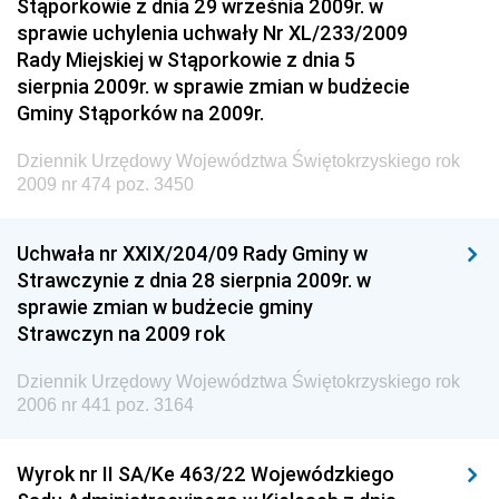
Stąporkowie z dnia 29 września 2009r. w
Rzeczypospolitej Polskiej
sprawie uchylenia uchwały Nr XL/233/2009
Dziennik Urzędowy Generalnej Dyrekcji Dróg
Rady Miejskiej w Stąporkowie z dnia 5
Krajowych i Autostrad
sierpnia 2009r. w sprawie zmian w budżecie
Dziennik Urzędowy Ministra Środowiska
Gminy Stąporków na 2009r.
Dziennik Urzędowy Ministra Administracji i Cyfryzacji
Dziennik Urzędowy Województwa Świętokrzyskiego rok
Dziennik Urzędowy Ministra Edukacji
2009 nr 474 poz. 3450
Dziennik Urzędowy Ministra Nauki
Uchwała nr XXIX/204/09 Rady Gminy w
Dziennik Urzędowy Ministra Przemysłu
Strawczynie z dnia 28 sierpnia 2009r. w
Dziennik Urzędowy Ministra Finansów i Gospodarki
sprawie zmian w budżecie gminy
Strawczyn na 2009 rok
Dziennik Urzędowy Ministra do Spraw Unii
Europejskiej
Dziennik Urzędowy Województwa Świętokrzyskiego rok
Dziennik Urzędowy Agencji Wywiadu
2006 nr 441 poz. 3164
Wyrok nr II SA/Ke 463/22 Wojewódzkiego