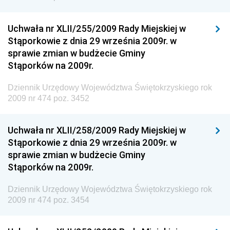
Inspektora Ochrony Środowiska
Dziennik Urzędowy Ministra Klimatu i Środowiska
Uchwała nr XLII/255/2009 Rady Miejskiej w
Dziennik Urzędowy Ministerstwa Kultury, Dziedzictwa
Stąporkowie z dnia 29 września 2009r. w
Narodowego i Sportu
sprawie zmian w budżecie Gminy
Stąporków na 2009r.
Dziennik Urzędowy Ministra Finansów, Funduszy i
Polityki Regionalnej
Dziennik Urzędowy Województwa Świętokrzyskiego rok
Dziennik Urzędowy Ministra Rozwoju, Pracy i
2009 nr 474 poz. 3452
Technologii
Dziennik Urzędowy Ministra Kultury, Dziedzictwa
Uchwała nr XLII/258/2009 Rady Miejskiej w
Narodowego i Sportu
Stąporkowie z dnia 29 września 2009r. w
sprawie zmian w budżecie Gminy
Dziennik Urzędowy Ministra Rodziny i Polityki
Stąporków na 2009r.
Społecznej
Dziennik Urzędowy Komendy Głównej Straży
Dziennik Urzędowy Województwa Świętokrzyskiego rok
Granicznej
2009 nr 474 poz. 3454
Dziennik Urzędowy Głównego Inspektoratu Transportu
Drogowego