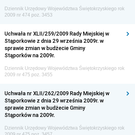
Dziennik Urzędowy Ministra Rodziny, Pracy i Polityki
Społecznej
Dziennik Urzędowy Województwa Świętokrzyskiego rok
2009 nr 474 poz. 3453
Dziennik Urzędowy Ministra Cyfryzacji
Dziennik Urzędowy Ministra Rozwoju
Uchwała nr XLII/259/2009 Rady Miejskiej w
Dziennik Urzędowy Ministra Infrastruktury i
Stąporkowie z dnia 29 września 2009r. w
Budownictwa
sprawie zmian w budżecie Gminy
Stąporków na 2009r.
Dziennik Urzędowy Ministra Gospodarki Morskiej i
Żeglugi Śródlądowej
Dziennik Urzędowy Województwa Świętokrzyskiego rok
Dziennik Urzędowy Ministra Energii
2009 nr 475 poz. 3455
Dziennik Urzędowy Ministra Finansów
Uchwała nr XLII/262/2009 Rady Miejskiej w
Dziennik Urzędowy Ministra Sprawiedliwości
Stąporkowie z dnia 29 września 2009r. w
Dziennik Urzędowy Ministra Rozwoju i Finansów
sprawie zmian w budżecie Gminy
Stąporków na 2009r.
Dziennik Urzędowy Wyższego Urzędu Górniczego
Dziennik Urzędowy Prezesa Urzędu Transportu
Dziennik Urzędowy Województwa Świętokrzyskiego rok
Kolejowego
2009 nr 475 poz. 3457