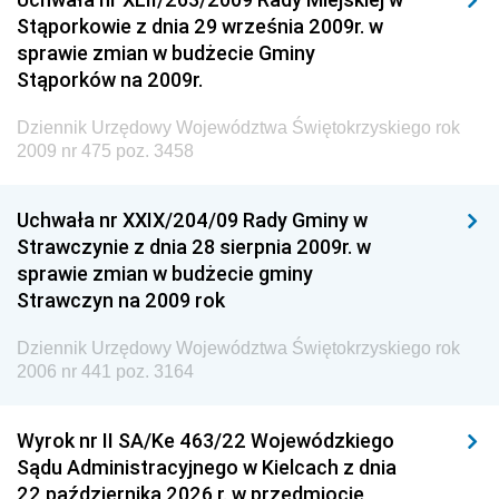
Dziennik Urzędowy Generalnej Dyrekcji Dróg
Stąporkowie z dnia 29 września 2009r. w
Krajowych i Autostrad
sprawie zmian w budżecie Gminy
Dziennik Urzędowy Ministra Środowiska
Stąporków na 2009r.
Dziennik Urzędowy Ministra Administracji i Cyfryzacji
Dziennik Urzędowy Województwa Świętokrzyskiego rok
Dziennik Urzędowy Ministra Edukacji
2009 nr 475 poz. 3458
Dziennik Urzędowy Ministra Nauki
Uchwała nr XXIX/204/09 Rady Gminy w
Dziennik Urzędowy Ministra Przemysłu
Strawczynie z dnia 28 sierpnia 2009r. w
Dziennik Urzędowy Ministra Finansów i Gospodarki
sprawie zmian w budżecie gminy
Strawczyn na 2009 rok
Dziennik Urzędowy Ministra do Spraw Unii
Europejskiej
Dziennik Urzędowy Województwa Świętokrzyskiego rok
Dziennik Urzędowy Agencji Wywiadu
2006 nr 441 poz. 3164
Wyrok nr II SA/Ke 463/22 Wojewódzkiego
Sądu Administracyjnego w Kielcach z dnia
22 października 2026 r. w przedmiocie