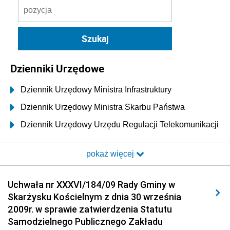
Dzienniki Urzędowe
Dziennik Urzędowy Ministra Infrastruktury
Dziennik Urzędowy Ministra Skarbu Państwa
Dziennik Urzędowy Urzędu Regulacji Telekomunikacji
i Poczty
pokaż więcej
Dziennik Urzędowy Ministra Transportu i Budownictwa
Dziennik Urzędowy Urzędu Komunikacji
Uchwała nr XXXVI/184/09 Rady Gminy w
Elektronicznej
Skarżysku Kościelnym z dnia 30 września
Dziennik Urzędowy Ministra Spraw Wewnętrznych i
2009r. w sprawie zatwierdzenia Statutu
Administracji
Samodzielnego Publicznego Zakładu