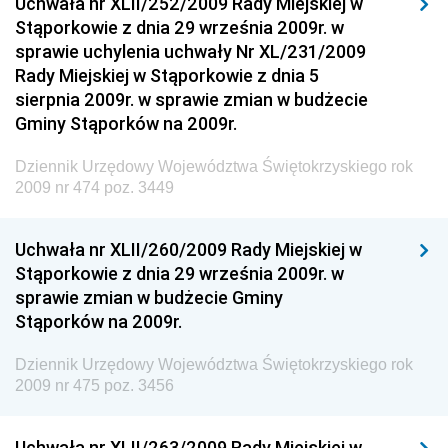
Uchwała nr XLII/252/2009 Rady Miejskiej w
Stąporkowie z dnia 29 września 2009r. w
Dziennik Urzędowy Narodowego Banku Polskiego
sprawie uchylenia uchwały Nr XL/231/2009
Dziennik Urzędowy Komendy Głównej Policji
Rady Miejskiej w Stąporkowie z dnia 5
sierpnia 2009r. w sprawie zmian w budżecie
Dziennik Urzędowy Ministra Pracy i Polityki
Gminy Stąporków na 2009r.
Społecznej
Dziennik Urzędowy Ministra Transportu, Budownictwa
Dziennik Urzędowy Województwa Świętokrzyskiego rok
i Gospodarki Morskiej
2009 nr 474 poz. 3449
Dziennik Urzędowy Ministra Rozwoju i Technologii
Uchwała nr XLII/260/2009 Rady Miejskiej w
Dziennik Urzędowy Ministra Spraw Zagranicznych
Stąporkowie z dnia 29 września 2009r. w
Dziennik Urzędowy Centralnego Biura
sprawie zmian w budżecie Gminy
Antykorupcyjnego
Stąporków na 2009r.
Dziennik Urzędowy Agencji Bezpieczeństwa
Wewnętrznego
Dziennik Urzędowy Województwa Świętokrzyskiego rok
2009 nr 475 poz. 3456
Dziennik Urzędowy Urzędu Patentowego
Rzeczypospolitej Polskiej
Uchwała nr XLII/263/2009 Rady Miejskiej w