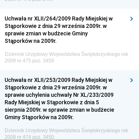
Dziennik Urzędowy Ministra Przedsiębiorczości i
Technologii
Uchwała nr XLII/264/2009 Rady Miejskiej w
Stąporkowie z dnia 29 września 2009r. w
Dziennik Urzędowy Ministra Inwestycji i Rozwoju
sprawie zmian w budżecie Gminy
Dziennik Urzędowy Naczelnego Dyrektora Archiwów
Stąporków na 2009r.
Państwowych
Dziennik Urzędowy Województwa Świętokrzyskiego rok
Dziennik Urzędowy Ministra Finansów, Inwestycji i
2009 nr 475 poz. 3459
Rozwoju
Dziennik Urzędowy Ministra Klimatu
Uchwała nr XLII/253/2009 Rady Miejskiej w
Dziennik Urzędowy Ministra Sportu
Stąporkowie z dnia 29 września 2009r. w
Dziennik Urzędowy Ministra Funduszy i Polityki
sprawie uchylenia uchwały Nr XL/233/2009
Regionalnej
Rady Miejskiej w Stąporkowie z dnia 5
sierpnia 2009r. w sprawie zmian w budżecie
Dziennik Urzędowy Ministra Aktywów Państwowych
Gminy Stąporków na 2009r.
Dziennik Urzędowy Ministra Zdrowia
Dziennik Urzędowy Województwa Świętokrzyskiego rok
Dziennik Urzędowy Ministra Środowiska i Głównego
2009 nr 474 poz. 3450