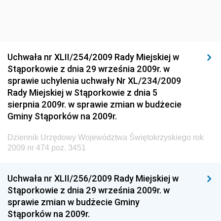
Dziennik Urzędowy Ministra Infrastruktury i Rozwoju
Dziennik Urzędowy Głównego Inspektoratu Ochrony
Środowiska
Dziennik Urzędowy Generalnej Dyrekcji Ochrony
Uchwała nr XLII/254/2009 Rady Miejskiej w
Środowiska
Stąporkowie z dnia 29 września 2009r. w
Dziennik Urzędowy Ministerstwa Administracji,
sprawie uchylenia uchwały Nr XL/234/2009
Gospodarki Terenowej i Ochrony Środowiska
Rady Miejskiej w Stąporkowie z dnia 5
sierpnia 2009r. w sprawie zmian w budżecie
Dziennik Urzędowy Ministerstwa Administracji i
Gminy Stąporków na 2009r.
Gospodarki Przestrzennej
Dziennik Urzędowy Unii Europejskiej, L
Dziennik Urzędowy Województwa Świętokrzyskiego rok
2009 nr 474 poz. 3451
Dziennik Urzędowy Ministerstwa Komunikacji
Dziennik Urzędowy Ministerstwa Przemysłu
Uchwała nr XLII/256/2009 Rady Miejskiej w
Chemicznego i Lekkiego
Stąporkowie z dnia 29 września 2009r. w
Dziennik Urzędowy Ministerstwa Rolnictwa i
sprawie zmian w budżecie Gminy
Gospodarki Żywnościowej
Stąporków na 2009r.