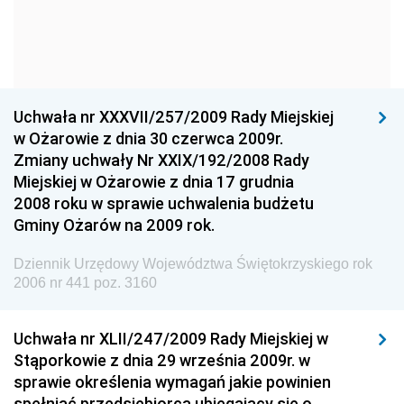
Dziennik Urzędowy Głównego Urzędu Statystycznego
Dziennik Urzędowy Ministra Kultury i Dziedzictwa
Narodowego
Dziennik Urzędowy Komendy Głównej Policji
Uchwała nr XXXVII/257/2009 Rady Miejskiej
Dziennik Urzędowy Ministra Gospodarki
w Ożarowie z dnia 30 czerwca 2009r.
Dziennik Urzędowy Urzędu Ochrony Konkurencji i
Zmiany uchwały Nr XXIX/192/2008 Rady
Konsumentów
Miejskiej w Ożarowie z dnia 17 grudnia
Dziennik Urzędowy Ministra Pracy i Polityki
2008 roku w sprawie uchwalenia budżetu
Społecznej
Gminy Ożarów na 2009 rok.
Dziennik Urzędowy Ministra Spraw Zagranicznych
Dziennik Urzędowy Województwa Świętokrzyskiego rok
Dziennik Urzędowy Urzędu Lotnictwa Cywilnego
2006 nr 441 poz. 3160
Dziennik Urzędowy Komisji Nadzoru Finansowego
Uchwała nr XLII/247/2009 Rady Miejskiej w
Dziennik Urzędowy Ministerstwa Hutnictwa i
Stąporkowie z dnia 29 września 2009r. w
Przemysłu Maszynowego
sprawie określenia wymagań jakie powinien
Dziennik Urzędowy Ministerstwa Zdrowia i Opieki
spełniać przedsiębiorca ubiegający się o