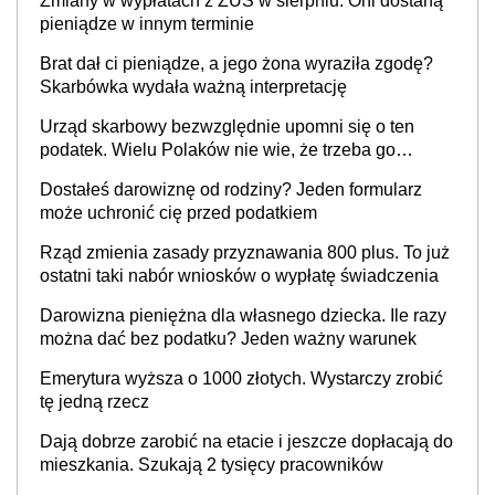
Zmiany w wypłatach z ZUS w sierpniu. Oni dostaną
pieniądze w innym terminie
Brat dał ci pieniądze, a jego żona wyraziła zgodę?
Skarbówka wydała ważną interpretację
Urząd skarbowy bezwzględnie upomni się o ten
podatek. Wielu Polaków nie wie, że trzeba go
zapłacić. Zaleganie fiskusowi oznacza kary
Dostałeś darowiznę od rodziny? Jeden formularz
może uchronić cię przed podatkiem
Rząd zmienia zasady przyznawania 800 plus. To już
ostatni taki nabór wniosków o wypłatę świadczenia
Darowizna pieniężna dla własnego dziecka. Ile razy
można dać bez podatku? Jeden ważny warunek
Emerytura wyższa o 1000 złotych. Wystarczy zrobić
tę jedną rzecz
Dają dobrze zarobić na etacie i jeszcze dopłacają do
mieszkania. Szukają 2 tysięcy pracowników