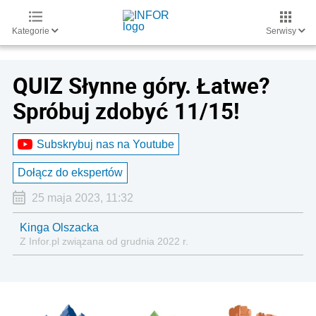
Kategorie
Serwisy
QUIZ Słynne góry. Łatwe?
Spróbuj zdobyć 11/15!
Subskrybuj nas na Youtube
Dołącz do ekspertów
25 maja 2023, 11:32
Kinga Olszacka
Z Infor.pl związana od grudnia 2022 r.