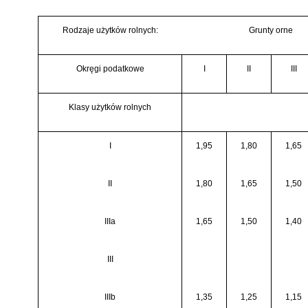
Rodzaje użytków rolnych:
Grunty orne
Okręgi podatkowe
I
II
III
Klasy użytków rolnych
I
1,95
1,80
1,65
II
1,80
1,65
1,50
IIIa
1,65
1,50
1,40
III
IIIb
1,35
1,25
1,15