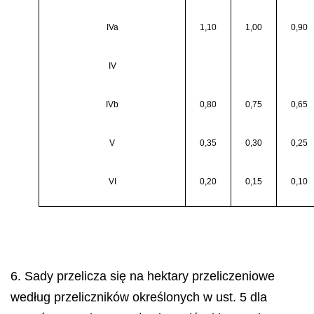
IVa
1,10
1,00
0,90
IV
IVb
0,80
0,75
0,65
V
0,35
0,30
0,25
VI
0,20
0,15
0,10
6. Sady przelicza się na hektary przeliczeniowe
według przeliczników określonych w ust. 5 dla