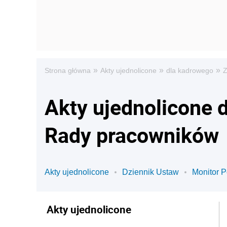
»
»
»
Strona główna
Akty ujednolicone
dla kadrowego
Z
Akty ujednolicone 
Rady pracowników
Akty ujednolicone
Dziennik Ustaw
Monitor P
Akty ujednolicone