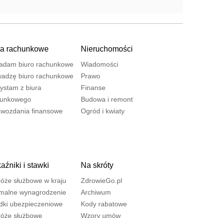
ra rachunkowe
Nieruchomości
adam biuro rachunkowe
Wiadomości
adzę biuro rachunkowe
Prawo
ystam z biura
Finanse
hunkowego
Budowa i remont
wozdania finansowe
Ogród i kwiaty
źniki i stawki
Na skróty
óże służbowe w kraju
ZdrowieGo.pl
malne wynagrodzenie
Archiwum
dki ubezpieczeniowe
Kody rabatowe
óże służbowe
Wzory umów