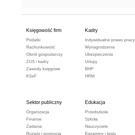
Księgowość firm
Kadry
Podatki
Indywidualne prawo pracy
Rachunkowość
Wynagrodzenia
Obrót gospodarczy
Ubezpieczenia
ZUS i kadry
Urlopy
Zawody księgowe
BHP
KSeF
HRM
Sektor publiczny
Edukacja
Organizacja
Przedszkole
Finanse
Szkoła
Zadania
Nauczyciele
Rozwój i promocja
Egzaminy i testy