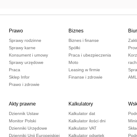
Prawo
Biznes
Biu
Sprawy rodzinne
Biznes i finanse
Zakł
Sprawy karne
Spółki
Prow
Konsument i umowy
Praca i ubezpieczenia
Korz
Sprawy urzędowe
Moto
rac
Praca
Leasing w firmie
Spra
Sklep Infor
Finanse i zdrowie
AML
Prawo i zdrowie
Akty prawne
Kalkulatory
Wska
Dziennik Ustaw
Kalkulator dat
Podr
Monitor Polski
Kalkulator ilości dni
Mini
Dzienniki Urzędowe
Kalkulator VAT
Skła
Dzienniki Unii Europejskiej
Kalkulator odsetek
Podr