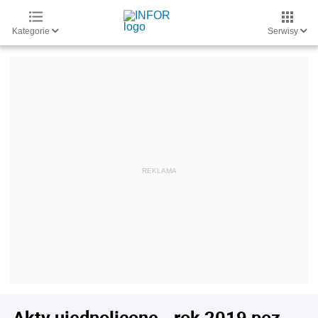
Kategorie
Serwisy
Akty ujednolicone - rok 2019 poz.