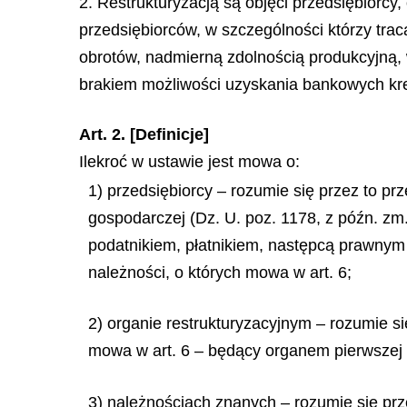
2. Restrukturyzacją są objęci przedsiębiorc
przedsiębiorców, w szczególności którzy tr
obrotów, nadmierną zdolnością produkcyjną,
brakiem możliwości uzyskania bankowych kre
Art. 2. [Definicje]
Ilekroć w ustawie jest mowa o:
1) przedsiębiorcy – rozumie się przez to prz
gospodarczej (Dz. U. poz. 1178, z późn. zm.
podatnikiem, płatnikiem, następcą prawnym
należności, o których mowa w art. 6;
2) organie restrukturyzacyjnym – rozumie si
mowa w art. 6 – będący organem pierwszej i
3) należnościach znanych – rozumie się prz