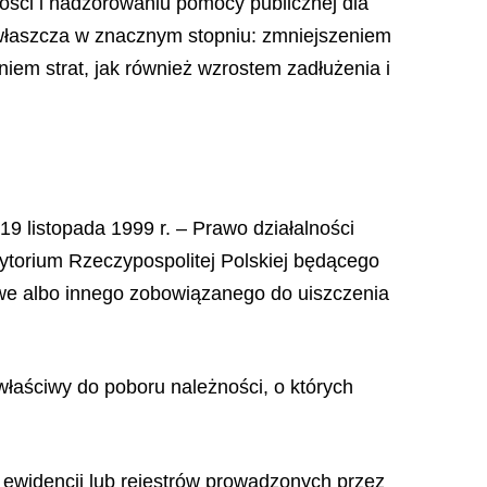
ości i nadzorowaniu pomocy publicznej dla
zwłaszcza w znacznym stopniu: zmniejszeniem
em strat, jak również wzrostem zadłużenia i
19 listopada 1999 r. – Prawo działalności
ytorium Rzeczypospolitej Polskiej będącego
owe albo innego zobowiązanego do uiszczenia
właściwy do poboru należności, o których
 ewidencji lub rejestrów prowadzonych przez