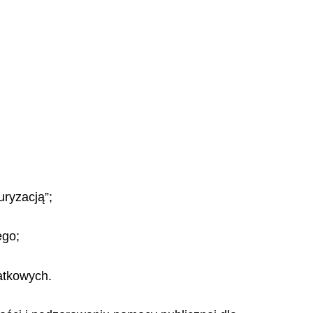
uryzacją”;
ego;
atkowych.