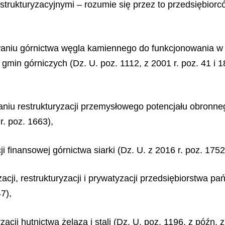
strukturyzacyjnymi – rozumie się przez to przedsiębior
owaniu górnictwa węgla kamiennego do funkcjonowania 
min górniczych (Dz. U. poz. 1112, z 2001 r. poz. 41 i 18
raniu restrukturyzacji przemysłowego potencjału obronneg
r. poz. 1663),
cji finansowej górnictwa siarki (Dz. U. z 2016 r. poz. 1752
izacji, restrukturyzacji i prywatyzacji przedsiębiorstwa
7),
yzacji hutnictwa żelaza i stali (Dz. U. poz. 1196, z późn. z