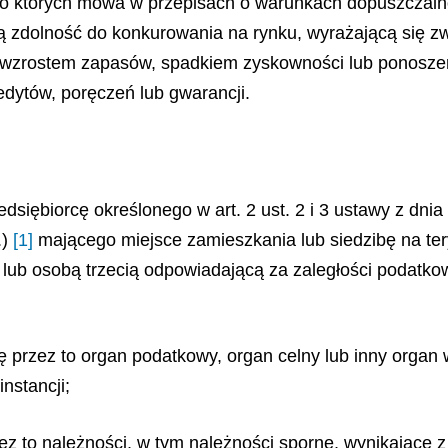
y, o których mowa w przepisach o warunkach dopuszczaln
acą zdolność do konkurowania na rynku, wyrażającą się 
 wzrostem zapasów, spadkiem zyskowności lub ponoszeni
dytów, poręczeń lub gwarancji.
edsiębiorcę określonego w art. 2 ust. 2 i 3
ustawy z dnia 
)
[1]
mającego miejsce zamieszkania lub siedzibę na ter
 lub osobą trzecią odpowiadającą za zaległości podatk
ę przez to organ podatkowy, organ celny lub inny organ 
nstancji;
ez to należności, w tym należności sporne, wynikające z