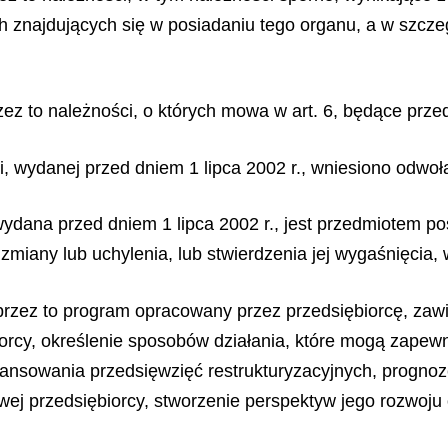
h znajdujących się w posiadaniu tego organu, a w szczegó
zez to należności, o których mowa w art. 6, będące prz
i, wydanej przed dniem 1 lipca 2002 r., wniesiono odwoł
wydana przed dniem 1 lipca 2002 r., jest przedmiotem p
miany lub uchylenia, lub stwierdzenia jej wygaśnięcia,
 przez to program opracowany przez przedsiębiorcę, zaw
rcy, określenie sposobów działania, które mogą zapewni
nansowania przedsięwzięć restrukturyzacyjnych, progno
owej przedsiębiorcy, stworzenie perspektyw jego rozwoju