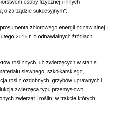
biorstwem osoby fizycznej i innych
wą o zarządzie sukcesyjnym”;
 prosumenta zbiorowego energii odnawialnej i
 lutego 2015 r. o odnawialnych źródłach
uktów roślinnych lub zwierzęcych w stanie
ateriału siewnego, szkółkarskiego,
kcja roślin ozdobnych, grzybów uprawnych i
dukcja zwierzęca typu przemysłowo-
ych zwierząt i roślin, w trakcie których