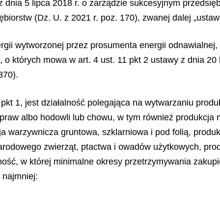
z dnia 5 lipca 2018 r. o zarządzie sukcesyjnym przedsię
biorstw (Dz. U. z 2021 r. poz. 170), zwanej dalej „usta
rgii wytworzonej przez prosumenta energii odnawialnej,
 o których mowa w art. 4 ust. 11 pkt 2 ustawy z dnia 20
370).
1 pkt 1, jest działalność polegająca na wytwarzaniu prod
raw albo hodowli lub chowu, w tym również produkcja m
 warzywnicza gruntowa, szklarniowa i pod folią, produ
zarodowego zwierząt, ptactwa i owadów użytkowych, pro
ość, w której minimalne okresy przetrzymywania zakupion
 najmniej: