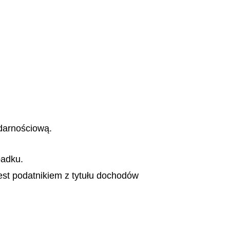
darnościową.
padku.
est podatnikiem z tytułu dochodów