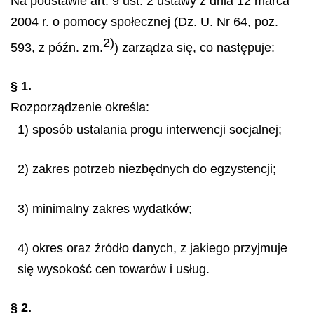
Na podstawie art. 9 ust. 2 ustawy z dnia 12 marca
2004 r. o pomocy społecznej (Dz. U. Nr 64, poz.
2)
593, z późn. zm.
) zarządza się, co następuje:
§ 1.
Rozporządzenie określa:
1) sposób ustalania progu interwencji socjalnej;
2) zakres potrzeb niezbędnych do egzystencji;
3) minimalny zakres wydatków;
4) okres oraz źródło danych, z jakiego przyjmuje
się wysokość cen towarów i usług.
§ 2.