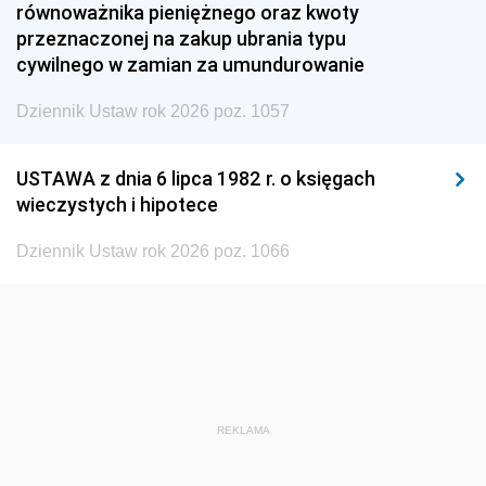
równoważnika pieniężnego oraz kwoty
1945
1944
1939
przeznaczonej na zakup ubrania typu
cywilnego w zamian za umundurowanie
1938
1937
1936
Dziennik Ustaw rok 2026 poz. 1057
1935
1934
1933
1932
1931
1930
USTAWA z dnia 6 lipca 1982 r. o księgach
1929
1928
1927
wieczystych i hipotece
1926
1925
1924
Dziennik Ustaw rok 2026 poz. 1066
1923
1922
1921
1920
1919
1918
REKLAMA