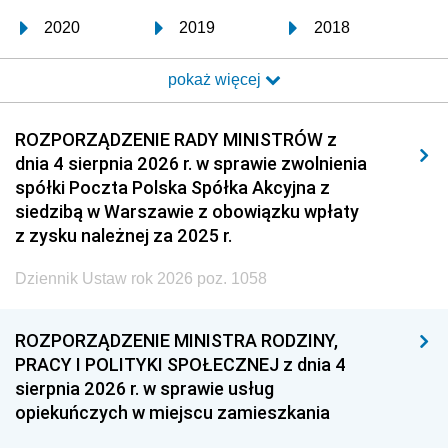
2020
2019
2018
2017
2016
2015
pokaż więcej
2014
2013
2012
2011
2010
2009
ROZPORZĄDZENIE RADY MINISTRÓW z
dnia 4 sierpnia 2026 r. w sprawie zwolnienia
2008
2007
2006
spółki Poczta Polska Spółka Akcyjna z
2005
2004
2003
siedzibą w Warszawie z obowiązku wpłaty
z zysku należnej za 2025 r.
2002
2001
2000
Dziennik Ustaw rok 2026 poz. 1058
1999
1998
1997
1996
1995
1994
ROZPORZĄDZENIE MINISTRA RODZINY,
1993
1992
1991
PRACY I POLITYKI SPOŁECZNEJ z dnia 4
sierpnia 2026 r. w sprawie usług
1990
1989
1988
opiekuńczych w miejscu zamieszkania
1987
1986
1985