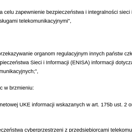
 celu zapewnienie bezpieczeństwa i integralności sieci
ługami telekomunikacyjnymi”,
 przekazywanie organom regulacyjnym innych państw czło
pieczeństwa Sieci i Informacji (ENISA) informacji doty
omunikacyjnych;”,
0c w brzmieniu:
rnetowej UKE informacji wskazanych w art. 175b ust. 2 o
eczeństwa cyberprzestrzeni z przedsiębiorcami telekom