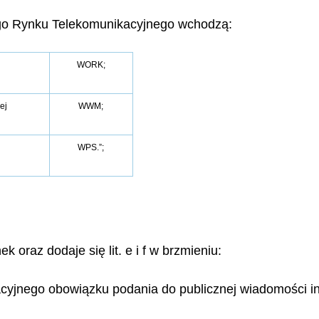
go Rynku Telekomunikacyjnego wchodzą:
WORK;
ej
WWM;
h
WPS.”;
ek oraz dodaje się lit. e i f w brzmieniu:
cyjnego obowiązku podania do publicznej wiadomości inf