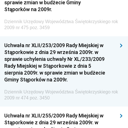
sprawie zmian w budżecie Gminy
Dziennik Urzędowy Naczelnego Dyrektora Archiwów
Stąporków na 2009r.
Państwowych
Dziennik Urzędowy Województwa Świętokrzyskiego rok
Dziennik Urzędowy Ministra Finansów, Inwestycji i
2009 nr 475 poz. 3459
Rozwoju
Dziennik Urzędowy Ministra Klimatu
Uchwała nr XLII/253/2009 Rady Miejskiej w
Dziennik Urzędowy Ministra Sportu
Stąporkowie z dnia 29 września 2009r. w
Dziennik Urzędowy Ministra Funduszy i Polityki
sprawie uchylenia uchwały Nr XL/233/2009
Regionalnej
Rady Miejskiej w Stąporkowie z dnia 5
sierpnia 2009r. w sprawie zmian w budżecie
Dziennik Urzędowy Ministra Aktywów Państwowych
Gminy Stąporków na 2009r.
Dziennik Urzędowy Ministra Zdrowia
Dziennik Urzędowy Województwa Świętokrzyskiego rok
Dziennik Urzędowy Ministra Środowiska i Głównego
2009 nr 474 poz. 3450
Inspektora Ochrony Środowiska
Dziennik Urzędowy Ministra Klimatu i Środowiska
Uchwała nr XLII/255/2009 Rady Miejskiej w
Dziennik Urzędowy Ministerstwa Kultury, Dziedzictwa
Stąporkowie z dnia 29 września 2009r. w
Narodowego i Sportu