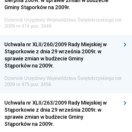
sierpnia 2009r. w sprawie zmian w budżecie
Gminy Stąporków na 2009r.
Społecznej
Dziennik Urzędowy Ministra Transportu, Budownictwa
Dziennik Urzędowy Województwa Świętokrzyskiego rok
i Gospodarki Morskiej
2009 nr 474 poz. 3449
Dziennik Urzędowy Ministra Rozwoju i Technologii
Uchwała nr XLII/260/2009 Rady Miejskiej w
Dziennik Urzędowy Ministra Spraw Zagranicznych
Stąporkowie z dnia 29 września 2009r. w
Dziennik Urzędowy Centralnego Biura
sprawie zmian w budżecie Gminy
Antykorupcyjnego
Stąporków na 2009r.
Dziennik Urzędowy Agencji Bezpieczeństwa
Wewnętrznego
Dziennik Urzędowy Województwa Świętokrzyskiego rok
2009 nr 475 poz. 3456
Dziennik Urzędowy Urzędu Patentowego
Rzeczypospolitej Polskiej
Uchwała nr XLII/263/2009 Rady Miejskiej w
Dziennik Urzędowy Generalnej Dyrekcji Dróg
Stąporkowie z dnia 29 września 2009r. w
Krajowych i Autostrad
sprawie zmian w budżecie Gminy
Dziennik Urzędowy Ministra Środowiska
Stąporków na 2009r.
Dziennik Urzędowy Ministra Administracji i Cyfryzacji