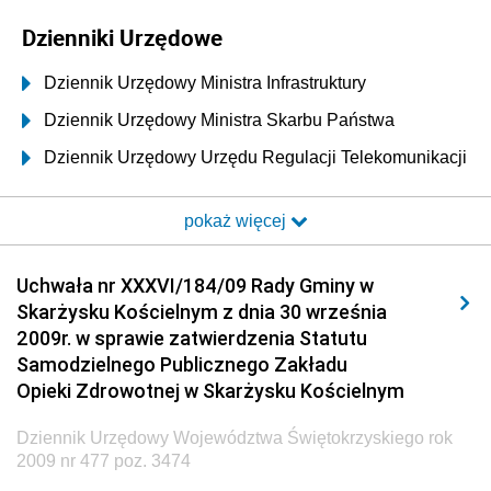
Dzienniki Urzędowe
Dziennik Urzędowy Ministra Infrastruktury
Dziennik Urzędowy Ministra Skarbu Państwa
Dziennik Urzędowy Urzędu Regulacji Telekomunikacji
i Poczty
pokaż więcej
Dziennik Urzędowy Ministra Transportu i Budownictwa
Dziennik Urzędowy Urzędu Komunikacji
Uchwała nr XXXVI/184/09 Rady Gminy w
Elektronicznej
Skarżysku Kościelnym z dnia 30 września
Dziennik Urzędowy Ministra Spraw Wewnętrznych i
2009r. w sprawie zatwierdzenia Statutu
Administracji
Samodzielnego Publicznego Zakładu
Dziennik Urzędowy Ministra Transportu
Opieki Zdrowotnej w Skarżysku Kościelnym
Dziennik Urzędowy Ministra Budownictwa
Dziennik Urzędowy Województwa Świętokrzyskiego rok
Dziennik Urzędowy Ministra Nauki i Szkolnictwa
2009 nr 477 poz. 3474
Wyższego