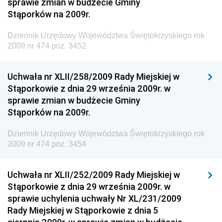
sprawie zmian w budżecie Gminy
Stąporków na 2009r.
Dziennik Urzędowy Ministra Finansów, Funduszy i
Polityki Regionalnej
Dziennik Urzędowy Województwa Świętokrzyskiego rok
Dziennik Urzędowy Ministra Rozwoju, Pracy i
2009 nr 474 poz. 3452
Technologii
Dziennik Urzędowy Ministra Kultury, Dziedzictwa
Uchwała nr XLII/258/2009 Rady Miejskiej w
Narodowego i Sportu
Stąporkowie z dnia 29 września 2009r. w
sprawie zmian w budżecie Gminy
Dziennik Urzędowy Ministra Rodziny i Polityki
Stąporków na 2009r.
Społecznej
Dziennik Urzędowy Komendy Głównej Straży
Dziennik Urzędowy Województwa Świętokrzyskiego rok
Granicznej
2009 nr 474 poz. 3454
Dziennik Urzędowy Głównego Inspektoratu Transportu
Drogowego
Uchwała nr XLII/252/2009 Rady Miejskiej w
Stąporkowie z dnia 29 września 2009r. w
Dziennik Urzędowy Narodowego Banku Polskiego
sprawie uchylenia uchwały Nr XL/231/2009
Dziennik Urzędowy Komendy Głównej Policji
Rady Miejskiej w Stąporkowie z dnia 5
Dziennik Urzędowy Ministra Pracy i Polityki