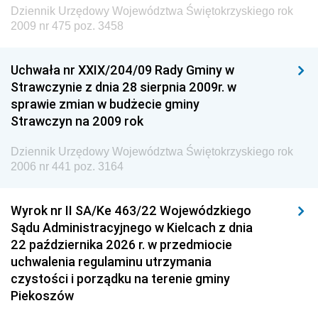
Dziennik Urzędowy Województwa Świętokrzyskiego rok
Dziennik Urzędowy Ministra Edukacji
2009 nr 475 poz. 3458
Dziennik Urzędowy Ministra Nauki
Uchwała nr XXIX/204/09 Rady Gminy w
Dziennik Urzędowy Ministra Przemysłu
Strawczynie z dnia 28 sierpnia 2009r. w
Dziennik Urzędowy Ministra Finansów i Gospodarki
sprawie zmian w budżecie gminy
Strawczyn na 2009 rok
Dziennik Urzędowy Ministra do Spraw Unii
Europejskiej
Dziennik Urzędowy Województwa Świętokrzyskiego rok
Dziennik Urzędowy Agencji Wywiadu
2006 nr 441 poz. 3164
Wyrok nr II SA/Ke 463/22 Wojewódzkiego
Sądu Administracyjnego w Kielcach z dnia
22 października 2026 r. w przedmiocie
uchwalenia regulaminu utrzymania
czystości i porządku na terenie gminy
Piekoszów