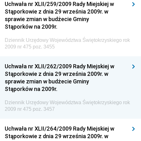
Uchwała nr XLII/259/2009 Rady Miejskiej w
Dziennik Urzędowy Ministra Infrastruktury i
Stąporkowie z dnia 29 września 2009r. w
Budownictwa
sprawie zmian w budżecie Gminy
Stąporków na 2009r.
Dziennik Urzędowy Ministra Gospodarki Morskiej i
Żeglugi Śródlądowej
Dziennik Urzędowy Województwa Świętokrzyskiego rok
Dziennik Urzędowy Ministra Energii
2009 nr 475 poz. 3455
Dziennik Urzędowy Ministra Finansów
Uchwała nr XLII/262/2009 Rady Miejskiej w
Dziennik Urzędowy Ministra Sprawiedliwości
Stąporkowie z dnia 29 września 2009r. w
Dziennik Urzędowy Ministra Rozwoju i Finansów
sprawie zmian w budżecie Gminy
Stąporków na 2009r.
Dziennik Urzędowy Wyższego Urzędu Górniczego
Dziennik Urzędowy Prezesa Urzędu Transportu
Dziennik Urzędowy Województwa Świętokrzyskiego rok
Kolejowego
2009 nr 475 poz. 3457
Dziennik Urzędowy Ministra Przedsiębiorczości i
Technologii
Uchwała nr XLII/264/2009 Rady Miejskiej w
Stąporkowie z dnia 29 września 2009r. w
Dziennik Urzędowy Ministra Inwestycji i Rozwoju