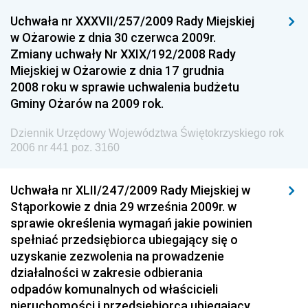
Uchwała nr XXXVII/257/2009 Rady Miejskiej
Dziennik Urzędowy Ministra Gospodarki
w Ożarowie z dnia 30 czerwca 2009r.
Dziennik Urzędowy Urzędu Ochrony Konkurencji i
Zmiany uchwały Nr XXIX/192/2008 Rady
Konsumentów
Miejskiej w Ożarowie z dnia 17 grudnia
Dziennik Urzędowy Ministra Pracy i Polityki
2008 roku w sprawie uchwalenia budżetu
Społecznej
Gminy Ożarów na 2009 rok.
Dziennik Urzędowy Ministra Spraw Zagranicznych
Dziennik Urzędowy Województwa Świętokrzyskiego rok
Dziennik Urzędowy Urzędu Lotnictwa Cywilnego
2006 nr 441 poz. 3160
Dziennik Urzędowy Komisji Nadzoru Finansowego
Uchwała nr XLII/247/2009 Rady Miejskiej w
Dziennik Urzędowy Ministerstwa Hutnictwa i
Stąporkowie z dnia 29 września 2009r. w
Przemysłu Maszynowego
sprawie określenia wymagań jakie powinien
Dziennik Urzędowy Ministerstwa Zdrowia i Opieki
spełniać przedsiębiorca ubiegający się o
Społecznej
uzyskanie zezwolenia na prowadzenie
działalności w zakresie odbierania
Dziennik Urzędowy Ministerstwa Rolnictwa, Leśnictwa
odpadów komunalnych od właścicieli
i Gospodarki Żywnościowej
nieruchomości i przedsiębiorca ubiegający