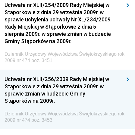
Uchwała nr XLII/254/2009 Rady Miejskiej w
Środowiska
Stąporkowie z dnia 29 września 2009r. w
Dziennik Urzędowy Ministerstwa Administracji,
sprawie uchylenia uchwały Nr XL/234/2009
Gospodarki Terenowej i Ochrony Środowiska
Rady Miejskiej w Stąporkowie z dnia 5
sierpnia 2009r. w sprawie zmian w budżecie
Dziennik Urzędowy Ministerstwa Administracji i
Gminy Stąporków na 2009r.
Gospodarki Przestrzennej
Dziennik Urzędowy Unii Europejskiej, L
Dziennik Urzędowy Województwa Świętokrzyskiego rok
2009 nr 474 poz. 3451
Dziennik Urzędowy Ministerstwa Komunikacji
Dziennik Urzędowy Ministerstwa Przemysłu
Uchwała nr XLII/256/2009 Rady Miejskiej w
Chemicznego i Lekkiego
Stąporkowie z dnia 29 września 2009r. w
Dziennik Urzędowy Ministerstwa Rolnictwa i
sprawie zmian w budżecie Gminy
Gospodarki Żywnościowej
Stąporków na 2009r.
Dziennik Urzędowy Ministra Rodziny, Pracy i Polityki
Społecznej
Dziennik Urzędowy Województwa Świętokrzyskiego rok
2009 nr 474 poz. 3453
Dziennik Urzędowy Ministra Cyfryzacji
Dziennik Urzędowy Ministra Rozwoju