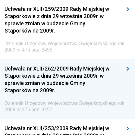
Dziennik Urzędowy Ministra Klimatu i Środowiska
Uchwała nr XLII/259/2009 Rady Miejskiej w
Dziennik Urzędowy Ministerstwa Kultury, Dziedzictwa
Stąporkowie z dnia 29 września 2009r. w
Narodowego i Sportu
sprawie zmian w budżecie Gminy
Stąporków na 2009r.
Dziennik Urzędowy Ministra Finansów, Funduszy i
Polityki Regionalnej
Dziennik Urzędowy Województwa Świętokrzyskiego rok
Dziennik Urzędowy Ministra Rozwoju, Pracy i
2009 nr 475 poz. 3455
Technologii
Dziennik Urzędowy Ministra Kultury, Dziedzictwa
Uchwała nr XLII/262/2009 Rady Miejskiej w
Narodowego i Sportu
Stąporkowie z dnia 29 września 2009r. w
sprawie zmian w budżecie Gminy
Dziennik Urzędowy Ministra Rodziny i Polityki
Stąporków na 2009r.
Społecznej
Dziennik Urzędowy Komendy Głównej Straży
Dziennik Urzędowy Województwa Świętokrzyskiego rok
Granicznej
2009 nr 475 poz. 3457
Dziennik Urzędowy Głównego Inspektoratu Transportu
Drogowego
Uchwała nr XLII/253/2009 Rady Miejskiej w