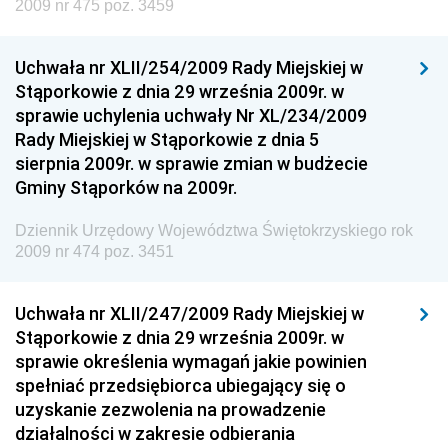
Społecznej
2009 nr 475 poz. 3459
Dziennik Urzędowy Ministra Cyfryzacji
Uchwała nr XLII/254/2009 Rady Miejskiej w
Dziennik Urzędowy Ministra Rozwoju
Stąporkowie z dnia 29 września 2009r. w
Dziennik Urzędowy Ministra Infrastruktury i
sprawie uchylenia uchwały Nr XL/234/2009
Budownictwa
Rady Miejskiej w Stąporkowie z dnia 5
sierpnia 2009r. w sprawie zmian w budżecie
Dziennik Urzędowy Ministra Gospodarki Morskiej i
Gminy Stąporków na 2009r.
Żeglugi Śródlądowej
Dziennik Urzędowy Ministra Energii
Dziennik Urzędowy Województwa Świętokrzyskiego rok
2009 nr 474 poz. 3451
Dziennik Urzędowy Ministra Finansów
Dziennik Urzędowy Ministra Sprawiedliwości
Uchwała nr XLII/247/2009 Rady Miejskiej w
Dziennik Urzędowy Ministra Rozwoju i Finansów
Stąporkowie z dnia 29 września 2009r. w
Dziennik Urzędowy Wyższego Urzędu Górniczego
sprawie określenia wymagań jakie powinien
spełniać przedsiębiorca ubiegający się o
Dziennik Urzędowy Prezesa Urzędu Transportu
uzyskanie zezwolenia na prowadzenie
Kolejowego
działalności w zakresie odbierania
Dziennik Urzędowy Ministra Przedsiębiorczości i