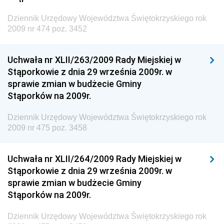
Dziennik Urzędowy Głównego Inspektoratu Ochrony
Środowiska
Dziennik Urzędowy Województwa Świętokrzyskiego rok
2009 nr 474 poz. 3452
Dziennik Urzędowy Generalnej Dyrekcji Ochrony
Środowiska
Uchwała nr XLII/263/2009 Rady Miejskiej w
Dziennik Urzędowy Ministerstwa Administracji,
Stąporkowie z dnia 29 września 2009r. w
Gospodarki Terenowej i Ochrony Środowiska
sprawie zmian w budżecie Gminy
Dziennik Urzędowy Ministerstwa Administracji i
Stąporków na 2009r.
Gospodarki Przestrzennej
Dziennik Urzędowy Województwa Świętokrzyskiego rok
Dziennik Urzędowy Unii Europejskiej, L
2009 nr 475 poz. 3458
Dziennik Urzędowy Ministerstwa Komunikacji
Dziennik Urzędowy Ministerstwa Przemysłu
Uchwała nr XLII/264/2009 Rady Miejskiej w
Chemicznego i Lekkiego
Stąporkowie z dnia 29 września 2009r. w
sprawie zmian w budżecie Gminy
Dziennik Urzędowy Ministerstwa Rolnictwa i
Stąporków na 2009r.
Gospodarki Żywnościowej
Dziennik Urzędowy Ministra Rodziny, Pracy i Polityki
Dziennik Urzędowy Województwa Świętokrzyskiego rok