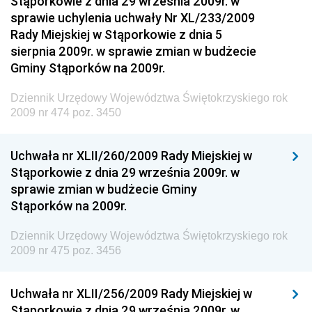
Stąporkowie z dnia 29 września 2009r. w
Dziennik Urzędowy Narodowego Banku Polskiego
sprawie uchylenia uchwały Nr XL/233/2009
Dziennik Urzędowy Komendy Głównej Policji
Rady Miejskiej w Stąporkowie z dnia 5
sierpnia 2009r. w sprawie zmian w budżecie
Dziennik Urzędowy Ministra Pracy i Polityki
Gminy Stąporków na 2009r.
Społecznej
Dziennik Urzędowy Ministra Transportu, Budownictwa
Dziennik Urzędowy Województwa Świętokrzyskiego rok
i Gospodarki Morskiej
2009 nr 474 poz. 3450
Dziennik Urzędowy Ministra Rozwoju i Technologii
Uchwała nr XLII/260/2009 Rady Miejskiej w
Dziennik Urzędowy Ministra Spraw Zagranicznych
Stąporkowie z dnia 29 września 2009r. w
Dziennik Urzędowy Centralnego Biura
sprawie zmian w budżecie Gminy
Antykorupcyjnego
Stąporków na 2009r.
Dziennik Urzędowy Agencji Bezpieczeństwa
Wewnętrznego
Dziennik Urzędowy Województwa Świętokrzyskiego rok
2009 nr 475 poz. 3456
Dziennik Urzędowy Urzędu Patentowego
Rzeczypospolitej Polskiej
Uchwała nr XLII/256/2009 Rady Miejskiej w
Dziennik Urzędowy Generalnej Dyrekcji Dróg
Stąporkowie z dnia 29 września 2009r. w