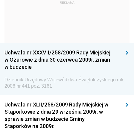
Dziennik Urzędowy Ministra Kultury i Dziedzictwa
REKLAMA
Narodowego
Dziennik Urzędowy Komendy Głównej Policji
Dziennik Urzędowy Ministra Gospodarki
Dziennik Urzędowy Urzędu Ochrony Konkurencji i
Konsumentów
Uchwała nr XXXVII/258/2009 Rady Miejskiej
Dziennik Urzędowy Ministra Pracy i Polityki
w Ożarowie z dnia 30 czerwca 2009r. zmian
Społecznej
w budżecie
Dziennik Urzędowy Ministra Spraw Zagranicznych
Dziennik Urzędowy Województwa Świętokrzyskiego rok
Dziennik Urzędowy Urzędu Lotnictwa Cywilnego
2006 nr 441 poz. 3161
Dziennik Urzędowy Komisji Nadzoru Finansowego
Uchwała nr XLII/258/2009 Rady Miejskiej w
Dziennik Urzędowy Ministerstwa Hutnictwa i
Stąporkowie z dnia 29 września 2009r. w
Przemysłu Maszynowego
sprawie zmian w budżecie Gminy
Dziennik Urzędowy Ministerstwa Zdrowia i Opieki
Stąporków na 2009r.
Społecznej