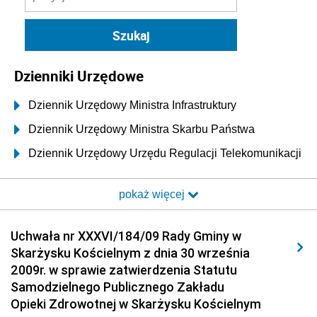
Dzienniki Urzędowe
Dziennik Urzędowy Ministra Infrastruktury
Dziennik Urzędowy Ministra Skarbu Państwa
Dziennik Urzędowy Urzędu Regulacji Telekomunikacji
i Poczty
pokaż więcej
Dziennik Urzędowy Ministra Transportu i Budownictwa
Dziennik Urzędowy Urzędu Komunikacji
Uchwała nr XXXVI/184/09 Rady Gminy w
Elektronicznej
Skarżysku Kościelnym z dnia 30 września
Dziennik Urzędowy Ministra Spraw Wewnętrznych i
2009r. w sprawie zatwierdzenia Statutu
Administracji
Samodzielnego Publicznego Zakładu
Dziennik Urzędowy Ministra Transportu
Opieki Zdrowotnej w Skarżysku Kościelnym