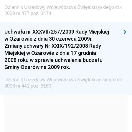
Dziennik Urzędowy Ministra Budownictwa
Dziennik Urzędowy Województwa Świętokrzyskiego rok
Dziennik Urzędowy Ministra Nauki i Szkolnictwa
2009 nr 477 poz. 3474
Wyższego
Dziennik Urzędowy Głównego Urzędu Miar
Uchwała nr XXXVII/257/2009 Rady Miejskiej
w Ożarowie z dnia 30 czerwca 2009r.
Dziennik Urzędowy Ministra Rolnictwa i Rozwoju Wsi
Zmiany uchwały Nr XXIX/192/2008 Rady
Dziennik Urzędowy Ministra Edukacji Narodowej i
Miejskiej w Ożarowie z dnia 17 grudnia
Sportu
2008 roku w sprawie uchwalenia budżetu
Gminy Ożarów na 2009 rok.
Dziennik Urzędowy Ministra Edukacji i Nauki
Dziennik Urzędowy Ministra Edukacji Narodowej
Dziennik Urzędowy Województwa Świętokrzyskiego rok
2006 nr 441 poz. 3160
Dziennik Urzędowy Ministra Gospodarki Morskiej
Dziennik Urzędowy Ministra Obrony Narodowej
Dziennik Urzędowy Komendy Głównej Państwowej
Straży Pożarnej
Dziennik Urzędowy Głównego Urzędu Statystycznego