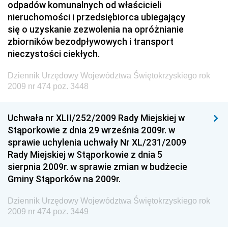
odpadów komunalnych od właścicieli
Technologii
nieruchomości i przedsiębiorca ubiegający
się o uzyskanie zezwolenia na opróżnianie
Dziennik Urzędowy Ministra Inwestycji i Rozwoju
zbiorników bezodpływowych i transport
Dziennik Urzędowy Naczelnego Dyrektora Archiwów
nieczystości ciekłych.
Państwowych
Dziennik Urzędowy Województwa Świętokrzyskiego rok
Dziennik Urzędowy Ministra Finansów, Inwestycji i
2009 nr 474 poz. 3448
Rozwoju
Dziennik Urzędowy Ministra Klimatu
Uchwała nr XLII/252/2009 Rady Miejskiej w
Dziennik Urzędowy Ministra Sportu
Stąporkowie z dnia 29 września 2009r. w
Dziennik Urzędowy Ministra Funduszy i Polityki
sprawie uchylenia uchwały Nr XL/231/2009
Regionalnej
Rady Miejskiej w Stąporkowie z dnia 5
sierpnia 2009r. w sprawie zmian w budżecie
Dziennik Urzędowy Ministra Aktywów Państwowych
Gminy Stąporków na 2009r.
Dziennik Urzędowy Ministra Zdrowia
Dziennik Urzędowy Województwa Świętokrzyskiego rok
Dziennik Urzędowy Ministra Środowiska i Głównego
2009 nr 474 poz. 3449
Inspektora Ochrony Środowiska