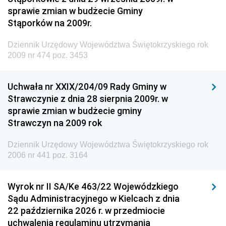
Krajowych i Autostrad
sprawie zmian w budżecie Gminy
Dziennik Urzędowy Ministra Środowiska
Stąporków na 2009r.
Dziennik Urzędowy Ministra Administracji i Cyfryzacji
Dziennik Urzędowy Województwa Świętokrzyskiego rok
Dziennik Urzędowy Ministra Edukacji
2009 nr 474 poz. 3453
Dziennik Urzędowy Ministra Nauki
Uchwała nr XXIX/204/09 Rady Gminy w
Dziennik Urzędowy Ministra Przemysłu
Strawczynie z dnia 28 sierpnia 2009r. w
Dziennik Urzędowy Ministra Finansów i Gospodarki
sprawie zmian w budżecie gminy
Strawczyn na 2009 rok
Dziennik Urzędowy Ministra do Spraw Unii
Europejskiej
Dziennik Urzędowy Województwa Świętokrzyskiego rok
Dziennik Urzędowy Agencji Wywiadu
2006 nr 441 poz. 3164
Wyrok nr II SA/Ke 463/22 Wojewódzkiego
Sądu Administracyjnego w Kielcach z dnia
22 października 2026 r. w przedmiocie
uchwalenia regulaminu utrzymania