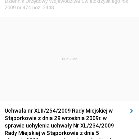
Dziennik Urzędowy Województwa Świętokrzyskiego rok
Dziennik Urzędowy Głównego Inspektora Ochrony
2009 nr 474 poz. 3448
Środowiska
Dziennik Urzędowy Ministra Środowiska
Dziennik Urzędowy Ministra Sportu i Turystyki
Dziennik Urzędowy Ministra Rozwoju Regionalnego
Dziennik Urzędowy Ministra Budownictwa i Przemysłu
REKLAMA
Materiałów Budowlanych
Dziennik Urzędowy Ministra Infrastruktury i Rozwoju
Dziennik Urzędowy Głównego Inspektoratu Ochrony
Środowiska
Dziennik Urzędowy Generalnej Dyrekcji Ochrony
Uchwała nr XLII/254/2009 Rady Miejskiej w
Środowiska
Stąporkowie z dnia 29 września 2009r. w
Dziennik Urzędowy Ministerstwa Administracji,
sprawie uchylenia uchwały Nr XL/234/2009
Gospodarki Terenowej i Ochrony Środowiska
Rady Miejskiej w Stąporkowie z dnia 5