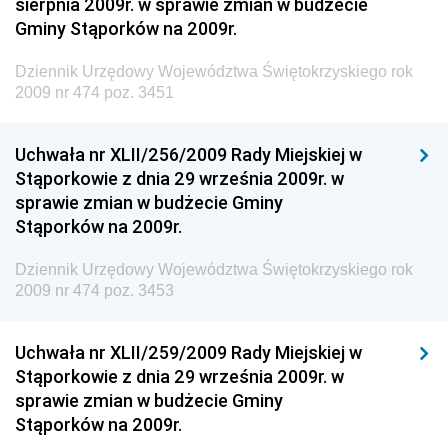
sierpnia 2009r. w sprawie zmian w budżecie
Dziennik Urzędowy Ministerstwa Administracji i
Gminy Stąporków na 2009r.
Gospodarki Przestrzennej
Dziennik Urzędowy Unii Europejskiej, L
Dziennik Urzędowy Województwa Świętokrzyskiego rok
2009 nr 474 poz. 3451
Dziennik Urzędowy Ministerstwa Komunikacji
Dziennik Urzędowy Ministerstwa Przemysłu
Uchwała nr XLII/256/2009 Rady Miejskiej w
Chemicznego i Lekkiego
Stąporkowie z dnia 29 września 2009r. w
Dziennik Urzędowy Ministerstwa Rolnictwa i
sprawie zmian w budżecie Gminy
Gospodarki Żywnościowej
Stąporków na 2009r.
Dziennik Urzędowy Ministra Rodziny, Pracy i Polityki
Społecznej
Dziennik Urzędowy Województwa Świętokrzyskiego rok
2009 nr 474 poz. 3453
Dziennik Urzędowy Ministra Cyfryzacji
Dziennik Urzędowy Ministra Rozwoju
Uchwała nr XLII/259/2009 Rady Miejskiej w
Dziennik Urzędowy Ministra Infrastruktury i
Stąporkowie z dnia 29 września 2009r. w
Budownictwa
sprawie zmian w budżecie Gminy
Stąporków na 2009r.
Dziennik Urzędowy Ministra Gospodarki Morskiej i