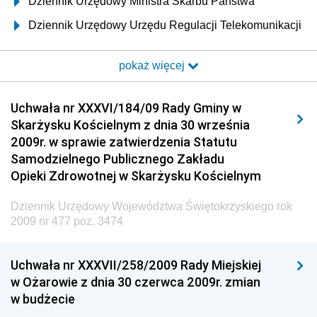
Dziennik Urzędowy Ministra Skarbu Państwa
Dziennik Urzędowy Urzędu Regulacji Telekomunikacji
i Poczty
pokaż więcej
Dziennik Urzędowy Ministra Transportu i Budownictwa
Dziennik Urzędowy Urzędu Komunikacji
Uchwała nr XXXVI/184/09 Rady Gminy w
Elektronicznej
Skarżysku Kościelnym z dnia 30 września
Dziennik Urzędowy Ministra Spraw Wewnętrznych i
2009r. w sprawie zatwierdzenia Statutu
Administracji
Samodzielnego Publicznego Zakładu
Dziennik Urzędowy Ministra Transportu
Opieki Zdrowotnej w Skarżysku Kościelnym
Dziennik Urzędowy Ministra Budownictwa
Dziennik Urzędowy Województwa Świętokrzyskiego rok
Dziennik Urzędowy Ministra Nauki i Szkolnictwa
2009 nr 477 poz. 3474
Wyższego
Dziennik Urzędowy Głównego Urzędu Miar
Uchwała nr XXXVII/258/2009 Rady Miejskiej
w Ożarowie z dnia 30 czerwca 2009r. zmian
Dziennik Urzędowy Ministra Rolnictwa i Rozwoju Wsi
w budżecie
Dziennik Urzędowy Ministra Edukacji Narodowej i