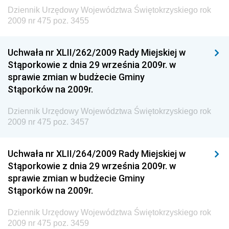
Żeglugi Śródlądowej
Dziennik Urzędowy Województwa Świętokrzyskiego rok
Dziennik Urzędowy Ministra Energii
2009 nr 475 poz. 3455
Dziennik Urzędowy Ministra Finansów
Uchwała nr XLII/262/2009 Rady Miejskiej w
Dziennik Urzędowy Ministra Sprawiedliwości
Stąporkowie z dnia 29 września 2009r. w
Dziennik Urzędowy Ministra Rozwoju i Finansów
sprawie zmian w budżecie Gminy
Stąporków na 2009r.
Dziennik Urzędowy Wyższego Urzędu Górniczego
Dziennik Urzędowy Prezesa Urzędu Transportu
Dziennik Urzędowy Województwa Świętokrzyskiego rok
Kolejowego
2009 nr 475 poz. 3457
Dziennik Urzędowy Ministra Przedsiębiorczości i
Technologii
Uchwała nr XLII/264/2009 Rady Miejskiej w
Stąporkowie z dnia 29 września 2009r. w
Dziennik Urzędowy Ministra Inwestycji i Rozwoju
sprawie zmian w budżecie Gminy
Dziennik Urzędowy Naczelnego Dyrektora Archiwów
Stąporków na 2009r.
Państwowych
Dziennik Urzędowy Województwa Świętokrzyskiego rok
Dziennik Urzędowy Ministra Finansów, Inwestycji i
2009 nr 475 poz. 3459
Rozwoju