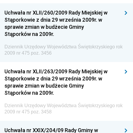
Dziennik Urzędowy Ministra Rozwoju i Technologii
Uchwała nr XLII/260/2009 Rady Miejskiej w
Dziennik Urzędowy Ministra Spraw Zagranicznych
Stąporkowie z dnia 29 września 2009r. w
Dziennik Urzędowy Centralnego Biura
sprawie zmian w budżecie Gminy
Antykorupcyjnego
Stąporków na 2009r.
Dziennik Urzędowy Agencji Bezpieczeństwa
Wewnętrznego
Dziennik Urzędowy Województwa Świętokrzyskiego rok
2009 nr 475 poz. 3456
Dziennik Urzędowy Urzędu Patentowego
Rzeczypospolitej Polskiej
Uchwała nr XLII/263/2009 Rady Miejskiej w
Dziennik Urzędowy Generalnej Dyrekcji Dróg
Stąporkowie z dnia 29 września 2009r. w
Krajowych i Autostrad
sprawie zmian w budżecie Gminy
Dziennik Urzędowy Ministra Środowiska
Stąporków na 2009r.
Dziennik Urzędowy Ministra Administracji i Cyfryzacji
Dziennik Urzędowy Województwa Świętokrzyskiego rok
Dziennik Urzędowy Ministra Edukacji
2009 nr 475 poz. 3458
Dziennik Urzędowy Ministra Nauki
Uchwała nr XXIX/204/09 Rady Gminy w
Dziennik Urzędowy Ministra Przemysłu