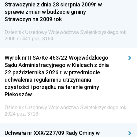
Strawczynie z dnia 28 sierpnia 2009r. w
Dziennik Urzędowy Ministra Finansów i Gospodarki
sprawie zmian w budżecie gminy
Strawczyn na 2009 rok
Dziennik Urzędowy Ministra do Spraw Unii
Europejskiej
Dziennik Urzędowy Województwa Świętokrzyskiego rok
Dziennik Urzędowy Agencji Wywiadu
2006 nr 441 poz. 3164
Wyrok nr II SA/Ke 463/22 Wojewódzkiego
Sądu Administracyjnego w Kielcach z dnia
22 października 2026 r. w przedmiocie
uchwalenia regulaminu utrzymania
czystości i porządku na terenie gminy
Piekoszów
Dziennik Urzędowy Województwa Świętokrzyskiego rok
2024 poz. 3716
Uchwała nr XXX/227/09 Rady Gminy w