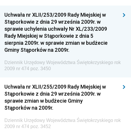
Dziennik Urzędowy Ministra Klimatu
Uchwała nr XLII/253/2009 Rady Miejskiej w
Dziennik Urzędowy Ministra Sportu
Stąporkowie z dnia 29 września 2009r. w
Dziennik Urzędowy Ministra Funduszy i Polityki
sprawie uchylenia uchwały Nr XL/233/2009
Regionalnej
Rady Miejskiej w Stąporkowie z dnia 5
sierpnia 2009r. w sprawie zmian w budżecie
Dziennik Urzędowy Ministra Aktywów Państwowych
Gminy Stąporków na 2009r.
Dziennik Urzędowy Ministra Zdrowia
Dziennik Urzędowy Województwa Świętokrzyskiego rok
Dziennik Urzędowy Ministra Środowiska i Głównego
2009 nr 474 poz. 3450
Inspektora Ochrony Środowiska
Dziennik Urzędowy Ministra Klimatu i Środowiska
Uchwała nr XLII/255/2009 Rady Miejskiej w
Dziennik Urzędowy Ministerstwa Kultury, Dziedzictwa
Stąporkowie z dnia 29 września 2009r. w
Narodowego i Sportu
sprawie zmian w budżecie Gminy
Stąporków na 2009r.
Dziennik Urzędowy Ministra Finansów, Funduszy i
Polityki Regionalnej
Dziennik Urzędowy Województwa Świętokrzyskiego rok
Dziennik Urzędowy Ministra Rozwoju, Pracy i
2009 nr 474 poz. 3452