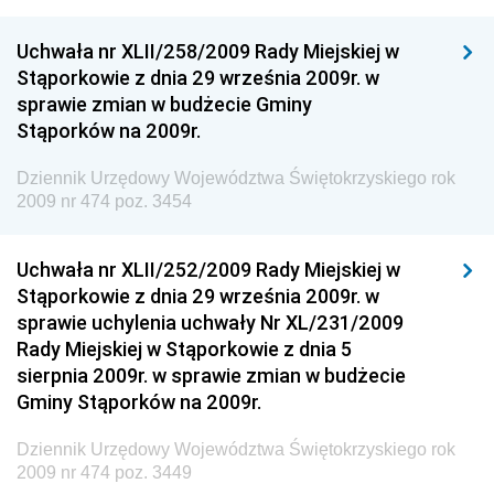
Technologii
Dziennik Urzędowy Ministra Kultury, Dziedzictwa
Uchwała nr XLII/258/2009 Rady Miejskiej w
Narodowego i Sportu
Stąporkowie z dnia 29 września 2009r. w
sprawie zmian w budżecie Gminy
Dziennik Urzędowy Ministra Rodziny i Polityki
Stąporków na 2009r.
Społecznej
Dziennik Urzędowy Komendy Głównej Straży
Dziennik Urzędowy Województwa Świętokrzyskiego rok
Granicznej
2009 nr 474 poz. 3454
Dziennik Urzędowy Głównego Inspektoratu Transportu
Drogowego
Uchwała nr XLII/252/2009 Rady Miejskiej w
Stąporkowie z dnia 29 września 2009r. w
Dziennik Urzędowy Narodowego Banku Polskiego
sprawie uchylenia uchwały Nr XL/231/2009
Dziennik Urzędowy Komendy Głównej Policji
Rady Miejskiej w Stąporkowie z dnia 5
sierpnia 2009r. w sprawie zmian w budżecie
Dziennik Urzędowy Ministra Pracy i Polityki
Gminy Stąporków na 2009r.
Społecznej
Dziennik Urzędowy Ministra Transportu, Budownictwa
Dziennik Urzędowy Województwa Świętokrzyskiego rok
i Gospodarki Morskiej
2009 nr 474 poz. 3449