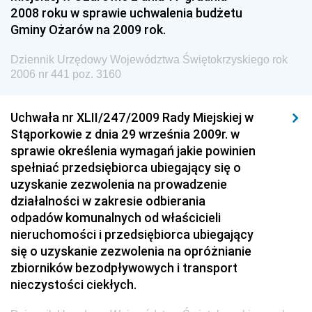
Dziennik Urzędowy Ministra Pracy i Polityki
2008 roku w sprawie uchwalenia budżetu
Społecznej
Gminy Ożarów na 2009 rok.
Dziennik Urzędowy Ministra Spraw Zagranicznych
Dziennik Urzędowy Województwa Świętokrzyskiego rok
Dziennik Urzędowy Urzędu Lotnictwa Cywilnego
2006 nr 441 poz. 3160
Dziennik Urzędowy Komisji Nadzoru Finansowego
Uchwała nr XLII/247/2009 Rady Miejskiej w
Dziennik Urzędowy Ministerstwa Hutnictwa i
Stąporkowie z dnia 29 września 2009r. w
Przemysłu Maszynowego
sprawie określenia wymagań jakie powinien
Dziennik Urzędowy Ministerstwa Zdrowia i Opieki
spełniać przedsiębiorca ubiegający się o
Społecznej
uzyskanie zezwolenia na prowadzenie
działalności w zakresie odbierania
Dziennik Urzędowy Ministerstwa Rolnictwa, Leśnictwa
odpadów komunalnych od właścicieli
i Gospodarki Żywnościowej
nieruchomości i przedsiębiorca ubiegający
Dziennik Urzędowy Ministra Spraw Wewnętrznych
się o uzyskanie zezwolenia na opróżnianie
Dziennik Urzędowy Ministra Transportu, Budownictwa
zbiorników bezodpływowych i transport
i Gospodarki Morskiej
nieczystości ciekłych.
Dziennik Urzędowy Ministra Administracji i Cyfryzacji