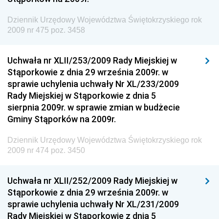
Dziennik Urzędowy Prezesa Urzędu Transportu
Dziennik Urzędowy Województwa Świętokrzyskiego rok
Kolejowego
2009 nr 475 poz. 3458
Dziennik Urzędowy Ministra Przedsiębiorczości i
Technologii
Uchwała nr XLII/253/2009 Rady Miejskiej w
Stąporkowie z dnia 29 września 2009r. w
Dziennik Urzędowy Ministra Inwestycji i Rozwoju
sprawie uchylenia uchwały Nr XL/233/2009
Dziennik Urzędowy Naczelnego Dyrektora Archiwów
Rady Miejskiej w Stąporkowie z dnia 5
Państwowych
sierpnia 2009r. w sprawie zmian w budżecie
Dziennik Urzędowy Ministra Finansów, Inwestycji i
Gminy Stąporków na 2009r.
Rozwoju
Dziennik Urzędowy Województwa Świętokrzyskiego rok
Dziennik Urzędowy Ministra Klimatu
2009 nr 474 poz. 3450
Dziennik Urzędowy Ministra Sportu
Dziennik Urzędowy Ministra Funduszy i Polityki
Uchwała nr XLII/252/2009 Rady Miejskiej w
Regionalnej
Stąporkowie z dnia 29 września 2009r. w
sprawie uchylenia uchwały Nr XL/231/2009
Dziennik Urzędowy Ministra Aktywów Państwowych
Rady Miejskiej w Stąporkowie z dnia 5