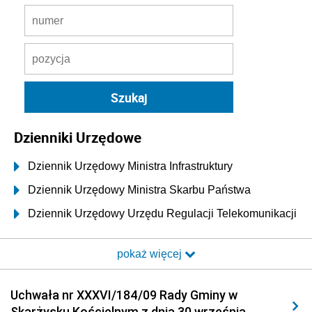
Dzienniki Urzędowe
Dziennik Urzędowy Ministra Infrastruktury
Dziennik Urzędowy Ministra Skarbu Państwa
Dziennik Urzędowy Urzędu Regulacji Telekomunikacji
i Poczty
pokaż więcej
Dziennik Urzędowy Ministra Transportu i Budownictwa
Dziennik Urzędowy Urzędu Komunikacji
Uchwała nr XXXVI/184/09 Rady Gminy w
Elektronicznej
Skarżysku Kościelnym z dnia 30 września