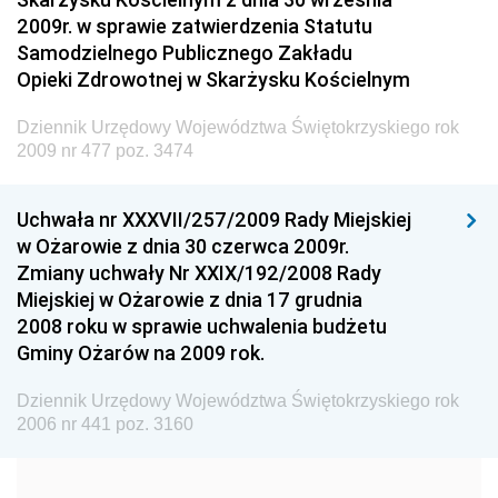
Dziennik Urzędowy Ministra Spraw Wewnętrznych i
2009r. w sprawie zatwierdzenia Statutu
Administracji
Samodzielnego Publicznego Zakładu
Dziennik Urzędowy Ministra Transportu
Opieki Zdrowotnej w Skarżysku Kościelnym
Dziennik Urzędowy Ministra Budownictwa
Dziennik Urzędowy Województwa Świętokrzyskiego rok
Dziennik Urzędowy Ministra Nauki i Szkolnictwa
2009 nr 477 poz. 3474
Wyższego
Dziennik Urzędowy Głównego Urzędu Miar
Uchwała nr XXXVII/257/2009 Rady Miejskiej
w Ożarowie z dnia 30 czerwca 2009r.
Dziennik Urzędowy Ministra Rolnictwa i Rozwoju Wsi
Zmiany uchwały Nr XXIX/192/2008 Rady
Dziennik Urzędowy Ministra Edukacji Narodowej i
Miejskiej w Ożarowie z dnia 17 grudnia
Sportu
2008 roku w sprawie uchwalenia budżetu
Gminy Ożarów na 2009 rok.
Dziennik Urzędowy Ministra Edukacji i Nauki
Dziennik Urzędowy Ministra Edukacji Narodowej
Dziennik Urzędowy Województwa Świętokrzyskiego rok
2006 nr 441 poz. 3160
Dziennik Urzędowy Ministra Gospodarki Morskiej
Dziennik Urzędowy Ministra Obrony Narodowej