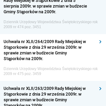
Rady Miejskiej w Stąporkowie z dnia 5
Dziennik Urzędowy Ministerstwa Rolnictwa i
sierpnia 2009r. w sprawie zmian w budżecie
Gospodarki Żywnościowej
Gminy Stąporków na 2009r.
Dziennik Urzędowy Ministra Rodziny, Pracy i Polityki
Społecznej
Dziennik Urzędowy Województwa Świętokrzyskiego rok
2009 nr 474 poz. 3451
Dziennik Urzędowy Ministra Cyfryzacji
Dziennik Urzędowy Ministra Rozwoju
Uchwała nr XLII/264/2009 Rady Miejskiej w
Dziennik Urzędowy Ministra Infrastruktury i
Stąporkowie z dnia 29 września 2009r. w
Budownictwa
sprawie zmian w budżecie Gminy
Stąporków na 2009r.
Dziennik Urzędowy Ministra Gospodarki Morskiej i
Żeglugi Śródlądowej
Dziennik Urzędowy Województwa Świętokrzyskiego rok
Dziennik Urzędowy Ministra Energii
2009 nr 475 poz. 3459
Dziennik Urzędowy Ministra Finansów
Uchwała nr XLII/263/2009 Rady Miejskiej w
Dziennik Urzędowy Ministra Sprawiedliwości
Stąporkowie z dnia 29 września 2009r. w
Dziennik Urzędowy Ministra Rozwoju i Finansów
sprawie zmian w budżecie Gminy
Stąporków na 2009r.
Dziennik Urzędowy Wyższego Urzędu Górniczego