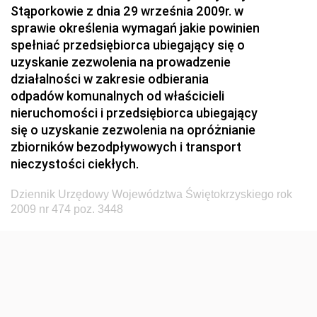
Stąporkowie z dnia 29 września 2009r. w
Przemysłu Maszynowego
sprawie określenia wymagań jakie powinien
Dziennik Urzędowy Ministerstwa Zdrowia i Opieki
spełniać przedsiębiorca ubiegający się o
Społecznej
uzyskanie zezwolenia na prowadzenie
działalności w zakresie odbierania
Dziennik Urzędowy Ministerstwa Rolnictwa, Leśnictwa
odpadów komunalnych od właścicieli
i Gospodarki Żywnościowej
nieruchomości i przedsiębiorca ubiegający
Dziennik Urzędowy Ministra Spraw Wewnętrznych
się o uzyskanie zezwolenia na opróżnianie
Dziennik Urzędowy Ministra Transportu, Budownictwa
zbiorników bezodpływowych i transport
i Gospodarki Morskiej
nieczystości ciekłych.
Dziennik Urzędowy Ministra Administracji i Cyfryzacji
Dziennik Urzędowy Województwa Świętokrzyskiego rok
Dziennik Urzędowy Głównego Inspektora Ochrony
2009 nr 474 poz. 3448
Środowiska
Dziennik Urzędowy Ministra Środowiska
Dziennik Urzędowy Ministra Sportu i Turystyki
Dziennik Urzędowy Ministra Rozwoju Regionalnego