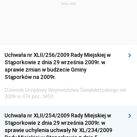
Dziennik Urzędowy Ministra Budownictwa i Przemysłu
REKLAMA
Materiałów Budowlanych
Dziennik Urzędowy Ministra Infrastruktury i Rozwoju
Dziennik Urzędowy Głównego Inspektoratu Ochrony
Środowiska
Dziennik Urzędowy Generalnej Dyrekcji Ochrony
Uchwała nr XLII/256/2009 Rady Miejskiej w
Środowiska
Stąporkowie z dnia 29 września 2009r. w
Dziennik Urzędowy Ministerstwa Administracji,
sprawie zmian w budżecie Gminy
Gospodarki Terenowej i Ochrony Środowiska
Stąporków na 2009r.
Dziennik Urzędowy Ministerstwa Administracji i
Dziennik Urzędowy Województwa Świętokrzyskiego rok
Gospodarki Przestrzennej
2009 nr 474 poz. 3453
Dziennik Urzędowy Unii Europejskiej, L
Dziennik Urzędowy Ministerstwa Komunikacji
Uchwała nr XLII/254/2009 Rady Miejskiej w
Stąporkowie z dnia 29 września 2009r. w
Dziennik Urzędowy Ministerstwa Przemysłu
sprawie uchylenia uchwały Nr XL/234/2009
Chemicznego i Lekkiego