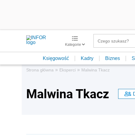
Kategorie
Księgowość
Kadry
Biznes
S
»
»
Strona główna
Eksperci
Malwina Tkacz
Malwina Tkacz