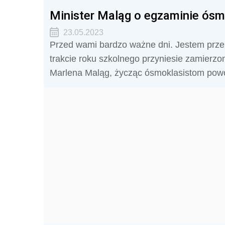
Minister Maląg o egzaminie ósm
23.05.2023
Przed wami bardzo ważne dni. Jestem prz
trakcie roku szkolnego przyniesie zamierzone
Marlena Maląg, życząc ósmoklasistom pow