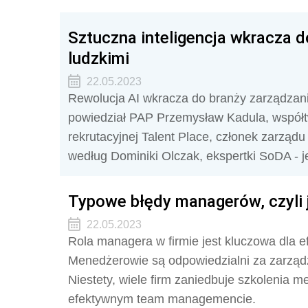
Sztuczna inteligencja wkracza 
ludzkimi
22.05.2023
Rewolucja AI wkracza do branży zarządzani
powiedział PAP Przemysław Kadula, współtw
rekrutacyjnej Talent Place, członek zarzą
według Dominiki Olczak, ekspertki SoDA - j
Typowe błędy managerów, czyli 
22.05.2023
Rola managera w firmie jest kluczowa dla e
Menedżerowie są odpowiedzialni za zarząd
Niestety, wiele firm zaniedbuje szkolenia 
efektywnym team managemencie.