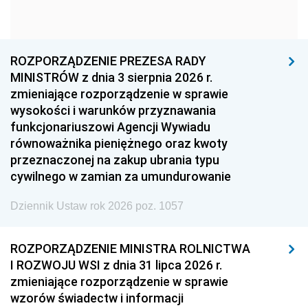
1963
1962
1961
1960
1959
1958
1957
1956
1955
ROZPORZĄDZENIE PREZESA RADY
MINISTRÓW z dnia 3 sierpnia 2026 r.
1954
1953
1952
zmieniające rozporządzenie w sprawie
1951
1950
1949
wysokości i warunków przyznawania
funkcjonariuszowi Agencji Wywiadu
1948
1947
1946
równoważnika pieniężnego oraz kwoty
1945
1944
1939
przeznaczonej na zakup ubrania typu
cywilnego w zamian za umundurowanie
1938
1937
1936
Dziennik Ustaw rok 2026 poz. 1057
1935
1934
1933
1932
1931
1930
ROZPORZĄDZENIE MINISTRA ROLNICTWA
1929
1928
1927
I ROZWOJU WSI z dnia 31 lipca 2026 r.
zmieniające rozporządzenie w sprawie
1926
1925
1924
wzorów świadectw i informacji
1923
1922
1921