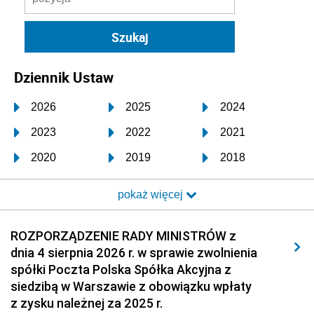
Dziennik Ustaw
2026
2025
2024
2023
2022
2021
2020
2019
2018
2017
2016
2015
pokaż więcej
2014
2013
2012
2011
2010
2009
ROZPORZĄDZENIE RADY MINISTRÓW z
dnia 4 sierpnia 2026 r. w sprawie zwolnienia
2008
2007
2006
spółki Poczta Polska Spółka Akcyjna z
2005
2004
2003
siedzibą w Warszawie z obowiązku wpłaty
z zysku należnej za 2025 r.
2002
2001
2000