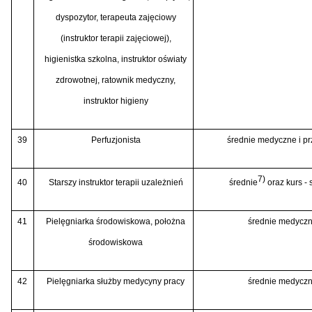
dyspozytor, terapeuta zajęciowy
(instruktor terapii zajęciowej),
higienistka szkolna, instruktor oświaty
zdrowotnej, ratownik medyczny,
instruktor higieny
39
Perfuzjonista
średnie medyczne i pr
7)
40
Starszy instruktor terapii uzależnień
średnie
oraz kurs - 
41
Pielęgniarka środowiskowa, położna
średnie medyczne
środowiskowa
42
Pielęgniarka służby medycyny pracy
średnie medyczne