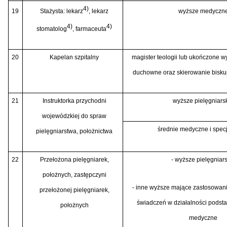
4)
19
Stażysta: lekarz
, lekarz
wyższe medyczn
4)
4)
stomatolog
, farmaceuta
20
Kapelan szpitalny
magister teologii lub ukończone 
duchowne oraz skierowanie bisku
21
Instruktorka przychodni
wyższe pielęgniars
wojewódzkiej do spraw
średnie medyczne i specj
pielęgniarstwa, położnictwa
22
Przełożona pielęgniarek,
- wyższe pielęgniar
położnych, zastępczyni
- inne wyższe mające zastosowani
przełożonej pielęgniarek,
świadczeń w działalności podsta
położnych
medyczne