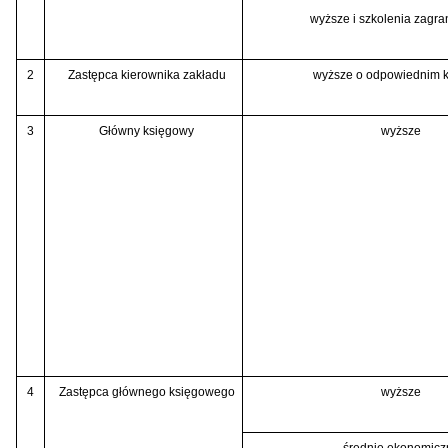
wyższe i szkolenia zagra
2
Zastępca kierownika zakładu
wyższe o odpowiednim k
3
Główny księgowy
wyższe
4
Zastępca głównego księgowego
wyższe
średnie ekonomicz