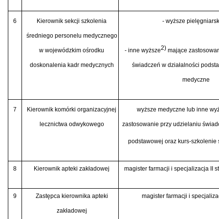
6
Kierownik sekcji szkolenia
- wyższe pielęgniars
średniego personelu medycznego
2)
w wojewódzkim ośrodku
- inne wyższe
mające zastosowan
doskonalenia kadr medycznych
świadczeń w działalności podsta
medyczne
7
Kierownik komórki organizacyjnej
wyższe medyczne lub inne wy
lecznictwa odwykowego
zastosowanie przy udzielaniu świad
podstawowej oraz kurs-szkolenie 
8
Kierownik apteki zakładowej
magister farmacji i specjalizacja II s
9
Zastępca kierownika apteki
magister farmacji i specjaliza
zakładowej