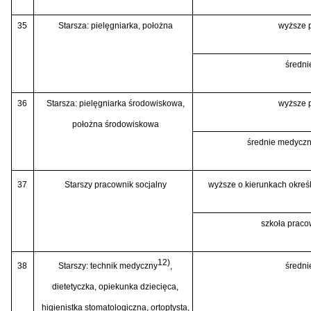
35
Starsza: pielęgniarka, położna
wyższe p
średn
36
Starsza: pielęgniarka środowiskowa,
wyższe p
położna środowiskowa
średnie medyczne
37
Starszy pracownik socjalny
wyższe o kierunkach okreś
szkoła praco
12)
38
Starszy: technik medyczny
,
średn
dietetyczka, opiekunka dziecięca,
higienistka stomatologiczna, ortoptysta,