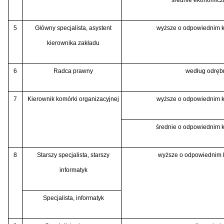
5
Główny specjalista, asystent
wyższe o odpowiednim k
kierownika zakładu
6
Radca prawny
według odręb
7
Kierownik komórki organizacyjnej
wyższe o odpowiednim k
średnie o odpowiednim 
8
Starszy specjalista, starszy
wyższe o odpowiednim 
informatyk
Specjalista, informatyk