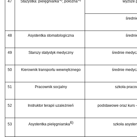
47
Stażystka: pielęgniarka
, położna
wyższe p
średn
48
Asystentka stomatologiczna
średn
49
Starszy statystyk medyczny
średnie medycz
50
Kierownik transportu wewnętrznego
średnie medycz
51
Pracownik socjalny
szkoła praco
52
Instruktor terapii uzależnień
podstawowe oraz kurs –
6)
53
Asystentka pielęgniarska
szkoła asysten