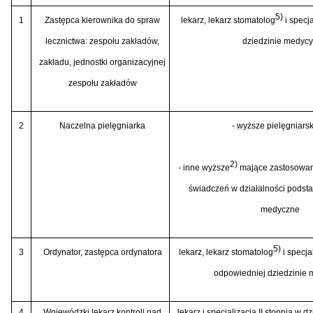
5)
1
Zastępca kierownika do spraw
lekarz, lekarz stomatolog
i specja
lecznictwa: zespołu zakładów,
dziedzinie medyc
zakładu, jednostki organizacyjnej
zespołu zakładów
2
Naczelna pielęgniarka
- wyższe pielęgniars
2)
- inne wyższe
mające zastosowani
świadczeń w działalności podsta
medyczne
5)
3
Ordynator, zastępca ordynatora
lekarz, lekarz stomatolog
i specja
odpowiedniej dziedzinie
4
Wojewódzki lekarz kontroli nad
lekarz i specjalizacja II stopnia w 