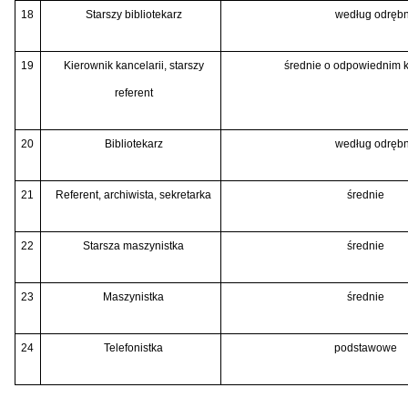
18
Starszy bibliotekarz
według odrębn
19
Kierownik kancelarii, starszy
średnie o odpowiednim 
referent
20
Bibliotekarz
według odrębn
21
Referent, archiwista, sekretarka
średnie
22
Starsza maszynistka
średnie
23
Maszynistka
średnie
24
Telefonistka
podstawowe