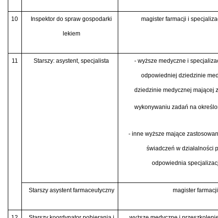
10
Inspektor do spraw gospodarki
magister farmacji i specjaliza
lekiem
11
Starszy: asystent, specjalista
- wyższe medyczne i specjalizac
odpowiedniej dziedzinie med
dziedzinie medycznej mającej 
wykonywaniu zadań na określo
- inne wyższe mające zastosowani
świadczeń w działalności 
odpowiednia specjalizacj
Starszy asystent farmaceutyczny
magister farmacji
12
Starszy koordynator pobierania i
wyższe medyczne i przeszkolenie