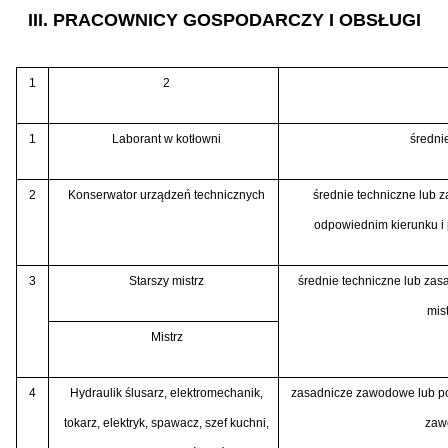
III. PRACOWNICY GOSPODARCZY I OBSŁUGI
1
2
1
Laborant w kotłowni
średni
2
Konserwator urządzeń technicznych
średnie techniczne lub 
odpowiednim kierunku i 
3
Starszy mistrz
średnie techniczne lub za
mis
Mistrz
4
Hydraulik ślusarz, elektromechanik,
zasadnicze zawodowe lub po
tokarz, elektryk, spawacz, szef kuchni,
zaw