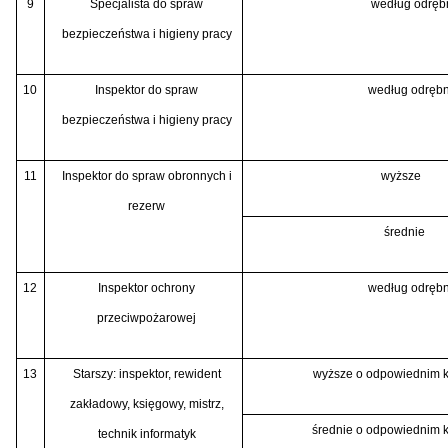
9
Specjalista do spraw
według odręb
bezpieczeństwa i higieny pracy
10
Inspektor do spraw
według odrębn
bezpieczeństwa i higieny pracy
11
Inspektor do spraw obronnych i
wyższe
rezerw
średnie
12
Inspektor ochrony
według odrębn
przeciwpożarowej
13
Starszy: inspektor, rewident
wyższe o odpowiednim k
zakładowy, księgowy, mistrz,
średnie o odpowiednim 
technik informatyk