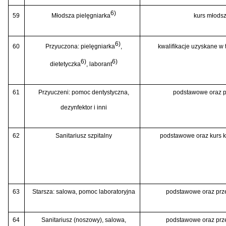
6)
59
Młodsza pielęgniarka
kurs młodsz
6)
60
Przyuczona: pielęgniarka
,
kwalifikacje uzyskane w 
6)
6)
dietetyczka
, laborant
61
Przyuczeni: pomoc dentystyczna,
podstawowe oraz 
dezynfektor i inni
62
Sanitariusz szpitalny
podstawowe oraz kurs kw
63
Starsza: salowa, pomoc laboratoryjna
podstawowe oraz prze
64
Sanitariusz (noszowy), salowa,
podstawowe oraz prze