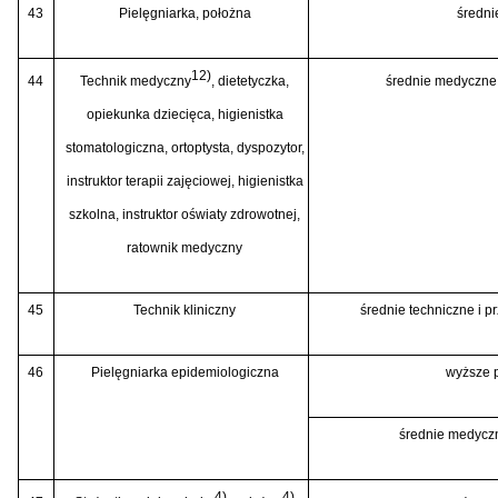
43
Pielęgniarka, położna
średn
12)
44
Technik medyczny
, dietetyczka,
średnie medyczne
opiekunka dziecięca, higienistka
stomatologiczna, ortoptysta, dyspozytor,
instruktor terapii zajęciowej, higienistka
szkolna, instruktor oświaty zdrowotnej,
ratownik medyczny
45
Technik kliniczny
średnie techniczne i p
46
Pielęgniarka epidemiologiczna
wyższe p
średnie medyczn
4)
4)