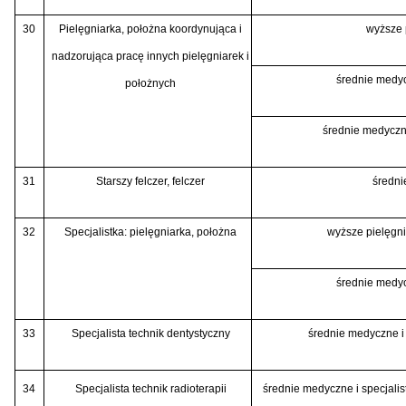
30
Pielęgniarka, położna koordynująca i
wyższe 
nadzorująca pracę innych pielęgniarek i
średnie medyc
położnych
średnie medyczne
31
Starszy felczer, felczer
średn
32
Specjalistka: pielęgniarka, położna
wyższe pielęgnia
średnie medyc
33
Specjalista technik dentystyczny
średnie medyczne i
34
Specjalista technik radioterapii
średnie medyczne i specjali