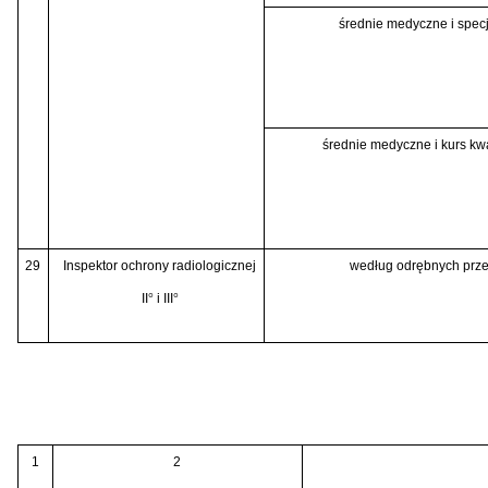
średnie medyczne i specj
średnie medyczne i kurs kwa
29
Inspektor ochrony
radiologicznej
według odrębnych prz
II
°
i III
°
1
2