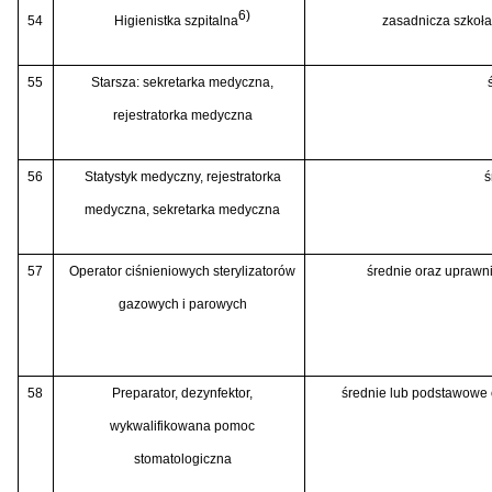
6)
54
Higienistka szpitalna
zasadnicza szkoła 
55
Starsza: sekretarka medyczna,
rejestratorka medyczna
56
Statystyk medyczny, rejestratorka
ś
medyczna, sekretarka medyczna
57
Operator ciśnieniowych sterylizatorów
średnie oraz uprawni
gazowych i parowych
58
Preparator, dezynfektor,
średnie lub podstawowe
wykwalifikowana pomoc
stomatologiczna