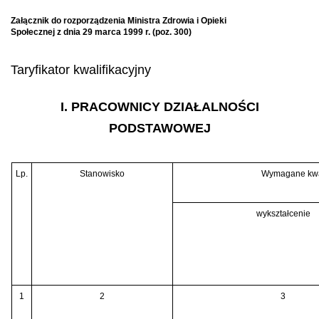
Załącznik do rozporządzenia Ministra Zdrowia i Opieki
Społecznej z dnia 29 marca 1999 r. (poz. 300)
Taryfikator kwalifikacyjny
I. PRACOWNICY DZIAŁALNOŚCI
PODSTAWOWEJ
Lp.
Stanowisko
Wymagane kwal
wykształcenie
1
2
3