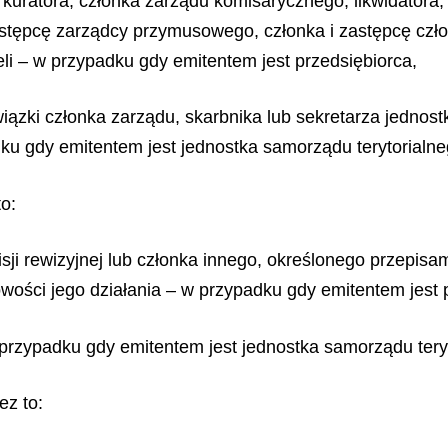
 kuratora, członka zarządu komisarycznego, likwidator
ępcę zarządcy przymusowego, członka i zastępcę człon
eli – w przypadku gdy emitentem jest przedsiębiorca,
ązki członka zarządu, skarbnika lub sekretarza jednostk
ku gdy emitentem jest jednostka samorządu terytorialne
to:
isji rewizyjnej lub członka innego, określonego przepis
ości jego działania – w przypadku gdy emitentem jest p
przypadku gdy emitentem jest jednostka samorządu tery
ez to: