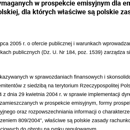
maganych w prospekcie emisyjnym dla emi
olskiej, dla których właściwe są polskie z
lipca 2005 r. o ofercie publicznej i warunkach wprowad
ach publicznych (Dz. U. Nr 184, poz. 1539) zarządza si
wykazywanych w sprawozdaniach finansowych i skonsol
tentów z siedzibą na terytorium Rzeczypospolitej Polsk
4 z dnia 29 kwietnia 2004 r. w sprawie implementacji 
i zamieszczanych w prospekcie emisyjnym, formy prospek
syjnego oraz rozpowszechniania informacji o charakterz
dzeniem 809/2004”, właściwe są polskie zasady rachunko
ściowych do obrotu na rynku regulowanym.