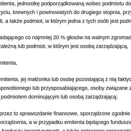
mitenta, jednostkę podporządkowaną wobec podmiotu do
yciu, krewnych i powinowatych do drugiego stopnia, pr
teli, a także podmiot, w którym jedna z tych osób jest 
siadającego co najmniej 20 % głosów na walnym zgroma
zależną lub podmiot, w którym jest osobą zarządzającą,
itenta,
mitenta, jej małżonka lub osobę pozostającą z nią fakt
posobionego lub przysposabiającego, osoby związane z tą
st podmiotem dominującym lub osobą zarządzającą;
 przez to sprawozdanie finansowe, sporządzone zgodnie
orządzenia, a w przypadku emitenta będącego fundusze
 funduszy inwestycyjnych, a także połączone sprawozda