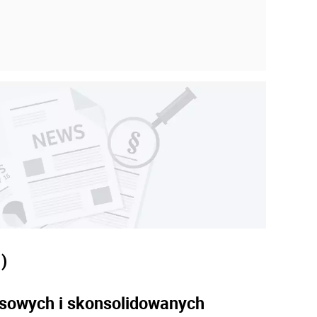
3
)
nsowych i skonsolidowanych