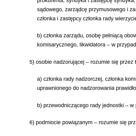
prokurenta, syndyka i zastępcę syndyka,
sądowego, zarządcę przymusowego i zast
członka i zastępcy członka rady wierzyci
b) członka zarządu, osobę pełniącą obowi
komisarycznego, likwidatora – w przypad
5) osobie nadzorującej – rozumie się przez 
a) członka rady nadzorczej, członka kom
uprawnionego do nadzorowania prawidłow
b) przewodniczącego rady jednostki – w 
6) podmiocie powiązanym – rozumie się prz