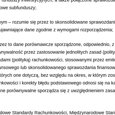
kowe subfunduszy;
ym – rozumie się przez to skonsolidowane sprawozdani
ujawniające dane zgodnie z wymogami rozporządzenia;
rzez to dane porównawcze sporządzone, odpowiednio, z
nywalność przez zastosowanie jednolitych zasad (polit
dami (polityką) rachunkowości, stosowanymi przez emit
nsowego lub skonsolidowanego sprawozdania finansowego
órych one dotyczą, bez względu na okres, w którym zos
hunkowości i korekty błędu podstawowego odnosi się na ka
h; dane porównywalne sporządza się z uwzględnieniem za
rodowe Standardy Rachunkowości, Międzynarodowe Sta