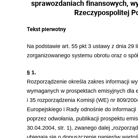
sprawozdaniach finansowych, wy
Rzeczypospolitej P
Tekst pierwotny
Na podstawie art. 55 pkt 3 ustawy z dnia 29 
zorganizowanego systemu obrotu oraz o spółk
§ 1.
Rozporządzenie określa zakres informacji 
wymaganych w prospektach emisyjnych dla emi
i 35 rozporządzenia Komisji (WE) nr 809/200
Europejskiego i Rady odnośnie do informacj
poprzez odwołania, publikacji prospektu emi
30.04.2004, str. 1), zwanego dalej „rozporzą
ubiegają się o dopuszczenie papierów warto