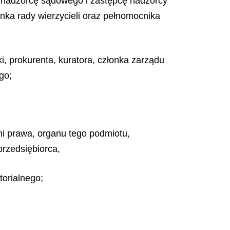
a, nadzorcę sądowego i zastępcę nadzorcy
ka rady wierzycieli oraz pełnomocnika
i, prokurenta, kuratora, członka zarządu
go;
ami prawa, organu tego podmiotu,
rzedsiębiorca,
torialnego;