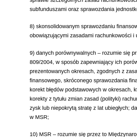
subfunduszami oraz sprawozdania jednost
8) skonsolidowanym sprawozdaniu finansow
obowiązującymi zasadami rachunkowości i 
9) danych porównywalnych – rozumie się p
809/2004, w sposób zapewniający ich porów
prezentowanych okresach, zgodnych z zasa
finansowego, skróconego sprawozdania fina
korekt błędów podstawowych w okresach, kt
korekty z tytułu zmian zasad (polityki) rac
zysk lub niepokrytą stratę z lat ubiegłyc
w MSR;
10) MSR – rozumie się przez to Międzyna