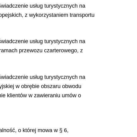
świadczenie usług turystycznych na
opejskich, z wykorzystaniem transportu
świadczenie usług turystycznych na
w ramach przewozu czarterowego, z
świadczenie usług turystycznych na
yjskiej w obrębie obszaru obwodu
ie klient
ó
w w zawieraniu um
ó
w o
lność, o której mowa w § 6,