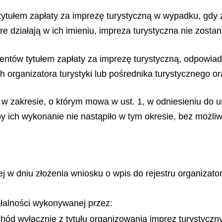
 tytułem zapłaty za imprezę turystyczną w wypadku, gdy 
re działają w ich imieniu, impreza turystyczna nie zosta
ientów tytułem zapłaty za imprezę turystyczną, odpowiada
 organizatora turystyki lub pośrednika turystycznego ora
 w zakresie, o którym mowa w ust. 1, w odniesieniu do 
by ich wykonanie nie nastąpiło w tym okresie, bez możl
w dniu złożenia wniosku o wpis do rejestru organizator
ałalności wykonywanej przez:
ychód wyłącznie z tytułu organizowania imprez turystycz