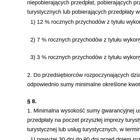
niepobierających przedpłat, pobierających pr
turystycznych lub pobierających przedpłaty w
1) 12 % rocznych przychodów z tytułu wykon
2) 7 % rocznych przychodów z tytułu wykony
3) 3 % rocznych przychodów z tytułu wykony
2. Do przedsiębiorców rozpoczynających dzia
odpowiednio sumy minimalne określone kwotow
§ 8.
1. Minimalna wysokość sumy gwarancyjnej us
przedpłaty na poczet przyszłej imprezy tury
turystycznej lub usług turystycznych, w termin
1) powyżej 30 dni do 90 dni przed dniem ro