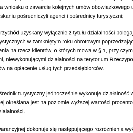
a wniosku o zawarcie kolejnych umów obowiązkowego ube
aniu pośredniczyli agenci i pośrednicy turystyczni;
rzychód uzyskany wyłącznie z tytułu działalności polega
rystycznych w zamkniętym roku obrotowym poprzedzając
ia na rzecz klientów, o których mowa w § 1, przy czym
, niewykonującymi działalności na terytorium Rzeczyposp
ów na opłacenie usług tych przedsiębiorców.
ośrednik turystyczny jednocześnie wykonuje działalność
 określana jest na poziomie wyższej wartości procento
ałalności.
arancyjnej dokonuje się następującego rozróżnienia wyk