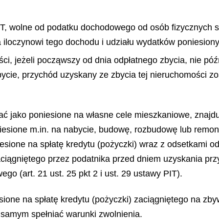
PIT, wolne od podatku dochodowego od osób fizycznych 
 iloczynowi tego dochodu i udziału wydatków poniesion
i, jeżeli począwszy od dnia odpłatnego zbycia, nie późni
ycie, przychód uzyskany ze zbycia tej nieruchomości z
ć jako poniesione na własne cele mieszkaniowe, znajduje
niesione m.in. na nabycie, budowę, rozbudowę lub remon
sione na spłatę kredytu (pożyczki) wraz z odsetkami od 
aciągniętego przez podatnika przed dniem uzyskania pr
o (art. 21 ust. 25 pkt 2 i ust. 29 ustawy PIT).
esione na spłatę kredytu (pożyczki) zaciągniętego na 
m samym spełniać warunki zwolnienia.