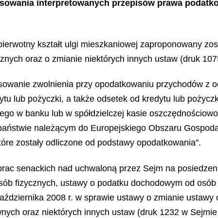
osowania interpretowanych przepisów prawa podatk
pierwotny kształt ulgi mieszkaniowej zaproponowany zo
ych oraz o zmianie niektórych innych ustaw (druk 1075
owanie zwolnienia przy opodatkowaniu przychodów z od
ytu lub pożyczki, a także odsetek od kredytu lub pożyc
go w banku lub w spółdzielczej kasie oszczędnościowo
 państwie należącym do Europejskiego Obszaru Gospodar
które zostały odliczone od podstawy opodatkowania".
prac senackich nad uchwaloną przez Sejm na posiedzeni
ób fizycznych, ustawy o podatku dochodowym od osób p
października 2008 r. w sprawie ustawy o zmianie ustaw
ch oraz niektórych innych ustaw (druk 1232 w Sejmie 