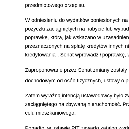
przedmiotowego przepisu.
W odniesieniu do wydatków poniesionych na s
pożyczki zaciągniętych na nabycie lub wybu
poprawkę, która, jak wskazano w uzasadnien
przeznaczonych na spłatę kredytów innych n
kredytowania", Senat wprowadził poprawkę, w
Zaproponowane przez Senat zmiany zostały p
dochodowym od osób fizycznych, ustawy o p
Zatem wyraźną intencją ustawodawcy było z
zaciągniętego na zbywaną nieruchomość. Prz
celu mieszkaniowego.
Ponadto, w ustawie PIT zawarto katalog wyda