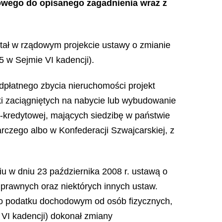
owego do opisanego zagadnienia wraz z
stał w rządowym projekcie ustawy o zmianie
 w Sejmie VI kadencji).
płatnego zbycia nieruchomości projekt
zki zaciągniętych na nabycie lub wybudowanie
-kredytowej, mających siedzibę w państwie
czego albo w Konfederacji Szwajcarskiej, z
u w dniu 23 października 2008 r. ustawą o
rawnych oraz niektórych innych ustaw.
y o podatku dochodowym od osób fizycznych,
VI kadencji) dokonał zmiany