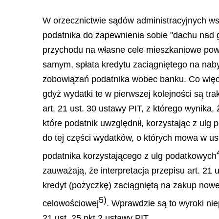
W orzecznictwie sądów administracyjnych wsk
podatnika do zapewnienia sobie "dachu nad g
przychodu na własne cele mieszkaniowe powi
samym, spłata kredytu zaciągniętego na naby
zobowiązań podatnika wobec banku. Co więce
gdyż wydatki te w pierwszej kolejności są tr
art. 21 ust. 30 ustawy PIT, z którego wynika,
które podatnik uwzględnił, korzystając z u
do tej części wydatków, o których mowa w ust
podatnika korzystającego z ulg podatkowych
zauważają, że interpretacja przepisu art. 21 
kredyt (pożyczkę) zaciągniętą na zakup nowe
5)
celowościowej
. Wprawdzie są to wyroki nie
21 ust. 25 pkt 2 ustawy PIT.