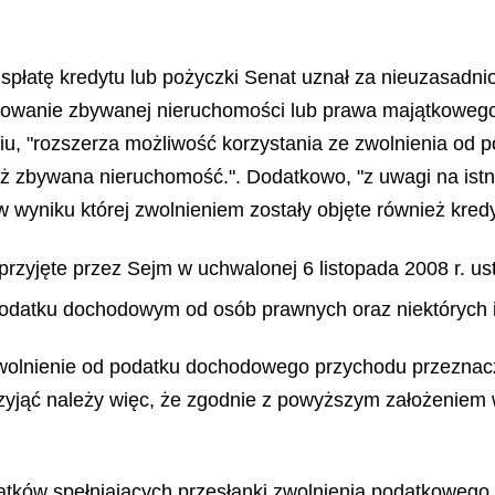
płatę kredytu lub pożyczki Senat uznał za nieuzasadnion
dowanie zbywanej nieruchomości lub prawa majątkowego
iu, "rozszerza możliwość korzystania ze zwolnienia od 
iż zbywana nieruchomość.". Dodatkowo, "z uwagi na istn
 wyniku której zwolnieniem zostały objęte również kredy
rzyjęte przez Sejm w uchwalonej 6 listopada 2008 r. us
odatku dochodowym od osób prawnych oraz niektórych 
wolnienie od podatku dochodowego przychodu przeznacz
yjąć należy więc, że zgodnie z powyższym założeniem w
tków spełniających przesłanki zwolnienia podatkowego, 