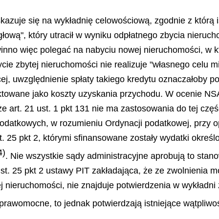
azuje się na wykładnię celowościową, zgodnie z którą i
łową", który utracił w wyniku odpłatnego zbycia nieruc
nno więc polegać na nabyciu nowej nieruchomości, w k
cie zbytej nieruchomości nie realizuje "własnego celu 
j, uwzględnienie spłaty takiego kredytu oznaczałoby p
aktowane jako koszty uzyskania przychodu. W ocenie NSA 
 że art. 21 ust. 1 pkt 131 nie ma zastosowania do tej cz
lg podatkowych, w rozumieniu Ordynacji podatkowej, pr
. 25 pkt 2, którymi sfinansowane zostały wydatki określ
4)
. Nie wszystkie sądy administracyjne aprobują to sta
ust. 25 pkt 2 ustawy PIT zakładająca, że ze zwolnienia mo
j nieruchomości, nie znajduje potwierdzenia w wykładni 
prawomocne, to jednak potwierdzają istniejące wątpliwoś