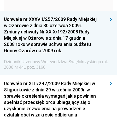
Narodowego
Dziennik Urzędowy Komendy Głównej Policji
Uchwała nr XXXVII/257/2009 Rady Miejskiej
Dziennik Urzędowy Ministra Gospodarki
w Ożarowie z dnia 30 czerwca 2009r.
Dziennik Urzędowy Urzędu Ochrony Konkurencji i
Zmiany uchwały Nr XXIX/192/2008 Rady
Konsumentów
Miejskiej w Ożarowie z dnia 17 grudnia
Dziennik Urzędowy Ministra Pracy i Polityki
2008 roku w sprawie uchwalenia budżetu
Społecznej
Gminy Ożarów na 2009 rok.
Dziennik Urzędowy Ministra Spraw Zagranicznych
Dziennik Urzędowy Województwa Świętokrzyskiego rok
Dziennik Urzędowy Urzędu Lotnictwa Cywilnego
2006 nr 441 poz. 3160
Dziennik Urzędowy Komisji Nadzoru Finansowego
Uchwała nr XLII/247/2009 Rady Miejskiej w
Dziennik Urzędowy Ministerstwa Hutnictwa i
Stąporkowie z dnia 29 września 2009r. w
Przemysłu Maszynowego
sprawie określenia wymagań jakie powinien
Dziennik Urzędowy Ministerstwa Zdrowia i Opieki
spełniać przedsiębiorca ubiegający się o
Społecznej
uzyskanie zezwolenia na prowadzenie
działalności w zakresie odbierania
Dziennik Urzędowy Ministerstwa Rolnictwa, Leśnictwa