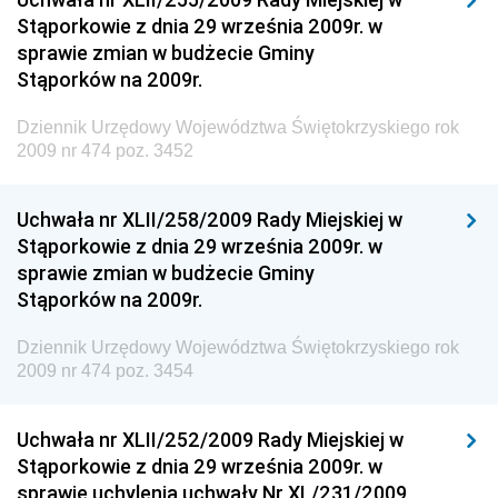
Dziennik Urzędowy Ministerstwa Kultury, Dziedzictwa
Stąporkowie z dnia 29 września 2009r. w
Narodowego i Sportu
sprawie zmian w budżecie Gminy
Stąporków na 2009r.
Dziennik Urzędowy Ministra Finansów, Funduszy i
Polityki Regionalnej
Dziennik Urzędowy Województwa Świętokrzyskiego rok
Dziennik Urzędowy Ministra Rozwoju, Pracy i
2009 nr 474 poz. 3452
Technologii
Dziennik Urzędowy Ministra Kultury, Dziedzictwa
Uchwała nr XLII/258/2009 Rady Miejskiej w
Narodowego i Sportu
Stąporkowie z dnia 29 września 2009r. w
sprawie zmian w budżecie Gminy
Dziennik Urzędowy Ministra Rodziny i Polityki
Stąporków na 2009r.
Społecznej
Dziennik Urzędowy Komendy Głównej Straży
Dziennik Urzędowy Województwa Świętokrzyskiego rok
Granicznej
2009 nr 474 poz. 3454
Dziennik Urzędowy Głównego Inspektoratu Transportu
Drogowego
Uchwała nr XLII/252/2009 Rady Miejskiej w
Stąporkowie z dnia 29 września 2009r. w
Dziennik Urzędowy Narodowego Banku Polskiego
sprawie uchylenia uchwały Nr XL/231/2009