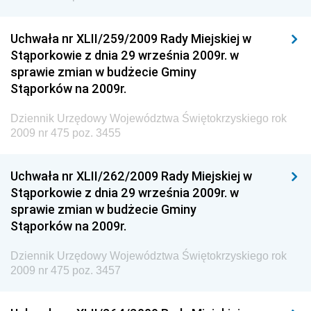
Dziennik Urzędowy Ministra Cyfryzacji
Dziennik Urzędowy Ministra Rozwoju
Uchwała nr XLII/259/2009 Rady Miejskiej w
Dziennik Urzędowy Ministra Infrastruktury i
Stąporkowie z dnia 29 września 2009r. w
Budownictwa
sprawie zmian w budżecie Gminy
Stąporków na 2009r.
Dziennik Urzędowy Ministra Gospodarki Morskiej i
Żeglugi Śródlądowej
Dziennik Urzędowy Województwa Świętokrzyskiego rok
Dziennik Urzędowy Ministra Energii
2009 nr 475 poz. 3455
Dziennik Urzędowy Ministra Finansów
Uchwała nr XLII/262/2009 Rady Miejskiej w
Dziennik Urzędowy Ministra Sprawiedliwości
Stąporkowie z dnia 29 września 2009r. w
Dziennik Urzędowy Ministra Rozwoju i Finansów
sprawie zmian w budżecie Gminy
Stąporków na 2009r.
Dziennik Urzędowy Wyższego Urzędu Górniczego
Dziennik Urzędowy Prezesa Urzędu Transportu
Dziennik Urzędowy Województwa Świętokrzyskiego rok
Kolejowego
2009 nr 475 poz. 3457
Dziennik Urzędowy Ministra Przedsiębiorczości i
Technologii