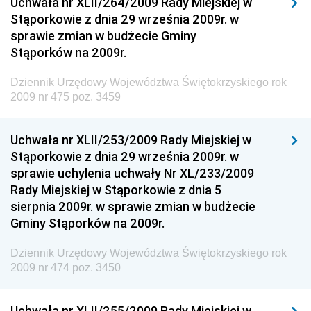
Uchwała nr XLII/264/2009 Rady Miejskiej w
Stąporkowie z dnia 29 września 2009r. w
Dziennik Urzędowy Ministra Inwestycji i Rozwoju
sprawie zmian w budżecie Gminy
Dziennik Urzędowy Naczelnego Dyrektora Archiwów
Stąporków na 2009r.
Państwowych
Dziennik Urzędowy Województwa Świętokrzyskiego rok
Dziennik Urzędowy Ministra Finansów, Inwestycji i
2009 nr 475 poz. 3459
Rozwoju
Dziennik Urzędowy Ministra Klimatu
Uchwała nr XLII/253/2009 Rady Miejskiej w
Dziennik Urzędowy Ministra Sportu
Stąporkowie z dnia 29 września 2009r. w
Dziennik Urzędowy Ministra Funduszy i Polityki
sprawie uchylenia uchwały Nr XL/233/2009
Regionalnej
Rady Miejskiej w Stąporkowie z dnia 5
sierpnia 2009r. w sprawie zmian w budżecie
Dziennik Urzędowy Ministra Aktywów Państwowych
Gminy Stąporków na 2009r.
Dziennik Urzędowy Ministra Zdrowia
Dziennik Urzędowy Województwa Świętokrzyskiego rok
Dziennik Urzędowy Ministra Środowiska i Głównego
2009 nr 474 poz. 3450
Inspektora Ochrony Środowiska
Dziennik Urzędowy Ministra Klimatu i Środowiska
Uchwała nr XLII/255/2009 Rady Miejskiej w