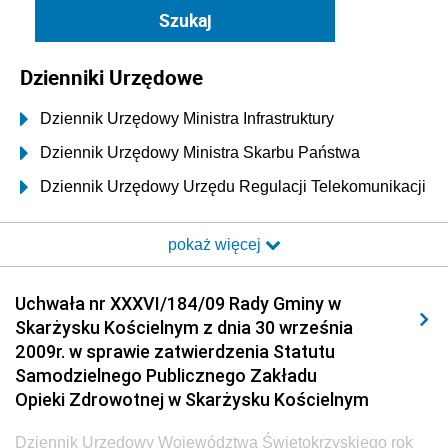
Dzienniki Urzędowe
Dziennik Urzędowy Ministra Infrastruktury
Dziennik Urzędowy Ministra Skarbu Państwa
Dziennik Urzędowy Urzędu Regulacji Telekomunikacji
i Poczty
pokaż więcej
Dziennik Urzędowy Ministra Transportu i Budownictwa
Dziennik Urzędowy Urzędu Komunikacji
Uchwała nr XXXVI/184/09 Rady Gminy w
Elektronicznej
Skarżysku Kościelnym z dnia 30 września
Dziennik Urzędowy Ministra Spraw Wewnętrznych i
2009r. w sprawie zatwierdzenia Statutu
Administracji
Samodzielnego Publicznego Zakładu
Dziennik Urzędowy Ministra Transportu
Opieki Zdrowotnej w Skarżysku Kościelnym
Dziennik Urzędowy Ministra Budownictwa
Dziennik Urzędowy Województwa Świętokrzyskiego rok