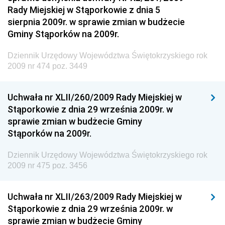
Dziennik Urzędowy Komendy Głównej Policji
Rady Miejskiej w Stąporkowie z dnia 5
sierpnia 2009r. w sprawie zmian w budżecie
Dziennik Urzędowy Ministra Pracy i Polityki
Gminy Stąporków na 2009r.
Społecznej
Dziennik Urzędowy Ministra Transportu, Budownictwa
Dziennik Urzędowy Województwa Świętokrzyskiego rok
i Gospodarki Morskiej
2009 nr 474 poz. 3449
Dziennik Urzędowy Ministra Rozwoju i Technologii
Uchwała nr XLII/260/2009 Rady Miejskiej w
Dziennik Urzędowy Ministra Spraw Zagranicznych
Stąporkowie z dnia 29 września 2009r. w
Dziennik Urzędowy Centralnego Biura
sprawie zmian w budżecie Gminy
Antykorupcyjnego
Stąporków na 2009r.
Dziennik Urzędowy Agencji Bezpieczeństwa
Wewnętrznego
Dziennik Urzędowy Województwa Świętokrzyskiego rok
2009 nr 475 poz. 3456
Dziennik Urzędowy Urzędu Patentowego
Rzeczypospolitej Polskiej
Uchwała nr XLII/263/2009 Rady Miejskiej w
Dziennik Urzędowy Generalnej Dyrekcji Dróg
Stąporkowie z dnia 29 września 2009r. w
Krajowych i Autostrad
sprawie zmian w budżecie Gminy