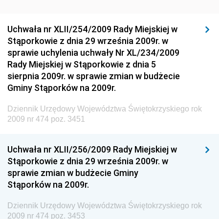
Środowiska
Dziennik Urzędowy Generalnej Dyrekcji Ochrony
Uchwała nr XLII/254/2009 Rady Miejskiej w
Środowiska
Stąporkowie z dnia 29 września 2009r. w
Dziennik Urzędowy Ministerstwa Administracji,
sprawie uchylenia uchwały Nr XL/234/2009
Gospodarki Terenowej i Ochrony Środowiska
Rady Miejskiej w Stąporkowie z dnia 5
sierpnia 2009r. w sprawie zmian w budżecie
Dziennik Urzędowy Ministerstwa Administracji i
Gminy Stąporków na 2009r.
Gospodarki Przestrzennej
Dziennik Urzędowy Unii Europejskiej, L
Dziennik Urzędowy Województwa Świętokrzyskiego rok
2009 nr 474 poz. 3451
Dziennik Urzędowy Ministerstwa Komunikacji
Dziennik Urzędowy Ministerstwa Przemysłu
Uchwała nr XLII/256/2009 Rady Miejskiej w
Chemicznego i Lekkiego
Stąporkowie z dnia 29 września 2009r. w
Dziennik Urzędowy Ministerstwa Rolnictwa i
sprawie zmian w budżecie Gminy
Gospodarki Żywnościowej
Stąporków na 2009r.
Dziennik Urzędowy Ministra Rodziny, Pracy i Polityki
Społecznej
Dziennik Urzędowy Województwa Świętokrzyskiego rok
2009 nr 474 poz. 3453