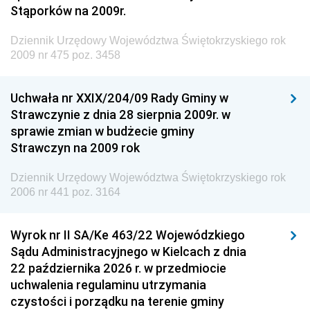
Dziennik Urzędowy Ministra Środowiska
Stąporków na 2009r.
Dziennik Urzędowy Ministra Administracji i Cyfryzacji
Dziennik Urzędowy Województwa Świętokrzyskiego rok
Dziennik Urzędowy Ministra Edukacji
2009 nr 475 poz. 3458
Dziennik Urzędowy Ministra Nauki
Uchwała nr XXIX/204/09 Rady Gminy w
Dziennik Urzędowy Ministra Przemysłu
Strawczynie z dnia 28 sierpnia 2009r. w
Dziennik Urzędowy Ministra Finansów i Gospodarki
sprawie zmian w budżecie gminy
Strawczyn na 2009 rok
Dziennik Urzędowy Ministra do Spraw Unii
Europejskiej
Dziennik Urzędowy Województwa Świętokrzyskiego rok
Dziennik Urzędowy Agencji Wywiadu
2006 nr 441 poz. 3164
Wyrok nr II SA/Ke 463/22 Wojewódzkiego
Sądu Administracyjnego w Kielcach z dnia
22 października 2026 r. w przedmiocie
uchwalenia regulaminu utrzymania
czystości i porządku na terenie gminy