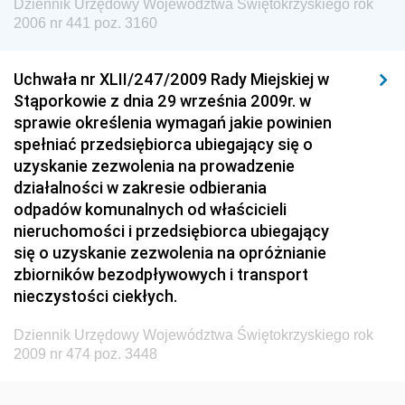
Dziennik Urzędowy Województwa Świętokrzyskiego rok
Dziennik Urzędowy Urzędu Lotnictwa Cywilnego
2006 nr 441 poz. 3160
Dziennik Urzędowy Komisji Nadzoru Finansowego
Uchwała nr XLII/247/2009 Rady Miejskiej w
Dziennik Urzędowy Ministerstwa Hutnictwa i
Stąporkowie z dnia 29 września 2009r. w
Przemysłu Maszynowego
sprawie określenia wymagań jakie powinien
Dziennik Urzędowy Ministerstwa Zdrowia i Opieki
spełniać przedsiębiorca ubiegający się o
Społecznej
uzyskanie zezwolenia na prowadzenie
działalności w zakresie odbierania
Dziennik Urzędowy Ministerstwa Rolnictwa, Leśnictwa
odpadów komunalnych od właścicieli
i Gospodarki Żywnościowej
nieruchomości i przedsiębiorca ubiegający
Dziennik Urzędowy Ministra Spraw Wewnętrznych
się o uzyskanie zezwolenia na opróżnianie
Dziennik Urzędowy Ministra Transportu, Budownictwa
zbiorników bezodpływowych i transport
i Gospodarki Morskiej
nieczystości ciekłych.
Dziennik Urzędowy Ministra Administracji i Cyfryzacji
Dziennik Urzędowy Województwa Świętokrzyskiego rok
Dziennik Urzędowy Głównego Inspektora Ochrony
2009 nr 474 poz. 3448
Środowiska