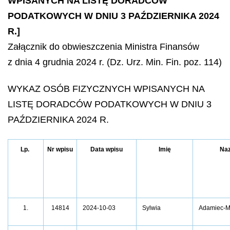
WPISANYCH NA LISTĘ DORADCÓW
PODATKOWYCH W DNIU 3 PAŹDZIERNIKA 2024
R.]
Załącznik do obwieszczenia Ministra Finansów
z dnia 4 grudnia 2024 r. (Dz. Urz. Min. Fin. poz. 114)
WYKAZ OSÓB FIZYCZNYCH WPISANYCH NA
LISTĘ DORADCÓW PODATKOWYCH W DNIU 3
PAŹDZIERNIKA 2024 R.
Lp.
Nr wpisu
Data wpisu
Imię
Na
1.
14814
2024-10-03
Sylwia
Adamiec-M