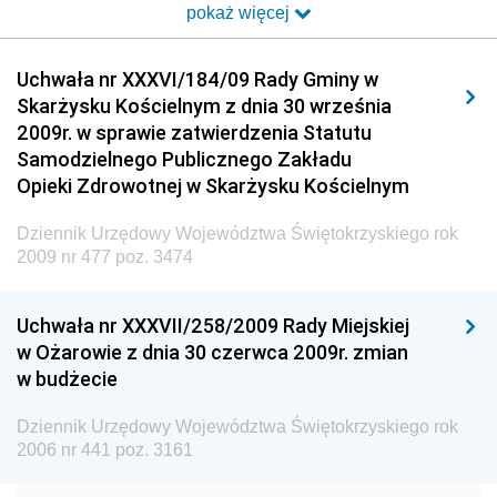
pokaż więcej
Dziennik Urzędowy Ministra Transportu i Budownictwa
Dziennik Urzędowy Urzędu Komunikacji
Uchwała nr XXXVI/184/09 Rady Gminy w
Elektronicznej
Skarżysku Kościelnym z dnia 30 września
Dziennik Urzędowy Ministra Spraw Wewnętrznych i
2009r. w sprawie zatwierdzenia Statutu
Administracji
Samodzielnego Publicznego Zakładu
Dziennik Urzędowy Ministra Transportu
Opieki Zdrowotnej w Skarżysku Kościelnym
Dziennik Urzędowy Ministra Budownictwa
Dziennik Urzędowy Województwa Świętokrzyskiego rok
Dziennik Urzędowy Ministra Nauki i Szkolnictwa
2009 nr 477 poz. 3474
Wyższego
Dziennik Urzędowy Głównego Urzędu Miar
Uchwała nr XXXVII/258/2009 Rady Miejskiej
w Ożarowie z dnia 30 czerwca 2009r. zmian
Dziennik Urzędowy Ministra Rolnictwa i Rozwoju Wsi
w budżecie
Dziennik Urzędowy Ministra Edukacji Narodowej i
Sportu
Dziennik Urzędowy Województwa Świętokrzyskiego rok
2006 nr 441 poz. 3161
Dziennik Urzędowy Ministra Edukacji i Nauki