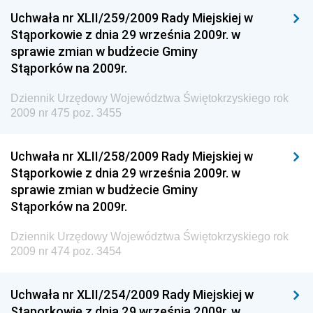
Dziennik Urzędowy Ministerstwa Komunikacji
Uchwała nr XLII/259/2009 Rady Miejskiej w
Stąporkowie z dnia 29 września 2009r. w
Dziennik Urzędowy Ministerstwa Przemysłu
sprawie zmian w budżecie Gminy
Chemicznego i Lekkiego
Stąporków na 2009r.
Dziennik Urzędowy Ministerstwa Rolnictwa i
Gospodarki Żywnościowej
Dziennik Urzędowy Województwa Świętokrzyskiego rok
2009 nr 475 poz. 3455
Dziennik Urzędowy Ministra Rodziny, Pracy i Polityki
Społecznej
Uchwała nr XLII/258/2009 Rady Miejskiej w
Dziennik Urzędowy Ministra Cyfryzacji
Stąporkowie z dnia 29 września 2009r. w
Dziennik Urzędowy Ministra Rozwoju
sprawie zmian w budżecie Gminy
Dziennik Urzędowy Ministra Infrastruktury i
Stąporków na 2009r.
Budownictwa
Dziennik Urzędowy Województwa Świętokrzyskiego rok
Dziennik Urzędowy Ministra Gospodarki Morskiej i
2009 nr 474 poz. 3454
Żeglugi Śródlądowej
Dziennik Urzędowy Ministra Energii
Uchwała nr XLII/254/2009 Rady Miejskiej w
Dziennik Urzędowy Ministra Finansów
Stąporkowie z dnia 29 września 2009r. w