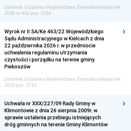
Europejskiej
Dziennik Urzędowy Województwa Świętokrzyskiego rok
Dziennik Urzędowy Agencji Wywiadu
2006 nr 441 poz. 3164
Wyrok nr II SA/Ke 463/22 Wojewódzkiego
Sądu Administracyjnego w Kielcach z dnia
22 października 2026 r. w przedmiocie
uchwalenia regulaminu utrzymania
czystości i porządku na terenie gminy
Piekoszów
Dziennik Urzędowy Województwa Świętokrzyskiego rok
2024 poz. 3716
Uchwała nr XXX/227/09 Rady Gminy w
Klimontowie z dnia 26 sierpnia 2009r. w
sprawie ustalenia przebiegu istniejących
dróg gminnych na terenie Gminy Klimontów