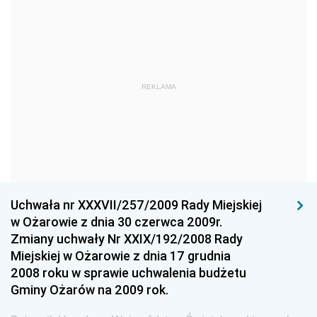
Dziennik Urzędowy Ministra Edukacji Narodowej
Dziennik Urzędowy Ministra Gospodarki Morskiej
Dziennik Urzędowy Ministra Obrony Narodowej
Dziennik Urzędowy Komendy Głównej Państwowej
REKLAMA
Straży Pożarnej
Dziennik Urzędowy Głównego Urzędu Statystycznego
Dziennik Urzędowy Ministra Kultury i Dziedzictwa
Narodowego
Dziennik Urzędowy Komendy Głównej Policji
Uchwała nr XXXVII/257/2009 Rady Miejskiej
Dziennik Urzędowy Ministra Gospodarki
w Ożarowie z dnia 30 czerwca 2009r.
Dziennik Urzędowy Urzędu Ochrony Konkurencji i
Zmiany uchwały Nr XXIX/192/2008 Rady
Konsumentów
Miejskiej w Ożarowie z dnia 17 grudnia
Dziennik Urzędowy Ministra Pracy i Polityki
2008 roku w sprawie uchwalenia budżetu
Społecznej
Gminy Ożarów na 2009 rok.
Dziennik Urzędowy Ministra Spraw Zagranicznych