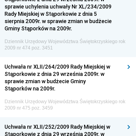
sprawie uchylenia uchwały Nr XL/234/2009
Dziennik Urzędowy Ministra Sprawiedliwości
Rady Miejskiej w Stąporkowie z dnia 5
Dziennik Urzędowy Ministra Rozwoju i Finansów
sierpnia 2009r. w sprawie zmian w budżecie
Gminy Stąporków na 2009r.
Dziennik Urzędowy Wyższego Urzędu Górniczego
Dziennik Urzędowy Prezesa Urzędu Transportu
Dziennik Urzędowy Województwa Świętokrzyskiego rok
Kolejowego
2009 nr 474 poz. 3451
Dziennik Urzędowy Ministra Przedsiębiorczości i
Technologii
Uchwała nr XLII/264/2009 Rady Miejskiej w
Stąporkowie z dnia 29 września 2009r. w
Dziennik Urzędowy Ministra Inwestycji i Rozwoju
sprawie zmian w budżecie Gminy
Dziennik Urzędowy Naczelnego Dyrektora Archiwów
Stąporków na 2009r.
Państwowych
Dziennik Urzędowy Województwa Świętokrzyskiego rok
Dziennik Urzędowy Ministra Finansów, Inwestycji i
2009 nr 475 poz. 3459
Rozwoju
Dziennik Urzędowy Ministra Klimatu
Uchwała nr XLII/252/2009 Rady Miejskiej w
Dziennik Urzędowy Ministra Sportu
Stąporkowie z dnia 29 września 2009r. w