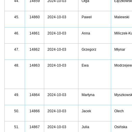
14859
2024-10-03
Olga
Łączkowsk
44.
14860
2024-10-03
Paweł
Malewski
45.
14861
2024-10-03
Anna
Miliczek-K
46.
14862
2024-10-03
Grzegorz
Młynar
47.
48.
14863
2024-10-03
Ewa
Modrzejew
14864
2024-10-03
Martyna
Myszkows
49.
14866
2024-10-03
Jacek
Olech
50.
51.
14867
2024-10-03
Julia
Osińska