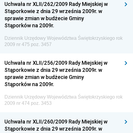
Uchwała nr XLII/262/2009 Rady Miejskiej w
Dziennik Urzędowy Ministra Rodziny i Polityki
Stąporkowie z dnia 29 września 2009r. w
Społecznej
sprawie zmian w budżecie Gminy
Dziennik Urzędowy Komendy Głównej Straży
Stąporków na 2009r.
Granicznej
Dziennik Urzędowy Województwa Świętokrzyskiego rok
Dziennik Urzędowy Głównego Inspektoratu Transportu
2009 nr 475 poz. 3457
Drogowego
Dziennik Urzędowy Narodowego Banku Polskiego
Uchwała nr XLII/256/2009 Rady Miejskiej w
Dziennik Urzędowy Komendy Głównej Policji
Stąporkowie z dnia 29 września 2009r. w
sprawie zmian w budżecie Gminy
Dziennik Urzędowy Ministra Pracy i Polityki
Stąporków na 2009r.
Społecznej
Dziennik Urzędowy Ministra Transportu, Budownictwa
Dziennik Urzędowy Województwa Świętokrzyskiego rok
i Gospodarki Morskiej
2009 nr 474 poz. 3453
Dziennik Urzędowy Ministra Rozwoju i Technologii
Uchwała nr XLII/260/2009 Rady Miejskiej w
Dziennik Urzędowy Ministra Spraw Zagranicznych
Stąporkowie z dnia 29 września 2009r. w
Dziennik Urzędowy Centralnego Biura