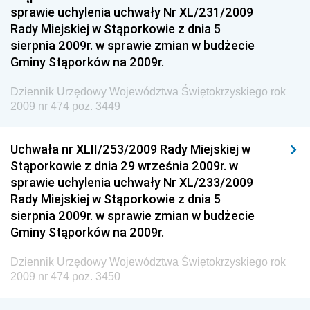
Dziennik Urzędowy Ministra Funduszy i Polityki
sprawie uchylenia uchwały Nr XL/231/2009
Regionalnej
Rady Miejskiej w Stąporkowie z dnia 5
sierpnia 2009r. w sprawie zmian w budżecie
Dziennik Urzędowy Ministra Aktywów Państwowych
Gminy Stąporków na 2009r.
Dziennik Urzędowy Ministra Zdrowia
Dziennik Urzędowy Województwa Świętokrzyskiego rok
Dziennik Urzędowy Ministra Środowiska i Głównego
2009 nr 474 poz. 3449
Inspektora Ochrony Środowiska
Dziennik Urzędowy Ministra Klimatu i Środowiska
Uchwała nr XLII/253/2009 Rady Miejskiej w
Dziennik Urzędowy Ministerstwa Kultury, Dziedzictwa
Stąporkowie z dnia 29 września 2009r. w
Narodowego i Sportu
sprawie uchylenia uchwały Nr XL/233/2009
Rady Miejskiej w Stąporkowie z dnia 5
Dziennik Urzędowy Ministra Finansów, Funduszy i
sierpnia 2009r. w sprawie zmian w budżecie
Polityki Regionalnej
Gminy Stąporków na 2009r.
Dziennik Urzędowy Ministra Rozwoju, Pracy i
Technologii
Dziennik Urzędowy Województwa Świętokrzyskiego rok
2009 nr 474 poz. 3450
Dziennik Urzędowy Ministra Kultury, Dziedzictwa
Narodowego i Sportu