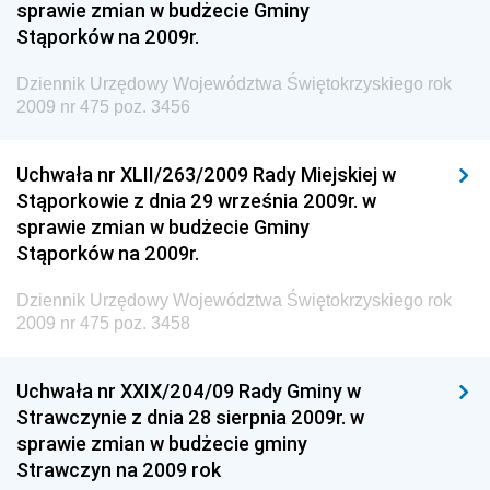
sprawie zmian w budżecie Gminy
Antykorupcyjnego
Stąporków na 2009r.
Dziennik Urzędowy Agencji Bezpieczeństwa
Wewnętrznego
Dziennik Urzędowy Województwa Świętokrzyskiego rok
2009 nr 475 poz. 3456
Dziennik Urzędowy Urzędu Patentowego
Rzeczypospolitej Polskiej
Uchwała nr XLII/263/2009 Rady Miejskiej w
Dziennik Urzędowy Generalnej Dyrekcji Dróg
Stąporkowie z dnia 29 września 2009r. w
Krajowych i Autostrad
sprawie zmian w budżecie Gminy
Dziennik Urzędowy Ministra Środowiska
Stąporków na 2009r.
Dziennik Urzędowy Ministra Administracji i Cyfryzacji
Dziennik Urzędowy Województwa Świętokrzyskiego rok
Dziennik Urzędowy Ministra Edukacji
2009 nr 475 poz. 3458
Dziennik Urzędowy Ministra Nauki
Uchwała nr XXIX/204/09 Rady Gminy w
Dziennik Urzędowy Ministra Przemysłu
Strawczynie z dnia 28 sierpnia 2009r. w
Dziennik Urzędowy Ministra Finansów i Gospodarki
sprawie zmian w budżecie gminy
Strawczyn na 2009 rok
Dziennik Urzędowy Ministra do Spraw Unii