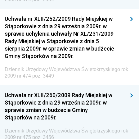
Dziennik Urzędowy Głównego Inspektoratu Transportu
Drogowego
Uchwała nr XLII/252/2009 Rady Miejskiej w
Stąporkowie z dnia 29 września 2009r. w
Dziennik Urzędowy Narodowego Banku Polskiego
sprawie uchylenia uchwały Nr XL/231/2009
Dziennik Urzędowy Komendy Głównej Policji
Rady Miejskiej w Stąporkowie z dnia 5
sierpnia 2009r. w sprawie zmian w budżecie
Dziennik Urzędowy Ministra Pracy i Polityki
Gminy Stąporków na 2009r.
Społecznej
Dziennik Urzędowy Ministra Transportu, Budownictwa
Dziennik Urzędowy Województwa Świętokrzyskiego rok
i Gospodarki Morskiej
2009 nr 474 poz. 3449
Dziennik Urzędowy Ministra Rozwoju i Technologii
Uchwała nr XLII/260/2009 Rady Miejskiej w
Dziennik Urzędowy Ministra Spraw Zagranicznych
Stąporkowie z dnia 29 września 2009r. w
Dziennik Urzędowy Centralnego Biura
sprawie zmian w budżecie Gminy
Antykorupcyjnego
Stąporków na 2009r.
Dziennik Urzędowy Agencji Bezpieczeństwa
Wewnętrznego
Dziennik Urzędowy Województwa Świętokrzyskiego rok
2009 nr 475 poz. 3456