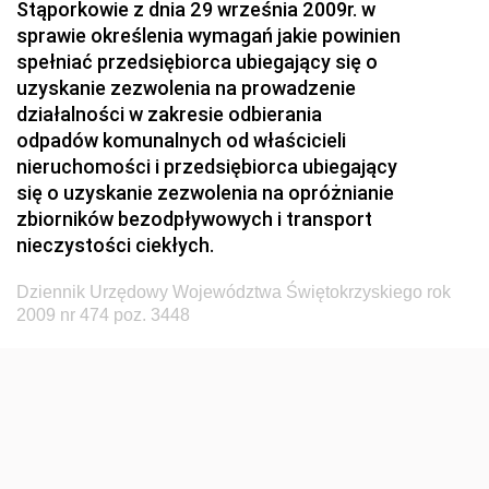
Stąporkowie z dnia 29 września 2009r. w
Przemysłu Maszynowego
sprawie określenia wymagań jakie powinien
Dziennik Urzędowy Ministerstwa Zdrowia i Opieki
spełniać przedsiębiorca ubiegający się o
Społecznej
uzyskanie zezwolenia na prowadzenie
działalności w zakresie odbierania
Dziennik Urzędowy Ministerstwa Rolnictwa, Leśnictwa
odpadów komunalnych od właścicieli
i Gospodarki Żywnościowej
nieruchomości i przedsiębiorca ubiegający
Dziennik Urzędowy Ministra Spraw Wewnętrznych
się o uzyskanie zezwolenia na opróżnianie
Dziennik Urzędowy Ministra Transportu, Budownictwa
zbiorników bezodpływowych i transport
i Gospodarki Morskiej
nieczystości ciekłych.
Dziennik Urzędowy Ministra Administracji i Cyfryzacji
Dziennik Urzędowy Województwa Świętokrzyskiego rok
Dziennik Urzędowy Głównego Inspektora Ochrony
2009 nr 474 poz. 3448
Środowiska
Dziennik Urzędowy Ministra Środowiska
Dziennik Urzędowy Ministra Sportu i Turystyki
Dziennik Urzędowy Ministra Rozwoju Regionalnego
Dziennik Urzędowy Ministra Budownictwa i Przemysłu