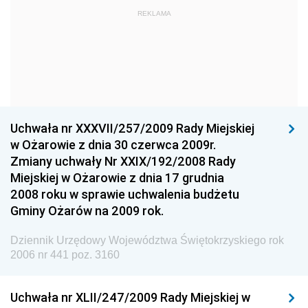
REKLAMA
Straży Pożarnej
Dziennik Urzędowy Głównego Urzędu Statystycznego
Dziennik Urzędowy Ministra Kultury i Dziedzictwa
Narodowego
Dziennik Urzędowy Komendy Głównej Policji
Uchwała nr XXXVII/257/2009 Rady Miejskiej
Dziennik Urzędowy Ministra Gospodarki
w Ożarowie z dnia 30 czerwca 2009r.
Dziennik Urzędowy Urzędu Ochrony Konkurencji i
Zmiany uchwały Nr XXIX/192/2008 Rady
Konsumentów
Miejskiej w Ożarowie z dnia 17 grudnia
Dziennik Urzędowy Ministra Pracy i Polityki
2008 roku w sprawie uchwalenia budżetu
Społecznej
Gminy Ożarów na 2009 rok.
Dziennik Urzędowy Ministra Spraw Zagranicznych
Dziennik Urzędowy Województwa Świętokrzyskiego rok
Dziennik Urzędowy Urzędu Lotnictwa Cywilnego
2006 nr 441 poz. 3160
Dziennik Urzędowy Komisji Nadzoru Finansowego
Uchwała nr XLII/247/2009 Rady Miejskiej w
Dziennik Urzędowy Ministerstwa Hutnictwa i