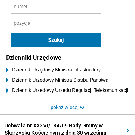
Dzienniki Urzędowe
Dziennik Urzędowy Ministra Infrastruktury
Dziennik Urzędowy Ministra Skarbu Państwa
Dziennik Urzędowy Urzędu Regulacji Telekomunikacji
i Poczty
pokaż więcej
Dziennik Urzędowy Ministra Transportu i Budownictwa
Dziennik Urzędowy Urzędu Komunikacji
Uchwała nr XXXVI/184/09 Rady Gminy w
Elektronicznej
Skarżysku Kościelnym z dnia 30 września