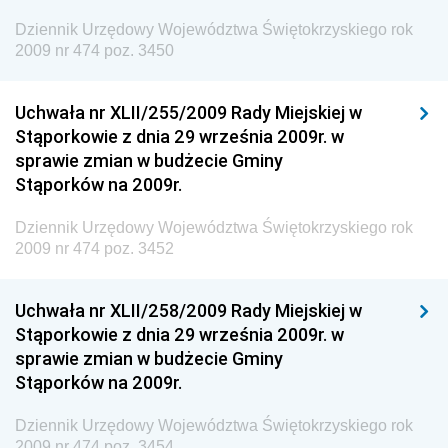
Dziennik Urzędowy Ministra Zdrowia
Dziennik Urzędowy Województwa Świętokrzyskiego rok
Dziennik Urzędowy Ministra Środowiska i Głównego
2009 nr 474 poz. 3450
Inspektora Ochrony Środowiska
Dziennik Urzędowy Ministra Klimatu i Środowiska
Uchwała nr XLII/255/2009 Rady Miejskiej w
Dziennik Urzędowy Ministerstwa Kultury, Dziedzictwa
Stąporkowie z dnia 29 września 2009r. w
Narodowego i Sportu
sprawie zmian w budżecie Gminy
Stąporków na 2009r.
Dziennik Urzędowy Ministra Finansów, Funduszy i
Polityki Regionalnej
Dziennik Urzędowy Województwa Świętokrzyskiego rok
Dziennik Urzędowy Ministra Rozwoju, Pracy i
2009 nr 474 poz. 3452
Technologii
Dziennik Urzędowy Ministra Kultury, Dziedzictwa
Uchwała nr XLII/258/2009 Rady Miejskiej w
Narodowego i Sportu
Stąporkowie z dnia 29 września 2009r. w
sprawie zmian w budżecie Gminy
Dziennik Urzędowy Ministra Rodziny i Polityki
Stąporków na 2009r.
Społecznej
Dziennik Urzędowy Komendy Głównej Straży
Dziennik Urzędowy Województwa Świętokrzyskiego rok
Granicznej
2009 nr 474 poz. 3454