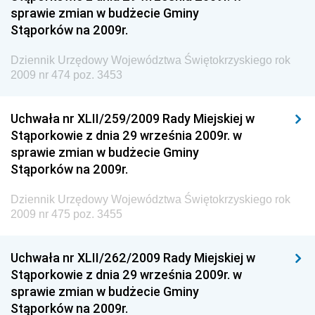
Dziennik Urzędowy Ministerstwa Rolnictwa i
sprawie zmian w budżecie Gminy
Gospodarki Żywnościowej
Stąporków na 2009r.
Dziennik Urzędowy Ministra Rodziny, Pracy i Polityki
Społecznej
Dziennik Urzędowy Województwa Świętokrzyskiego rok
2009 nr 474 poz. 3453
Dziennik Urzędowy Ministra Cyfryzacji
Dziennik Urzędowy Ministra Rozwoju
Uchwała nr XLII/259/2009 Rady Miejskiej w
Dziennik Urzędowy Ministra Infrastruktury i
Stąporkowie z dnia 29 września 2009r. w
Budownictwa
sprawie zmian w budżecie Gminy
Stąporków na 2009r.
Dziennik Urzędowy Ministra Gospodarki Morskiej i
Żeglugi Śródlądowej
Dziennik Urzędowy Województwa Świętokrzyskiego rok
Dziennik Urzędowy Ministra Energii
2009 nr 475 poz. 3455
Dziennik Urzędowy Ministra Finansów
Uchwała nr XLII/262/2009 Rady Miejskiej w
Dziennik Urzędowy Ministra Sprawiedliwości
Stąporkowie z dnia 29 września 2009r. w
Dziennik Urzędowy Ministra Rozwoju i Finansów
sprawie zmian w budżecie Gminy
Stąporków na 2009r.
Dziennik Urzędowy Wyższego Urzędu Górniczego