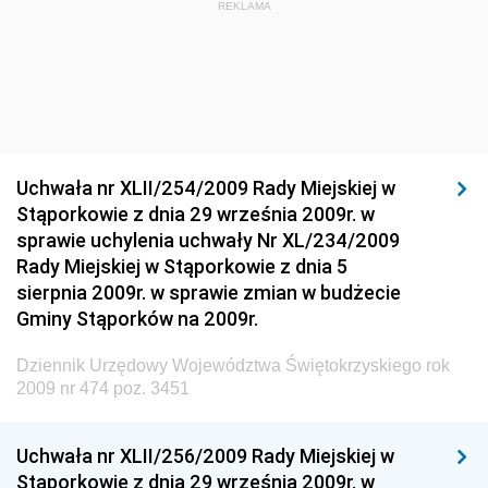
REKLAMA
Materiałów Budowlanych
Dziennik Urzędowy Ministra Infrastruktury i Rozwoju
Dziennik Urzędowy Głównego Inspektoratu Ochrony
Środowiska
Dziennik Urzędowy Generalnej Dyrekcji Ochrony
Uchwała nr XLII/254/2009 Rady Miejskiej w
Środowiska
Stąporkowie z dnia 29 września 2009r. w
Dziennik Urzędowy Ministerstwa Administracji,
sprawie uchylenia uchwały Nr XL/234/2009
Gospodarki Terenowej i Ochrony Środowiska
Rady Miejskiej w Stąporkowie z dnia 5
sierpnia 2009r. w sprawie zmian w budżecie
Dziennik Urzędowy Ministerstwa Administracji i
Gminy Stąporków na 2009r.
Gospodarki Przestrzennej
Dziennik Urzędowy Unii Europejskiej, L
Dziennik Urzędowy Województwa Świętokrzyskiego rok
2009 nr 474 poz. 3451
Dziennik Urzędowy Ministerstwa Komunikacji
Dziennik Urzędowy Ministerstwa Przemysłu
Uchwała nr XLII/256/2009 Rady Miejskiej w
Chemicznego i Lekkiego
Stąporkowie z dnia 29 września 2009r. w