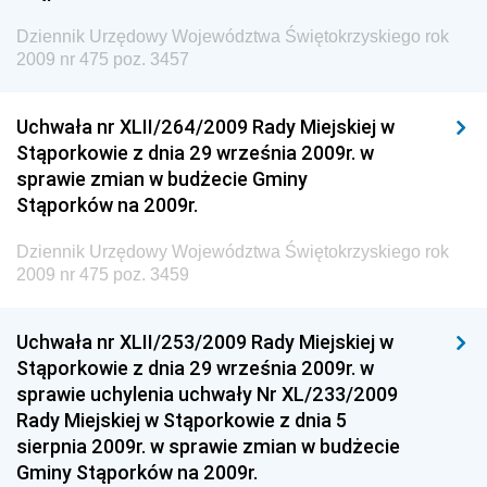
Dziennik Urzędowy Prezesa Urzędu Transportu
Dziennik Urzędowy Województwa Świętokrzyskiego rok
Kolejowego
2009 nr 475 poz. 3457
Dziennik Urzędowy Ministra Przedsiębiorczości i
Technologii
Uchwała nr XLII/264/2009 Rady Miejskiej w
Stąporkowie z dnia 29 września 2009r. w
Dziennik Urzędowy Ministra Inwestycji i Rozwoju
sprawie zmian w budżecie Gminy
Dziennik Urzędowy Naczelnego Dyrektora Archiwów
Stąporków na 2009r.
Państwowych
Dziennik Urzędowy Województwa Świętokrzyskiego rok
Dziennik Urzędowy Ministra Finansów, Inwestycji i
2009 nr 475 poz. 3459
Rozwoju
Dziennik Urzędowy Ministra Klimatu
Uchwała nr XLII/253/2009 Rady Miejskiej w
Dziennik Urzędowy Ministra Sportu
Stąporkowie z dnia 29 września 2009r. w
Dziennik Urzędowy Ministra Funduszy i Polityki
sprawie uchylenia uchwały Nr XL/233/2009
Regionalnej
Rady Miejskiej w Stąporkowie z dnia 5
sierpnia 2009r. w sprawie zmian w budżecie
Dziennik Urzędowy Ministra Aktywów Państwowych
Gminy Stąporków na 2009r.