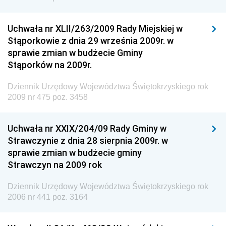
Dziennik Urzędowy Urzędu Patentowego
Rzeczypospolitej Polskiej
Uchwała nr XLII/263/2009 Rady Miejskiej w
Dziennik Urzędowy Generalnej Dyrekcji Dróg
Stąporkowie z dnia 29 września 2009r. w
Krajowych i Autostrad
sprawie zmian w budżecie Gminy
Dziennik Urzędowy Ministra Środowiska
Stąporków na 2009r.
Dziennik Urzędowy Ministra Administracji i Cyfryzacji
Dziennik Urzędowy Województwa Świętokrzyskiego rok
Dziennik Urzędowy Ministra Edukacji
2009 nr 475 poz. 3458
Dziennik Urzędowy Ministra Nauki
Uchwała nr XXIX/204/09 Rady Gminy w
Dziennik Urzędowy Ministra Przemysłu
Strawczynie z dnia 28 sierpnia 2009r. w
Dziennik Urzędowy Ministra Finansów i Gospodarki
sprawie zmian w budżecie gminy
Strawczyn na 2009 rok
Dziennik Urzędowy Ministra do Spraw Unii
Europejskiej
Dziennik Urzędowy Województwa Świętokrzyskiego rok
Dziennik Urzędowy Agencji Wywiadu
2006 nr 441 poz. 3164