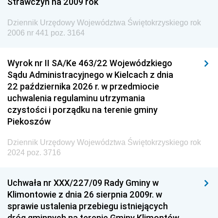
Strawczyn na 2009 rok
Dziennik Urzędowy Ministra do Spraw Unii
Europejskiej
Dziennik Urzędowy Województwa Świętokrzyskiego rok
Dziennik Urzędowy Agencji Wywiadu
2006 nr 441 poz. 3164
Wyrok nr II SA/Ke 463/22 Wojewódzkiego
Sądu Administracyjnego w Kielcach z dnia
22 października 2026 r. w przedmiocie
uchwalenia regulaminu utrzymania
czystości i porządku na terenie gminy
Piekoszów
Dziennik Urzędowy Województwa Świętokrzyskiego rok
2024 poz. 3716
Uchwała nr XXX/227/09 Rady Gminy w
Klimontowie z dnia 26 sierpnia 2009r. w
sprawie ustalenia przebiegu istniejących
dróg gminnych na terenie Gminy Klimontów