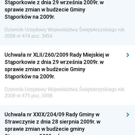
Stąporkowie z dnia 29 września 2009r. w
Dziennik Urzędowy Centralnego Biura
sprawie zmian w budżecie Gminy
Antykorupcyjnego
Stąporków na 2009r.
Dziennik Urzędowy Agencji Bezpieczeństwa
Wewnętrznego
Dziennik Urzędowy Województwa Świętokrzyskiego rok
2009 nr 474 poz. 3454
Dziennik Urzędowy Urzędu Patentowego
Rzeczypospolitej Polskiej
Uchwała nr XLII/260/2009 Rady Miejskiej w
Dziennik Urzędowy Generalnej Dyrekcji Dróg
Stąporkowie z dnia 29 września 2009r. w
Krajowych i Autostrad
sprawie zmian w budżecie Gminy
Dziennik Urzędowy Ministra Środowiska
Stąporków na 2009r.
Dziennik Urzędowy Ministra Administracji i Cyfryzacji
Dziennik Urzędowy Województwa Świętokrzyskiego rok
Dziennik Urzędowy Ministra Edukacji
2009 nr 475 poz. 3456
Dziennik Urzędowy Ministra Nauki
Uchwała nr XXIX/204/09 Rady Gminy w
Dziennik Urzędowy Ministra Przemysłu
Strawczynie z dnia 28 sierpnia 2009r. w
Dziennik Urzędowy Ministra Finansów i Gospodarki
sprawie zmian w budżecie gminy