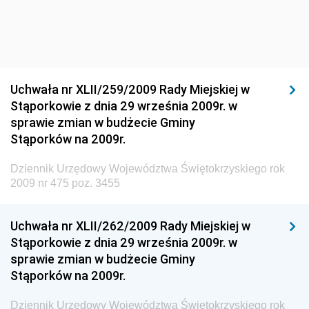
Dziennik Urzędowy Ministra Środowiska
Dziennik Urzędowy Ministra Sportu i Turystyki
Dziennik Urzędowy Ministra Rozwoju Regionalnego
Dziennik Urzędowy Ministra Budownictwa i Przemysłu
Uchwała nr XLII/259/2009 Rady Miejskiej w
Materiałów Budowlanych
Stąporkowie z dnia 29 września 2009r. w
sprawie zmian w budżecie Gminy
Dziennik Urzędowy Ministra Infrastruktury i Rozwoju
Stąporków na 2009r.
Dziennik Urzędowy Głównego Inspektoratu Ochrony
Środowiska
Dziennik Urzędowy Województwa Świętokrzyskiego rok
2009 nr 475 poz. 3455
Dziennik Urzędowy Generalnej Dyrekcji Ochrony
Środowiska
Uchwała nr XLII/262/2009 Rady Miejskiej w
Dziennik Urzędowy Ministerstwa Administracji,
Stąporkowie z dnia 29 września 2009r. w
Gospodarki Terenowej i Ochrony Środowiska
sprawie zmian w budżecie Gminy
Dziennik Urzędowy Ministerstwa Administracji i
Stąporków na 2009r.
Gospodarki Przestrzennej
Dziennik Urzędowy Województwa Świętokrzyskiego rok