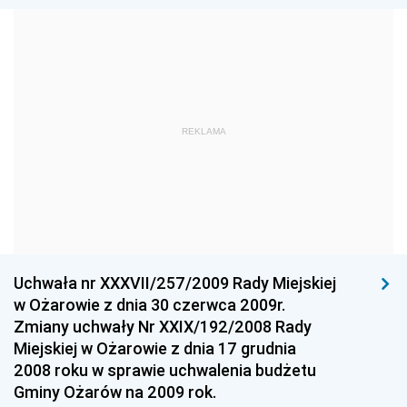
Dziennik Urzędowy Ministra Edukacji Narodowej
Dziennik Urzędowy Ministra Gospodarki Morskiej
Dziennik Urzędowy Ministra Obrony Narodowej
Dziennik Urzędowy Komendy Głównej Państwowej
REKLAMA
Straży Pożarnej
Dziennik Urzędowy Głównego Urzędu Statystycznego
Dziennik Urzędowy Ministra Kultury i Dziedzictwa
Narodowego
Dziennik Urzędowy Komendy Głównej Policji
Uchwała nr XXXVII/257/2009 Rady Miejskiej
Dziennik Urzędowy Ministra Gospodarki
w Ożarowie z dnia 30 czerwca 2009r.
Dziennik Urzędowy Urzędu Ochrony Konkurencji i
Zmiany uchwały Nr XXIX/192/2008 Rady
Konsumentów
Miejskiej w Ożarowie z dnia 17 grudnia
Dziennik Urzędowy Ministra Pracy i Polityki
2008 roku w sprawie uchwalenia budżetu
Społecznej
Gminy Ożarów na 2009 rok.