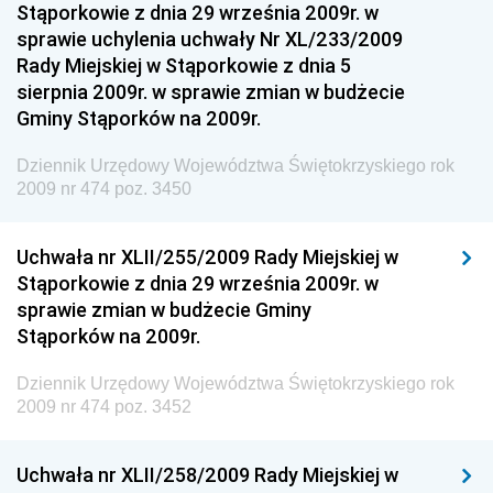
Narodowego i Sportu
Stąporkowie z dnia 29 września 2009r. w
sprawie uchylenia uchwały Nr XL/233/2009
Dziennik Urzędowy Ministra Rodziny i Polityki
Rady Miejskiej w Stąporkowie z dnia 5
Społecznej
sierpnia 2009r. w sprawie zmian w budżecie
Dziennik Urzędowy Komendy Głównej Straży
Gminy Stąporków na 2009r.
Granicznej
Dziennik Urzędowy Województwa Świętokrzyskiego rok
Dziennik Urzędowy Głównego Inspektoratu Transportu
2009 nr 474 poz. 3450
Drogowego
Dziennik Urzędowy Narodowego Banku Polskiego
Uchwała nr XLII/255/2009 Rady Miejskiej w
Dziennik Urzędowy Komendy Głównej Policji
Stąporkowie z dnia 29 września 2009r. w
sprawie zmian w budżecie Gminy
Dziennik Urzędowy Ministra Pracy i Polityki
Stąporków na 2009r.
Społecznej
Dziennik Urzędowy Ministra Transportu, Budownictwa
Dziennik Urzędowy Województwa Świętokrzyskiego rok
i Gospodarki Morskiej
2009 nr 474 poz. 3452
Dziennik Urzędowy Ministra Rozwoju i Technologii
Uchwała nr XLII/258/2009 Rady Miejskiej w
Dziennik Urzędowy Ministra Spraw Zagranicznych