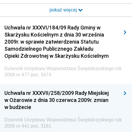
i Poczty
pokaż więcej
Dziennik Urzędowy Ministra Transportu i Budownictwa
Dziennik Urzędowy Urzędu Komunikacji
Uchwała nr XXXVI/184/09 Rady Gminy w
Elektronicznej
Skarżysku Kościelnym z dnia 30 września
Dziennik Urzędowy Ministra Spraw Wewnętrznych i
2009r. w sprawie zatwierdzenia Statutu
Administracji
Samodzielnego Publicznego Zakładu
Dziennik Urzędowy Ministra Transportu
Opieki Zdrowotnej w Skarżysku Kościelnym
Dziennik Urzędowy Ministra Budownictwa
Dziennik Urzędowy Województwa Świętokrzyskiego rok
Dziennik Urzędowy Ministra Nauki i Szkolnictwa
2009 nr 477 poz. 3474
Wyższego
Dziennik Urzędowy Głównego Urzędu Miar
Uchwała nr XXXVII/258/2009 Rady Miejskiej
w Ożarowie z dnia 30 czerwca 2009r. zmian
Dziennik Urzędowy Ministra Rolnictwa i Rozwoju Wsi
w budżecie
Dziennik Urzędowy Ministra Edukacji Narodowej i
Sportu
Dziennik Urzędowy Województwa Świętokrzyskiego rok
2006 nr 441 poz. 3161
Dziennik Urzędowy Ministra Edukacji i Nauki