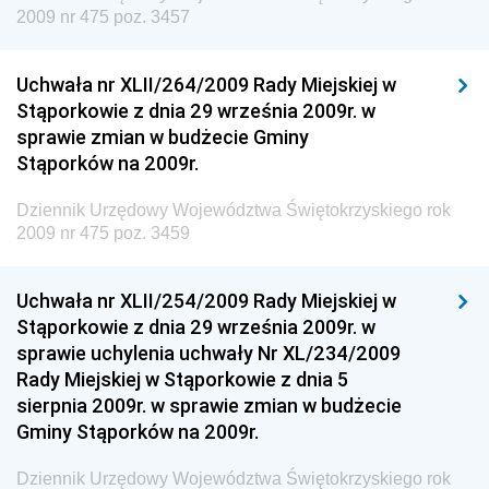
Dziennik Urzędowy Unii Europejskiej, L
2009 nr 475 poz. 3457
Dziennik Urzędowy Ministerstwa Komunikacji
Dziennik Urzędowy Ministerstwa Przemysłu
Uchwała nr XLII/264/2009 Rady Miejskiej w
Chemicznego i Lekkiego
Stąporkowie z dnia 29 września 2009r. w
sprawie zmian w budżecie Gminy
Dziennik Urzędowy Ministerstwa Rolnictwa i
Stąporków na 2009r.
Gospodarki Żywnościowej
Dziennik Urzędowy Ministra Rodziny, Pracy i Polityki
Dziennik Urzędowy Województwa Świętokrzyskiego rok
Społecznej
2009 nr 475 poz. 3459
Dziennik Urzędowy Ministra Cyfryzacji
Uchwała nr XLII/254/2009 Rady Miejskiej w
Dziennik Urzędowy Ministra Rozwoju
Stąporkowie z dnia 29 września 2009r. w
Dziennik Urzędowy Ministra Infrastruktury i
sprawie uchylenia uchwały Nr XL/234/2009
Budownictwa
Rady Miejskiej w Stąporkowie z dnia 5
sierpnia 2009r. w sprawie zmian w budżecie
Dziennik Urzędowy Ministra Gospodarki Morskiej i
Gminy Stąporków na 2009r.
Żeglugi Śródlądowej
Dziennik Urzędowy Ministra Energii
Dziennik Urzędowy Województwa Świętokrzyskiego rok