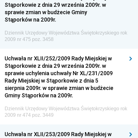
Dziennik Urzędowy Ministra Sportu
Stąporkowie z dnia 29 września 2009r. w
Dziennik Urzędowy Ministra Funduszy i Polityki
sprawie zmian w budżecie Gminy
Regionalnej
Stąporków na 2009r.
Dziennik Urzędowy Ministra Aktywów Państwowych
Dziennik Urzędowy Województwa Świętokrzyskiego rok
Dziennik Urzędowy Ministra Zdrowia
2009 nr 475 poz. 3458
Dziennik Urzędowy Ministra Środowiska i Głównego
Inspektora Ochrony Środowiska
Uchwała nr XLII/252/2009 Rady Miejskiej w
Stąporkowie z dnia 29 września 2009r. w
Dziennik Urzędowy Ministra Klimatu i Środowiska
sprawie uchylenia uchwały Nr XL/231/2009
Dziennik Urzędowy Ministerstwa Kultury, Dziedzictwa
Rady Miejskiej w Stąporkowie z dnia 5
Narodowego i Sportu
sierpnia 2009r. w sprawie zmian w budżecie
Gminy Stąporków na 2009r.
Dziennik Urzędowy Ministra Finansów, Funduszy i
Polityki Regionalnej
Dziennik Urzędowy Województwa Świętokrzyskiego rok
Dziennik Urzędowy Ministra Rozwoju, Pracy i
2009 nr 474 poz. 3449
Technologii
Dziennik Urzędowy Ministra Kultury, Dziedzictwa
Uchwała nr XLII/253/2009 Rady Miejskiej w