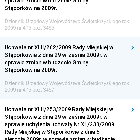
sprawie zmian w budżecie Gminy
Stąporków na 2009r.
Dziennik Urzędowy Ministra Finansów, Funduszy i
Polityki Regionalnej
Dziennik Urzędowy Województwa Świętokrzyskiego rok
Dziennik Urzędowy Ministra Rozwoju, Pracy i
2009 nr 475 poz. 3455
Technologii
Dziennik Urzędowy Ministra Kultury, Dziedzictwa
Uchwała nr XLII/262/2009 Rady Miejskiej w
Narodowego i Sportu
Stąporkowie z dnia 29 września 2009r. w
sprawie zmian w budżecie Gminy
Dziennik Urzędowy Ministra Rodziny i Polityki
Stąporków na 2009r.
Społecznej
Dziennik Urzędowy Komendy Głównej Straży
Dziennik Urzędowy Województwa Świętokrzyskiego rok
Granicznej
2009 nr 475 poz. 3457
Dziennik Urzędowy Głównego Inspektoratu Transportu
Drogowego
Uchwała nr XLII/253/2009 Rady Miejskiej w
Stąporkowie z dnia 29 września 2009r. w
Dziennik Urzędowy Narodowego Banku Polskiego
sprawie uchylenia uchwały Nr XL/233/2009
Dziennik Urzędowy Komendy Głównej Policji
Rady Miejskiej w Stąporkowie z dnia 5
sierpnia 2009r. w sprawie zmian w budżecie
Dziennik Urzędowy Ministra Pracy i Polityki