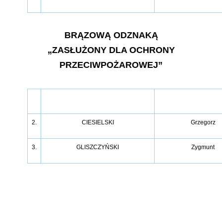
BRĄZOWĄ ODZNAKĄ
„ZASŁUŻONY DLA OCHRONY
PRZECIWPOŻAROWEJ”
2.
CIESIELSKI
Grzegorz
3.
GLISZCZYŃSKI
Zygmunt