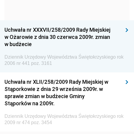
Dziennik Urzędowy Ministra Gospodarki
Dziennik Urzędowy Urzędu Ochrony Konkurencji i
Konsumentów
Uchwała nr XXXVII/258/2009 Rady Miejskiej
Dziennik Urzędowy Ministra Pracy i Polityki
w Ożarowie z dnia 30 czerwca 2009r. zmian
Społecznej
w budżecie
Dziennik Urzędowy Ministra Spraw Zagranicznych
Dziennik Urzędowy Województwa Świętokrzyskiego rok
Dziennik Urzędowy Urzędu Lotnictwa Cywilnego
2006 nr 441 poz. 3161
Dziennik Urzędowy Komisji Nadzoru Finansowego
Uchwała nr XLII/258/2009 Rady Miejskiej w
Dziennik Urzędowy Ministerstwa Hutnictwa i
Stąporkowie z dnia 29 września 2009r. w
Przemysłu Maszynowego
sprawie zmian w budżecie Gminy
Dziennik Urzędowy Ministerstwa Zdrowia i Opieki
Stąporków na 2009r.
Społecznej
Dziennik Urzędowy Województwa Świętokrzyskiego rok
Dziennik Urzędowy Ministerstwa Rolnictwa, Leśnictwa
2009 nr 474 poz. 3454
i Gospodarki Żywnościowej