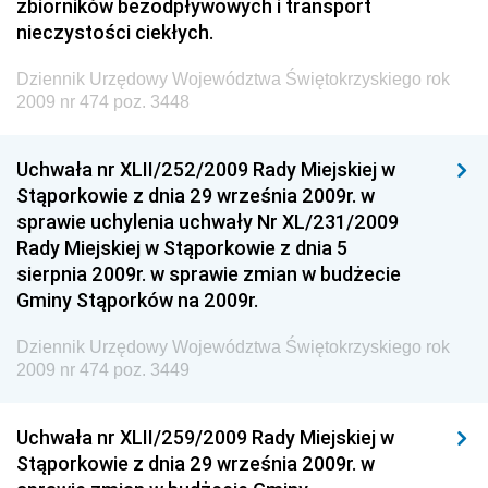
zbiorników bezodpływowych i transport
Dziennik Urzędowy Naczelnego Dyrektora Archiwów
nieczystości ciekłych.
Państwowych
Dziennik Urzędowy Województwa Świętokrzyskiego rok
Dziennik Urzędowy Ministra Finansów, Inwestycji i
2009 nr 474 poz. 3448
Rozwoju
Dziennik Urzędowy Ministra Klimatu
Uchwała nr XLII/252/2009 Rady Miejskiej w
Dziennik Urzędowy Ministra Sportu
Stąporkowie z dnia 29 września 2009r. w
Dziennik Urzędowy Ministra Funduszy i Polityki
sprawie uchylenia uchwały Nr XL/231/2009
Regionalnej
Rady Miejskiej w Stąporkowie z dnia 5
sierpnia 2009r. w sprawie zmian w budżecie
Dziennik Urzędowy Ministra Aktywów Państwowych
Gminy Stąporków na 2009r.
Dziennik Urzędowy Ministra Zdrowia
Dziennik Urzędowy Województwa Świętokrzyskiego rok
Dziennik Urzędowy Ministra Środowiska i Głównego
2009 nr 474 poz. 3449
Inspektora Ochrony Środowiska
Dziennik Urzędowy Ministra Klimatu i Środowiska
Uchwała nr XLII/259/2009 Rady Miejskiej w
Dziennik Urzędowy Ministerstwa Kultury, Dziedzictwa
Stąporkowie z dnia 29 września 2009r. w
Narodowego i Sportu