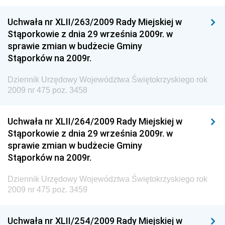
Środowiska
Uchwała nr XLII/263/2009 Rady Miejskiej w
Dziennik Urzędowy Ministerstwa Administracji,
Stąporkowie z dnia 29 września 2009r. w
Gospodarki Terenowej i Ochrony Środowiska
sprawie zmian w budżecie Gminy
Dziennik Urzędowy Ministerstwa Administracji i
Stąporków na 2009r.
Gospodarki Przestrzennej
Dziennik Urzędowy Województwa Świętokrzyskiego rok
Dziennik Urzędowy Unii Europejskiej, L
2009 nr 475 poz. 3458
Dziennik Urzędowy Ministerstwa Komunikacji
Dziennik Urzędowy Ministerstwa Przemysłu
Uchwała nr XLII/264/2009 Rady Miejskiej w
Chemicznego i Lekkiego
Stąporkowie z dnia 29 września 2009r. w
sprawie zmian w budżecie Gminy
Dziennik Urzędowy Ministerstwa Rolnictwa i
Stąporków na 2009r.
Gospodarki Żywnościowej
Dziennik Urzędowy Ministra Rodziny, Pracy i Polityki
Dziennik Urzędowy Województwa Świętokrzyskiego rok
Społecznej
2009 nr 475 poz. 3459
Dziennik Urzędowy Ministra Cyfryzacji
Uchwała nr XLII/254/2009 Rady Miejskiej w
Dziennik Urzędowy Ministra Rozwoju