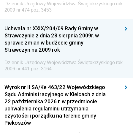
Dziennik Urzędowy Województwa Świętokrzyskiego rok
Dziennik Urzędowy Ministra Edukacji
2009 nr 474 poz. 3453
Dziennik Urzędowy Ministra Nauki
Uchwała nr XXIX/204/09 Rady Gminy w
Dziennik Urzędowy Ministra Przemysłu
Strawczynie z dnia 28 sierpnia 2009r. w
Dziennik Urzędowy Ministra Finansów i Gospodarki
sprawie zmian w budżecie gminy
Strawczyn na 2009 rok
Dziennik Urzędowy Ministra do Spraw Unii
Europejskiej
Dziennik Urzędowy Województwa Świętokrzyskiego rok
Dziennik Urzędowy Agencji Wywiadu
2006 nr 441 poz. 3164
Wyrok nr II SA/Ke 463/22 Wojewódzkiego
Sądu Administracyjnego w Kielcach z dnia
22 października 2026 r. w przedmiocie
uchwalenia regulaminu utrzymania
czystości i porządku na terenie gminy
Piekoszów