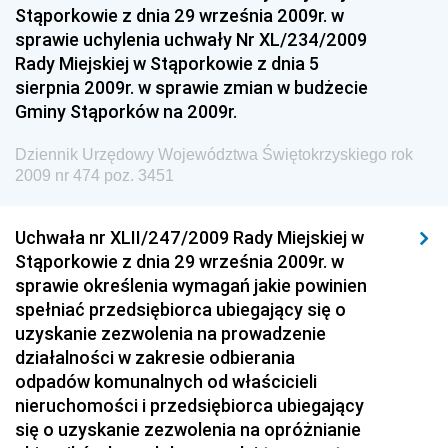
Stąporkowie z dnia 29 września 2009r. w
Dziennik Urzędowy Ministra Infrastruktury i
sprawie uchylenia uchwały Nr XL/234/2009
Budownictwa
Rady Miejskiej w Stąporkowie z dnia 5
sierpnia 2009r. w sprawie zmian w budżecie
Dziennik Urzędowy Ministra Gospodarki Morskiej i
Gminy Stąporków na 2009r.
Żeglugi Śródlądowej
Dziennik Urzędowy Ministra Energii
Dziennik Urzędowy Województwa Świętokrzyskiego rok
2009 nr 474 poz. 3451
Dziennik Urzędowy Ministra Finansów
Dziennik Urzędowy Ministra Sprawiedliwości
Uchwała nr XLII/247/2009 Rady Miejskiej w
Dziennik Urzędowy Ministra Rozwoju i Finansów
Stąporkowie z dnia 29 września 2009r. w
Dziennik Urzędowy Wyższego Urzędu Górniczego
sprawie określenia wymagań jakie powinien
spełniać przedsiębiorca ubiegający się o
Dziennik Urzędowy Prezesa Urzędu Transportu
uzyskanie zezwolenia na prowadzenie
Kolejowego
działalności w zakresie odbierania
Dziennik Urzędowy Ministra Przedsiębiorczości i
odpadów komunalnych od właścicieli
Technologii
nieruchomości i przedsiębiorca ubiegający
się o uzyskanie zezwolenia na opróżnianie
Dziennik Urzędowy Ministra Inwestycji i Rozwoju