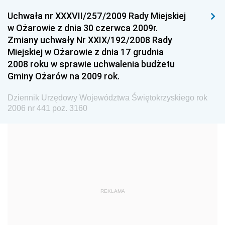
Dziennik Urzędowy Głównego Urzędu Miar
Uchwała nr XXXVII/257/2009 Rady Miejskiej
w Ożarowie z dnia 30 czerwca 2009r.
Dziennik Urzędowy Ministra Rolnictwa i Rozwoju Wsi
Zmiany uchwały Nr XXIX/192/2008 Rady
Dziennik Urzędowy Ministra Edukacji Narodowej i
Miejskiej w Ożarowie z dnia 17 grudnia
Sportu
2008 roku w sprawie uchwalenia budżetu
Gminy Ożarów na 2009 rok.
Dziennik Urzędowy Ministra Edukacji i Nauki
Dziennik Urzędowy Ministra Edukacji Narodowej
Dziennik Urzędowy Województwa Świętokrzyskiego rok
2006 nr 441 poz. 3160
Dziennik Urzędowy Ministra Gospodarki Morskiej
Dziennik Urzędowy Ministra Obrony Narodowej
Dziennik Urzędowy Komendy Głównej Państwowej
Straży Pożarnej
Dziennik Urzędowy Głównego Urzędu Statystycznego
Dziennik Urzędowy Ministra Kultury i Dziedzictwa
REKLAMA
Narodowego
Dziennik Urzędowy Komendy Głównej Policji