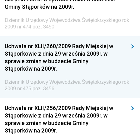
Gminy Stąporków na 2009r.
Społecznej
Dziennik Urzędowy Ministra Transportu, Budownictwa
Dziennik Urzędowy Województwa Świętokrzyskiego rok
i Gospodarki Morskiej
2009 nr 474 poz. 3450
Dziennik Urzędowy Ministra Rozwoju i Technologii
Uchwała nr XLII/260/2009 Rady Miejskiej w
Dziennik Urzędowy Ministra Spraw Zagranicznych
Stąporkowie z dnia 29 września 2009r. w
Dziennik Urzędowy Centralnego Biura
sprawie zmian w budżecie Gminy
Antykorupcyjnego
Stąporków na 2009r.
Dziennik Urzędowy Agencji Bezpieczeństwa
Wewnętrznego
Dziennik Urzędowy Województwa Świętokrzyskiego rok
2009 nr 475 poz. 3456
Dziennik Urzędowy Urzędu Patentowego
Rzeczypospolitej Polskiej
Uchwała nr XLII/256/2009 Rady Miejskiej w
Dziennik Urzędowy Generalnej Dyrekcji Dróg
Stąporkowie z dnia 29 września 2009r. w
Krajowych i Autostrad
sprawie zmian w budżecie Gminy
Dziennik Urzędowy Ministra Środowiska
Stąporków na 2009r.
Dziennik Urzędowy Ministra Administracji i Cyfryzacji