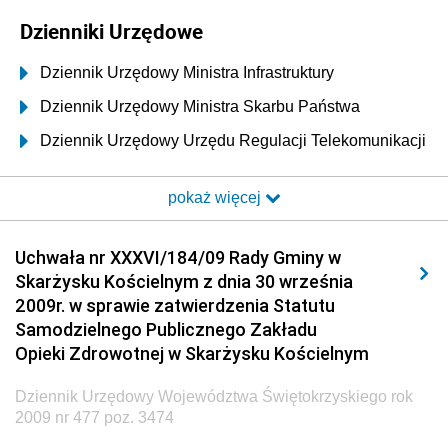
Dzienniki Urzędowe
Dziennik Urzędowy Ministra Infrastruktury
Dziennik Urzędowy Ministra Skarbu Państwa
Dziennik Urzędowy Urzędu Regulacji Telekomunikacji
i Poczty
pokaż więcej
Dziennik Urzędowy Ministra Transportu i Budownictwa
Dziennik Urzędowy Urzędu Komunikacji
Uchwała nr XXXVI/184/09 Rady Gminy w
Elektronicznej
Skarżysku Kościelnym z dnia 30 września
Dziennik Urzędowy Ministra Spraw Wewnętrznych i
2009r. w sprawie zatwierdzenia Statutu
Administracji
Samodzielnego Publicznego Zakładu
Dziennik Urzędowy Ministra Transportu
Opieki Zdrowotnej w Skarżysku Kościelnym
Dziennik Urzędowy Ministra Budownictwa
Dziennik Urzędowy Województwa Świętokrzyskiego rok
Dziennik Urzędowy Ministra Nauki i Szkolnictwa
2009 nr 477 poz. 3474
Wyższego