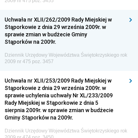
2009 nr 475 poz. 3455
Technologii
Dziennik Urzędowy Ministra Kultury, Dziedzictwa
Uchwała nr XLII/262/2009 Rady Miejskiej w
Narodowego i Sportu
Stąporkowie z dnia 29 września 2009r. w
sprawie zmian w budżecie Gminy
Dziennik Urzędowy Ministra Rodziny i Polityki
Stąporków na 2009r.
Społecznej
Dziennik Urzędowy Komendy Głównej Straży
Dziennik Urzędowy Województwa Świętokrzyskiego rok
Granicznej
2009 nr 475 poz. 3457
Dziennik Urzędowy Głównego Inspektoratu Transportu
Drogowego
Uchwała nr XLII/253/2009 Rady Miejskiej w
Stąporkowie z dnia 29 września 2009r. w
Dziennik Urzędowy Narodowego Banku Polskiego
sprawie uchylenia uchwały Nr XL/233/2009
Dziennik Urzędowy Komendy Głównej Policji
Rady Miejskiej w Stąporkowie z dnia 5
sierpnia 2009r. w sprawie zmian w budżecie
Dziennik Urzędowy Ministra Pracy i Polityki
Gminy Stąporków na 2009r.
Społecznej
Dziennik Urzędowy Ministra Transportu, Budownictwa
Dziennik Urzędowy Województwa Świętokrzyskiego rok
i Gospodarki Morskiej
2009 nr 474 poz. 3450