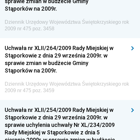
sprawie zmian w budżecie Gminy
Dziennik Urzędowy Ministerstwa Administracji i
Stąporków na 2009r.
Gospodarki Przestrzennej
Dziennik Urzędowy Województwa Świętokrzyskiego rok
Dziennik Urzędowy Unii Europejskiej, L
2009 nr 475 poz. 3458
Dziennik Urzędowy Ministerstwa Komunikacji
Dziennik Urzędowy Ministerstwa Przemysłu
Uchwała nr XLII/264/2009 Rady Miejskiej w
Chemicznego i Lekkiego
Stąporkowie z dnia 29 września 2009r. w
sprawie zmian w budżecie Gminy
Dziennik Urzędowy Ministerstwa Rolnictwa i
Stąporków na 2009r.
Gospodarki Żywnościowej
Dziennik Urzędowy Ministra Rodziny, Pracy i Polityki
Dziennik Urzędowy Województwa Świętokrzyskiego rok
Społecznej
2009 nr 475 poz. 3459
Dziennik Urzędowy Ministra Cyfryzacji
Uchwała nr XLII/254/2009 Rady Miejskiej w
Dziennik Urzędowy Ministra Rozwoju
Stąporkowie z dnia 29 września 2009r. w
Dziennik Urzędowy Ministra Infrastruktury i
sprawie uchylenia uchwały Nr XL/234/2009
Budownictwa
Rady Miejskiej w Stąporkowie z dnia 5
sierpnia 2009r. w sprawie zmian w budżecie
Dziennik Urzędowy Ministra Gospodarki Morskiej i