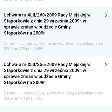
Dziennik Urzędowy Ministra Rozwoju i Technologii
Uchwała nr XLII/260/2009 Rady Miejskiej w
Dziennik Urzędowy Ministra Spraw Zagranicznych
Stąporkowie z dnia 29 września 2009r. w
Dziennik Urzędowy Centralnego Biura
sprawie zmian w budżecie Gminy
Antykorupcyjnego
Stąporków na 2009r.
Dziennik Urzędowy Agencji Bezpieczeństwa
Wewnętrznego
Dziennik Urzędowy Województwa Świętokrzyskiego rok
2009 nr 475 poz. 3456
Dziennik Urzędowy Urzędu Patentowego
Rzeczypospolitej Polskiej
Uchwała nr XLII/256/2009 Rady Miejskiej w
Dziennik Urzędowy Generalnej Dyrekcji Dróg
Stąporkowie z dnia 29 września 2009r. w
Krajowych i Autostrad
sprawie zmian w budżecie Gminy
Dziennik Urzędowy Ministra Środowiska
Stąporków na 2009r.
Dziennik Urzędowy Ministra Administracji i Cyfryzacji
Dziennik Urzędowy Województwa Świętokrzyskiego rok
Dziennik Urzędowy Ministra Edukacji
2009 nr 474 poz. 3453
Dziennik Urzędowy Ministra Nauki