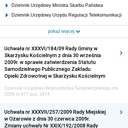
Dziennik Urzędowy Ministra Skarbu Państwa
Dziennik Urzędowy Urzędu Regulacji Telekomunikacji
i Poczty
pokaż więcej
Dziennik Urzędowy Ministra Transportu i Budownictwa
Dziennik Urzędowy Urzędu Komunikacji
Uchwała nr XXXVI/184/09 Rady Gminy w
Elektronicznej
Skarżysku Kościelnym z dnia 30 września
Dziennik Urzędowy Ministra Spraw Wewnętrznych i
2009r. w sprawie zatwierdzenia Statutu
Administracji
Samodzielnego Publicznego Zakładu
Dziennik Urzędowy Ministra Transportu
Opieki Zdrowotnej w Skarżysku Kościelnym
Dziennik Urzędowy Ministra Budownictwa
Dziennik Urzędowy Województwa Świętokrzyskiego rok
Dziennik Urzędowy Ministra Nauki i Szkolnictwa
2009 nr 477 poz. 3474
Wyższego
Dziennik Urzędowy Głównego Urzędu Miar
Uchwała nr XXXVII/257/2009 Rady Miejskiej
w Ożarowie z dnia 30 czerwca 2009r.
Dziennik Urzędowy Ministra Rolnictwa i Rozwoju Wsi
Zmiany uchwały Nr XXIX/192/2008 Rady