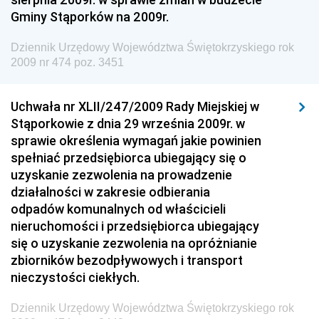
Gminy Stąporków na 2009r.
Żeglugi Śródlądowej
Dziennik Urzędowy Ministra Energii
Dziennik Urzędowy Województwa Świętokrzyskiego rok
2009 nr 474 poz. 3451
Dziennik Urzędowy Ministra Finansów
Dziennik Urzędowy Ministra Sprawiedliwości
Uchwała nr XLII/247/2009 Rady Miejskiej w
Dziennik Urzędowy Ministra Rozwoju i Finansów
Stąporkowie z dnia 29 września 2009r. w
Dziennik Urzędowy Wyższego Urzędu Górniczego
sprawie określenia wymagań jakie powinien
spełniać przedsiębiorca ubiegający się o
Dziennik Urzędowy Prezesa Urzędu Transportu
uzyskanie zezwolenia na prowadzenie
Kolejowego
działalności w zakresie odbierania
Dziennik Urzędowy Ministra Przedsiębiorczości i
odpadów komunalnych od właścicieli
Technologii
nieruchomości i przedsiębiorca ubiegający
się o uzyskanie zezwolenia na opróżnianie
Dziennik Urzędowy Ministra Inwestycji i Rozwoju
zbiorników bezodpływowych i transport
Dziennik Urzędowy Naczelnego Dyrektora Archiwów
nieczystości ciekłych.
Państwowych
Dziennik Urzędowy Województwa Świętokrzyskiego rok
Dziennik Urzędowy Ministra Finansów, Inwestycji i