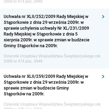
2009 nr 474 poz. 3448
Rozwoju
Dziennik Urzędowy Ministra Klimatu
Uchwała nr XLII/252/2009 Rady Miejskiej w
Dziennik Urzędowy Ministra Sportu
Stąporkowie z dnia 29 września 2009r. w
Dziennik Urzędowy Ministra Funduszy i Polityki
sprawie uchylenia uchwały Nr XL/231/2009
Regionalnej
Rady Miejskiej w Stąporkowie z dnia 5
sierpnia 2009r. w sprawie zmian w budżecie
Dziennik Urzędowy Ministra Aktywów Państwowych
Gminy Stąporków na 2009r.
Dziennik Urzędowy Ministra Zdrowia
Dziennik Urzędowy Województwa Świętokrzyskiego rok
Dziennik Urzędowy Ministra Środowiska i Głównego
2009 nr 474 poz. 3449
Inspektora Ochrony Środowiska
Dziennik Urzędowy Ministra Klimatu i Środowiska
Uchwała nr XLII/259/2009 Rady Miejskiej w
Dziennik Urzędowy Ministerstwa Kultury, Dziedzictwa
Stąporkowie z dnia 29 września 2009r. w
Narodowego i Sportu
sprawie zmian w budżecie Gminy
Stąporków na 2009r.
Dziennik Urzędowy Ministra Finansów, Funduszy i
Polityki Regionalnej
Dziennik Urzędowy Województwa Świętokrzyskiego rok
Dziennik Urzędowy Ministra Rozwoju, Pracy i