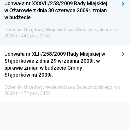
Uchwała nr XXXVII/258/2009 Rady Miejskiej
Dziennik Urzędowy Ministra Pracy i Polityki
w Ożarowie z dnia 30 czerwca 2009r. zmian
Społecznej
w budżecie
Dziennik Urzędowy Ministra Spraw Zagranicznych
Dziennik Urzędowy Województwa Świętokrzyskiego rok
Dziennik Urzędowy Urzędu Lotnictwa Cywilnego
2006 nr 441 poz. 3161
Dziennik Urzędowy Komisji Nadzoru Finansowego
Uchwała nr XLII/258/2009 Rady Miejskiej w
Dziennik Urzędowy Ministerstwa Hutnictwa i
Stąporkowie z dnia 29 września 2009r. w
Przemysłu Maszynowego
sprawie zmian w budżecie Gminy
Dziennik Urzędowy Ministerstwa Zdrowia i Opieki
Stąporków na 2009r.
Społecznej
Dziennik Urzędowy Województwa Świętokrzyskiego rok
Dziennik Urzędowy Ministerstwa Rolnictwa, Leśnictwa
2009 nr 474 poz. 3454
i Gospodarki Żywnościowej
Dziennik Urzędowy Ministra Spraw Wewnętrznych
Dziennik Urzędowy Ministra Transportu, Budownictwa
i Gospodarki Morskiej