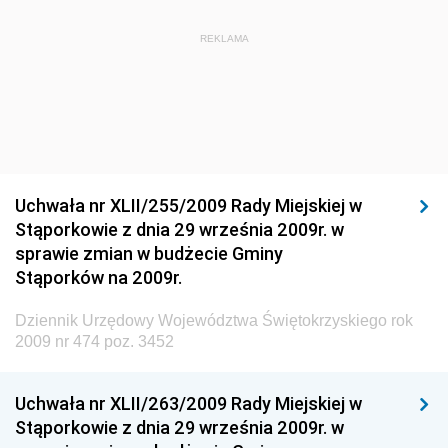
Dziennik Urzędowy Ministra Administracji i Cyfryzacji
Dziennik Urzędowy Głównego Inspektora Ochrony
REKLAMA
Środowiska
Dziennik Urzędowy Ministra Środowiska
Dziennik Urzędowy Ministra Sportu i Turystyki
Dziennik Urzędowy Ministra Rozwoju Regionalnego
Dziennik Urzędowy Ministra Budownictwa i Przemysłu
Uchwała nr XLII/255/2009 Rady Miejskiej w
Materiałów Budowlanych
Stąporkowie z dnia 29 września 2009r. w
sprawie zmian w budżecie Gminy
Dziennik Urzędowy Ministra Infrastruktury i Rozwoju
Stąporków na 2009r.
Dziennik Urzędowy Głównego Inspektoratu Ochrony
Środowiska
Dziennik Urzędowy Województwa Świętokrzyskiego rok
2009 nr 474 poz. 3452
Dziennik Urzędowy Generalnej Dyrekcji Ochrony
Środowiska
Uchwała nr XLII/263/2009 Rady Miejskiej w
Dziennik Urzędowy Ministerstwa Administracji,
Stąporkowie z dnia 29 września 2009r. w
Gospodarki Terenowej i Ochrony Środowiska