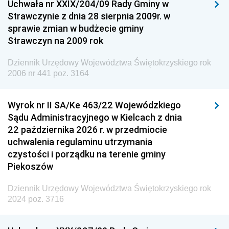
Uchwała nr XXIX/204/09 Rady Gminy w
Dziennik Urzędowy Ministra Przemysłu
Strawczynie z dnia 28 sierpnia 2009r. w
Dziennik Urzędowy Ministra Finansów i Gospodarki
sprawie zmian w budżecie gminy
Strawczyn na 2009 rok
Dziennik Urzędowy Ministra do Spraw Unii
Europejskiej
Dziennik Urzędowy Województwa Świętokrzyskiego rok
Dziennik Urzędowy Agencji Wywiadu
2006 nr 441 poz. 3164
Wyrok nr II SA/Ke 463/22 Wojewódzkiego
Sądu Administracyjnego w Kielcach z dnia
22 października 2026 r. w przedmiocie
uchwalenia regulaminu utrzymania
czystości i porządku na terenie gminy
Piekoszów
Dziennik Urzędowy Województwa Świętokrzyskiego rok
2024 poz. 3716