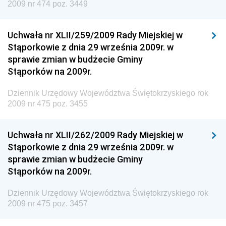
2009 nr 474 poz. 3449
Inspektora Ochrony Środowiska
Dziennik Urzędowy Ministra Klimatu i Środowiska
Uchwała nr XLII/259/2009 Rady Miejskiej w
Dziennik Urzędowy Ministerstwa Kultury, Dziedzictwa
Stąporkowie z dnia 29 września 2009r. w
Narodowego i Sportu
sprawie zmian w budżecie Gminy
Stąporków na 2009r.
Dziennik Urzędowy Ministra Finansów, Funduszy i
Polityki Regionalnej
Dziennik Urzędowy Województwa Świętokrzyskiego rok
Dziennik Urzędowy Ministra Rozwoju, Pracy i
2009 nr 475 poz. 3455
Technologii
Dziennik Urzędowy Ministra Kultury, Dziedzictwa
Uchwała nr XLII/262/2009 Rady Miejskiej w
Narodowego i Sportu
Stąporkowie z dnia 29 września 2009r. w
sprawie zmian w budżecie Gminy
Dziennik Urzędowy Ministra Rodziny i Polityki
Stąporków na 2009r.
Społecznej
Dziennik Urzędowy Komendy Głównej Straży
Dziennik Urzędowy Województwa Świętokrzyskiego rok
Granicznej
2009 nr 475 poz. 3457
Dziennik Urzędowy Głównego Inspektoratu Transportu