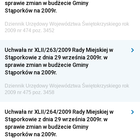
sprawie zmian w budżecie Gminy
Dziennik Urzędowy Ministra Infrastruktury i Rozwoju
Stąporków na 2009r.
Dziennik Urzędowy Głównego Inspektoratu Ochrony
Środowiska
Dziennik Urzędowy Województwa Świętokrzyskiego rok
2009 nr 474 poz. 3452
Dziennik Urzędowy Generalnej Dyrekcji Ochrony
Środowiska
Uchwała nr XLII/263/2009 Rady Miejskiej w
Dziennik Urzędowy Ministerstwa Administracji,
Stąporkowie z dnia 29 września 2009r. w
Gospodarki Terenowej i Ochrony Środowiska
sprawie zmian w budżecie Gminy
Dziennik Urzędowy Ministerstwa Administracji i
Stąporków na 2009r.
Gospodarki Przestrzennej
Dziennik Urzędowy Województwa Świętokrzyskiego rok
Dziennik Urzędowy Unii Europejskiej, L
2009 nr 475 poz. 3458
Dziennik Urzędowy Ministerstwa Komunikacji
Dziennik Urzędowy Ministerstwa Przemysłu
Uchwała nr XLII/264/2009 Rady Miejskiej w
Chemicznego i Lekkiego
Stąporkowie z dnia 29 września 2009r. w
sprawie zmian w budżecie Gminy
Dziennik Urzędowy Ministerstwa Rolnictwa i
Stąporków na 2009r.
Gospodarki Żywnościowej