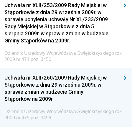
Drogowego
Uchwała nr XLII/253/2009 Rady Miejskiej w
Stąporkowie z dnia 29 września 2009r. w
Dziennik Urzędowy Narodowego Banku Polskiego
sprawie uchylenia uchwały Nr XL/233/2009
Dziennik Urzędowy Komendy Głównej Policji
Rady Miejskiej w Stąporkowie z dnia 5
sierpnia 2009r. w sprawie zmian w budżecie
Dziennik Urzędowy Ministra Pracy i Polityki
Gminy Stąporków na 2009r.
Społecznej
Dziennik Urzędowy Ministra Transportu, Budownictwa
Dziennik Urzędowy Województwa Świętokrzyskiego rok
i Gospodarki Morskiej
2009 nr 474 poz. 3450
Dziennik Urzędowy Ministra Rozwoju i Technologii
Uchwała nr XLII/260/2009 Rady Miejskiej w
Dziennik Urzędowy Ministra Spraw Zagranicznych
Stąporkowie z dnia 29 września 2009r. w
Dziennik Urzędowy Centralnego Biura
sprawie zmian w budżecie Gminy
Antykorupcyjnego
Stąporków na 2009r.
Dziennik Urzędowy Agencji Bezpieczeństwa
Wewnętrznego
Dziennik Urzędowy Województwa Świętokrzyskiego rok
2009 nr 475 poz. 3456
Dziennik Urzędowy Urzędu Patentowego
Rzeczypospolitej Polskiej