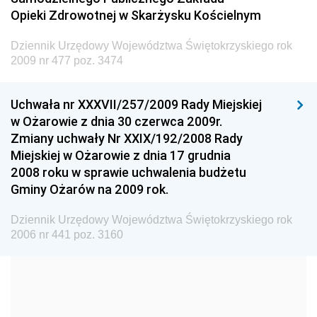
Dziennik Urzędowy Ministra Transportu
Opieki Zdrowotnej w Skarżysku Kościelnym
Dziennik Urzędowy Ministra Budownictwa
Dziennik Urzędowy Województwa Świętokrzyskiego rok
Dziennik Urzędowy Ministra Nauki i Szkolnictwa
2009 nr 477 poz. 3474
Wyższego
Dziennik Urzędowy Głównego Urzędu Miar
Uchwała nr XXXVII/257/2009 Rady Miejskiej
w Ożarowie z dnia 30 czerwca 2009r.
Dziennik Urzędowy Ministra Rolnictwa i Rozwoju Wsi
Zmiany uchwały Nr XXIX/192/2008 Rady
Dziennik Urzędowy Ministra Edukacji Narodowej i
Miejskiej w Ożarowie z dnia 17 grudnia
Sportu
2008 roku w sprawie uchwalenia budżetu
Gminy Ożarów na 2009 rok.
Dziennik Urzędowy Ministra Edukacji i Nauki
Dziennik Urzędowy Ministra Edukacji Narodowej
Dziennik Urzędowy Województwa Świętokrzyskiego rok
2006 nr 441 poz. 3160
Dziennik Urzędowy Ministra Gospodarki Morskiej
Dziennik Urzędowy Ministra Obrony Narodowej
Dziennik Urzędowy Komendy Głównej Państwowej
Straży Pożarnej