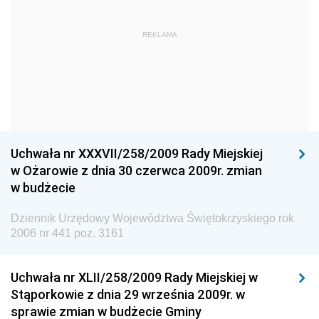
Dziennik Urzędowy Głównego Urzędu Statystycznego
Dziennik Urzędowy Ministra Kultury i Dziedzictwa
REKLAMA
Narodowego
Dziennik Urzędowy Komendy Głównej Policji
Dziennik Urzędowy Ministra Gospodarki
Dziennik Urzędowy Urzędu Ochrony Konkurencji i
Konsumentów
Uchwała nr XXXVII/258/2009 Rady Miejskiej
Dziennik Urzędowy Ministra Pracy i Polityki
w Ożarowie z dnia 30 czerwca 2009r. zmian
Społecznej
w budżecie
Dziennik Urzędowy Ministra Spraw Zagranicznych
Dziennik Urzędowy Województwa Świętokrzyskiego rok
Dziennik Urzędowy Urzędu Lotnictwa Cywilnego
2006 nr 441 poz. 3161
Dziennik Urzędowy Komisji Nadzoru Finansowego
Uchwała nr XLII/258/2009 Rady Miejskiej w
Dziennik Urzędowy Ministerstwa Hutnictwa i
Stąporkowie z dnia 29 września 2009r. w
Przemysłu Maszynowego
sprawie zmian w budżecie Gminy