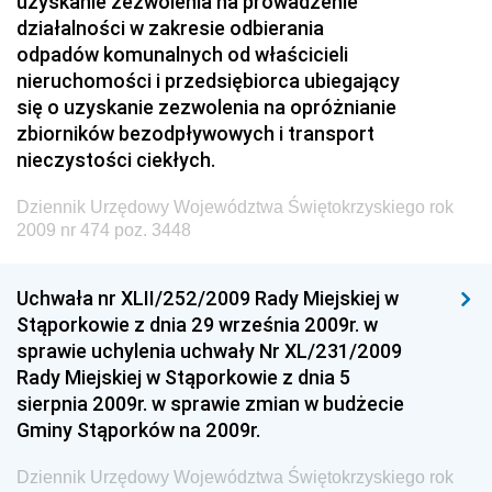
uzyskanie zezwolenia na prowadzenie
Kolejowego
działalności w zakresie odbierania
Dziennik Urzędowy Ministra Przedsiębiorczości i
odpadów komunalnych od właścicieli
Technologii
nieruchomości i przedsiębiorca ubiegający
się o uzyskanie zezwolenia na opróżnianie
Dziennik Urzędowy Ministra Inwestycji i Rozwoju
zbiorników bezodpływowych i transport
Dziennik Urzędowy Naczelnego Dyrektora Archiwów
nieczystości ciekłych.
Państwowych
Dziennik Urzędowy Województwa Świętokrzyskiego rok
Dziennik Urzędowy Ministra Finansów, Inwestycji i
2009 nr 474 poz. 3448
Rozwoju
Dziennik Urzędowy Ministra Klimatu
Uchwała nr XLII/252/2009 Rady Miejskiej w
Dziennik Urzędowy Ministra Sportu
Stąporkowie z dnia 29 września 2009r. w
Dziennik Urzędowy Ministra Funduszy i Polityki
sprawie uchylenia uchwały Nr XL/231/2009
Regionalnej
Rady Miejskiej w Stąporkowie z dnia 5
sierpnia 2009r. w sprawie zmian w budżecie
Dziennik Urzędowy Ministra Aktywów Państwowych
Gminy Stąporków na 2009r.
Dziennik Urzędowy Ministra Zdrowia
Dziennik Urzędowy Województwa Świętokrzyskiego rok
Dziennik Urzędowy Ministra Środowiska i Głównego