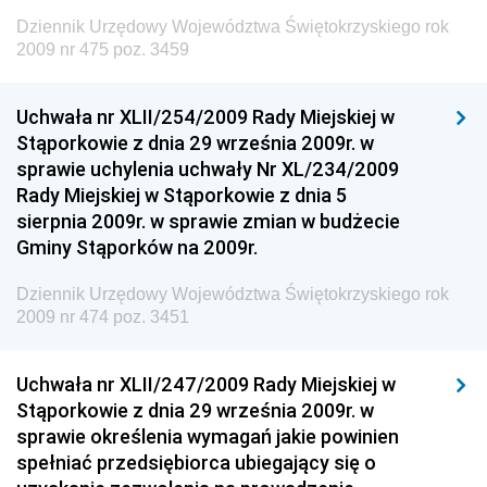
Dziennik Urzędowy Ministra Rodziny, Pracy i Polityki
Dziennik Urzędowy Województwa Świętokrzyskiego rok
Społecznej
2009 nr 475 poz. 3459
Dziennik Urzędowy Ministra Cyfryzacji
Uchwała nr XLII/254/2009 Rady Miejskiej w
Dziennik Urzędowy Ministra Rozwoju
Stąporkowie z dnia 29 września 2009r. w
Dziennik Urzędowy Ministra Infrastruktury i
sprawie uchylenia uchwały Nr XL/234/2009
Budownictwa
Rady Miejskiej w Stąporkowie z dnia 5
sierpnia 2009r. w sprawie zmian w budżecie
Dziennik Urzędowy Ministra Gospodarki Morskiej i
Gminy Stąporków na 2009r.
Żeglugi Śródlądowej
Dziennik Urzędowy Ministra Energii
Dziennik Urzędowy Województwa Świętokrzyskiego rok
2009 nr 474 poz. 3451
Dziennik Urzędowy Ministra Finansów
Dziennik Urzędowy Ministra Sprawiedliwości
Uchwała nr XLII/247/2009 Rady Miejskiej w
Dziennik Urzędowy Ministra Rozwoju i Finansów
Stąporkowie z dnia 29 września 2009r. w
Dziennik Urzędowy Wyższego Urzędu Górniczego
sprawie określenia wymagań jakie powinien
spełniać przedsiębiorca ubiegający się o
Dziennik Urzędowy Prezesa Urzędu Transportu