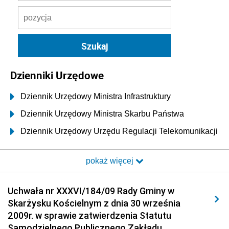
Dzienniki Urzędowe
Dziennik Urzędowy Ministra Infrastruktury
Dziennik Urzędowy Ministra Skarbu Państwa
Dziennik Urzędowy Urzędu Regulacji Telekomunikacji
i Poczty
pokaż więcej
Dziennik Urzędowy Ministra Transportu i Budownictwa
Dziennik Urzędowy Urzędu Komunikacji
Uchwała nr XXXVI/184/09 Rady Gminy w
Elektronicznej
Skarżysku Kościelnym z dnia 30 września
Dziennik Urzędowy Ministra Spraw Wewnętrznych i
2009r. w sprawie zatwierdzenia Statutu
Administracji
Samodzielnego Publicznego Zakładu