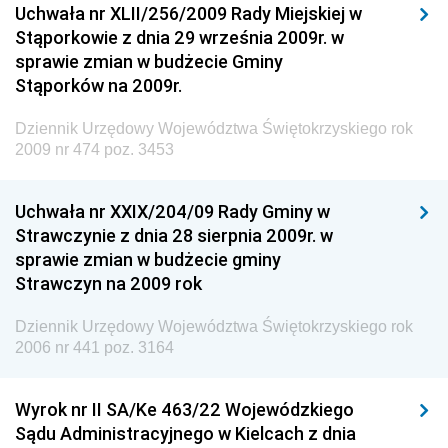
Uchwała nr XLII/256/2009 Rady Miejskiej w
Dziennik Urzędowy Generalnej Dyrekcji Dróg
Stąporkowie z dnia 29 września 2009r. w
Krajowych i Autostrad
sprawie zmian w budżecie Gminy
Dziennik Urzędowy Ministra Środowiska
Stąporków na 2009r.
Dziennik Urzędowy Ministra Administracji i Cyfryzacji
Dziennik Urzędowy Województwa Świętokrzyskiego rok
Dziennik Urzędowy Ministra Edukacji
2009 nr 474 poz. 3453
Dziennik Urzędowy Ministra Nauki
Uchwała nr XXIX/204/09 Rady Gminy w
Dziennik Urzędowy Ministra Przemysłu
Strawczynie z dnia 28 sierpnia 2009r. w
Dziennik Urzędowy Ministra Finansów i Gospodarki
sprawie zmian w budżecie gminy
Strawczyn na 2009 rok
Dziennik Urzędowy Ministra do Spraw Unii
Europejskiej
Dziennik Urzędowy Województwa Świętokrzyskiego rok
Dziennik Urzędowy Agencji Wywiadu
2006 nr 441 poz. 3164
Wyrok nr II SA/Ke 463/22 Wojewódzkiego
Sądu Administracyjnego w Kielcach z dnia