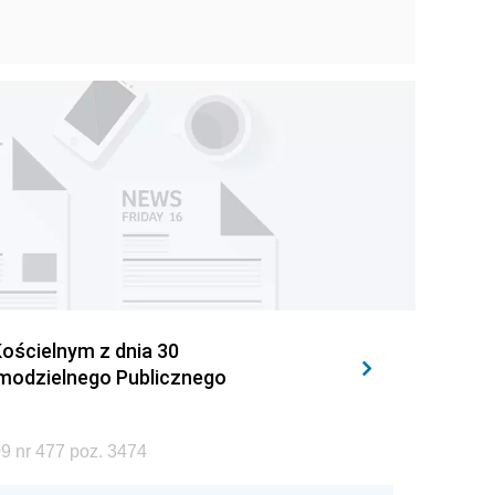
ościelnym z dnia 30
amodzielnego Publicznego
9 nr 477 poz. 3474