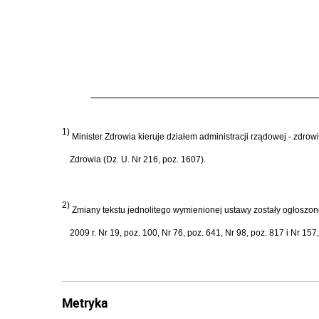
1)
Minister Zdrowia kieruje działem administracji rządowej - zdrow
Zdrowia (Dz. U. Nr 216, poz. 1607).
2)
Zmiany tekstu jednolitego wymienionej ustawy zostały ogłoszone w
2009 r. Nr 19, poz. 100, Nr 76, poz. 641, Nr 98, poz. 817 i Nr 157
Metryka