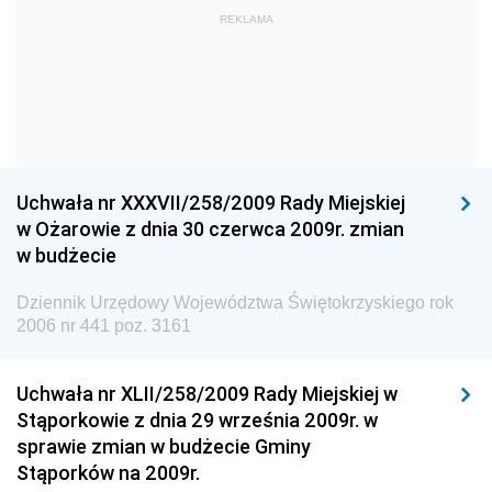
Dziennik Urzędowy Ministra Kultury i Dziedzictwa
REKLAMA
Narodowego
Dziennik Urzędowy Komendy Głównej Policji
Dziennik Urzędowy Ministra Gospodarki
Dziennik Urzędowy Urzędu Ochrony Konkurencji i
Konsumentów
Uchwała nr XXXVII/258/2009 Rady Miejskiej
Dziennik Urzędowy Ministra Pracy i Polityki
w Ożarowie z dnia 30 czerwca 2009r. zmian
Społecznej
w budżecie
Dziennik Urzędowy Ministra Spraw Zagranicznych
Dziennik Urzędowy Województwa Świętokrzyskiego rok
Dziennik Urzędowy Urzędu Lotnictwa Cywilnego
2006 nr 441 poz. 3161
Dziennik Urzędowy Komisji Nadzoru Finansowego
Uchwała nr XLII/258/2009 Rady Miejskiej w
Dziennik Urzędowy Ministerstwa Hutnictwa i
Stąporkowie z dnia 29 września 2009r. w
Przemysłu Maszynowego
sprawie zmian w budżecie Gminy
Dziennik Urzędowy Ministerstwa Zdrowia i Opieki
Stąporków na 2009r.
Społecznej