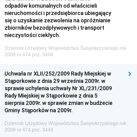
Dziennik Urzędowy Ministra Przedsiębiorczości i
odpadów komunalnych od właścicieli
Technologii
nieruchomości i przedsiębiorca ubiegający
się o uzyskanie zezwolenia na opróżnianie
Dziennik Urzędowy Ministra Inwestycji i Rozwoju
zbiorników bezodpływowych i transport
Dziennik Urzędowy Naczelnego Dyrektora Archiwów
nieczystości ciekłych.
Państwowych
Dziennik Urzędowy Województwa Świętokrzyskiego rok
Dziennik Urzędowy Ministra Finansów, Inwestycji i
2009 nr 474 poz. 3448
Rozwoju
Dziennik Urzędowy Ministra Klimatu
Uchwała nr XLII/252/2009 Rady Miejskiej w
Dziennik Urzędowy Ministra Sportu
Stąporkowie z dnia 29 września 2009r. w
Dziennik Urzędowy Ministra Funduszy i Polityki
sprawie uchylenia uchwały Nr XL/231/2009
Regionalnej
Rady Miejskiej w Stąporkowie z dnia 5
sierpnia 2009r. w sprawie zmian w budżecie
Dziennik Urzędowy Ministra Aktywów Państwowych
Gminy Stąporków na 2009r.
Dziennik Urzędowy Ministra Zdrowia
Dziennik Urzędowy Województwa Świętokrzyskiego rok
Dziennik Urzędowy Ministra Środowiska i Głównego
2009 nr 474 poz. 3449
Inspektora Ochrony Środowiska