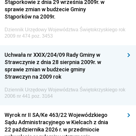
Stąporkowie z dnia 29 września 2009r. w
Krajowych i Autostrad
sprawie zmian w budżecie Gminy
Dziennik Urzędowy Ministra Środowiska
Stąporków na 2009r.
Dziennik Urzędowy Ministra Administracji i Cyfryzacji
Dziennik Urzędowy Województwa Świętokrzyskiego rok
Dziennik Urzędowy Ministra Edukacji
2009 nr 474 poz. 3453
Dziennik Urzędowy Ministra Nauki
Uchwała nr XXIX/204/09 Rady Gminy w
Dziennik Urzędowy Ministra Przemysłu
Strawczynie z dnia 28 sierpnia 2009r. w
Dziennik Urzędowy Ministra Finansów i Gospodarki
sprawie zmian w budżecie gminy
Strawczyn na 2009 rok
Dziennik Urzędowy Ministra do Spraw Unii
Europejskiej
Dziennik Urzędowy Województwa Świętokrzyskiego rok
Dziennik Urzędowy Agencji Wywiadu
2006 nr 441 poz. 3164
Wyrok nr II SA/Ke 463/22 Wojewódzkiego
Sądu Administracyjnego w Kielcach z dnia
22 października 2026 r. w przedmiocie