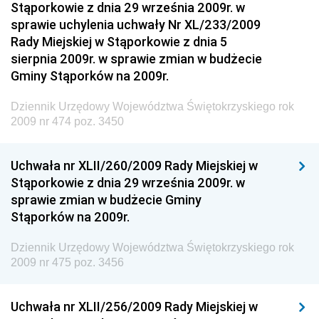
Stąporkowie z dnia 29 września 2009r. w
Dziennik Urzędowy Narodowego Banku Polskiego
sprawie uchylenia uchwały Nr XL/233/2009
Dziennik Urzędowy Komendy Głównej Policji
Rady Miejskiej w Stąporkowie z dnia 5
sierpnia 2009r. w sprawie zmian w budżecie
Dziennik Urzędowy Ministra Pracy i Polityki
Gminy Stąporków na 2009r.
Społecznej
Dziennik Urzędowy Ministra Transportu, Budownictwa
Dziennik Urzędowy Województwa Świętokrzyskiego rok
i Gospodarki Morskiej
2009 nr 474 poz. 3450
Dziennik Urzędowy Ministra Rozwoju i Technologii
Uchwała nr XLII/260/2009 Rady Miejskiej w
Dziennik Urzędowy Ministra Spraw Zagranicznych
Stąporkowie z dnia 29 września 2009r. w
Dziennik Urzędowy Centralnego Biura
sprawie zmian w budżecie Gminy
Antykorupcyjnego
Stąporków na 2009r.
Dziennik Urzędowy Agencji Bezpieczeństwa
Wewnętrznego
Dziennik Urzędowy Województwa Świętokrzyskiego rok
2009 nr 475 poz. 3456
Dziennik Urzędowy Urzędu Patentowego
Rzeczypospolitej Polskiej
Uchwała nr XLII/256/2009 Rady Miejskiej w
Dziennik Urzędowy Generalnej Dyrekcji Dróg