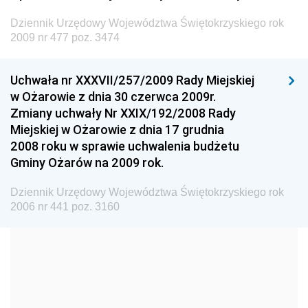
Dziennik Urzędowy Ministra Budownictwa
Dziennik Urzędowy Województwa Świętokrzyskiego rok
Dziennik Urzędowy Ministra Nauki i Szkolnictwa
2009 nr 477 poz. 3474
Wyższego
Dziennik Urzędowy Głównego Urzędu Miar
Uchwała nr XXXVII/257/2009 Rady Miejskiej
w Ożarowie z dnia 30 czerwca 2009r.
Dziennik Urzędowy Ministra Rolnictwa i Rozwoju Wsi
Zmiany uchwały Nr XXIX/192/2008 Rady
Dziennik Urzędowy Ministra Edukacji Narodowej i
Miejskiej w Ożarowie z dnia 17 grudnia
Sportu
2008 roku w sprawie uchwalenia budżetu
Gminy Ożarów na 2009 rok.
Dziennik Urzędowy Ministra Edukacji i Nauki
Dziennik Urzędowy Ministra Edukacji Narodowej
Dziennik Urzędowy Województwa Świętokrzyskiego rok
2006 nr 441 poz. 3160
Dziennik Urzędowy Ministra Gospodarki Morskiej
Dziennik Urzędowy Ministra Obrony Narodowej
Dziennik Urzędowy Komendy Głównej Państwowej
Straży Pożarnej
Dziennik Urzędowy Głównego Urzędu Statystycznego