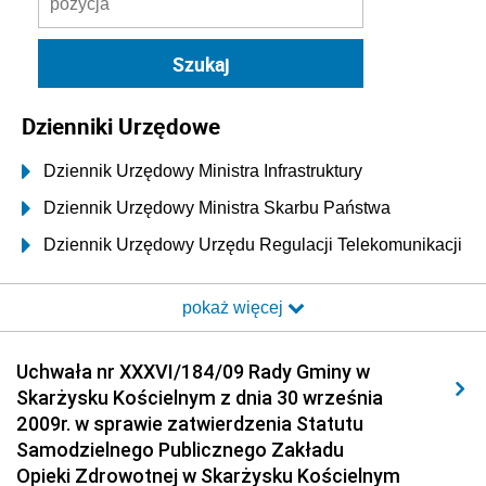
Dzienniki Urzędowe
Dziennik Urzędowy Ministra Infrastruktury
Dziennik Urzędowy Ministra Skarbu Państwa
Dziennik Urzędowy Urzędu Regulacji Telekomunikacji
i Poczty
pokaż więcej
Dziennik Urzędowy Ministra Transportu i Budownictwa
Dziennik Urzędowy Urzędu Komunikacji
Uchwała nr XXXVI/184/09 Rady Gminy w
Elektronicznej
Skarżysku Kościelnym z dnia 30 września
Dziennik Urzędowy Ministra Spraw Wewnętrznych i
2009r. w sprawie zatwierdzenia Statutu
Administracji
Samodzielnego Publicznego Zakładu
Dziennik Urzędowy Ministra Transportu
Opieki Zdrowotnej w Skarżysku Kościelnym