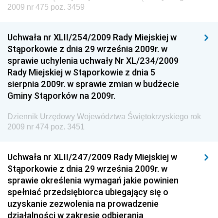
Społecznej
2009 nr 475 poz. 3459
Dziennik Urzędowy Ministra Cyfryzacji
Uchwała nr XLII/254/2009 Rady Miejskiej w
Dziennik Urzędowy Ministra Rozwoju
Stąporkowie z dnia 29 września 2009r. w
Dziennik Urzędowy Ministra Infrastruktury i
sprawie uchylenia uchwały Nr XL/234/2009
Budownictwa
Rady Miejskiej w Stąporkowie z dnia 5
sierpnia 2009r. w sprawie zmian w budżecie
Dziennik Urzędowy Ministra Gospodarki Morskiej i
Gminy Stąporków na 2009r.
Żeglugi Śródlądowej
Dziennik Urzędowy Ministra Energii
Dziennik Urzędowy Województwa Świętokrzyskiego rok
2009 nr 474 poz. 3451
Dziennik Urzędowy Ministra Finansów
Dziennik Urzędowy Ministra Sprawiedliwości
Uchwała nr XLII/247/2009 Rady Miejskiej w
Dziennik Urzędowy Ministra Rozwoju i Finansów
Stąporkowie z dnia 29 września 2009r. w
Dziennik Urzędowy Wyższego Urzędu Górniczego
sprawie określenia wymagań jakie powinien
spełniać przedsiębiorca ubiegający się o
Dziennik Urzędowy Prezesa Urzędu Transportu
uzyskanie zezwolenia na prowadzenie
Kolejowego
działalności w zakresie odbierania