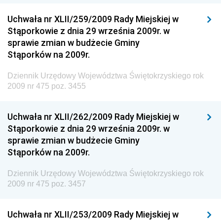
Dziennik Urzędowy Ministra Klimatu i Środowiska
Uchwała nr XLII/259/2009 Rady Miejskiej w
Dziennik Urzędowy Ministerstwa Kultury, Dziedzictwa
Stąporkowie z dnia 29 września 2009r. w
Narodowego i Sportu
sprawie zmian w budżecie Gminy
Stąporków na 2009r.
Dziennik Urzędowy Ministra Finansów, Funduszy i
Polityki Regionalnej
Dziennik Urzędowy Województwa Świętokrzyskiego rok
Dziennik Urzędowy Ministra Rozwoju, Pracy i
2009 nr 475 poz. 3455
Technologii
Dziennik Urzędowy Ministra Kultury, Dziedzictwa
Uchwała nr XLII/262/2009 Rady Miejskiej w
Narodowego i Sportu
Stąporkowie z dnia 29 września 2009r. w
sprawie zmian w budżecie Gminy
Dziennik Urzędowy Ministra Rodziny i Polityki
Stąporków na 2009r.
Społecznej
Dziennik Urzędowy Komendy Głównej Straży
Dziennik Urzędowy Województwa Świętokrzyskiego rok
Granicznej
2009 nr 475 poz. 3457
Dziennik Urzędowy Głównego Inspektoratu Transportu
Drogowego
Uchwała nr XLII/253/2009 Rady Miejskiej w