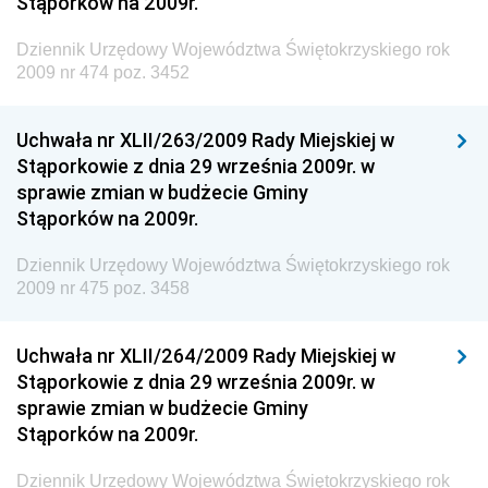
Stąporków na 2009r.
Dziennik Urzędowy Głównego Inspektoratu Ochrony
Środowiska
Dziennik Urzędowy Województwa Świętokrzyskiego rok
2009 nr 474 poz. 3452
Dziennik Urzędowy Generalnej Dyrekcji Ochrony
Środowiska
Uchwała nr XLII/263/2009 Rady Miejskiej w
Dziennik Urzędowy Ministerstwa Administracji,
Stąporkowie z dnia 29 września 2009r. w
Gospodarki Terenowej i Ochrony Środowiska
sprawie zmian w budżecie Gminy
Dziennik Urzędowy Ministerstwa Administracji i
Stąporków na 2009r.
Gospodarki Przestrzennej
Dziennik Urzędowy Województwa Świętokrzyskiego rok
Dziennik Urzędowy Unii Europejskiej, L
2009 nr 475 poz. 3458
Dziennik Urzędowy Ministerstwa Komunikacji
Dziennik Urzędowy Ministerstwa Przemysłu
Uchwała nr XLII/264/2009 Rady Miejskiej w
Chemicznego i Lekkiego
Stąporkowie z dnia 29 września 2009r. w
sprawie zmian w budżecie Gminy
Dziennik Urzędowy Ministerstwa Rolnictwa i
Stąporków na 2009r.
Gospodarki Żywnościowej
Dziennik Urzędowy Ministra Rodziny, Pracy i Polityki
Dziennik Urzędowy Województwa Świętokrzyskiego rok