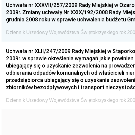
Uchwała nr XXXVII/257/2009 Rady Miejskiej w Ożaro
2009r. Zmiany uchwały Nr XXIX/192/2008 Rady Miejsk
grudnia 2008 roku w sprawie uchwalenia budżetu Gm
Dziennik Urzędowy Województwa Świętokrzyskiego rok 200
Uchwała nr XLII/247/2009 Rady Miejskiej w Stąporko
2009r. w sprawie określenia wymagań jakie powinien
ubiegający się o uzyskanie zezwolenia na prowadzen
odbierania odpadów komunalnych od właścicieli nie
przedsiębiorca ubiegający się o uzyskanie zezwolen
zbiorników bezodpływowych i transport nieczystości
Dziennik Urzędowy Województwa Świętokrzyskiego rok 200