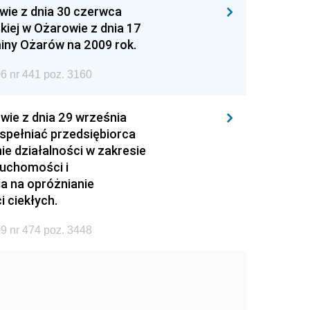
wie z dnia 30 czerwca
iej w Ożarowie z dnia 17
iny Ożarów na 2009 rok.
6 nr 441 poz. 3160
wie z dnia 29 września
 spełniać przedsiębiorca
ie działalności w zakresie
ruchomości i
ia na opróżnianie
 ciekłych.
9 nr 474 poz. 3448