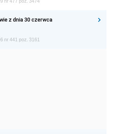
9 nr 477 poz. 3474
wie z dnia 30 czerwca
6 nr 441 poz. 3161