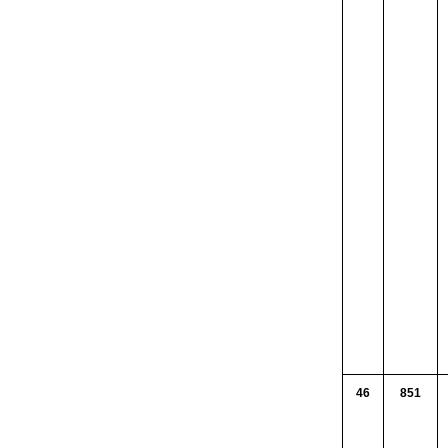
46
851