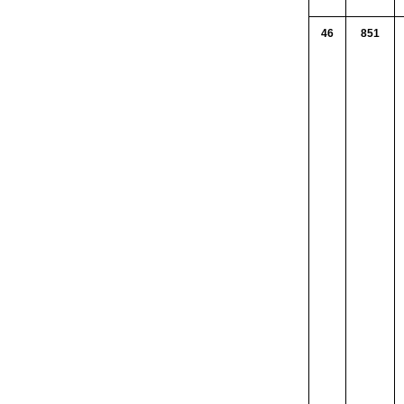
46
851