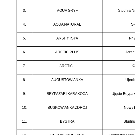
3.
AQUA GRYF
Studnia N
4.
AQUA NATURAL
S-
5.
ARSHYTSYA
Nr 
6.
ARCTIC PLUS
Arctic
7.
ARCTIC+
K
8.
AUGUSTOWIANKA
Ujęcie
9.
BEYPAZARI KARAKOCA
Ujęcie Beypaz
10.
BUSKOWIANKA ZDRÓJ
Nowy 
11.
BYSTRA
Studni