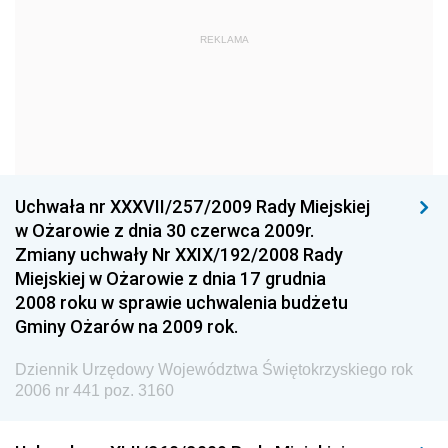
Dziennik Urzędowy Komendy Głównej Państwowej
REKLAMA
Straży Pożarnej
Dziennik Urzędowy Głównego Urzędu Statystycznego
Dziennik Urzędowy Ministra Kultury i Dziedzictwa
Narodowego
Dziennik Urzędowy Komendy Głównej Policji
Uchwała nr XXXVII/257/2009 Rady Miejskiej
Dziennik Urzędowy Ministra Gospodarki
w Ożarowie z dnia 30 czerwca 2009r.
Dziennik Urzędowy Urzędu Ochrony Konkurencji i
Zmiany uchwały Nr XXIX/192/2008 Rady
Konsumentów
Miejskiej w Ożarowie z dnia 17 grudnia
Dziennik Urzędowy Ministra Pracy i Polityki
2008 roku w sprawie uchwalenia budżetu
Społecznej
Gminy Ożarów na 2009 rok.
Dziennik Urzędowy Ministra Spraw Zagranicznych
Dziennik Urzędowy Województwa Świętokrzyskiego rok
Dziennik Urzędowy Urzędu Lotnictwa Cywilnego
2006 nr 441 poz. 3160
Dziennik Urzędowy Komisji Nadzoru Finansowego