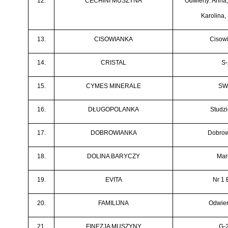
12.
CECHINI MUSZYNA
Odwierty: Anna, 
Karolina, 
13.
CISOWIANKA
Cisow
14.
CRISTAL
S-
15.
CYMES MINERALE
SW
16.
DŁUGOPOLANKA
Studz
17.
DOBROWIANKA
Dobrow
18.
DOLINA BARYCZY
Mar
19.
EVITA
Nr 1 
20.
FAMILIJNA
Odwier
21.
FINEZJA MUSZYNY
G-