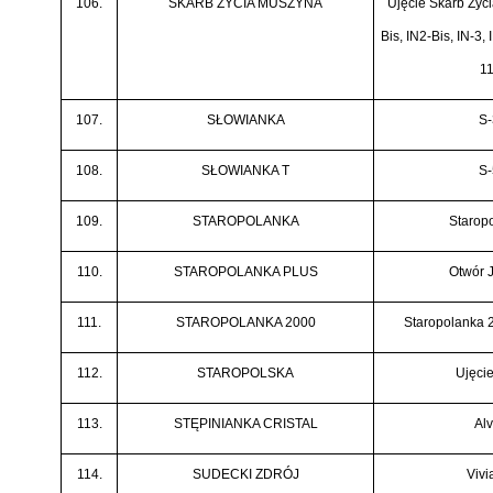
106.
SKARB ŻYCIA MUSZYNA
Ujęcie Skarb Życ
Bis, IN2-Bis, IN-3, 
11
107.
SŁOWIANKA
S-
108.
SŁOWIANKA T
S-
109.
STAROPOLANKA
Starop
110.
STAROPOLANKA PLUS
Otwór 
111.
STAROPOLANKA 2000
Staropolanka 
112.
STAROPOLSKA
Ujęcie
113.
STĘPINIANKA CRISTAL
Alv
114.
SUDECKI ZDRÓJ
Vivi