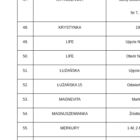
Nr 7,
48.
KRYSTYNKA
19
49.
LIFE
Ujęcie N
50.
LIFE
Otwór Nr
51.
ŁUŻAŃSKA
Ujęcie
52.
ŁUŻAŃSKA 15
Odwiert
53.
MAGNEVITA
Mart
54.
MAGNUSZEWIANKA
Źródło
55.
MERKURY
1-M, 2-