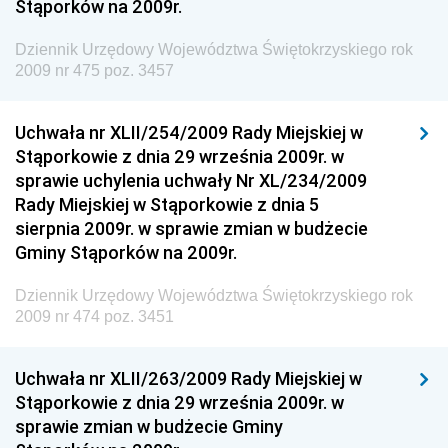
Stąporków na 2009r.
Dziennik Urzędowy Ministra Zdrowia
Dziennik Urzędowy Województwa Świętokrzyskiego rok
Dziennik Urzędowy Ministra Środowiska i Głównego
2009 nr 475 poz. 3457
Inspektora Ochrony Środowiska
Dziennik Urzędowy Ministra Klimatu i Środowiska
Uchwała nr XLII/254/2009 Rady Miejskiej w
Dziennik Urzędowy Ministerstwa Kultury, Dziedzictwa
Stąporkowie z dnia 29 września 2009r. w
Narodowego i Sportu
sprawie uchylenia uchwały Nr XL/234/2009
Rady Miejskiej w Stąporkowie z dnia 5
Dziennik Urzędowy Ministra Finansów, Funduszy i
sierpnia 2009r. w sprawie zmian w budżecie
Polityki Regionalnej
Gminy Stąporków na 2009r.
Dziennik Urzędowy Ministra Rozwoju, Pracy i
Technologii
Dziennik Urzędowy Województwa Świętokrzyskiego rok
2009 nr 474 poz. 3451
Dziennik Urzędowy Ministra Kultury, Dziedzictwa
Narodowego i Sportu
Uchwała nr XLII/263/2009 Rady Miejskiej w
Dziennik Urzędowy Ministra Rodziny i Polityki
Stąporkowie z dnia 29 września 2009r. w
Społecznej
sprawie zmian w budżecie Gminy
Dziennik Urzędowy Komendy Głównej Straży