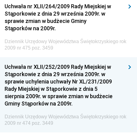
Uchwała nr XLII/264/2009 Rady Miejskiej w
Dziennik Urzędowy Ministerstwa Rolnictwa i
Stąporkowie z dnia 29 września 2009r. w
Gospodarki Żywnościowej
sprawie zmian w budżecie Gminy
Dziennik Urzędowy Ministra Rodziny, Pracy i Polityki
Stąporków na 2009r.
Społecznej
Dziennik Urzędowy Województwa Świętokrzyskiego rok
Dziennik Urzędowy Ministra Cyfryzacji
2009 nr 475 poz. 3459
Dziennik Urzędowy Ministra Rozwoju
Dziennik Urzędowy Ministra Infrastruktury i
Uchwała nr XLII/252/2009 Rady Miejskiej w
Budownictwa
Stąporkowie z dnia 29 września 2009r. w
sprawie uchylenia uchwały Nr XL/231/2009
Dziennik Urzędowy Ministra Gospodarki Morskiej i
Rady Miejskiej w Stąporkowie z dnia 5
Żeglugi Śródlądowej
sierpnia 2009r. w sprawie zmian w budżecie
Dziennik Urzędowy Ministra Energii
Gminy Stąporków na 2009r.
Dziennik Urzędowy Ministra Finansów
Dziennik Urzędowy Województwa Świętokrzyskiego rok
Dziennik Urzędowy Ministra Sprawiedliwości
2009 nr 474 poz. 3449
Dziennik Urzędowy Ministra Rozwoju i Finansów