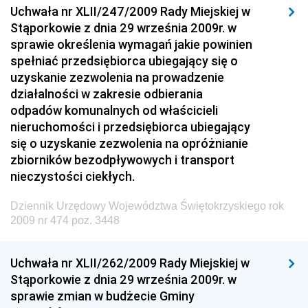
Dziennik Urzędowy Wyższego Urzędu Górniczego
Uchwała nr XLII/247/2009 Rady Miejskiej w
Stąporkowie z dnia 29 września 2009r. w
Dziennik Urzędowy Prezesa Urzędu Transportu
sprawie określenia wymagań jakie powinien
Kolejowego
spełniać przedsiębiorca ubiegający się o
Dziennik Urzędowy Ministra Przedsiębiorczości i
uzyskanie zezwolenia na prowadzenie
Technologii
działalności w zakresie odbierania
odpadów komunalnych od właścicieli
Dziennik Urzędowy Ministra Inwestycji i Rozwoju
nieruchomości i przedsiębiorca ubiegający
Dziennik Urzędowy Naczelnego Dyrektora Archiwów
się o uzyskanie zezwolenia na opróżnianie
Państwowych
zbiorników bezodpływowych i transport
Dziennik Urzędowy Ministra Finansów, Inwestycji i
nieczystości ciekłych.
Rozwoju
Dziennik Urzędowy Województwa Świętokrzyskiego rok
Dziennik Urzędowy Ministra Klimatu
2009 nr 474 poz. 3448
Dziennik Urzędowy Ministra Sportu
Dziennik Urzędowy Ministra Funduszy i Polityki
Uchwała nr XLII/262/2009 Rady Miejskiej w
Regionalnej
Stąporkowie z dnia 29 września 2009r. w
sprawie zmian w budżecie Gminy
Dziennik Urzędowy Ministra Aktywów Państwowych