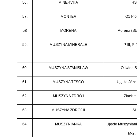
56.
MINERVITA
HS
57.
MONTEA
O1 Pio
58
MORENA
Morena (Stu
59.
MUSZYNA MINERALE
P-III, P-
60.
MUSZYNA STANISŁAW
Odwiert S
61.
MUSZYNA TESCO
Ujęcie Józe
62.
MUSZYNA ZDRÓJ
Złockie 
63.
MUSZYNA ZDRÓJ II
SL
64.
MUSZYNIANKA
Ujęcie Muszyniank
M-2, 