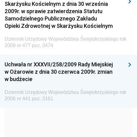
Skarżysku Kościelnym z dnia 30 września
Dziennik Urzędowy Ministra Spraw Wewnętrznych i
2009r. w sprawie zatwierdzenia Statutu
Administracji
Samodzielnego Publicznego Zakładu
Dziennik Urzędowy Ministra Transportu
Opieki Zdrowotnej w Skarżysku Kościelnym
Dziennik Urzędowy Ministra Budownictwa
Dziennik Urzędowy Województwa Świętokrzyskiego rok
Dziennik Urzędowy Ministra Nauki i Szkolnictwa
2009 nr 477 poz. 3474
Wyższego
Dziennik Urzędowy Głównego Urzędu Miar
Uchwała nr XXXVII/258/2009 Rady Miejskiej
w Ożarowie z dnia 30 czerwca 2009r. zmian
Dziennik Urzędowy Ministra Rolnictwa i Rozwoju Wsi
w budżecie
Dziennik Urzędowy Ministra Edukacji Narodowej i
Sportu
Dziennik Urzędowy Województwa Świętokrzyskiego rok
2006 nr 441 poz. 3161
Dziennik Urzędowy Ministra Edukacji i Nauki
Dziennik Urzędowy Ministra Edukacji Narodowej
Dziennik Urzędowy Ministra Gospodarki Morskiej
Dziennik Urzędowy Ministra Obrony Narodowej