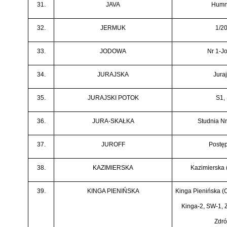
31.
JAVA
Humn
32.
JERMUK
1/2
33.
JODOWA
Nr 1-J
34.
JURAJSKA
Jura
35.
JURAJSKI POTOK
S1,
36.
JURA-SKAŁKA
Studnia Nr
37.
JUROFF
Postęp
38.
KAZIMIERSKA
Kazimierska 
39.
KINGA PIENIŃSKA
Kinga Pienińska (O
Kinga-2, SW-1, Z
Zdró