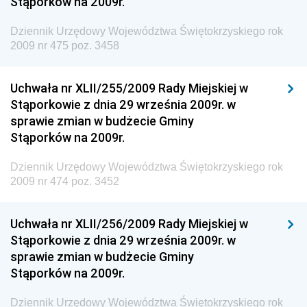
Stąporków na 2009r.
Granicznej
Dziennik Urzędowy Województwa Świętokrzyskiego rok
Dziennik Urzędowy Głównego Inspektoratu Transportu
2009 nr 475 poz. 3458
Drogowego
Dziennik Urzędowy Narodowego Banku Polskiego
Uchwała nr XLII/255/2009 Rady Miejskiej w
Dziennik Urzędowy Komendy Głównej Policji
Stąporkowie z dnia 29 września 2009r. w
sprawie zmian w budżecie Gminy
Dziennik Urzędowy Ministra Pracy i Polityki
Stąporków na 2009r.
Społecznej
Dziennik Urzędowy Ministra Transportu, Budownictwa
Dziennik Urzędowy Województwa Świętokrzyskiego rok
i Gospodarki Morskiej
2009 nr 474 poz. 3452
Dziennik Urzędowy Ministra Rozwoju i Technologii
Uchwała nr XLII/256/2009 Rady Miejskiej w
Dziennik Urzędowy Ministra Spraw Zagranicznych
Stąporkowie z dnia 29 września 2009r. w
Dziennik Urzędowy Centralnego Biura
sprawie zmian w budżecie Gminy
Antykorupcyjnego
Stąporków na 2009r.
Dziennik Urzędowy Agencji Bezpieczeństwa
Wewnętrznego
Dziennik Urzędowy Województwa Świętokrzyskiego rok