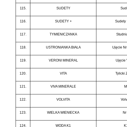
115.
SUDETY
Sud
116.
SUDETY +
Sudety 
117.
TYMIENICZANKA
Studni
118.
USTRONIANKA BIAŁA
Ujęcie Nr
119.
VERONI MINERAL
Ujęcie 
120.
VITA
Tylicki 
121.
VIVA MINERALE
M
122.
VOLVITA
Volv
123.
WIELKA WIENIECKA
Nr
124.
WODA K1
K