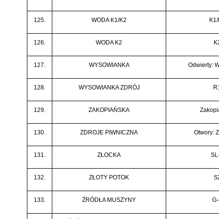
125.
WODA K1/K2
K1/
126.
WODA K2
K
127.
WYSOWIANKA
Odwierty: 
128.
WYSOWIANKA ZDRÓJ
R
129.
ZAKOPIAŃSKA
Zakopi
130.
ZDROJE PIWNICZNA
Otwory: Z
131.
ZŁOCKA
SL
132.
ZŁOTY POTOK
S
133.
ŹRÓDŁA MUSZYNY
G-