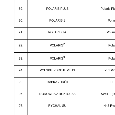
89.
POLARIS PLUS
Polaris Pl
90.
POLARIS 1
Polar
91.
POLARIS 1A
Polar
2
92.
POLARIS
Pola
3
93.
POLARIS
Pola
94.
POLSKIE ZDROJE PLUS
PL1 Pi
95.
RABKA ZDRÓJ
EC
96.
RODOWITA Z ROZTOCZA
ŚWR-1 (R
97.
RYCHAL-SU
Nr 3 Ry