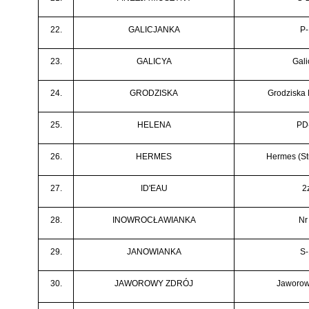
22.
GALICJANKA
P-
23.
GALICYA
Gali
24.
GRODZISKA
Grodziska 
25.
HELENA
PD
26.
HERMES
Hermes (St
27.
ID'EAU
2
28.
INOWROCŁAWIANKA
Nr
29.
JANOWIANKA
S-
30.
JAWOROWY ZDRÓJ
Jaworow