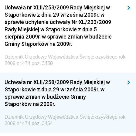
Dziennik Urzędowy Ministra Budownictwa i Przemysłu
Uchwała nr XLII/253/2009 Rady Miejskiej w
Materiałów Budowlanych
Stąporkowie z dnia 29 września 2009r. w
sprawie uchylenia uchwały Nr XL/233/2009
Dziennik Urzędowy Ministra Infrastruktury i Rozwoju
Rady Miejskiej w Stąporkowie z dnia 5
Dziennik Urzędowy Głównego Inspektoratu Ochrony
sierpnia 2009r. w sprawie zmian w budżecie
Środowiska
Gminy Stąporków na 2009r.
Dziennik Urzędowy Generalnej Dyrekcji Ochrony
Dziennik Urzędowy Województwa Świętokrzyskiego rok
Środowiska
2009 nr 474 poz. 3450
Dziennik Urzędowy Ministerstwa Administracji,
Gospodarki Terenowej i Ochrony Środowiska
Uchwała nr XLII/258/2009 Rady Miejskiej w
Dziennik Urzędowy Ministerstwa Administracji i
Stąporkowie z dnia 29 września 2009r. w
Gospodarki Przestrzennej
sprawie zmian w budżecie Gminy
Stąporków na 2009r.
Dziennik Urzędowy Unii Europejskiej, L
Dziennik Urzędowy Ministerstwa Komunikacji
Dziennik Urzędowy Województwa Świętokrzyskiego rok
2009 nr 474 poz. 3454
Dziennik Urzędowy Ministerstwa Przemysłu
Chemicznego i Lekkiego