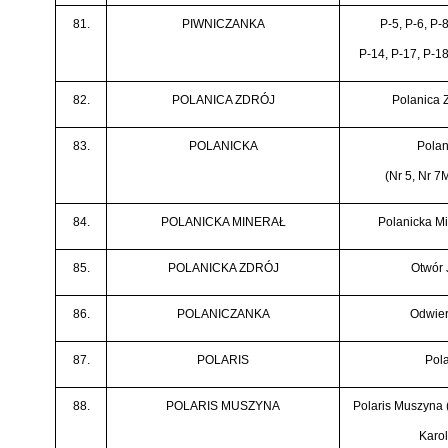
81.
PIWNICZANKA
P-5, P-6, P-8
P-14, P-17, P-1
82.
POLANICA ZDRÓJ
Polanica Z
83.
POLANICKA
Polan
(Nr 5, Nr 7
84.
POLANICKA MINERAŁ
Polanicka Mi
85.
POLANICKA ZDRÓJ
Otwór 
86.
POLANICZANKA
Odwier
87.
POLARIS
Pola
88.
POLARIS MUSZYNA
Polaris Muszyna (
Karol