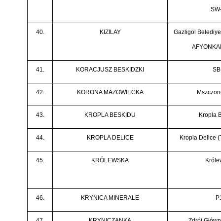
SW-
40.
KIZILAY
Gazligöl Belediyes
AFYONKA
41.
KORACJUSZ BESKIDZKI
SB
42.
KORONA MAZOWIECKA
Mszczon
43.
KROPLA BESKIDU
Kropla 
44.
KROPLA DELICE
Kropla Delice (T-
45.
KRÓLEWSKA
Króle
46.
KRYNICA MINERALE
P
47.
KRYNICZANKA
Zdrój Główn