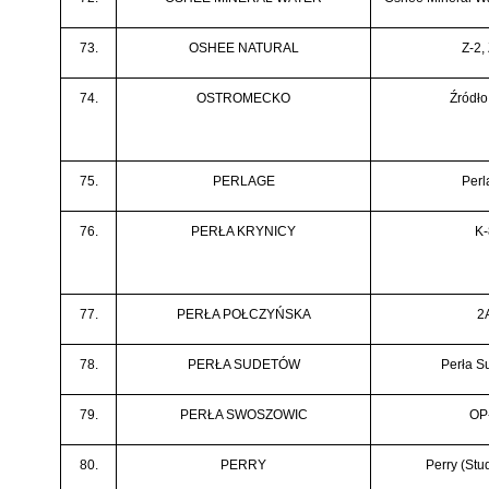
73.
OSHEE NATURAL
Z-2,
74.
OSTROMECKO
Źródło
75.
PERLAGE
Perl
76.
PERŁA KRYNICY
K-
77.
PERŁA POŁCZYŃSKA
2
78.
PERŁA SUDETÓW
Perła S
79.
PERŁA SWOSZOWIC
OP
80.
PERRY
Perry (Stu