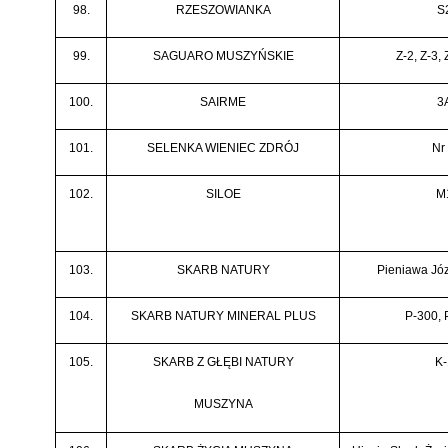
98.
RZESZOWIANKA
S
99.
SAGUARO MUSZYŃSKIE
Z-2, Z-3, 
100.
SAIRME
3
101.
SELENKA WIENIEC ZDRÓJ
Nr
102.
SILOE
M
103.
SKARB NATURY
Pieniawa Józ
104.
SKARB NATURY MINERAL PLUS
P-300, 
105.
SKARB Z GŁĘBI NATURY
K-
MUSZYNA