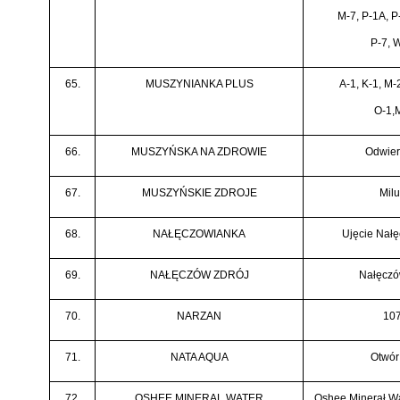
M-7, P-1A, P-
P-7, 
65.
MUSZYNIANKA PLUS
A-1, K-1, M-
O-1,
66.
MUSZYŃSKA NA ZDROWIE
Odwiert
67.
MUSZYŃSKIE ZDROJE
Milu
68.
NAŁĘCZOWIANKA
Ujęcie Nał
69.
NAŁĘCZÓW ZDRÓJ
Nałęczó
70.
NARZAN
10
71.
NATA AQUA
Otwór
72.
OSHEE MINERAL WATER
Oshee Minerał Wa