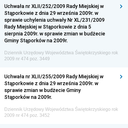
Dziennik Urzędowy Ministra Funduszy i Polityki
Uchwała nr XLII/252/2009 Rady Miejskiej w
Regionalnej
Stąporkowie z dnia 29 września 2009r. w
sprawie uchylenia uchwały Nr XL/231/2009
Dziennik Urzędowy Ministra Aktywów Państwowych
Rady Miejskiej w Stąporkowie z dnia 5
Dziennik Urzędowy Ministra Zdrowia
sierpnia 2009r. w sprawie zmian w budżecie
Gminy Stąporków na 2009r.
Dziennik Urzędowy Ministra Środowiska i Głównego
Inspektora Ochrony Środowiska
Dziennik Urzędowy Województwa Świętokrzyskiego rok
Dziennik Urzędowy Ministra Klimatu i Środowiska
2009 nr 474 poz. 3449
Dziennik Urzędowy Ministerstwa Kultury, Dziedzictwa
Narodowego i Sportu
Uchwała nr XLII/255/2009 Rady Miejskiej w
Stąporkowie z dnia 29 września 2009r. w
Dziennik Urzędowy Ministra Finansów, Funduszy i
sprawie zmian w budżecie Gminy
Polityki Regionalnej
Stąporków na 2009r.
Dziennik Urzędowy Ministra Rozwoju, Pracy i
Technologii
Dziennik Urzędowy Województwa Świętokrzyskiego rok
2009 nr 474 poz. 3452
Dziennik Urzędowy Ministra Kultury, Dziedzictwa
Narodowego i Sportu