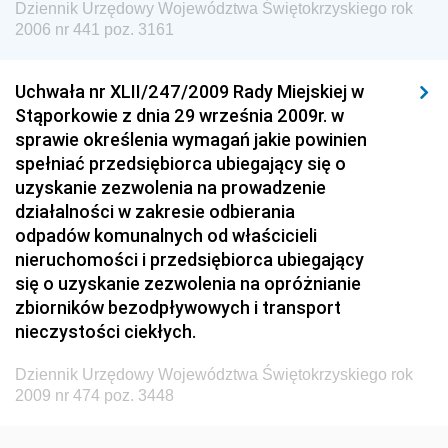
Dziennik Urzędowy Województwa Świętokrzyskiego rok
Dziennik Urzędowy Urzędu Lotnictwa Cywilnego
2006 nr 441 poz. 3161
Dziennik Urzędowy Komisji Nadzoru Finansowego
Uchwała nr XLII/247/2009 Rady Miejskiej w
Dziennik Urzędowy Ministerstwa Hutnictwa i
Stąporkowie z dnia 29 września 2009r. w
Przemysłu Maszynowego
sprawie określenia wymagań jakie powinien
Dziennik Urzędowy Ministerstwa Zdrowia i Opieki
spełniać przedsiębiorca ubiegający się o
Społecznej
uzyskanie zezwolenia na prowadzenie
działalności w zakresie odbierania
Dziennik Urzędowy Ministerstwa Rolnictwa, Leśnictwa
odpadów komunalnych od właścicieli
i Gospodarki Żywnościowej
nieruchomości i przedsiębiorca ubiegający
Dziennik Urzędowy Ministra Spraw Wewnętrznych
się o uzyskanie zezwolenia na opróżnianie
Dziennik Urzędowy Ministra Transportu, Budownictwa
zbiorników bezodpływowych i transport
i Gospodarki Morskiej
nieczystości ciekłych.
Dziennik Urzędowy Ministra Administracji i Cyfryzacji
Dziennik Urzędowy Województwa Świętokrzyskiego rok
Dziennik Urzędowy Głównego Inspektora Ochrony
2009 nr 474 poz. 3448
Środowiska