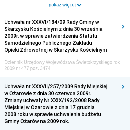
pokaż więcej
Dziennik Urzędowy Ministra Transportu i Budownictwa
Dziennik Urzędowy Urzędu Komunikacji
Uchwała nr XXXVI/184/09 Rady Gminy w
Elektronicznej
Skarżysku Kościelnym z dnia 30 września
Dziennik Urzędowy Ministra Spraw Wewnętrznych i
2009r. w sprawie zatwierdzenia Statutu
Administracji
Samodzielnego Publicznego Zakładu
Dziennik Urzędowy Ministra Transportu
Opieki Zdrowotnej w Skarżysku Kościelnym
Dziennik Urzędowy Ministra Budownictwa
Dziennik Urzędowy Województwa Świętokrzyskiego rok
Dziennik Urzędowy Ministra Nauki i Szkolnictwa
2009 nr 477 poz. 3474
Wyższego
Dziennik Urzędowy Głównego Urzędu Miar
Uchwała nr XXXVII/257/2009 Rady Miejskiej
w Ożarowie z dnia 30 czerwca 2009r.
Dziennik Urzędowy Ministra Rolnictwa i Rozwoju Wsi
Zmiany uchwały Nr XXIX/192/2008 Rady
Dziennik Urzędowy Ministra Edukacji Narodowej i
Miejskiej w Ożarowie z dnia 17 grudnia
Sportu
2008 roku w sprawie uchwalenia budżetu
Gminy Ożarów na 2009 rok.
Dziennik Urzędowy Ministra Edukacji i Nauki