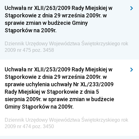
Uchwała nr XLII/263/2009 Rady Miejskiej w
Dziennik Urzędowy Ministra Sprawiedliwości
Stąporkowie z dnia 29 września 2009r. w
Dziennik Urzędowy Ministra Rozwoju i Finansów
sprawie zmian w budżecie Gminy
Stąporków na 2009r.
Dziennik Urzędowy Wyższego Urzędu Górniczego
Dziennik Urzędowy Prezesa Urzędu Transportu
Dziennik Urzędowy Województwa Świętokrzyskiego rok
Kolejowego
2009 nr 475 poz. 3458
Dziennik Urzędowy Ministra Przedsiębiorczości i
Technologii
Uchwała nr XLII/253/2009 Rady Miejskiej w
Stąporkowie z dnia 29 września 2009r. w
Dziennik Urzędowy Ministra Inwestycji i Rozwoju
sprawie uchylenia uchwały Nr XL/233/2009
Dziennik Urzędowy Naczelnego Dyrektora Archiwów
Rady Miejskiej w Stąporkowie z dnia 5
Państwowych
sierpnia 2009r. w sprawie zmian w budżecie
Dziennik Urzędowy Ministra Finansów, Inwestycji i
Gminy Stąporków na 2009r.
Rozwoju
Dziennik Urzędowy Województwa Świętokrzyskiego rok
Dziennik Urzędowy Ministra Klimatu
2009 nr 474 poz. 3450
Dziennik Urzędowy Ministra Sportu