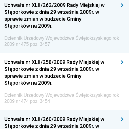
Uchwała nr XLII/262/2009 Rady Miejskiej w
Dziennik Urzędowy Ministra Rodziny i Polityki
Stąporkowie z dnia 29 września 2009r. w
Społecznej
sprawie zmian w budżecie Gminy
Dziennik Urzędowy Komendy Głównej Straży
Stąporków na 2009r.
Granicznej
Dziennik Urzędowy Województwa Świętokrzyskiego rok
Dziennik Urzędowy Głównego Inspektoratu Transportu
2009 nr 475 poz. 3457
Drogowego
Dziennik Urzędowy Narodowego Banku Polskiego
Uchwała nr XLII/258/2009 Rady Miejskiej w
Dziennik Urzędowy Komendy Głównej Policji
Stąporkowie z dnia 29 września 2009r. w
sprawie zmian w budżecie Gminy
Dziennik Urzędowy Ministra Pracy i Polityki
Stąporków na 2009r.
Społecznej
Dziennik Urzędowy Ministra Transportu, Budownictwa
Dziennik Urzędowy Województwa Świętokrzyskiego rok
i Gospodarki Morskiej
2009 nr 474 poz. 3454
Dziennik Urzędowy Ministra Rozwoju i Technologii
Uchwała nr XLII/260/2009 Rady Miejskiej w
Dziennik Urzędowy Ministra Spraw Zagranicznych
Stąporkowie z dnia 29 września 2009r. w
Dziennik Urzędowy Centralnego Biura