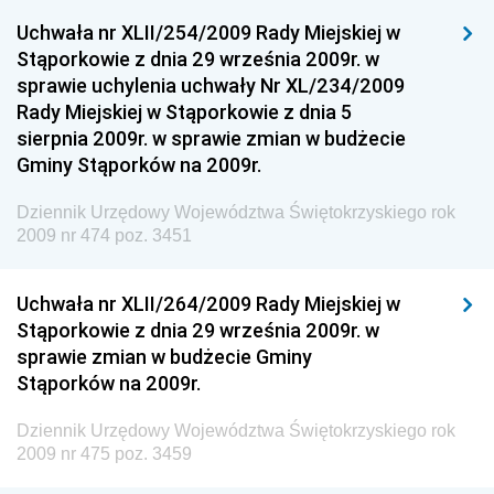
Dziennik Urzędowy Ministerstwa Komunikacji
Uchwała nr XLII/254/2009 Rady Miejskiej w
Stąporkowie z dnia 29 września 2009r. w
Dziennik Urzędowy Ministerstwa Przemysłu
sprawie uchylenia uchwały Nr XL/234/2009
Chemicznego i Lekkiego
Rady Miejskiej w Stąporkowie z dnia 5
Dziennik Urzędowy Ministerstwa Rolnictwa i
sierpnia 2009r. w sprawie zmian w budżecie
Gospodarki Żywnościowej
Gminy Stąporków na 2009r.
Dziennik Urzędowy Ministra Rodziny, Pracy i Polityki
Społecznej
Dziennik Urzędowy Województwa Świętokrzyskiego rok
2009 nr 474 poz. 3451
Dziennik Urzędowy Ministra Cyfryzacji
Dziennik Urzędowy Ministra Rozwoju
Uchwała nr XLII/264/2009 Rady Miejskiej w
Dziennik Urzędowy Ministra Infrastruktury i
Stąporkowie z dnia 29 września 2009r. w
Budownictwa
sprawie zmian w budżecie Gminy
Stąporków na 2009r.
Dziennik Urzędowy Ministra Gospodarki Morskiej i
Żeglugi Śródlądowej
Dziennik Urzędowy Województwa Świętokrzyskiego rok
Dziennik Urzędowy Ministra Energii
2009 nr 475 poz. 3459
Dziennik Urzędowy Ministra Finansów