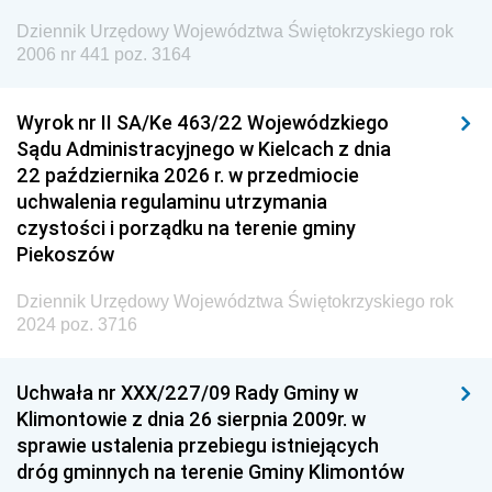
Europejskiej
Dziennik Urzędowy Województwa Świętokrzyskiego rok
Dziennik Urzędowy Agencji Wywiadu
2006 nr 441 poz. 3164
Wyrok nr II SA/Ke 463/22 Wojewódzkiego
Sądu Administracyjnego w Kielcach z dnia
22 października 2026 r. w przedmiocie
uchwalenia regulaminu utrzymania
czystości i porządku na terenie gminy
Piekoszów
Dziennik Urzędowy Województwa Świętokrzyskiego rok
2024 poz. 3716
Uchwała nr XXX/227/09 Rady Gminy w
Klimontowie z dnia 26 sierpnia 2009r. w
sprawie ustalenia przebiegu istniejących
dróg gminnych na terenie Gminy Klimontów