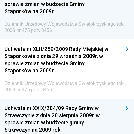
sprawie zmian w budżecie Gminy
Antykorupcyjnego
Stąporków na 2009r.
Dziennik Urzędowy Agencji Bezpieczeństwa
Wewnętrznego
Dziennik Urzędowy Województwa Świętokrzyskiego rok
2009 nr 475 poz. 3456
Dziennik Urzędowy Urzędu Patentowego
Rzeczypospolitej Polskiej
Uchwała nr XLII/259/2009 Rady Miejskiej w
Dziennik Urzędowy Generalnej Dyrekcji Dróg
Stąporkowie z dnia 29 września 2009r. w
Krajowych i Autostrad
sprawie zmian w budżecie Gminy
Dziennik Urzędowy Ministra Środowiska
Stąporków na 2009r.
Dziennik Urzędowy Ministra Administracji i Cyfryzacji
Dziennik Urzędowy Województwa Świętokrzyskiego rok
Dziennik Urzędowy Ministra Edukacji
2009 nr 475 poz. 3455
Dziennik Urzędowy Ministra Nauki
Uchwała nr XXIX/204/09 Rady Gminy w
Dziennik Urzędowy Ministra Przemysłu
Strawczynie z dnia 28 sierpnia 2009r. w
Dziennik Urzędowy Ministra Finansów i Gospodarki
sprawie zmian w budżecie gminy
Strawczyn na 2009 rok
Dziennik Urzędowy Ministra do Spraw Unii