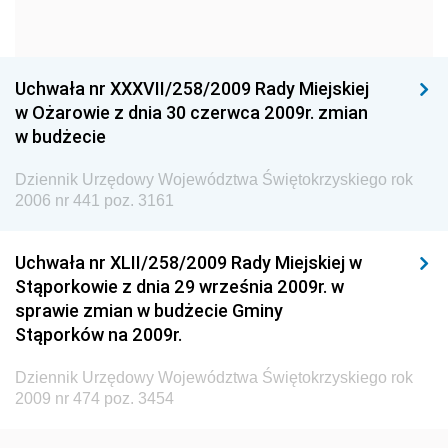
Dziennik Urzędowy Ministra Gospodarki
Dziennik Urzędowy Urzędu Ochrony Konkurencji i
Konsumentów
Uchwała nr XXXVII/258/2009 Rady Miejskiej
Dziennik Urzędowy Ministra Pracy i Polityki
w Ożarowie z dnia 30 czerwca 2009r. zmian
Społecznej
w budżecie
Dziennik Urzędowy Ministra Spraw Zagranicznych
Dziennik Urzędowy Województwa Świętokrzyskiego rok
Dziennik Urzędowy Urzędu Lotnictwa Cywilnego
2006 nr 441 poz. 3161
Dziennik Urzędowy Komisji Nadzoru Finansowego
Uchwała nr XLII/258/2009 Rady Miejskiej w
Dziennik Urzędowy Ministerstwa Hutnictwa i
Stąporkowie z dnia 29 września 2009r. w
Przemysłu Maszynowego
sprawie zmian w budżecie Gminy
Dziennik Urzędowy Ministerstwa Zdrowia i Opieki
Stąporków na 2009r.
Społecznej
Dziennik Urzędowy Województwa Świętokrzyskiego rok
Dziennik Urzędowy Ministerstwa Rolnictwa, Leśnictwa
2009 nr 474 poz. 3454
i Gospodarki Żywnościowej
Dziennik Urzędowy Ministra Spraw Wewnętrznych