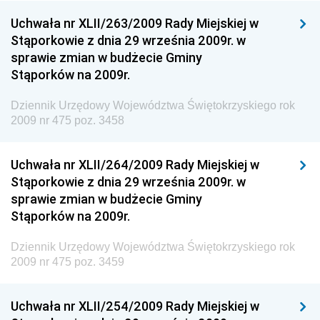
Środowiska
Uchwała nr XLII/263/2009 Rady Miejskiej w
Dziennik Urzędowy Ministerstwa Administracji,
Stąporkowie z dnia 29 września 2009r. w
Gospodarki Terenowej i Ochrony Środowiska
sprawie zmian w budżecie Gminy
Dziennik Urzędowy Ministerstwa Administracji i
Stąporków na 2009r.
Gospodarki Przestrzennej
Dziennik Urzędowy Województwa Świętokrzyskiego rok
Dziennik Urzędowy Unii Europejskiej, L
2009 nr 475 poz. 3458
Dziennik Urzędowy Ministerstwa Komunikacji
Dziennik Urzędowy Ministerstwa Przemysłu
Uchwała nr XLII/264/2009 Rady Miejskiej w
Chemicznego i Lekkiego
Stąporkowie z dnia 29 września 2009r. w
sprawie zmian w budżecie Gminy
Dziennik Urzędowy Ministerstwa Rolnictwa i
Stąporków na 2009r.
Gospodarki Żywnościowej
Dziennik Urzędowy Ministra Rodziny, Pracy i Polityki
Dziennik Urzędowy Województwa Świętokrzyskiego rok
Społecznej
2009 nr 475 poz. 3459
Dziennik Urzędowy Ministra Cyfryzacji
Uchwała nr XLII/254/2009 Rady Miejskiej w
Dziennik Urzędowy Ministra Rozwoju