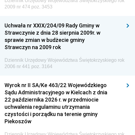
Dziennik Urzędowy Województwa Świętokrzyskiego rok
Dziennik Urzędowy Ministra Edukacji
2009 nr 474 poz. 3453
Dziennik Urzędowy Ministra Nauki
Uchwała nr XXIX/204/09 Rady Gminy w
Dziennik Urzędowy Ministra Przemysłu
Strawczynie z dnia 28 sierpnia 2009r. w
Dziennik Urzędowy Ministra Finansów i Gospodarki
sprawie zmian w budżecie gminy
Strawczyn na 2009 rok
Dziennik Urzędowy Ministra do Spraw Unii
Europejskiej
Dziennik Urzędowy Województwa Świętokrzyskiego rok
Dziennik Urzędowy Agencji Wywiadu
2006 nr 441 poz. 3164
Wyrok nr II SA/Ke 463/22 Wojewódzkiego
Sądu Administracyjnego w Kielcach z dnia
22 października 2026 r. w przedmiocie
uchwalenia regulaminu utrzymania
czystości i porządku na terenie gminy
Piekoszów
Dziennik Urzędowy Województwa Świętokrzyskiego rok