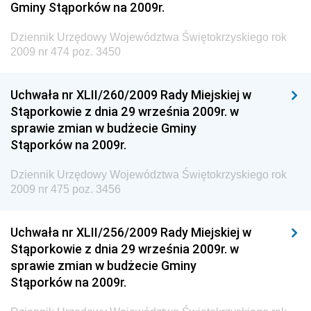
Gminy Stąporków na 2009r.
Społecznej
Dziennik Urzędowy Ministra Transportu, Budownictwa
Dziennik Urzędowy Województwa Świętokrzyskiego rok
i Gospodarki Morskiej
2009 nr 474 poz. 3450
Dziennik Urzędowy Ministra Rozwoju i Technologii
Uchwała nr XLII/260/2009 Rady Miejskiej w
Dziennik Urzędowy Ministra Spraw Zagranicznych
Stąporkowie z dnia 29 września 2009r. w
Dziennik Urzędowy Centralnego Biura
sprawie zmian w budżecie Gminy
Antykorupcyjnego
Stąporków na 2009r.
Dziennik Urzędowy Agencji Bezpieczeństwa
Wewnętrznego
Dziennik Urzędowy Województwa Świętokrzyskiego rok
2009 nr 475 poz. 3456
Dziennik Urzędowy Urzędu Patentowego
Rzeczypospolitej Polskiej
Uchwała nr XLII/256/2009 Rady Miejskiej w
Dziennik Urzędowy Generalnej Dyrekcji Dróg
Stąporkowie z dnia 29 września 2009r. w
Krajowych i Autostrad
sprawie zmian w budżecie Gminy
Dziennik Urzędowy Ministra Środowiska
Stąporków na 2009r.
Dziennik Urzędowy Ministra Administracji i Cyfryzacji