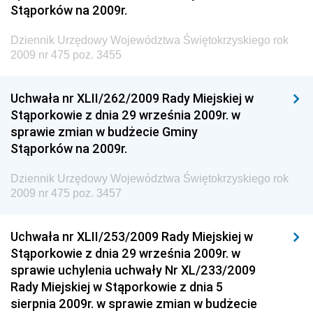
Stąporków na 2009r.
Dziennik Urzędowy Ministra Finansów, Funduszy i
Polityki Regionalnej
Dziennik Urzędowy Województwa Świętokrzyskiego rok
Dziennik Urzędowy Ministra Rozwoju, Pracy i
2009 nr 475 poz. 3455
Technologii
Dziennik Urzędowy Ministra Kultury, Dziedzictwa
Uchwała nr XLII/262/2009 Rady Miejskiej w
Narodowego i Sportu
Stąporkowie z dnia 29 września 2009r. w
sprawie zmian w budżecie Gminy
Dziennik Urzędowy Ministra Rodziny i Polityki
Stąporków na 2009r.
Społecznej
Dziennik Urzędowy Komendy Głównej Straży
Dziennik Urzędowy Województwa Świętokrzyskiego rok
Granicznej
2009 nr 475 poz. 3457
Dziennik Urzędowy Głównego Inspektoratu Transportu
Drogowego
Uchwała nr XLII/253/2009 Rady Miejskiej w
Stąporkowie z dnia 29 września 2009r. w
Dziennik Urzędowy Narodowego Banku Polskiego
sprawie uchylenia uchwały Nr XL/233/2009
Dziennik Urzędowy Komendy Głównej Policji
Rady Miejskiej w Stąporkowie z dnia 5
sierpnia 2009r. w sprawie zmian w budżecie
Dziennik Urzędowy Ministra Pracy i Polityki