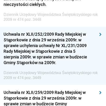
Dziennik Urzędowy Naczelnego Dyrektora Archiwów
nieczystości ciekłych.
Państwowych
Dziennik Urzędowy Województwa Świętokrzyskiego rok
Dziennik Urzędowy Ministra Finansów, Inwestycji i
2009 nr 474 poz. 3448
Rozwoju
Dziennik Urzędowy Ministra Klimatu
Uchwała nr XLII/252/2009 Rady Miejskiej w
Dziennik Urzędowy Ministra Sportu
Stąporkowie z dnia 29 września 2009r. w
Dziennik Urzędowy Ministra Funduszy i Polityki
sprawie uchylenia uchwały Nr XL/231/2009
Regionalnej
Rady Miejskiej w Stąporkowie z dnia 5
sierpnia 2009r. w sprawie zmian w budżecie
Dziennik Urzędowy Ministra Aktywów Państwowych
Gminy Stąporków na 2009r.
Dziennik Urzędowy Ministra Zdrowia
Dziennik Urzędowy Województwa Świętokrzyskiego rok
Dziennik Urzędowy Ministra Środowiska i Głównego
2009 nr 474 poz. 3449
Inspektora Ochrony Środowiska
Dziennik Urzędowy Ministra Klimatu i Środowiska
Uchwała nr XLII/259/2009 Rady Miejskiej w
Dziennik Urzędowy Ministerstwa Kultury, Dziedzictwa
Stąporkowie z dnia 29 września 2009r. w
Narodowego i Sportu
sprawie zmian w budżecie Gminy