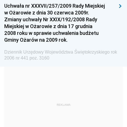
Dziennik Urzędowy Głównego Urzędu Miar
Uchwała nr XXXVII/257/2009 Rady Miejskiej
w Ożarowie z dnia 30 czerwca 2009r.
Dziennik Urzędowy Ministra Rolnictwa i Rozwoju Wsi
Zmiany uchwały Nr XXIX/192/2008 Rady
Dziennik Urzędowy Ministra Edukacji Narodowej i
Miejskiej w Ożarowie z dnia 17 grudnia
Sportu
2008 roku w sprawie uchwalenia budżetu
Gminy Ożarów na 2009 rok.
Dziennik Urzędowy Ministra Edukacji i Nauki
Dziennik Urzędowy Ministra Edukacji Narodowej
Dziennik Urzędowy Województwa Świętokrzyskiego rok
2006 nr 441 poz. 3160
Dziennik Urzędowy Ministra Gospodarki Morskiej
Dziennik Urzędowy Ministra Obrony Narodowej
Dziennik Urzędowy Komendy Głównej Państwowej
Straży Pożarnej
Dziennik Urzędowy Głównego Urzędu Statystycznego
Dziennik Urzędowy Ministra Kultury i Dziedzictwa
REKLAMA
Narodowego
Dziennik Urzędowy Komendy Głównej Policji