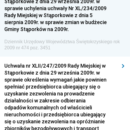
Stąporkowie z dnia 29 września 2009r. w
Dziennik Urzędowy Ministra Infrastruktury i
sprawie uchylenia uchwały Nr XL/234/2009
Budownictwa
Rady Miejskiej w Stąporkowie z dnia 5
sierpnia 2009r. w sprawie zmian w budżecie
Dziennik Urzędowy Ministra Gospodarki Morskiej i
Gminy Stąporków na 2009r.
Żeglugi Śródlądowej
Dziennik Urzędowy Ministra Energii
Dziennik Urzędowy Województwa Świętokrzyskiego rok
2009 nr 474 poz. 3451
Dziennik Urzędowy Ministra Finansów
Dziennik Urzędowy Ministra Sprawiedliwości
Uchwała nr XLII/247/2009 Rady Miejskiej w
Dziennik Urzędowy Ministra Rozwoju i Finansów
Stąporkowie z dnia 29 września 2009r. w
Dziennik Urzędowy Wyższego Urzędu Górniczego
sprawie określenia wymagań jakie powinien
spełniać przedsiębiorca ubiegający się o
Dziennik Urzędowy Prezesa Urzędu Transportu
uzyskanie zezwolenia na prowadzenie
Kolejowego
działalności w zakresie odbierania
Dziennik Urzędowy Ministra Przedsiębiorczości i
odpadów komunalnych od właścicieli
Technologii
nieruchomości i przedsiębiorca ubiegający
się o uzyskanie zezwolenia na opróżnianie
Dziennik Urzędowy Ministra Inwestycji i Rozwoju
zbiorników bezodpływowych i transport