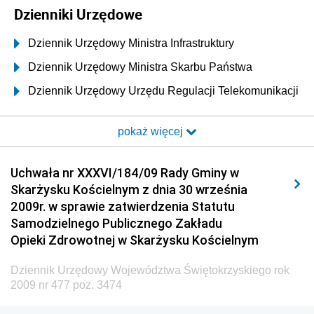
Dzienniki Urzędowe
Dziennik Urzędowy Ministra Infrastruktury
Dziennik Urzędowy Ministra Skarbu Państwa
Dziennik Urzędowy Urzędu Regulacji Telekomunikacji
i Poczty
pokaż więcej
Dziennik Urzędowy Ministra Transportu i Budownictwa
Dziennik Urzędowy Urzędu Komunikacji
Uchwała nr XXXVI/184/09 Rady Gminy w
Elektronicznej
Skarżysku Kościelnym z dnia 30 września
Dziennik Urzędowy Ministra Spraw Wewnętrznych i
2009r. w sprawie zatwierdzenia Statutu
Administracji
Samodzielnego Publicznego Zakładu
Dziennik Urzędowy Ministra Transportu
Opieki Zdrowotnej w Skarżysku Kościelnym
Dziennik Urzędowy Ministra Budownictwa
Dziennik Urzędowy Województwa Świętokrzyskiego rok
Dziennik Urzędowy Ministra Nauki i Szkolnictwa
2009 nr 477 poz. 3474
Wyższego