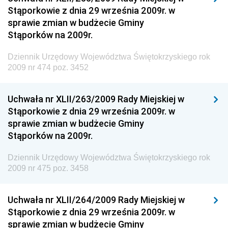
Materiałów Budowlanych
Stąporkowie z dnia 29 września 2009r. w
sprawie zmian w budżecie Gminy
Dziennik Urzędowy Ministra Infrastruktury i Rozwoju
Stąporków na 2009r.
Dziennik Urzędowy Głównego Inspektoratu Ochrony
Środowiska
Dziennik Urzędowy Województwa Świętokrzyskiego rok
2009 nr 474 poz. 3452
Dziennik Urzędowy Generalnej Dyrekcji Ochrony
Środowiska
Uchwała nr XLII/263/2009 Rady Miejskiej w
Dziennik Urzędowy Ministerstwa Administracji,
Stąporkowie z dnia 29 września 2009r. w
Gospodarki Terenowej i Ochrony Środowiska
sprawie zmian w budżecie Gminy
Dziennik Urzędowy Ministerstwa Administracji i
Stąporków na 2009r.
Gospodarki Przestrzennej
Dziennik Urzędowy Województwa Świętokrzyskiego rok
Dziennik Urzędowy Unii Europejskiej, L
2009 nr 475 poz. 3458
Dziennik Urzędowy Ministerstwa Komunikacji
Dziennik Urzędowy Ministerstwa Przemysłu
Uchwała nr XLII/264/2009 Rady Miejskiej w
Chemicznego i Lekkiego
Stąporkowie z dnia 29 września 2009r. w
sprawie zmian w budżecie Gminy
Dziennik Urzędowy Ministerstwa Rolnictwa i