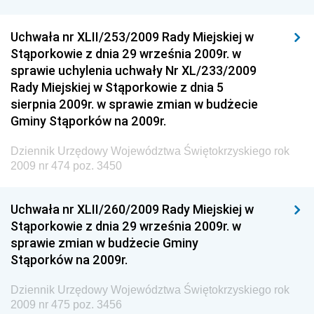
Dziennik Urzędowy Głównego Inspektoratu Transportu
Drogowego
Uchwała nr XLII/253/2009 Rady Miejskiej w
Stąporkowie z dnia 29 września 2009r. w
Dziennik Urzędowy Narodowego Banku Polskiego
sprawie uchylenia uchwały Nr XL/233/2009
Dziennik Urzędowy Komendy Głównej Policji
Rady Miejskiej w Stąporkowie z dnia 5
sierpnia 2009r. w sprawie zmian w budżecie
Dziennik Urzędowy Ministra Pracy i Polityki
Gminy Stąporków na 2009r.
Społecznej
Dziennik Urzędowy Ministra Transportu, Budownictwa
Dziennik Urzędowy Województwa Świętokrzyskiego rok
i Gospodarki Morskiej
2009 nr 474 poz. 3450
Dziennik Urzędowy Ministra Rozwoju i Technologii
Uchwała nr XLII/260/2009 Rady Miejskiej w
Dziennik Urzędowy Ministra Spraw Zagranicznych
Stąporkowie z dnia 29 września 2009r. w
Dziennik Urzędowy Centralnego Biura
sprawie zmian w budżecie Gminy
Antykorupcyjnego
Stąporków na 2009r.
Dziennik Urzędowy Agencji Bezpieczeństwa
Wewnętrznego
Dziennik Urzędowy Województwa Świętokrzyskiego rok
2009 nr 475 poz. 3456
Dziennik Urzędowy Urzędu Patentowego