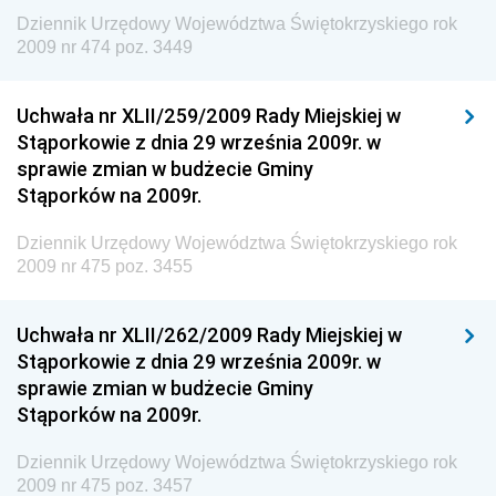
Dziennik Urzędowy Województwa Świętokrzyskiego rok
Dziennik Urzędowy Ministra Środowiska i Głównego
2009 nr 474 poz. 3449
Inspektora Ochrony Środowiska
Dziennik Urzędowy Ministra Klimatu i Środowiska
Uchwała nr XLII/259/2009 Rady Miejskiej w
Dziennik Urzędowy Ministerstwa Kultury, Dziedzictwa
Stąporkowie z dnia 29 września 2009r. w
Narodowego i Sportu
sprawie zmian w budżecie Gminy
Stąporków na 2009r.
Dziennik Urzędowy Ministra Finansów, Funduszy i
Polityki Regionalnej
Dziennik Urzędowy Województwa Świętokrzyskiego rok
Dziennik Urzędowy Ministra Rozwoju, Pracy i
2009 nr 475 poz. 3455
Technologii
Dziennik Urzędowy Ministra Kultury, Dziedzictwa
Uchwała nr XLII/262/2009 Rady Miejskiej w
Narodowego i Sportu
Stąporkowie z dnia 29 września 2009r. w
sprawie zmian w budżecie Gminy
Dziennik Urzędowy Ministra Rodziny i Polityki
Stąporków na 2009r.
Społecznej
Dziennik Urzędowy Komendy Głównej Straży
Dziennik Urzędowy Województwa Świętokrzyskiego rok
Granicznej
2009 nr 475 poz. 3457