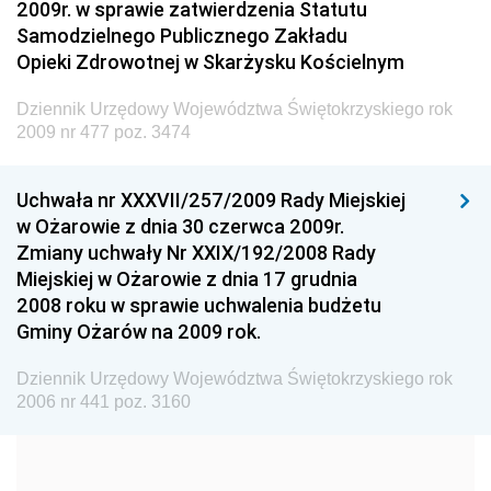
2009r. w sprawie zatwierdzenia Statutu
Administracji
Samodzielnego Publicznego Zakładu
Dziennik Urzędowy Ministra Transportu
Opieki Zdrowotnej w Skarżysku Kościelnym
Dziennik Urzędowy Ministra Budownictwa
Dziennik Urzędowy Województwa Świętokrzyskiego rok
Dziennik Urzędowy Ministra Nauki i Szkolnictwa
2009 nr 477 poz. 3474
Wyższego
Dziennik Urzędowy Głównego Urzędu Miar
Uchwała nr XXXVII/257/2009 Rady Miejskiej
w Ożarowie z dnia 30 czerwca 2009r.
Dziennik Urzędowy Ministra Rolnictwa i Rozwoju Wsi
Zmiany uchwały Nr XXIX/192/2008 Rady
Dziennik Urzędowy Ministra Edukacji Narodowej i
Miejskiej w Ożarowie z dnia 17 grudnia
Sportu
2008 roku w sprawie uchwalenia budżetu
Gminy Ożarów na 2009 rok.
Dziennik Urzędowy Ministra Edukacji i Nauki
Dziennik Urzędowy Ministra Edukacji Narodowej
Dziennik Urzędowy Województwa Świętokrzyskiego rok
2006 nr 441 poz. 3160
Dziennik Urzędowy Ministra Gospodarki Morskiej
Dziennik Urzędowy Ministra Obrony Narodowej
Dziennik Urzędowy Komendy Głównej Państwowej