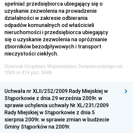
spełniać przedsiębiorca ubiegający się o
Dziennik Urzędowy Prezesa Urzędu Transportu
uzyskanie zezwolenia na prowadzenie
Kolejowego
działalności w zakresie odbierania
Dziennik Urzędowy Ministra Przedsiębiorczości i
odpadów komunalnych od właścicieli
Technologii
nieruchomości i przedsiębiorca ubiegający
się o uzyskanie zezwolenia na opróżnianie
Dziennik Urzędowy Ministra Inwestycji i Rozwoju
zbiorników bezodpływowych i transport
Dziennik Urzędowy Naczelnego Dyrektora Archiwów
nieczystości ciekłych.
Państwowych
Dziennik Urzędowy Województwa Świętokrzyskiego rok
Dziennik Urzędowy Ministra Finansów, Inwestycji i
2009 nr 474 poz. 3448
Rozwoju
Dziennik Urzędowy Ministra Klimatu
Uchwała nr XLII/252/2009 Rady Miejskiej w
Dziennik Urzędowy Ministra Sportu
Stąporkowie z dnia 29 września 2009r. w
Dziennik Urzędowy Ministra Funduszy i Polityki
sprawie uchylenia uchwały Nr XL/231/2009
Regionalnej
Rady Miejskiej w Stąporkowie z dnia 5
sierpnia 2009r. w sprawie zmian w budżecie
Dziennik Urzędowy Ministra Aktywów Państwowych
Gminy Stąporków na 2009r.
Dziennik Urzędowy Ministra Zdrowia