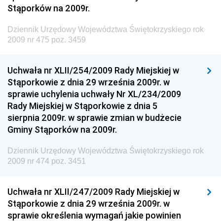
Stąporków na 2009r.
Gospodarki Żywnościowej
Dziennik Urzędowy Ministra Rodziny, Pracy i Polityki
Dziennik Urzędowy Województwa Świętokrzyskiego rok
Społecznej
2009 nr 475 poz. 3459
Dziennik Urzędowy Ministra Cyfryzacji
Uchwała nr XLII/254/2009 Rady Miejskiej w
Dziennik Urzędowy Ministra Rozwoju
Stąporkowie z dnia 29 września 2009r. w
Dziennik Urzędowy Ministra Infrastruktury i
sprawie uchylenia uchwały Nr XL/234/2009
Budownictwa
Rady Miejskiej w Stąporkowie z dnia 5
sierpnia 2009r. w sprawie zmian w budżecie
Dziennik Urzędowy Ministra Gospodarki Morskiej i
Gminy Stąporków na 2009r.
Żeglugi Śródlądowej
Dziennik Urzędowy Ministra Energii
Dziennik Urzędowy Województwa Świętokrzyskiego rok
2009 nr 474 poz. 3451
Dziennik Urzędowy Ministra Finansów
Dziennik Urzędowy Ministra Sprawiedliwości
Uchwała nr XLII/247/2009 Rady Miejskiej w
Dziennik Urzędowy Ministra Rozwoju i Finansów
Stąporkowie z dnia 29 września 2009r. w
Dziennik Urzędowy Wyższego Urzędu Górniczego
sprawie określenia wymagań jakie powinien