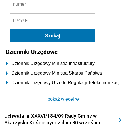
Dzienniki Urzędowe
Dziennik Urzędowy Ministra Infrastruktury
Dziennik Urzędowy Ministra Skarbu Państwa
Dziennik Urzędowy Urzędu Regulacji Telekomunikacji
i Poczty
pokaż więcej
Dziennik Urzędowy Ministra Transportu i Budownictwa
Dziennik Urzędowy Urzędu Komunikacji
Uchwała nr XXXVI/184/09 Rady Gminy w
Elektronicznej
Skarżysku Kościelnym z dnia 30 września
Dziennik Urzędowy Ministra Spraw Wewnętrznych i