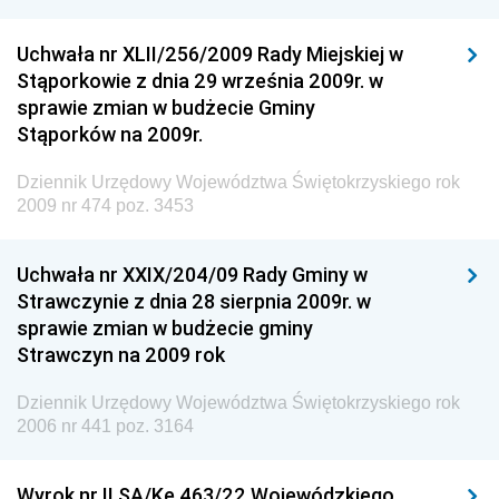
Rzeczypospolitej Polskiej
Uchwała nr XLII/256/2009 Rady Miejskiej w
Dziennik Urzędowy Generalnej Dyrekcji Dróg
Stąporkowie z dnia 29 września 2009r. w
Krajowych i Autostrad
sprawie zmian w budżecie Gminy
Dziennik Urzędowy Ministra Środowiska
Stąporków na 2009r.
Dziennik Urzędowy Ministra Administracji i Cyfryzacji
Dziennik Urzędowy Województwa Świętokrzyskiego rok
Dziennik Urzędowy Ministra Edukacji
2009 nr 474 poz. 3453
Dziennik Urzędowy Ministra Nauki
Uchwała nr XXIX/204/09 Rady Gminy w
Dziennik Urzędowy Ministra Przemysłu
Strawczynie z dnia 28 sierpnia 2009r. w
Dziennik Urzędowy Ministra Finansów i Gospodarki
sprawie zmian w budżecie gminy
Strawczyn na 2009 rok
Dziennik Urzędowy Ministra do Spraw Unii
Europejskiej
Dziennik Urzędowy Województwa Świętokrzyskiego rok
Dziennik Urzędowy Agencji Wywiadu
2006 nr 441 poz. 3164
Wyrok nr II SA/Ke 463/22 Wojewódzkiego