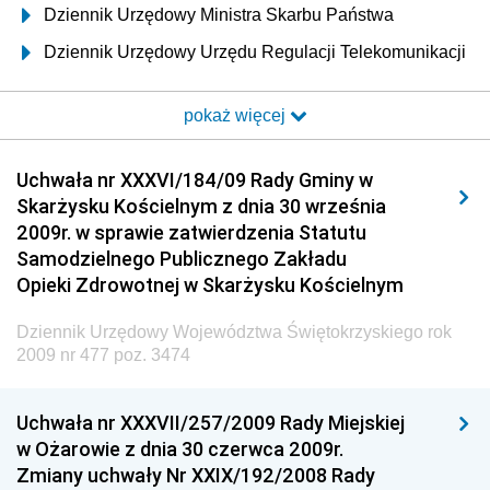
Dziennik Urzędowy Ministra Skarbu Państwa
Dziennik Urzędowy Urzędu Regulacji Telekomunikacji
i Poczty
pokaż więcej
Dziennik Urzędowy Ministra Transportu i Budownictwa
Dziennik Urzędowy Urzędu Komunikacji
Uchwała nr XXXVI/184/09 Rady Gminy w
Elektronicznej
Skarżysku Kościelnym z dnia 30 września
Dziennik Urzędowy Ministra Spraw Wewnętrznych i
2009r. w sprawie zatwierdzenia Statutu
Administracji
Samodzielnego Publicznego Zakładu
Dziennik Urzędowy Ministra Transportu
Opieki Zdrowotnej w Skarżysku Kościelnym
Dziennik Urzędowy Ministra Budownictwa
Dziennik Urzędowy Województwa Świętokrzyskiego rok
Dziennik Urzędowy Ministra Nauki i Szkolnictwa
2009 nr 477 poz. 3474
Wyższego
Dziennik Urzędowy Głównego Urzędu Miar
Uchwała nr XXXVII/257/2009 Rady Miejskiej
w Ożarowie z dnia 30 czerwca 2009r.
Dziennik Urzędowy Ministra Rolnictwa i Rozwoju Wsi
Zmiany uchwały Nr XXIX/192/2008 Rady