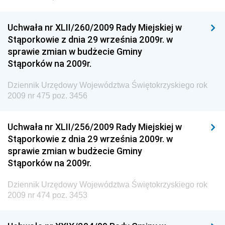
Dziennik Urzędowy Ministra Rozwoju i Technologii
Uchwała nr XLII/260/2009 Rady Miejskiej w
Dziennik Urzędowy Ministra Spraw Zagranicznych
Stąporkowie z dnia 29 września 2009r. w
Dziennik Urzędowy Centralnego Biura
sprawie zmian w budżecie Gminy
Antykorupcyjnego
Stąporków na 2009r.
Dziennik Urzędowy Agencji Bezpieczeństwa
Wewnętrznego
Dziennik Urzędowy Województwa Świętokrzyskiego rok
2009 nr 475 poz. 3456
Dziennik Urzędowy Urzędu Patentowego
Rzeczypospolitej Polskiej
Uchwała nr XLII/256/2009 Rady Miejskiej w
Dziennik Urzędowy Generalnej Dyrekcji Dróg
Stąporkowie z dnia 29 września 2009r. w
Krajowych i Autostrad
sprawie zmian w budżecie Gminy
Dziennik Urzędowy Ministra Środowiska
Stąporków na 2009r.
Dziennik Urzędowy Ministra Administracji i Cyfryzacji
Dziennik Urzędowy Województwa Świętokrzyskiego rok
Dziennik Urzędowy Ministra Edukacji
2009 nr 474 poz. 3453
Dziennik Urzędowy Ministra Nauki