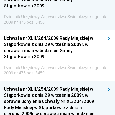
Dziennik Urzędowy Ministerstwa Administracji i
Stąporków na 2009r.
Gospodarki Przestrzennej
Dziennik Urzędowy Województwa Świętokrzyskiego rok
Dziennik Urzędowy Unii Europejskiej, L
2009 nr 475 poz. 3458
Dziennik Urzędowy Ministerstwa Komunikacji
Dziennik Urzędowy Ministerstwa Przemysłu
Uchwała nr XLII/264/2009 Rady Miejskiej w
Chemicznego i Lekkiego
Stąporkowie z dnia 29 września 2009r. w
sprawie zmian w budżecie Gminy
Dziennik Urzędowy Ministerstwa Rolnictwa i
Stąporków na 2009r.
Gospodarki Żywnościowej
Dziennik Urzędowy Ministra Rodziny, Pracy i Polityki
Dziennik Urzędowy Województwa Świętokrzyskiego rok
Społecznej
2009 nr 475 poz. 3459
Dziennik Urzędowy Ministra Cyfryzacji
Uchwała nr XLII/254/2009 Rady Miejskiej w
Dziennik Urzędowy Ministra Rozwoju
Stąporkowie z dnia 29 września 2009r. w
Dziennik Urzędowy Ministra Infrastruktury i
sprawie uchylenia uchwały Nr XL/234/2009
Budownictwa
Rady Miejskiej w Stąporkowie z dnia 5
sierpnia 2009r. w sprawie zmian w budżecie
Dziennik Urzędowy Ministra Gospodarki Morskiej i