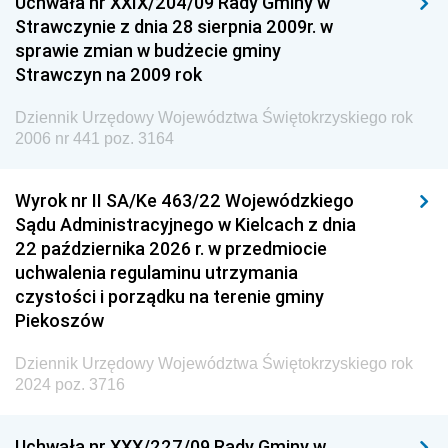
Uchwała nr XXIX/204/09 Rady Gminy w
Dziennik Urzędowy Ministra Przemysłu
Strawczynie z dnia 28 sierpnia 2009r. w
Dziennik Urzędowy Ministra Finansów i Gospodarki
sprawie zmian w budżecie gminy
Strawczyn na 2009 rok
Dziennik Urzędowy Ministra do Spraw Unii
Europejskiej
Dziennik Urzędowy Województwa Świętokrzyskiego rok
Dziennik Urzędowy Agencji Wywiadu
2006 nr 441 poz. 3164
Wyrok nr II SA/Ke 463/22 Wojewódzkiego
Sądu Administracyjnego w Kielcach z dnia
22 października 2026 r. w przedmiocie
uchwalenia regulaminu utrzymania
czystości i porządku na terenie gminy
Piekoszów
Dziennik Urzędowy Województwa Świętokrzyskiego rok
2024 poz. 3716
Uchwała nr XXX/227/09 Rady Gminy w