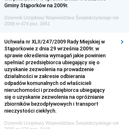
Gminy Stąporków na 2009r.
Żeglugi Śródlądowej
Dziennik Urzędowy Ministra Energii
Dziennik Urzędowy Województwa Świętokrzyskiego rok
2009 nr 474 poz. 3451
Dziennik Urzędowy Ministra Finansów
Dziennik Urzędowy Ministra Sprawiedliwości
Uchwała nr XLII/247/2009 Rady Miejskiej w
Dziennik Urzędowy Ministra Rozwoju i Finansów
Stąporkowie z dnia 29 września 2009r. w
Dziennik Urzędowy Wyższego Urzędu Górniczego
sprawie określenia wymagań jakie powinien
spełniać przedsiębiorca ubiegający się o
Dziennik Urzędowy Prezesa Urzędu Transportu
uzyskanie zezwolenia na prowadzenie
Kolejowego
działalności w zakresie odbierania
Dziennik Urzędowy Ministra Przedsiębiorczości i
odpadów komunalnych od właścicieli
Technologii
nieruchomości i przedsiębiorca ubiegający
się o uzyskanie zezwolenia na opróżnianie
Dziennik Urzędowy Ministra Inwestycji i Rozwoju
zbiorników bezodpływowych i transport
Dziennik Urzędowy Naczelnego Dyrektora Archiwów
nieczystości ciekłych.
Państwowych
Dziennik Urzędowy Województwa Świętokrzyskiego rok
Dziennik Urzędowy Ministra Finansów, Inwestycji i