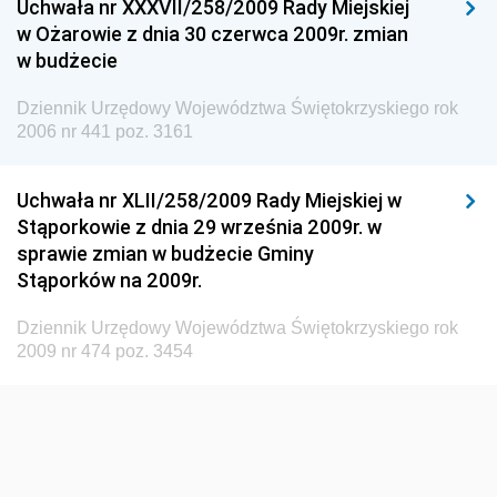
Uchwała nr XXXVII/258/2009 Rady Miejskiej
Dziennik Urzędowy Ministra Pracy i Polityki
w Ożarowie z dnia 30 czerwca 2009r. zmian
Społecznej
w budżecie
Dziennik Urzędowy Ministra Spraw Zagranicznych
Dziennik Urzędowy Województwa Świętokrzyskiego rok
Dziennik Urzędowy Urzędu Lotnictwa Cywilnego
2006 nr 441 poz. 3161
Dziennik Urzędowy Komisji Nadzoru Finansowego
Uchwała nr XLII/258/2009 Rady Miejskiej w
Dziennik Urzędowy Ministerstwa Hutnictwa i
Stąporkowie z dnia 29 września 2009r. w
Przemysłu Maszynowego
sprawie zmian w budżecie Gminy
Dziennik Urzędowy Ministerstwa Zdrowia i Opieki
Stąporków na 2009r.
Społecznej
Dziennik Urzędowy Województwa Świętokrzyskiego rok
Dziennik Urzędowy Ministerstwa Rolnictwa, Leśnictwa
2009 nr 474 poz. 3454
i Gospodarki Żywnościowej
Dziennik Urzędowy Ministra Spraw Wewnętrznych
Dziennik Urzędowy Ministra Transportu, Budownictwa
i Gospodarki Morskiej