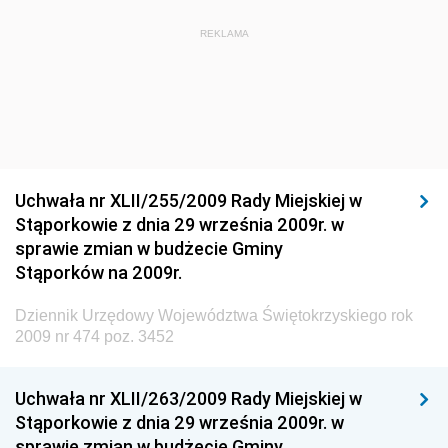
Dziennik Urzędowy Ministra Administracji i Cyfryzacji
Dziennik Urzędowy Głównego Inspektora Ochrony
REKLAMA
Środowiska
Dziennik Urzędowy Ministra Środowiska
Dziennik Urzędowy Ministra Sportu i Turystyki
Dziennik Urzędowy Ministra Rozwoju Regionalnego
Dziennik Urzędowy Ministra Budownictwa i Przemysłu
Uchwała nr XLII/255/2009 Rady Miejskiej w
Materiałów Budowlanych
Stąporkowie z dnia 29 września 2009r. w
sprawie zmian w budżecie Gminy
Dziennik Urzędowy Ministra Infrastruktury i Rozwoju
Stąporków na 2009r.
Dziennik Urzędowy Głównego Inspektoratu Ochrony
Środowiska
Dziennik Urzędowy Województwa Świętokrzyskiego rok
2009 nr 474 poz. 3452
Dziennik Urzędowy Generalnej Dyrekcji Ochrony
Środowiska
Uchwała nr XLII/263/2009 Rady Miejskiej w
Dziennik Urzędowy Ministerstwa Administracji,
Stąporkowie z dnia 29 września 2009r. w
Gospodarki Terenowej i Ochrony Środowiska
sprawie zmian w budżecie Gminy