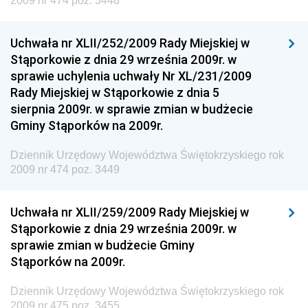
2009 nr 474 poz. 3448
Rozwoju
Dziennik Urzędowy Ministra Klimatu
Uchwała nr XLII/252/2009 Rady Miejskiej w
Dziennik Urzędowy Ministra Sportu
Stąporkowie z dnia 29 września 2009r. w
Dziennik Urzędowy Ministra Funduszy i Polityki
sprawie uchylenia uchwały Nr XL/231/2009
Regionalnej
Rady Miejskiej w Stąporkowie z dnia 5
sierpnia 2009r. w sprawie zmian w budżecie
Dziennik Urzędowy Ministra Aktywów Państwowych
Gminy Stąporków na 2009r.
Dziennik Urzędowy Ministra Zdrowia
Dziennik Urzędowy Województwa Świętokrzyskiego rok
Dziennik Urzędowy Ministra Środowiska i Głównego
2009 nr 474 poz. 3449
Inspektora Ochrony Środowiska
Dziennik Urzędowy Ministra Klimatu i Środowiska
Uchwała nr XLII/259/2009 Rady Miejskiej w
Dziennik Urzędowy Ministerstwa Kultury, Dziedzictwa
Stąporkowie z dnia 29 września 2009r. w
Narodowego i Sportu
sprawie zmian w budżecie Gminy
Stąporków na 2009r.
Dziennik Urzędowy Ministra Finansów, Funduszy i
Polityki Regionalnej
Dziennik Urzędowy Województwa Świętokrzyskiego rok
Dziennik Urzędowy Ministra Rozwoju, Pracy i
2009 nr 475 poz. 3455