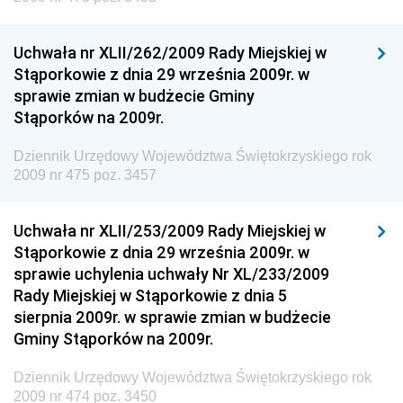
Technologii
Dziennik Urzędowy Ministra Kultury, Dziedzictwa
Uchwała nr XLII/262/2009 Rady Miejskiej w
Narodowego i Sportu
Stąporkowie z dnia 29 września 2009r. w
sprawie zmian w budżecie Gminy
Dziennik Urzędowy Ministra Rodziny i Polityki
Stąporków na 2009r.
Społecznej
Dziennik Urzędowy Komendy Głównej Straży
Dziennik Urzędowy Województwa Świętokrzyskiego rok
Granicznej
2009 nr 475 poz. 3457
Dziennik Urzędowy Głównego Inspektoratu Transportu
Drogowego
Uchwała nr XLII/253/2009 Rady Miejskiej w
Stąporkowie z dnia 29 września 2009r. w
Dziennik Urzędowy Narodowego Banku Polskiego
sprawie uchylenia uchwały Nr XL/233/2009
Dziennik Urzędowy Komendy Głównej Policji
Rady Miejskiej w Stąporkowie z dnia 5
sierpnia 2009r. w sprawie zmian w budżecie
Dziennik Urzędowy Ministra Pracy i Polityki
Gminy Stąporków na 2009r.
Społecznej
Dziennik Urzędowy Ministra Transportu, Budownictwa
Dziennik Urzędowy Województwa Świętokrzyskiego rok
i Gospodarki Morskiej
2009 nr 474 poz. 3450