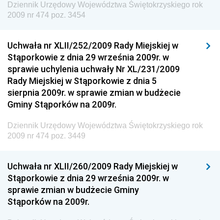
Dziennik Urzędowy Komendy Głównej Straży
Dziennik Urzędowy Województwa Świętokrzyskiego rok
Granicznej
2009 nr 474 poz. 3454
Dziennik Urzędowy Głównego Inspektoratu Transportu
Drogowego
Uchwała nr XLII/252/2009 Rady Miejskiej w
Stąporkowie z dnia 29 września 2009r. w
Dziennik Urzędowy Narodowego Banku Polskiego
sprawie uchylenia uchwały Nr XL/231/2009
Dziennik Urzędowy Komendy Głównej Policji
Rady Miejskiej w Stąporkowie z dnia 5
sierpnia 2009r. w sprawie zmian w budżecie
Dziennik Urzędowy Ministra Pracy i Polityki
Gminy Stąporków na 2009r.
Społecznej
Dziennik Urzędowy Ministra Transportu, Budownictwa
Dziennik Urzędowy Województwa Świętokrzyskiego rok
i Gospodarki Morskiej
2009 nr 474 poz. 3449
Dziennik Urzędowy Ministra Rozwoju i Technologii
Uchwała nr XLII/260/2009 Rady Miejskiej w
Dziennik Urzędowy Ministra Spraw Zagranicznych
Stąporkowie z dnia 29 września 2009r. w
Dziennik Urzędowy Centralnego Biura
sprawie zmian w budżecie Gminy
Antykorupcyjnego
Stąporków na 2009r.
Dziennik Urzędowy Agencji Bezpieczeństwa