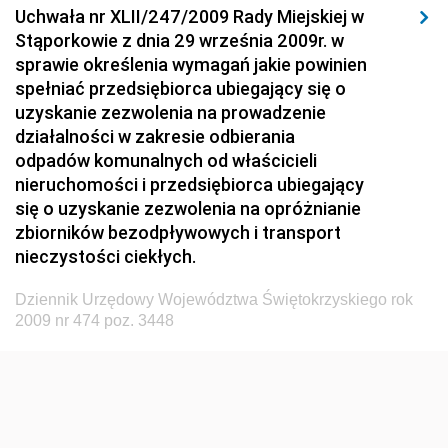
Uchwała nr XLII/247/2009 Rady Miejskiej w
Dziennik Urzędowy Ministerstwa Hutnictwa i
Stąporkowie z dnia 29 września 2009r. w
Przemysłu Maszynowego
sprawie określenia wymagań jakie powinien
Dziennik Urzędowy Ministerstwa Zdrowia i Opieki
spełniać przedsiębiorca ubiegający się o
Społecznej
uzyskanie zezwolenia na prowadzenie
działalności w zakresie odbierania
Dziennik Urzędowy Ministerstwa Rolnictwa, Leśnictwa
odpadów komunalnych od właścicieli
i Gospodarki Żywnościowej
nieruchomości i przedsiębiorca ubiegający
Dziennik Urzędowy Ministra Spraw Wewnętrznych
się o uzyskanie zezwolenia na opróżnianie
Dziennik Urzędowy Ministra Transportu, Budownictwa
zbiorników bezodpływowych i transport
i Gospodarki Morskiej
nieczystości ciekłych.
Dziennik Urzędowy Ministra Administracji i Cyfryzacji
Dziennik Urzędowy Województwa Świętokrzyskiego rok
Dziennik Urzędowy Głównego Inspektora Ochrony
2009 nr 474 poz. 3448
Środowiska
Dziennik Urzędowy Ministra Środowiska
Dziennik Urzędowy Ministra Sportu i Turystyki
Dziennik Urzędowy Ministra Rozwoju Regionalnego