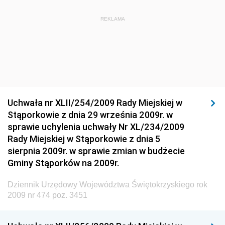
Dziennik Urzędowy Ministra Budownictwa i Przemysłu
REKLAMA
Materiałów Budowlanych
Dziennik Urzędowy Ministra Infrastruktury i Rozwoju
Dziennik Urzędowy Głównego Inspektoratu Ochrony
Środowiska
Dziennik Urzędowy Generalnej Dyrekcji Ochrony
Uchwała nr XLII/254/2009 Rady Miejskiej w
Środowiska
Stąporkowie z dnia 29 września 2009r. w
Dziennik Urzędowy Ministerstwa Administracji,
sprawie uchylenia uchwały Nr XL/234/2009
Gospodarki Terenowej i Ochrony Środowiska
Rady Miejskiej w Stąporkowie z dnia 5
sierpnia 2009r. w sprawie zmian w budżecie
Dziennik Urzędowy Ministerstwa Administracji i
Gminy Stąporków na 2009r.
Gospodarki Przestrzennej
Dziennik Urzędowy Unii Europejskiej, L
Dziennik Urzędowy Województwa Świętokrzyskiego rok
2009 nr 474 poz. 3451
Dziennik Urzędowy Ministerstwa Komunikacji
Dziennik Urzędowy Ministerstwa Przemysłu
Chemicznego i Lekkiego