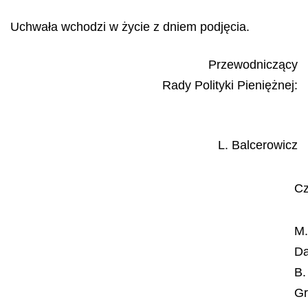
Uchwała wchodzi w życie z dniem podjęcia.
Przewodniczący
Rady Polityki Pieniężnej:
L. Balcerowicz
Cz
M
Dą
B.
Gr