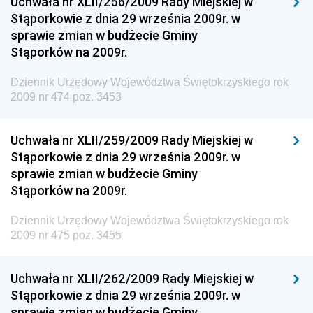
Uchwała nr XLII/256/2009 Rady Miejskiej w
Stąporkowie z dnia 29 września 2009r. w
Dziennik Urzędowy Ministerstwa Rolnictwa i
sprawie zmian w budżecie Gminy
Gospodarki Żywnościowej
Stąporków na 2009r.
Dziennik Urzędowy Ministra Rodziny, Pracy i Polityki
Społecznej
Dziennik Urzędowy Województwa Świętokrzyskiego rok
2009 nr 474 poz. 3453
Dziennik Urzędowy Ministra Cyfryzacji
Dziennik Urzędowy Ministra Rozwoju
Uchwała nr XLII/259/2009 Rady Miejskiej w
Dziennik Urzędowy Ministra Infrastruktury i
Stąporkowie z dnia 29 września 2009r. w
Budownictwa
sprawie zmian w budżecie Gminy
Stąporków na 2009r.
Dziennik Urzędowy Ministra Gospodarki Morskiej i
Żeglugi Śródlądowej
Dziennik Urzędowy Województwa Świętokrzyskiego rok
Dziennik Urzędowy Ministra Energii
2009 nr 475 poz. 3455
Dziennik Urzędowy Ministra Finansów
Uchwała nr XLII/262/2009 Rady Miejskiej w
Dziennik Urzędowy Ministra Sprawiedliwości
Stąporkowie z dnia 29 września 2009r. w
Dziennik Urzędowy Ministra Rozwoju i Finansów
sprawie zmian w budżecie Gminy