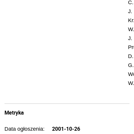
C.
J.
Kr
W.
J.
Pr
D.
G.
Wó
W.
Metryka
2001-10-26
Data ogłoszenia: