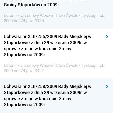
Gminy Stąporków na 2009r.
Dziennik Urzędowy Ministra Zdrowia
Dziennik Urzędowy Województwa Świętokrzyskiego rok
Dziennik Urzędowy Ministra Środowiska i Głównego
2009 nr 474 poz. 3450
Inspektora Ochrony Środowiska
Dziennik Urzędowy Ministra Klimatu i Środowiska
Uchwała nr XLII/255/2009 Rady Miejskiej w
Dziennik Urzędowy Ministerstwa Kultury, Dziedzictwa
Stąporkowie z dnia 29 września 2009r. w
Narodowego i Sportu
sprawie zmian w budżecie Gminy
Stąporków na 2009r.
Dziennik Urzędowy Ministra Finansów, Funduszy i
Polityki Regionalnej
Dziennik Urzędowy Województwa Świętokrzyskiego rok
Dziennik Urzędowy Ministra Rozwoju, Pracy i
2009 nr 474 poz. 3452
Technologii
Dziennik Urzędowy Ministra Kultury, Dziedzictwa
Uchwała nr XLII/258/2009 Rady Miejskiej w
Narodowego i Sportu
Stąporkowie z dnia 29 września 2009r. w
sprawie zmian w budżecie Gminy
Dziennik Urzędowy Ministra Rodziny i Polityki
Stąporków na 2009r.
Społecznej