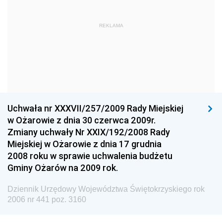
Dziennik Urzędowy Komendy Głównej Państwowej
REKLAMA
Straży Pożarnej
Dziennik Urzędowy Głównego Urzędu Statystycznego
Dziennik Urzędowy Ministra Kultury i Dziedzictwa
Narodowego
Dziennik Urzędowy Komendy Głównej Policji
Uchwała nr XXXVII/257/2009 Rady Miejskiej
Dziennik Urzędowy Ministra Gospodarki
w Ożarowie z dnia 30 czerwca 2009r.
Dziennik Urzędowy Urzędu Ochrony Konkurencji i
Zmiany uchwały Nr XXIX/192/2008 Rady
Konsumentów
Miejskiej w Ożarowie z dnia 17 grudnia
Dziennik Urzędowy Ministra Pracy i Polityki
2008 roku w sprawie uchwalenia budżetu
Społecznej
Gminy Ożarów na 2009 rok.
Dziennik Urzędowy Ministra Spraw Zagranicznych
Dziennik Urzędowy Województwa Świętokrzyskiego rok
Dziennik Urzędowy Urzędu Lotnictwa Cywilnego
2006 nr 441 poz. 3160
Dziennik Urzędowy Komisji Nadzoru Finansowego