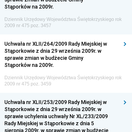
Stąporków na 2009r.
Dziennik Urzędowy Wyższego Urzędu Górniczego
Dziennik Urzędowy Prezesa Urzędu Transportu
Dziennik Urzędowy Województwa Świętokrzyskiego rok
Kolejowego
2009 nr 475 poz. 3457
Dziennik Urzędowy Ministra Przedsiębiorczości i
Technologii
Uchwała nr XLII/264/2009 Rady Miejskiej w
Stąporkowie z dnia 29 września 2009r. w
Dziennik Urzędowy Ministra Inwestycji i Rozwoju
sprawie zmian w budżecie Gminy
Dziennik Urzędowy Naczelnego Dyrektora Archiwów
Stąporków na 2009r.
Państwowych
Dziennik Urzędowy Województwa Świętokrzyskiego rok
Dziennik Urzędowy Ministra Finansów, Inwestycji i
2009 nr 475 poz. 3459
Rozwoju
Dziennik Urzędowy Ministra Klimatu
Uchwała nr XLII/253/2009 Rady Miejskiej w
Dziennik Urzędowy Ministra Sportu
Stąporkowie z dnia 29 września 2009r. w
Dziennik Urzędowy Ministra Funduszy i Polityki
sprawie uchylenia uchwały Nr XL/233/2009
Regionalnej
Rady Miejskiej w Stąporkowie z dnia 5
sierpnia 2009r. w sprawie zmian w budżecie
Dziennik Urzędowy Ministra Aktywów Państwowych