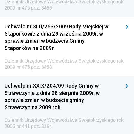
Wewnętrznego
Dziennik Urzędowy Województwa Świętokrzyskiego rok
2009 nr 475 poz. 3456
Dziennik Urzędowy Urzędu Patentowego
Rzeczypospolitej Polskiej
Uchwała nr XLII/263/2009 Rady Miejskiej w
Dziennik Urzędowy Generalnej Dyrekcji Dróg
Stąporkowie z dnia 29 września 2009r. w
Krajowych i Autostrad
sprawie zmian w budżecie Gminy
Dziennik Urzędowy Ministra Środowiska
Stąporków na 2009r.
Dziennik Urzędowy Ministra Administracji i Cyfryzacji
Dziennik Urzędowy Województwa Świętokrzyskiego rok
Dziennik Urzędowy Ministra Edukacji
2009 nr 475 poz. 3458
Dziennik Urzędowy Ministra Nauki
Uchwała nr XXIX/204/09 Rady Gminy w
Dziennik Urzędowy Ministra Przemysłu
Strawczynie z dnia 28 sierpnia 2009r. w
Dziennik Urzędowy Ministra Finansów i Gospodarki
sprawie zmian w budżecie gminy
Strawczyn na 2009 rok
Dziennik Urzędowy Ministra do Spraw Unii
Europejskiej
Dziennik Urzędowy Województwa Świętokrzyskiego rok
Dziennik Urzędowy Agencji Wywiadu
2006 nr 441 poz. 3164