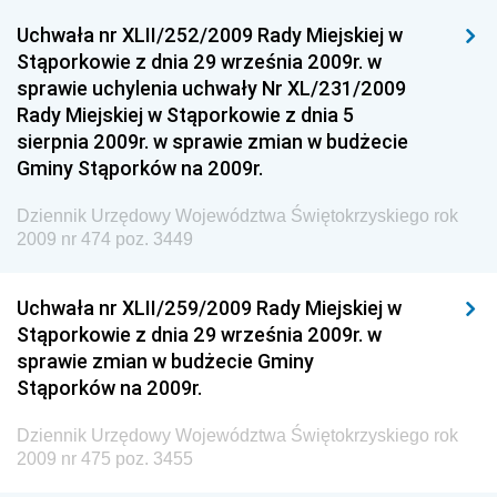
Dziennik Urzędowy Ministra Klimatu
Uchwała nr XLII/252/2009 Rady Miejskiej w
Dziennik Urzędowy Ministra Sportu
Stąporkowie z dnia 29 września 2009r. w
Dziennik Urzędowy Ministra Funduszy i Polityki
sprawie uchylenia uchwały Nr XL/231/2009
Regionalnej
Rady Miejskiej w Stąporkowie z dnia 5
sierpnia 2009r. w sprawie zmian w budżecie
Dziennik Urzędowy Ministra Aktywów Państwowych
Gminy Stąporków na 2009r.
Dziennik Urzędowy Ministra Zdrowia
Dziennik Urzędowy Województwa Świętokrzyskiego rok
Dziennik Urzędowy Ministra Środowiska i Głównego
2009 nr 474 poz. 3449
Inspektora Ochrony Środowiska
Dziennik Urzędowy Ministra Klimatu i Środowiska
Uchwała nr XLII/259/2009 Rady Miejskiej w
Dziennik Urzędowy Ministerstwa Kultury, Dziedzictwa
Stąporkowie z dnia 29 września 2009r. w
Narodowego i Sportu
sprawie zmian w budżecie Gminy
Stąporków na 2009r.
Dziennik Urzędowy Ministra Finansów, Funduszy i
Polityki Regionalnej
Dziennik Urzędowy Województwa Świętokrzyskiego rok
Dziennik Urzędowy Ministra Rozwoju, Pracy i
2009 nr 475 poz. 3455
Technologii