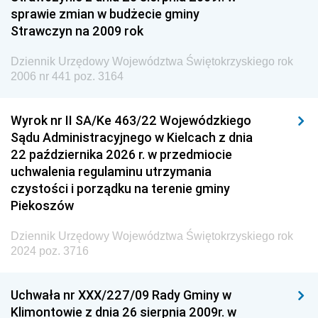
Dziennik Urzędowy Ministra Finansów i Gospodarki
sprawie zmian w budżecie gminy
Strawczyn na 2009 rok
Dziennik Urzędowy Ministra do Spraw Unii
Europejskiej
Dziennik Urzędowy Województwa Świętokrzyskiego rok
Dziennik Urzędowy Agencji Wywiadu
2006 nr 441 poz. 3164
Wyrok nr II SA/Ke 463/22 Wojewódzkiego
Sądu Administracyjnego w Kielcach z dnia
22 października 2026 r. w przedmiocie
uchwalenia regulaminu utrzymania
czystości i porządku na terenie gminy
Piekoszów
Dziennik Urzędowy Województwa Świętokrzyskiego rok
2024 poz. 3716
Uchwała nr XXX/227/09 Rady Gminy w
Klimontowie z dnia 26 sierpnia 2009r. w