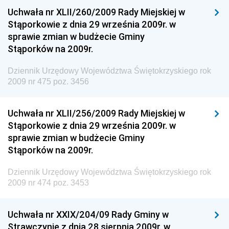
Uchwała nr XLII/260/2009 Rady Miejskiej w
Dziennik Urzędowy Ministra Spraw Zagranicznych
Stąporkowie z dnia 29 września 2009r. w
Dziennik Urzędowy Centralnego Biura
sprawie zmian w budżecie Gminy
Antykorupcyjnego
Stąporków na 2009r.
Dziennik Urzędowy Agencji Bezpieczeństwa
Wewnętrznego
Dziennik Urzędowy Województwa Świętokrzyskiego rok
2009 nr 475 poz. 3456
Dziennik Urzędowy Urzędu Patentowego
Rzeczypospolitej Polskiej
Uchwała nr XLII/256/2009 Rady Miejskiej w
Dziennik Urzędowy Generalnej Dyrekcji Dróg
Stąporkowie z dnia 29 września 2009r. w
Krajowych i Autostrad
sprawie zmian w budżecie Gminy
Dziennik Urzędowy Ministra Środowiska
Stąporków na 2009r.
Dziennik Urzędowy Ministra Administracji i Cyfryzacji
Dziennik Urzędowy Województwa Świętokrzyskiego rok
Dziennik Urzędowy Ministra Edukacji
2009 nr 474 poz. 3453
Dziennik Urzędowy Ministra Nauki
Uchwała nr XXIX/204/09 Rady Gminy w
Dziennik Urzędowy Ministra Przemysłu
Strawczynie z dnia 28 sierpnia 2009r. w