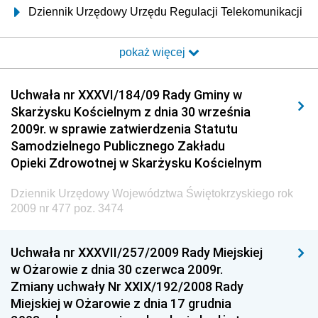
Dziennik Urzędowy Urzędu Regulacji Telekomunikacji
i Poczty
pokaż więcej
Dziennik Urzędowy Ministra Transportu i Budownictwa
Dziennik Urzędowy Urzędu Komunikacji
Uchwała nr XXXVI/184/09 Rady Gminy w
Elektronicznej
Skarżysku Kościelnym z dnia 30 września
Dziennik Urzędowy Ministra Spraw Wewnętrznych i
2009r. w sprawie zatwierdzenia Statutu
Administracji
Samodzielnego Publicznego Zakładu
Dziennik Urzędowy Ministra Transportu
Opieki Zdrowotnej w Skarżysku Kościelnym
Dziennik Urzędowy Ministra Budownictwa
Dziennik Urzędowy Województwa Świętokrzyskiego rok
Dziennik Urzędowy Ministra Nauki i Szkolnictwa
2009 nr 477 poz. 3474
Wyższego
Dziennik Urzędowy Głównego Urzędu Miar
Uchwała nr XXXVII/257/2009 Rady Miejskiej
w Ożarowie z dnia 30 czerwca 2009r.
Dziennik Urzędowy Ministra Rolnictwa i Rozwoju Wsi
Zmiany uchwały Nr XXIX/192/2008 Rady
Dziennik Urzędowy Ministra Edukacji Narodowej i
Miejskiej w Ożarowie z dnia 17 grudnia
Sportu