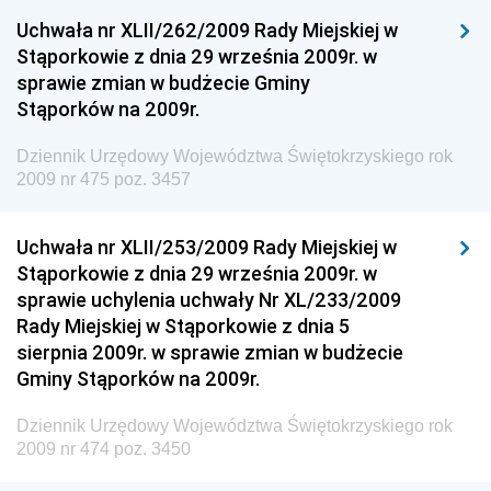
Dziennik Urzędowy Ministra Kultury, Dziedzictwa
Uchwała nr XLII/262/2009 Rady Miejskiej w
Narodowego i Sportu
Stąporkowie z dnia 29 września 2009r. w
sprawie zmian w budżecie Gminy
Dziennik Urzędowy Ministra Rodziny i Polityki
Stąporków na 2009r.
Społecznej
Dziennik Urzędowy Komendy Głównej Straży
Dziennik Urzędowy Województwa Świętokrzyskiego rok
Granicznej
2009 nr 475 poz. 3457
Dziennik Urzędowy Głównego Inspektoratu Transportu
Drogowego
Uchwała nr XLII/253/2009 Rady Miejskiej w
Stąporkowie z dnia 29 września 2009r. w
Dziennik Urzędowy Narodowego Banku Polskiego
sprawie uchylenia uchwały Nr XL/233/2009
Dziennik Urzędowy Komendy Głównej Policji
Rady Miejskiej w Stąporkowie z dnia 5
sierpnia 2009r. w sprawie zmian w budżecie
Dziennik Urzędowy Ministra Pracy i Polityki
Gminy Stąporków na 2009r.
Społecznej
Dziennik Urzędowy Ministra Transportu, Budownictwa
Dziennik Urzędowy Województwa Świętokrzyskiego rok
i Gospodarki Morskiej
2009 nr 474 poz. 3450
Dziennik Urzędowy Ministra Rozwoju i Technologii