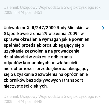
Dziennik Urzędowy Ministra Energii
Dziennik Urzędowy Województwa Świętokrzyskiego rok
2009 nr 474 poz. 3451
Dziennik Urzędowy Ministra Finansów
Dziennik Urzędowy Ministra Sprawiedliwości
Uchwała nr XLII/247/2009 Rady Miejskiej w
Dziennik Urzędowy Ministra Rozwoju i Finansów
Stąporkowie z dnia 29 września 2009r. w
Dziennik Urzędowy Wyższego Urzędu Górniczego
sprawie określenia wymagań jakie powinien
spełniać przedsiębiorca ubiegający się o
Dziennik Urzędowy Prezesa Urzędu Transportu
uzyskanie zezwolenia na prowadzenie
Kolejowego
działalności w zakresie odbierania
Dziennik Urzędowy Ministra Przedsiębiorczości i
odpadów komunalnych od właścicieli
Technologii
nieruchomości i przedsiębiorca ubiegający
się o uzyskanie zezwolenia na opróżnianie
Dziennik Urzędowy Ministra Inwestycji i Rozwoju
zbiorników bezodpływowych i transport
Dziennik Urzędowy Naczelnego Dyrektora Archiwów
nieczystości ciekłych.
Państwowych
Dziennik Urzędowy Województwa Świętokrzyskiego rok
Dziennik Urzędowy Ministra Finansów, Inwestycji i
2009 nr 474 poz. 3448
Rozwoju