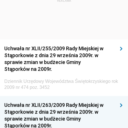
Dziennik Urzędowy Głównego Inspektora Ochrony
REKLAMA
Środowiska
Dziennik Urzędowy Ministra Środowiska
Dziennik Urzędowy Ministra Sportu i Turystyki
Dziennik Urzędowy Ministra Rozwoju Regionalnego
Dziennik Urzędowy Ministra Budownictwa i Przemysłu
Uchwała nr XLII/255/2009 Rady Miejskiej w
Materiałów Budowlanych
Stąporkowie z dnia 29 września 2009r. w
sprawie zmian w budżecie Gminy
Dziennik Urzędowy Ministra Infrastruktury i Rozwoju
Stąporków na 2009r.
Dziennik Urzędowy Głównego Inspektoratu Ochrony
Środowiska
Dziennik Urzędowy Województwa Świętokrzyskiego rok
2009 nr 474 poz. 3452
Dziennik Urzędowy Generalnej Dyrekcji Ochrony
Środowiska
Uchwała nr XLII/263/2009 Rady Miejskiej w
Dziennik Urzędowy Ministerstwa Administracji,
Stąporkowie z dnia 29 września 2009r. w
Gospodarki Terenowej i Ochrony Środowiska
sprawie zmian w budżecie Gminy
Dziennik Urzędowy Ministerstwa Administracji i
Stąporków na 2009r.