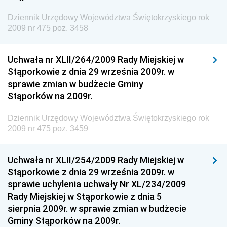
Gospodarki Przestrzennej
Dziennik Urzędowy Województwa Świętokrzyskiego rok
Dziennik Urzędowy Unii Europejskiej, L
2009 nr 475 poz. 3458
Dziennik Urzędowy Ministerstwa Komunikacji
Dziennik Urzędowy Ministerstwa Przemysłu
Uchwała nr XLII/264/2009 Rady Miejskiej w
Chemicznego i Lekkiego
Stąporkowie z dnia 29 września 2009r. w
sprawie zmian w budżecie Gminy
Dziennik Urzędowy Ministerstwa Rolnictwa i
Stąporków na 2009r.
Gospodarki Żywnościowej
Dziennik Urzędowy Ministra Rodziny, Pracy i Polityki
Dziennik Urzędowy Województwa Świętokrzyskiego rok
Społecznej
2009 nr 475 poz. 3459
Dziennik Urzędowy Ministra Cyfryzacji
Uchwała nr XLII/254/2009 Rady Miejskiej w
Dziennik Urzędowy Ministra Rozwoju
Stąporkowie z dnia 29 września 2009r. w
Dziennik Urzędowy Ministra Infrastruktury i
sprawie uchylenia uchwały Nr XL/234/2009
Budownictwa
Rady Miejskiej w Stąporkowie z dnia 5
sierpnia 2009r. w sprawie zmian w budżecie
Dziennik Urzędowy Ministra Gospodarki Morskiej i
Gminy Stąporków na 2009r.
Żeglugi Śródlądowej