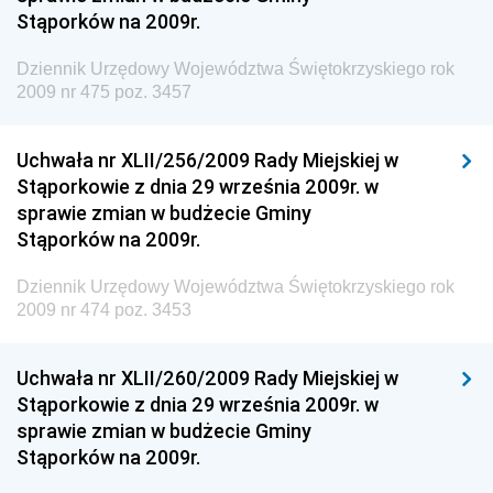
Dziennik Urzędowy Komendy Głównej Straży
Stąporków na 2009r.
Granicznej
Dziennik Urzędowy Województwa Świętokrzyskiego rok
Dziennik Urzędowy Głównego Inspektoratu Transportu
2009 nr 475 poz. 3457
Drogowego
Dziennik Urzędowy Narodowego Banku Polskiego
Uchwała nr XLII/256/2009 Rady Miejskiej w
Dziennik Urzędowy Komendy Głównej Policji
Stąporkowie z dnia 29 września 2009r. w
sprawie zmian w budżecie Gminy
Dziennik Urzędowy Ministra Pracy i Polityki
Stąporków na 2009r.
Społecznej
Dziennik Urzędowy Ministra Transportu, Budownictwa
Dziennik Urzędowy Województwa Świętokrzyskiego rok
i Gospodarki Morskiej
2009 nr 474 poz. 3453
Dziennik Urzędowy Ministra Rozwoju i Technologii
Uchwała nr XLII/260/2009 Rady Miejskiej w
Dziennik Urzędowy Ministra Spraw Zagranicznych
Stąporkowie z dnia 29 września 2009r. w
Dziennik Urzędowy Centralnego Biura
sprawie zmian w budżecie Gminy
Antykorupcyjnego
Stąporków na 2009r.
Dziennik Urzędowy Agencji Bezpieczeństwa