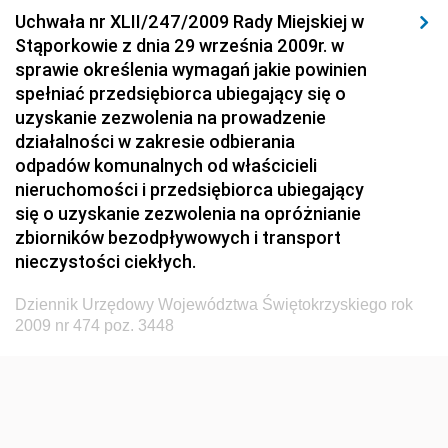
Uchwała nr XLII/247/2009 Rady Miejskiej w
Dziennik Urzędowy Ministerstwa Hutnictwa i
Stąporkowie z dnia 29 września 2009r. w
Przemysłu Maszynowego
sprawie określenia wymagań jakie powinien
Dziennik Urzędowy Ministerstwa Zdrowia i Opieki
spełniać przedsiębiorca ubiegający się o
Społecznej
uzyskanie zezwolenia na prowadzenie
działalności w zakresie odbierania
Dziennik Urzędowy Ministerstwa Rolnictwa, Leśnictwa
odpadów komunalnych od właścicieli
i Gospodarki Żywnościowej
nieruchomości i przedsiębiorca ubiegający
Dziennik Urzędowy Ministra Spraw Wewnętrznych
się o uzyskanie zezwolenia na opróżnianie
Dziennik Urzędowy Ministra Transportu, Budownictwa
zbiorników bezodpływowych i transport
i Gospodarki Morskiej
nieczystości ciekłych.
Dziennik Urzędowy Ministra Administracji i Cyfryzacji
Dziennik Urzędowy Województwa Świętokrzyskiego rok
Dziennik Urzędowy Głównego Inspektora Ochrony
2009 nr 474 poz. 3448
Środowiska
Dziennik Urzędowy Ministra Środowiska
Dziennik Urzędowy Ministra Sportu i Turystyki