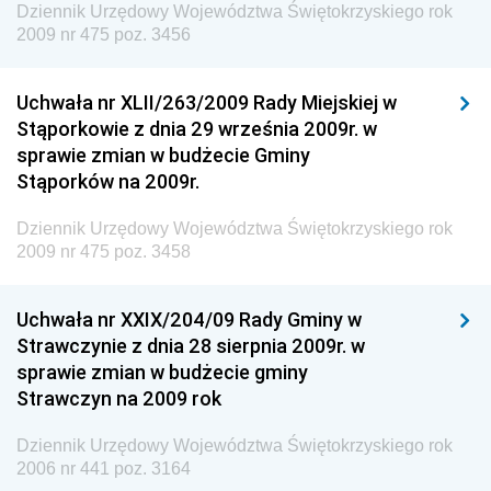
Wewnętrznego
Dziennik Urzędowy Województwa Świętokrzyskiego rok
2009 nr 475 poz. 3456
Dziennik Urzędowy Urzędu Patentowego
Rzeczypospolitej Polskiej
Uchwała nr XLII/263/2009 Rady Miejskiej w
Dziennik Urzędowy Generalnej Dyrekcji Dróg
Stąporkowie z dnia 29 września 2009r. w
Krajowych i Autostrad
sprawie zmian w budżecie Gminy
Dziennik Urzędowy Ministra Środowiska
Stąporków na 2009r.
Dziennik Urzędowy Ministra Administracji i Cyfryzacji
Dziennik Urzędowy Województwa Świętokrzyskiego rok
Dziennik Urzędowy Ministra Edukacji
2009 nr 475 poz. 3458
Dziennik Urzędowy Ministra Nauki
Uchwała nr XXIX/204/09 Rady Gminy w
Dziennik Urzędowy Ministra Przemysłu
Strawczynie z dnia 28 sierpnia 2009r. w
Dziennik Urzędowy Ministra Finansów i Gospodarki
sprawie zmian w budżecie gminy
Strawczyn na 2009 rok
Dziennik Urzędowy Ministra do Spraw Unii
Europejskiej
Dziennik Urzędowy Województwa Świętokrzyskiego rok
Dziennik Urzędowy Agencji Wywiadu
2006 nr 441 poz. 3164