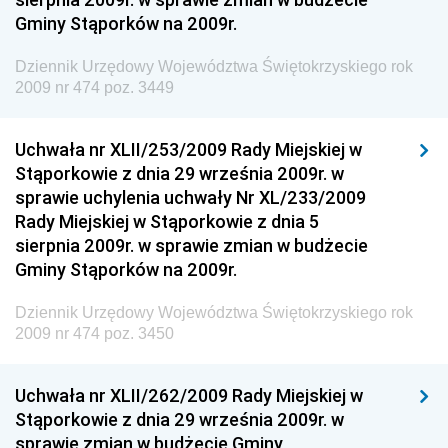
Dziennik Urzędowy Ministra Aktywów Państwowych
Gminy Stąporków na 2009r.
Dziennik Urzędowy Ministra Zdrowia
Dziennik Urzędowy Województwa Świętokrzyskiego rok
Dziennik Urzędowy Ministra Środowiska i Głównego
2009 nr 474 poz. 3449
Inspektora Ochrony Środowiska
Dziennik Urzędowy Ministra Klimatu i Środowiska
Uchwała nr XLII/253/2009 Rady Miejskiej w
Dziennik Urzędowy Ministerstwa Kultury, Dziedzictwa
Stąporkowie z dnia 29 września 2009r. w
Narodowego i Sportu
sprawie uchylenia uchwały Nr XL/233/2009
Rady Miejskiej w Stąporkowie z dnia 5
Dziennik Urzędowy Ministra Finansów, Funduszy i
sierpnia 2009r. w sprawie zmian w budżecie
Polityki Regionalnej
Gminy Stąporków na 2009r.
Dziennik Urzędowy Ministra Rozwoju, Pracy i
Technologii
Dziennik Urzędowy Województwa Świętokrzyskiego rok
2009 nr 474 poz. 3450
Dziennik Urzędowy Ministra Kultury, Dziedzictwa
Narodowego i Sportu
Uchwała nr XLII/262/2009 Rady Miejskiej w
Dziennik Urzędowy Ministra Rodziny i Polityki
Stąporkowie z dnia 29 września 2009r. w
Społecznej
sprawie zmian w budżecie Gminy