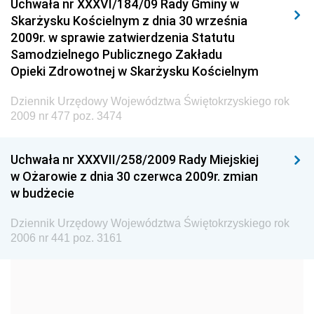
Uchwała nr XXXVI/184/09 Rady Gminy w
Elektronicznej
Skarżysku Kościelnym z dnia 30 września
Dziennik Urzędowy Ministra Spraw Wewnętrznych i
2009r. w sprawie zatwierdzenia Statutu
Administracji
Samodzielnego Publicznego Zakładu
Dziennik Urzędowy Ministra Transportu
Opieki Zdrowotnej w Skarżysku Kościelnym
Dziennik Urzędowy Ministra Budownictwa
Dziennik Urzędowy Województwa Świętokrzyskiego rok
Dziennik Urzędowy Ministra Nauki i Szkolnictwa
2009 nr 477 poz. 3474
Wyższego
Dziennik Urzędowy Głównego Urzędu Miar
Uchwała nr XXXVII/258/2009 Rady Miejskiej
w Ożarowie z dnia 30 czerwca 2009r. zmian
Dziennik Urzędowy Ministra Rolnictwa i Rozwoju Wsi
w budżecie
Dziennik Urzędowy Ministra Edukacji Narodowej i
Sportu
Dziennik Urzędowy Województwa Świętokrzyskiego rok
2006 nr 441 poz. 3161
Dziennik Urzędowy Ministra Edukacji i Nauki
Dziennik Urzędowy Ministra Edukacji Narodowej
Dziennik Urzędowy Ministra Gospodarki Morskiej