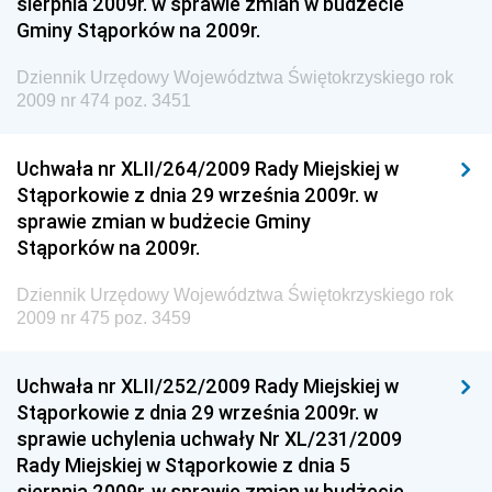
sierpnia 2009r. w sprawie zmian w budżecie
Gminy Stąporków na 2009r.
Dziennik Urzędowy Wyższego Urzędu Górniczego
Dziennik Urzędowy Prezesa Urzędu Transportu
Dziennik Urzędowy Województwa Świętokrzyskiego rok
Kolejowego
2009 nr 474 poz. 3451
Dziennik Urzędowy Ministra Przedsiębiorczości i
Technologii
Uchwała nr XLII/264/2009 Rady Miejskiej w
Stąporkowie z dnia 29 września 2009r. w
Dziennik Urzędowy Ministra Inwestycji i Rozwoju
sprawie zmian w budżecie Gminy
Dziennik Urzędowy Naczelnego Dyrektora Archiwów
Stąporków na 2009r.
Państwowych
Dziennik Urzędowy Województwa Świętokrzyskiego rok
Dziennik Urzędowy Ministra Finansów, Inwestycji i
2009 nr 475 poz. 3459
Rozwoju
Dziennik Urzędowy Ministra Klimatu
Uchwała nr XLII/252/2009 Rady Miejskiej w
Dziennik Urzędowy Ministra Sportu
Stąporkowie z dnia 29 września 2009r. w
Dziennik Urzędowy Ministra Funduszy i Polityki
sprawie uchylenia uchwały Nr XL/231/2009
Regionalnej
Rady Miejskiej w Stąporkowie z dnia 5
sierpnia 2009r. w sprawie zmian w budżecie