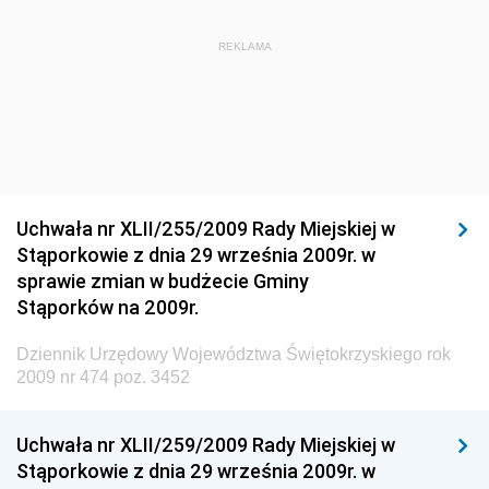
Dziennik Urzędowy Ministra Rozwoju Regionalnego
Dziennik Urzędowy Ministra Budownictwa i Przemysłu
REKLAMA
Materiałów Budowlanych
Dziennik Urzędowy Ministra Infrastruktury i Rozwoju
Dziennik Urzędowy Głównego Inspektoratu Ochrony
Środowiska
Dziennik Urzędowy Generalnej Dyrekcji Ochrony
Uchwała nr XLII/255/2009 Rady Miejskiej w
Środowiska
Stąporkowie z dnia 29 września 2009r. w
Dziennik Urzędowy Ministerstwa Administracji,
sprawie zmian w budżecie Gminy
Gospodarki Terenowej i Ochrony Środowiska
Stąporków na 2009r.
Dziennik Urzędowy Ministerstwa Administracji i
Dziennik Urzędowy Województwa Świętokrzyskiego rok
Gospodarki Przestrzennej
2009 nr 474 poz. 3452
Dziennik Urzędowy Unii Europejskiej, L
Dziennik Urzędowy Ministerstwa Komunikacji
Uchwała nr XLII/259/2009 Rady Miejskiej w
Stąporkowie z dnia 29 września 2009r. w
Dziennik Urzędowy Ministerstwa Przemysłu