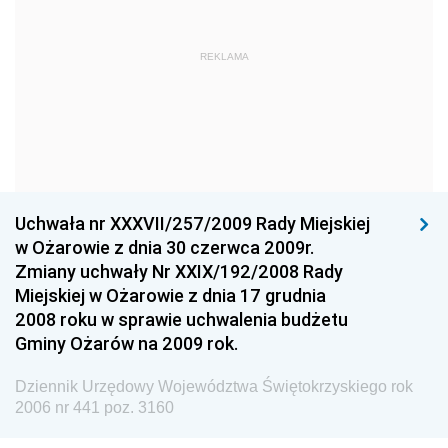
Dziennik Urzędowy Ministra Obrony Narodowej
Dziennik Urzędowy Komendy Głównej Państwowej
REKLAMA
Straży Pożarnej
Dziennik Urzędowy Głównego Urzędu Statystycznego
Dziennik Urzędowy Ministra Kultury i Dziedzictwa
Narodowego
Dziennik Urzędowy Komendy Głównej Policji
Uchwała nr XXXVII/257/2009 Rady Miejskiej
Dziennik Urzędowy Ministra Gospodarki
w Ożarowie z dnia 30 czerwca 2009r.
Dziennik Urzędowy Urzędu Ochrony Konkurencji i
Zmiany uchwały Nr XXIX/192/2008 Rady
Konsumentów
Miejskiej w Ożarowie z dnia 17 grudnia
Dziennik Urzędowy Ministra Pracy i Polityki
2008 roku w sprawie uchwalenia budżetu
Społecznej
Gminy Ożarów na 2009 rok.
Dziennik Urzędowy Ministra Spraw Zagranicznych
Dziennik Urzędowy Województwa Świętokrzyskiego rok
Dziennik Urzędowy Urzędu Lotnictwa Cywilnego
2006 nr 441 poz. 3160
Dziennik Urzędowy Komisji Nadzoru Finansowego