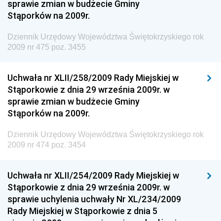
sprawie zmian w budżecie Gminy
Chemicznego i Lekkiego
Stąporków na 2009r.
Dziennik Urzędowy Ministerstwa Rolnictwa i
Gospodarki Żywnościowej
Dziennik Urzędowy Województwa Świętokrzyskiego rok
2009 nr 475 poz. 3455
Dziennik Urzędowy Ministra Rodziny, Pracy i Polityki
Społecznej
Uchwała nr XLII/258/2009 Rady Miejskiej w
Dziennik Urzędowy Ministra Cyfryzacji
Stąporkowie z dnia 29 września 2009r. w
Dziennik Urzędowy Ministra Rozwoju
sprawie zmian w budżecie Gminy
Dziennik Urzędowy Ministra Infrastruktury i
Stąporków na 2009r.
Budownictwa
Dziennik Urzędowy Województwa Świętokrzyskiego rok
Dziennik Urzędowy Ministra Gospodarki Morskiej i
2009 nr 474 poz. 3454
Żeglugi Śródlądowej
Dziennik Urzędowy Ministra Energii
Uchwała nr XLII/254/2009 Rady Miejskiej w
Dziennik Urzędowy Ministra Finansów
Stąporkowie z dnia 29 września 2009r. w
sprawie uchylenia uchwały Nr XL/234/2009
Dziennik Urzędowy Ministra Sprawiedliwości
Rady Miejskiej w Stąporkowie z dnia 5
Dziennik Urzędowy Ministra Rozwoju i Finansów