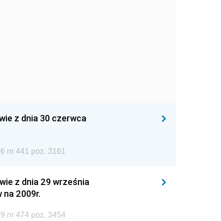
wie z dnia 30 czerwca
6 nr 441 poz. 3161
wie z dnia 29 września
 na 2009r.
9 nr 474 poz. 3454