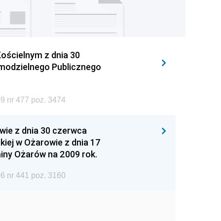
ościelnym z dnia 30
amodzielnego Publicznego
9 nr 477 poz. 3474
wie z dnia 30 czerwca
iej w Ożarowie z dnia 17
iny Ożarów na 2009 rok.
6 nr 441 poz. 3160