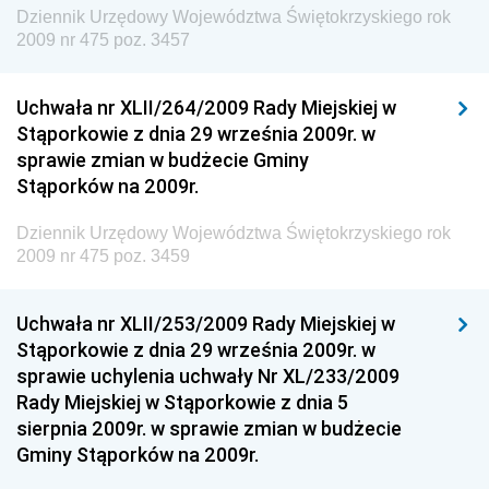
Dziennik Urzędowy Prezesa Urzędu Transportu
Dziennik Urzędowy Województwa Świętokrzyskiego rok
Kolejowego
2009 nr 475 poz. 3457
Dziennik Urzędowy Ministra Przedsiębiorczości i
Technologii
Uchwała nr XLII/264/2009 Rady Miejskiej w
Stąporkowie z dnia 29 września 2009r. w
Dziennik Urzędowy Ministra Inwestycji i Rozwoju
sprawie zmian w budżecie Gminy
Dziennik Urzędowy Naczelnego Dyrektora Archiwów
Stąporków na 2009r.
Państwowych
Dziennik Urzędowy Województwa Świętokrzyskiego rok
Dziennik Urzędowy Ministra Finansów, Inwestycji i
2009 nr 475 poz. 3459
Rozwoju
Dziennik Urzędowy Ministra Klimatu
Uchwała nr XLII/253/2009 Rady Miejskiej w
Dziennik Urzędowy Ministra Sportu
Stąporkowie z dnia 29 września 2009r. w
Dziennik Urzędowy Ministra Funduszy i Polityki
sprawie uchylenia uchwały Nr XL/233/2009
Regionalnej
Rady Miejskiej w Stąporkowie z dnia 5
sierpnia 2009r. w sprawie zmian w budżecie
Dziennik Urzędowy Ministra Aktywów Państwowych
Gminy Stąporków na 2009r.
Dziennik Urzędowy Ministra Zdrowia