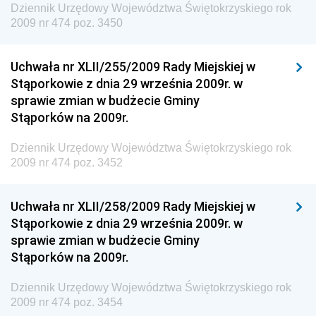
Dziennik Urzędowy Województwa Świętokrzyskiego rok
Dziennik Urzędowy Ministra Środowiska i Głównego
2009 nr 474 poz. 3450
Inspektora Ochrony Środowiska
Dziennik Urzędowy Ministra Klimatu i Środowiska
Uchwała nr XLII/255/2009 Rady Miejskiej w
Dziennik Urzędowy Ministerstwa Kultury, Dziedzictwa
Stąporkowie z dnia 29 września 2009r. w
Narodowego i Sportu
sprawie zmian w budżecie Gminy
Stąporków na 2009r.
Dziennik Urzędowy Ministra Finansów, Funduszy i
Polityki Regionalnej
Dziennik Urzędowy Województwa Świętokrzyskiego rok
Dziennik Urzędowy Ministra Rozwoju, Pracy i
2009 nr 474 poz. 3452
Technologii
Dziennik Urzędowy Ministra Kultury, Dziedzictwa
Uchwała nr XLII/258/2009 Rady Miejskiej w
Narodowego i Sportu
Stąporkowie z dnia 29 września 2009r. w
sprawie zmian w budżecie Gminy
Dziennik Urzędowy Ministra Rodziny i Polityki
Stąporków na 2009r.
Społecznej
Dziennik Urzędowy Komendy Głównej Straży
Dziennik Urzędowy Województwa Świętokrzyskiego rok
Granicznej
2009 nr 474 poz. 3454