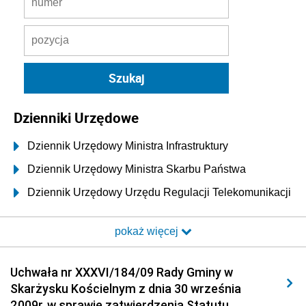
Dzienniki Urzędowe
Dziennik Urzędowy Ministra Infrastruktury
Dziennik Urzędowy Ministra Skarbu Państwa
Dziennik Urzędowy Urzędu Regulacji Telekomunikacji
i Poczty
pokaż więcej
Dziennik Urzędowy Ministra Transportu i Budownictwa
Dziennik Urzędowy Urzędu Komunikacji
Uchwała nr XXXVI/184/09 Rady Gminy w
Elektronicznej
Skarżysku Kościelnym z dnia 30 września
Dziennik Urzędowy Ministra Spraw Wewnętrznych i
2009r. w sprawie zatwierdzenia Statutu