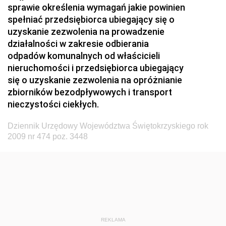
sprawie określenia wymagań jakie powinien
Dziennik Urzędowy Ministerstwa Zdrowia i Opieki
spełniać przedsiębiorca ubiegający się o
Społecznej
uzyskanie zezwolenia na prowadzenie
działalności w zakresie odbierania
Dziennik Urzędowy Ministerstwa Rolnictwa, Leśnictwa
odpadów komunalnych od właścicieli
i Gospodarki Żywnościowej
nieruchomości i przedsiębiorca ubiegający
Dziennik Urzędowy Ministra Spraw Wewnętrznych
się o uzyskanie zezwolenia na opróżnianie
Dziennik Urzędowy Ministra Transportu, Budownictwa
zbiorników bezodpływowych i transport
i Gospodarki Morskiej
nieczystości ciekłych.
Dziennik Urzędowy Ministra Administracji i Cyfryzacji
Dziennik Urzędowy Województwa Świętokrzyskiego rok
Dziennik Urzędowy Głównego Inspektora Ochrony
2009 nr 474 poz. 3448
Środowiska
Dziennik Urzędowy Ministra Środowiska
Dziennik Urzędowy Ministra Sportu i Turystyki
Dziennik Urzędowy Ministra Rozwoju Regionalnego
Dziennik Urzędowy Ministra Budownictwa i Przemysłu
REKLAMA