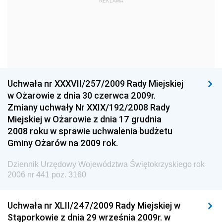
REKLAMA
Straży Pożarnej
Dziennik Urzędowy Głównego Urzędu Statystycznego
Dziennik Urzędowy Ministra Kultury i Dziedzictwa
Narodowego
Dziennik Urzędowy Komendy Głównej Policji
Uchwała nr XXXVII/257/2009 Rady Miejskiej
Dziennik Urzędowy Ministra Gospodarki
w Ożarowie z dnia 30 czerwca 2009r.
Dziennik Urzędowy Urzędu Ochrony Konkurencji i
Zmiany uchwały Nr XXIX/192/2008 Rady
Konsumentów
Miejskiej w Ożarowie z dnia 17 grudnia
Dziennik Urzędowy Ministra Pracy i Polityki
2008 roku w sprawie uchwalenia budżetu
Społecznej
Gminy Ożarów na 2009 rok.
Dziennik Urzędowy Ministra Spraw Zagranicznych
Dziennik Urzędowy Województwa Świętokrzyskiego rok
Dziennik Urzędowy Urzędu Lotnictwa Cywilnego
2006 nr 441 poz. 3160
Dziennik Urzędowy Komisji Nadzoru Finansowego
Uchwała nr XLII/247/2009 Rady Miejskiej w
Dziennik Urzędowy Ministerstwa Hutnictwa i
Stąporkowie z dnia 29 września 2009r. w
Przemysłu Maszynowego