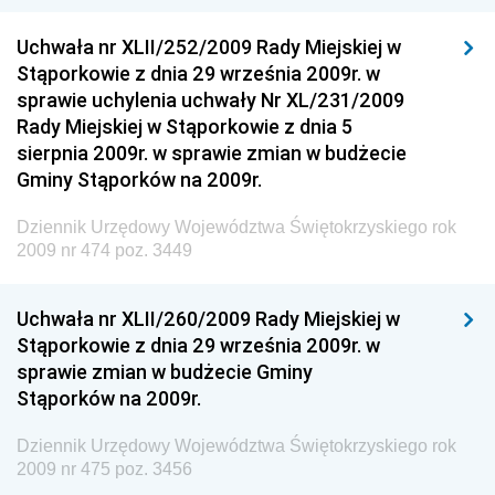
Dziennik Urzędowy Głównego Inspektoratu Transportu
Drogowego
Uchwała nr XLII/252/2009 Rady Miejskiej w
Stąporkowie z dnia 29 września 2009r. w
Dziennik Urzędowy Narodowego Banku Polskiego
sprawie uchylenia uchwały Nr XL/231/2009
Dziennik Urzędowy Komendy Głównej Policji
Rady Miejskiej w Stąporkowie z dnia 5
sierpnia 2009r. w sprawie zmian w budżecie
Dziennik Urzędowy Ministra Pracy i Polityki
Gminy Stąporków na 2009r.
Społecznej
Dziennik Urzędowy Ministra Transportu, Budownictwa
Dziennik Urzędowy Województwa Świętokrzyskiego rok
i Gospodarki Morskiej
2009 nr 474 poz. 3449
Dziennik Urzędowy Ministra Rozwoju i Technologii
Uchwała nr XLII/260/2009 Rady Miejskiej w
Dziennik Urzędowy Ministra Spraw Zagranicznych
Stąporkowie z dnia 29 września 2009r. w
Dziennik Urzędowy Centralnego Biura
sprawie zmian w budżecie Gminy
Antykorupcyjnego
Stąporków na 2009r.
Dziennik Urzędowy Agencji Bezpieczeństwa
Wewnętrznego
Dziennik Urzędowy Województwa Świętokrzyskiego rok
2009 nr 475 poz. 3456
Dziennik Urzędowy Urzędu Patentowego