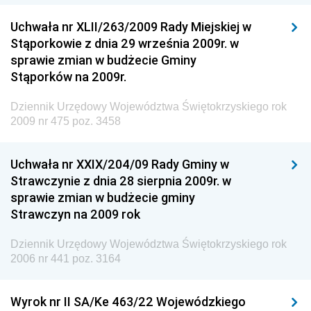
Rzeczypospolitej Polskiej
Uchwała nr XLII/263/2009 Rady Miejskiej w
Dziennik Urzędowy Generalnej Dyrekcji Dróg
Stąporkowie z dnia 29 września 2009r. w
Krajowych i Autostrad
sprawie zmian w budżecie Gminy
Dziennik Urzędowy Ministra Środowiska
Stąporków na 2009r.
Dziennik Urzędowy Ministra Administracji i Cyfryzacji
Dziennik Urzędowy Województwa Świętokrzyskiego rok
Dziennik Urzędowy Ministra Edukacji
2009 nr 475 poz. 3458
Dziennik Urzędowy Ministra Nauki
Uchwała nr XXIX/204/09 Rady Gminy w
Dziennik Urzędowy Ministra Przemysłu
Strawczynie z dnia 28 sierpnia 2009r. w
Dziennik Urzędowy Ministra Finansów i Gospodarki
sprawie zmian w budżecie gminy
Strawczyn na 2009 rok
Dziennik Urzędowy Ministra do Spraw Unii
Europejskiej
Dziennik Urzędowy Województwa Świętokrzyskiego rok
Dziennik Urzędowy Agencji Wywiadu
2006 nr 441 poz. 3164
Wyrok nr II SA/Ke 463/22 Wojewódzkiego