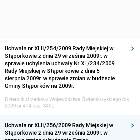
Materiałów Budowlanych
Dziennik Urzędowy Ministra Infrastruktury i Rozwoju
Dziennik Urzędowy Głównego Inspektoratu Ochrony
Środowiska
Dziennik Urzędowy Generalnej Dyrekcji Ochrony
Uchwała nr XLII/254/2009 Rady Miejskiej w
Środowiska
Stąporkowie z dnia 29 września 2009r. w
Dziennik Urzędowy Ministerstwa Administracji,
sprawie uchylenia uchwały Nr XL/234/2009
Gospodarki Terenowej i Ochrony Środowiska
Rady Miejskiej w Stąporkowie z dnia 5
sierpnia 2009r. w sprawie zmian w budżecie
Dziennik Urzędowy Ministerstwa Administracji i
Gminy Stąporków na 2009r.
Gospodarki Przestrzennej
Dziennik Urzędowy Unii Europejskiej, L
Dziennik Urzędowy Województwa Świętokrzyskiego rok
2009 nr 474 poz. 3451
Dziennik Urzędowy Ministerstwa Komunikacji
Dziennik Urzędowy Ministerstwa Przemysłu
Uchwała nr XLII/256/2009 Rady Miejskiej w
Chemicznego i Lekkiego
Stąporkowie z dnia 29 września 2009r. w
Dziennik Urzędowy Ministerstwa Rolnictwa i