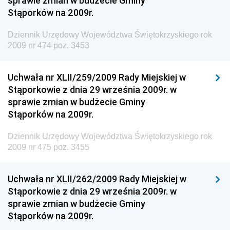
sprawie zmian w budżecie Gminy
Gospodarki Żywnościowej
Stąporków na 2009r.
Dziennik Urzędowy Ministra Rodziny, Pracy i Polityki
Społecznej
Dziennik Urzędowy Województwa Świętokrzyskiego rok
2009 nr 474 poz. 3453
Dziennik Urzędowy Ministra Cyfryzacji
Dziennik Urzędowy Ministra Rozwoju
Uchwała nr XLII/259/2009 Rady Miejskiej w
Dziennik Urzędowy Ministra Infrastruktury i
Stąporkowie z dnia 29 września 2009r. w
Budownictwa
sprawie zmian w budżecie Gminy
Stąporków na 2009r.
Dziennik Urzędowy Ministra Gospodarki Morskiej i
Żeglugi Śródlądowej
Dziennik Urzędowy Województwa Świętokrzyskiego rok
Dziennik Urzędowy Ministra Energii
2009 nr 475 poz. 3455
Dziennik Urzędowy Ministra Finansów
Uchwała nr XLII/262/2009 Rady Miejskiej w
Dziennik Urzędowy Ministra Sprawiedliwości
Stąporkowie z dnia 29 września 2009r. w
Dziennik Urzędowy Ministra Rozwoju i Finansów
sprawie zmian w budżecie Gminy
Stąporków na 2009r.
Dziennik Urzędowy Wyższego Urzędu Górniczego