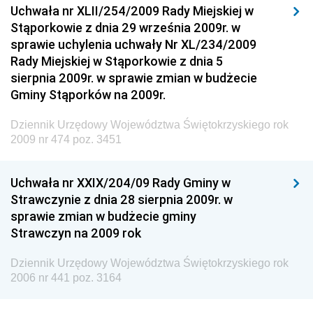
Uchwała nr XLII/254/2009 Rady Miejskiej w
Dziennik Urzędowy Urzędu Patentowego
Stąporkowie z dnia 29 września 2009r. w
Rzeczypospolitej Polskiej
sprawie uchylenia uchwały Nr XL/234/2009
Dziennik Urzędowy Generalnej Dyrekcji Dróg
Rady Miejskiej w Stąporkowie z dnia 5
Krajowych i Autostrad
sierpnia 2009r. w sprawie zmian w budżecie
Dziennik Urzędowy Ministra Środowiska
Gminy Stąporków na 2009r.
Dziennik Urzędowy Ministra Administracji i Cyfryzacji
Dziennik Urzędowy Województwa Świętokrzyskiego rok
Dziennik Urzędowy Ministra Edukacji
2009 nr 474 poz. 3451
Dziennik Urzędowy Ministra Nauki
Uchwała nr XXIX/204/09 Rady Gminy w
Dziennik Urzędowy Ministra Przemysłu
Strawczynie z dnia 28 sierpnia 2009r. w
Dziennik Urzędowy Ministra Finansów i Gospodarki
sprawie zmian w budżecie gminy
Strawczyn na 2009 rok
Dziennik Urzędowy Ministra do Spraw Unii
Europejskiej
Dziennik Urzędowy Województwa Świętokrzyskiego rok
Dziennik Urzędowy Agencji Wywiadu
2006 nr 441 poz. 3164