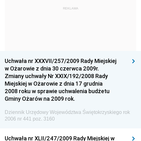
Dziennik Urzędowy Komendy Głównej Państwowej
REKLAMA
Straży Pożarnej
Dziennik Urzędowy Głównego Urzędu Statystycznego
Dziennik Urzędowy Ministra Kultury i Dziedzictwa
Narodowego
Dziennik Urzędowy Komendy Głównej Policji
Uchwała nr XXXVII/257/2009 Rady Miejskiej
Dziennik Urzędowy Ministra Gospodarki
w Ożarowie z dnia 30 czerwca 2009r.
Dziennik Urzędowy Urzędu Ochrony Konkurencji i
Zmiany uchwały Nr XXIX/192/2008 Rady
Konsumentów
Miejskiej w Ożarowie z dnia 17 grudnia
Dziennik Urzędowy Ministra Pracy i Polityki
2008 roku w sprawie uchwalenia budżetu
Społecznej
Gminy Ożarów na 2009 rok.
Dziennik Urzędowy Ministra Spraw Zagranicznych
Dziennik Urzędowy Województwa Świętokrzyskiego rok
Dziennik Urzędowy Urzędu Lotnictwa Cywilnego
2006 nr 441 poz. 3160
Dziennik Urzędowy Komisji Nadzoru Finansowego
Uchwała nr XLII/247/2009 Rady Miejskiej w
Dziennik Urzędowy Ministerstwa Hutnictwa i