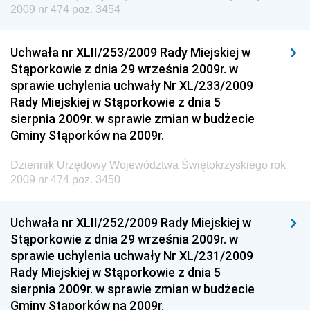
2009 nr 474 poz. 3454
Dziennik Urzędowy Prezesa Urzędu Transportu
Kolejowego
Uchwała nr XLII/253/2009 Rady Miejskiej w
Dziennik Urzędowy Ministra Przedsiębiorczości i
Stąporkowie z dnia 29 września 2009r. w
Technologii
sprawie uchylenia uchwały Nr XL/233/2009
Rady Miejskiej w Stąporkowie z dnia 5
Dziennik Urzędowy Ministra Inwestycji i Rozwoju
sierpnia 2009r. w sprawie zmian w budżecie
Dziennik Urzędowy Naczelnego Dyrektora Archiwów
Gminy Stąporków na 2009r.
Państwowych
Dziennik Urzędowy Województwa Świętokrzyskiego rok
Dziennik Urzędowy Ministra Finansów, Inwestycji i
2009 nr 474 poz. 3450
Rozwoju
Dziennik Urzędowy Ministra Klimatu
Uchwała nr XLII/252/2009 Rady Miejskiej w
Dziennik Urzędowy Ministra Sportu
Stąporkowie z dnia 29 września 2009r. w
Dziennik Urzędowy Ministra Funduszy i Polityki
sprawie uchylenia uchwały Nr XL/231/2009
Regionalnej
Rady Miejskiej w Stąporkowie z dnia 5
sierpnia 2009r. w sprawie zmian w budżecie
Dziennik Urzędowy Ministra Aktywów Państwowych
Gminy Stąporków na 2009r.