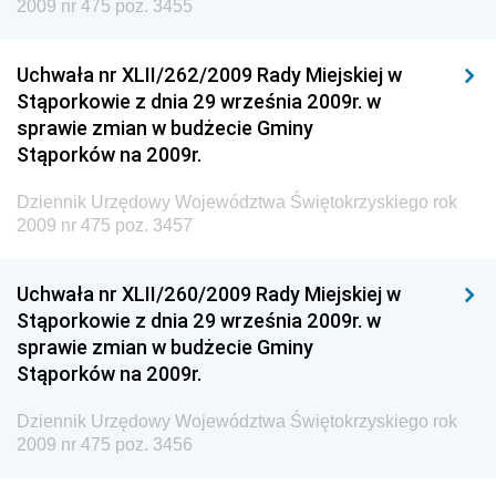
Granicznej
2009 nr 475 poz. 3455
Dziennik Urzędowy Głównego Inspektoratu Transportu
Drogowego
Uchwała nr XLII/262/2009 Rady Miejskiej w
Stąporkowie z dnia 29 września 2009r. w
Dziennik Urzędowy Narodowego Banku Polskiego
sprawie zmian w budżecie Gminy
Dziennik Urzędowy Komendy Głównej Policji
Stąporków na 2009r.
Dziennik Urzędowy Ministra Pracy i Polityki
Dziennik Urzędowy Województwa Świętokrzyskiego rok
Społecznej
2009 nr 475 poz. 3457
Dziennik Urzędowy Ministra Transportu, Budownictwa
i Gospodarki Morskiej
Uchwała nr XLII/260/2009 Rady Miejskiej w
Dziennik Urzędowy Ministra Rozwoju i Technologii
Stąporkowie z dnia 29 września 2009r. w
sprawie zmian w budżecie Gminy
Dziennik Urzędowy Ministra Spraw Zagranicznych
Stąporków na 2009r.
Dziennik Urzędowy Centralnego Biura
Antykorupcyjnego
Dziennik Urzędowy Województwa Świętokrzyskiego rok
2009 nr 475 poz. 3456
Dziennik Urzędowy Agencji Bezpieczeństwa
Wewnętrznego