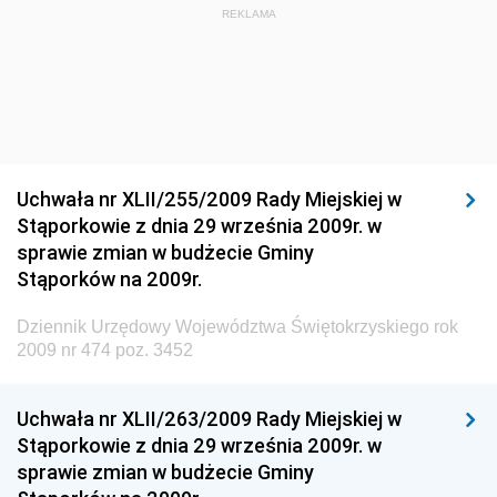
Dziennik Urzędowy Ministra Budownictwa i Przemysłu
REKLAMA
Materiałów Budowlanych
Dziennik Urzędowy Ministra Infrastruktury i Rozwoju
Dziennik Urzędowy Głównego Inspektoratu Ochrony
Środowiska
Dziennik Urzędowy Generalnej Dyrekcji Ochrony
Uchwała nr XLII/255/2009 Rady Miejskiej w
Środowiska
Stąporkowie z dnia 29 września 2009r. w
Dziennik Urzędowy Ministerstwa Administracji,
sprawie zmian w budżecie Gminy
Gospodarki Terenowej i Ochrony Środowiska
Stąporków na 2009r.
Dziennik Urzędowy Ministerstwa Administracji i
Dziennik Urzędowy Województwa Świętokrzyskiego rok
Gospodarki Przestrzennej
2009 nr 474 poz. 3452
Dziennik Urzędowy Unii Europejskiej, L
Dziennik Urzędowy Ministerstwa Komunikacji
Uchwała nr XLII/263/2009 Rady Miejskiej w
Stąporkowie z dnia 29 września 2009r. w
Dziennik Urzędowy Ministerstwa Przemysłu
sprawie zmian w budżecie Gminy
Chemicznego i Lekkiego