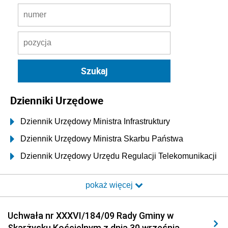
Dzienniki Urzędowe
Dziennik Urzędowy Ministra Infrastruktury
Dziennik Urzędowy Ministra Skarbu Państwa
Dziennik Urzędowy Urzędu Regulacji Telekomunikacji
i Poczty
pokaż więcej
Dziennik Urzędowy Ministra Transportu i Budownictwa
Dziennik Urzędowy Urzędu Komunikacji
Uchwała nr XXXVI/184/09 Rady Gminy w
Elektronicznej
Skarżysku Kościelnym z dnia 30 września