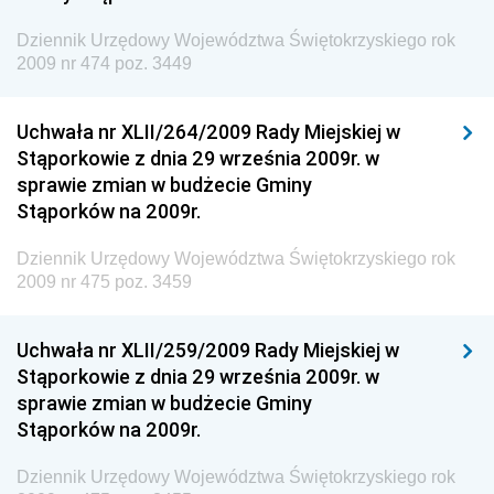
Dziennik Urzędowy Ministra Zdrowia
Dziennik Urzędowy Województwa Świętokrzyskiego rok
Dziennik Urzędowy Ministra Środowiska i Głównego
2009 nr 474 poz. 3449
Inspektora Ochrony Środowiska
Dziennik Urzędowy Ministra Klimatu i Środowiska
Uchwała nr XLII/264/2009 Rady Miejskiej w
Dziennik Urzędowy Ministerstwa Kultury, Dziedzictwa
Stąporkowie z dnia 29 września 2009r. w
Narodowego i Sportu
sprawie zmian w budżecie Gminy
Stąporków na 2009r.
Dziennik Urzędowy Ministra Finansów, Funduszy i
Polityki Regionalnej
Dziennik Urzędowy Województwa Świętokrzyskiego rok
Dziennik Urzędowy Ministra Rozwoju, Pracy i
2009 nr 475 poz. 3459
Technologii
Dziennik Urzędowy Ministra Kultury, Dziedzictwa
Uchwała nr XLII/259/2009 Rady Miejskiej w
Narodowego i Sportu
Stąporkowie z dnia 29 września 2009r. w
sprawie zmian w budżecie Gminy
Dziennik Urzędowy Ministra Rodziny i Polityki
Stąporków na 2009r.
Społecznej
Dziennik Urzędowy Komendy Głównej Straży
Dziennik Urzędowy Województwa Świętokrzyskiego rok