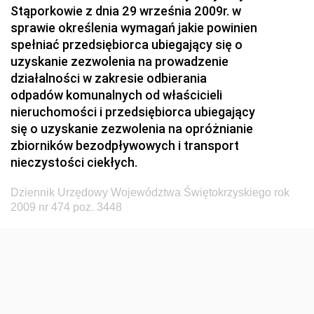
Stąporkowie z dnia 29 września 2009r. w
Przemysłu Maszynowego
sprawie określenia wymagań jakie powinien
Dziennik Urzędowy Ministerstwa Zdrowia i Opieki
spełniać przedsiębiorca ubiegający się o
Społecznej
uzyskanie zezwolenia na prowadzenie
działalności w zakresie odbierania
Dziennik Urzędowy Ministerstwa Rolnictwa, Leśnictwa
odpadów komunalnych od właścicieli
i Gospodarki Żywnościowej
nieruchomości i przedsiębiorca ubiegający
Dziennik Urzędowy Ministra Spraw Wewnętrznych
się o uzyskanie zezwolenia na opróżnianie
Dziennik Urzędowy Ministra Transportu, Budownictwa
zbiorników bezodpływowych i transport
i Gospodarki Morskiej
nieczystości ciekłych.
Dziennik Urzędowy Ministra Administracji i Cyfryzacji
Dziennik Urzędowy Województwa Świętokrzyskiego rok
Dziennik Urzędowy Głównego Inspektora Ochrony
2009 nr 474 poz. 3448
Środowiska
Dziennik Urzędowy Ministra Środowiska
Dziennik Urzędowy Ministra Sportu i Turystyki
Dziennik Urzędowy Ministra Rozwoju Regionalnego