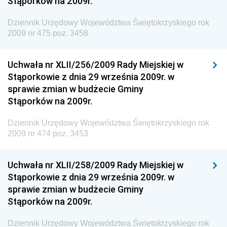
Stąporków na 2009r.
Dziennik Urzędowy Ministerstwa Rolnictwa i
Gospodarki Żywnościowej
Dziennik Urzędowy Województwa Świętokrzyskiego rok
2009 nr 475 poz. 3458
Dziennik Urzędowy Ministra Rodziny, Pracy i Polityki
Społecznej
Uchwała nr XLII/256/2009 Rady Miejskiej w
Dziennik Urzędowy Ministra Cyfryzacji
Stąporkowie z dnia 29 września 2009r. w
Dziennik Urzędowy Ministra Rozwoju
sprawie zmian w budżecie Gminy
Dziennik Urzędowy Ministra Infrastruktury i
Stąporków na 2009r.
Budownictwa
Dziennik Urzędowy Województwa Świętokrzyskiego rok
Dziennik Urzędowy Ministra Gospodarki Morskiej i
2009 nr 474 poz. 3453
Żeglugi Śródlądowej
Dziennik Urzędowy Ministra Energii
Uchwała nr XLII/258/2009 Rady Miejskiej w
Dziennik Urzędowy Ministra Finansów
Stąporkowie z dnia 29 września 2009r. w
sprawie zmian w budżecie Gminy
Dziennik Urzędowy Ministra Sprawiedliwości
Stąporków na 2009r.
Dziennik Urzędowy Ministra Rozwoju i Finansów
Dziennik Urzędowy Województwa Świętokrzyskiego rok
Dziennik Urzędowy Wyższego Urzędu Górniczego