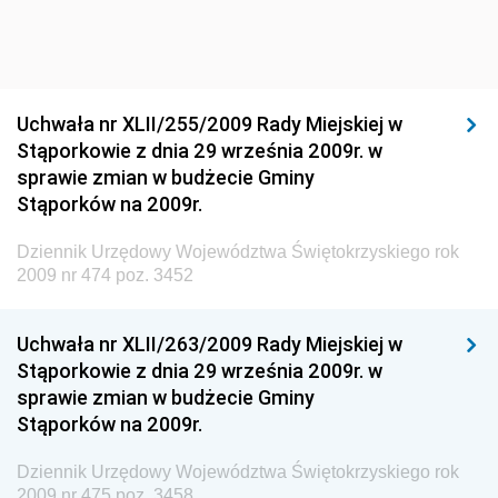
Dziennik Urzędowy Ministra Środowiska
Dziennik Urzędowy Ministra Sportu i Turystyki
Dziennik Urzędowy Ministra Rozwoju Regionalnego
Dziennik Urzędowy Ministra Budownictwa i Przemysłu
Uchwała nr XLII/255/2009 Rady Miejskiej w
Materiałów Budowlanych
Stąporkowie z dnia 29 września 2009r. w
sprawie zmian w budżecie Gminy
Dziennik Urzędowy Ministra Infrastruktury i Rozwoju
Stąporków na 2009r.
Dziennik Urzędowy Głównego Inspektoratu Ochrony
Środowiska
Dziennik Urzędowy Województwa Świętokrzyskiego rok
2009 nr 474 poz. 3452
Dziennik Urzędowy Generalnej Dyrekcji Ochrony
Środowiska
Uchwała nr XLII/263/2009 Rady Miejskiej w
Dziennik Urzędowy Ministerstwa Administracji,
Stąporkowie z dnia 29 września 2009r. w
Gospodarki Terenowej i Ochrony Środowiska
sprawie zmian w budżecie Gminy
Dziennik Urzędowy Ministerstwa Administracji i
Stąporków na 2009r.
Gospodarki Przestrzennej
Dziennik Urzędowy Województwa Świętokrzyskiego rok
Dziennik Urzędowy Unii Europejskiej, L
2009 nr 475 poz. 3458