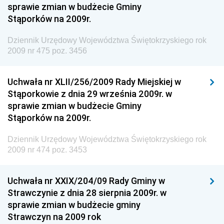
sprawie zmian w budżecie Gminy
Antykorupcyjnego
Stąporków na 2009r.
Dziennik Urzędowy Agencji Bezpieczeństwa
Wewnętrznego
Dziennik Urzędowy Województwa Świętokrzyskiego rok
2009 nr 475 poz. 3456
Dziennik Urzędowy Urzędu Patentowego
Rzeczypospolitej Polskiej
Uchwała nr XLII/256/2009 Rady Miejskiej w
Dziennik Urzędowy Generalnej Dyrekcji Dróg
Stąporkowie z dnia 29 września 2009r. w
Krajowych i Autostrad
sprawie zmian w budżecie Gminy
Dziennik Urzędowy Ministra Środowiska
Stąporków na 2009r.
Dziennik Urzędowy Ministra Administracji i Cyfryzacji
Dziennik Urzędowy Województwa Świętokrzyskiego rok
Dziennik Urzędowy Ministra Edukacji
2009 nr 474 poz. 3453
Dziennik Urzędowy Ministra Nauki
Uchwała nr XXIX/204/09 Rady Gminy w
Dziennik Urzędowy Ministra Przemysłu
Strawczynie z dnia 28 sierpnia 2009r. w
Dziennik Urzędowy Ministra Finansów i Gospodarki
sprawie zmian w budżecie gminy
Strawczyn na 2009 rok
Dziennik Urzędowy Ministra do Spraw Unii