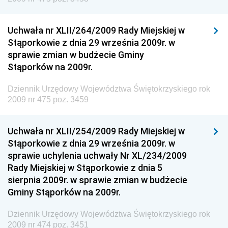
Dziennik Urzędowy Ministerstwa Komunikacji
Dziennik Urzędowy Ministerstwa Przemysłu
Uchwała nr XLII/264/2009 Rady Miejskiej w
Chemicznego i Lekkiego
Stąporkowie z dnia 29 września 2009r. w
sprawie zmian w budżecie Gminy
Dziennik Urzędowy Ministerstwa Rolnictwa i
Stąporków na 2009r.
Gospodarki Żywnościowej
Dziennik Urzędowy Ministra Rodziny, Pracy i Polityki
Dziennik Urzędowy Województwa Świętokrzyskiego rok
Społecznej
2009 nr 475 poz. 3459
Dziennik Urzędowy Ministra Cyfryzacji
Uchwała nr XLII/254/2009 Rady Miejskiej w
Dziennik Urzędowy Ministra Rozwoju
Stąporkowie z dnia 29 września 2009r. w
Dziennik Urzędowy Ministra Infrastruktury i
sprawie uchylenia uchwały Nr XL/234/2009
Budownictwa
Rady Miejskiej w Stąporkowie z dnia 5
sierpnia 2009r. w sprawie zmian w budżecie
Dziennik Urzędowy Ministra Gospodarki Morskiej i
Gminy Stąporków na 2009r.
Żeglugi Śródlądowej
Dziennik Urzędowy Ministra Energii
Dziennik Urzędowy Województwa Świętokrzyskiego rok
2009 nr 474 poz. 3451
Dziennik Urzędowy Ministra Finansów