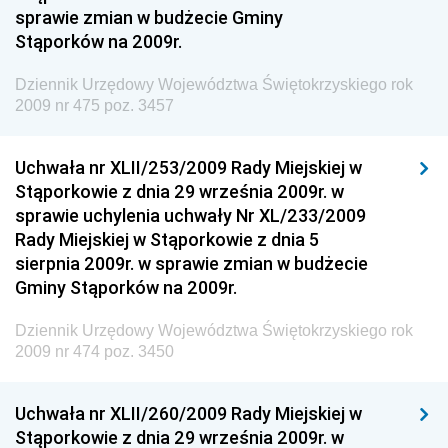
sprawie zmian w budżecie Gminy
Dziennik Urzędowy Ministra Rodziny i Polityki
Stąporków na 2009r.
Społecznej
Dziennik Urzędowy Komendy Głównej Straży
Dziennik Urzędowy Województwa Świętokrzyskiego rok
Granicznej
2009 nr 475 poz. 3457
Dziennik Urzędowy Głównego Inspektoratu Transportu
Drogowego
Uchwała nr XLII/253/2009 Rady Miejskiej w
Stąporkowie z dnia 29 września 2009r. w
Dziennik Urzędowy Narodowego Banku Polskiego
sprawie uchylenia uchwały Nr XL/233/2009
Dziennik Urzędowy Komendy Głównej Policji
Rady Miejskiej w Stąporkowie z dnia 5
sierpnia 2009r. w sprawie zmian w budżecie
Dziennik Urzędowy Ministra Pracy i Polityki
Gminy Stąporków na 2009r.
Społecznej
Dziennik Urzędowy Ministra Transportu, Budownictwa
Dziennik Urzędowy Województwa Świętokrzyskiego rok
i Gospodarki Morskiej
2009 nr 474 poz. 3450
Dziennik Urzędowy Ministra Rozwoju i Technologii
Uchwała nr XLII/260/2009 Rady Miejskiej w
Dziennik Urzędowy Ministra Spraw Zagranicznych
Stąporkowie z dnia 29 września 2009r. w
Dziennik Urzędowy Centralnego Biura