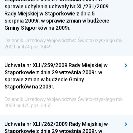
Dziennik Urzędowy Ministra Funduszy i Polityki
sprawie uchylenia uchwały Nr XL/231/2009
Regionalnej
Rady Miejskiej w Stąporkowie z dnia 5
sierpnia 2009r. w sprawie zmian w budżecie
Dziennik Urzędowy Ministra Aktywów Państwowych
Gminy Stąporków na 2009r.
Dziennik Urzędowy Ministra Zdrowia
Dziennik Urzędowy Województwa Świętokrzyskiego rok
Dziennik Urzędowy Ministra Środowiska i Głównego
2009 nr 474 poz. 3449
Inspektora Ochrony Środowiska
Dziennik Urzędowy Ministra Klimatu i Środowiska
Uchwała nr XLII/259/2009 Rady Miejskiej w
Dziennik Urzędowy Ministerstwa Kultury, Dziedzictwa
Stąporkowie z dnia 29 września 2009r. w
Narodowego i Sportu
sprawie zmian w budżecie Gminy
Stąporków na 2009r.
Dziennik Urzędowy Ministra Finansów, Funduszy i
Polityki Regionalnej
Dziennik Urzędowy Województwa Świętokrzyskiego rok
Dziennik Urzędowy Ministra Rozwoju, Pracy i
2009 nr 475 poz. 3455
Technologii
Dziennik Urzędowy Ministra Kultury, Dziedzictwa
Uchwała nr XLII/262/2009 Rady Miejskiej w
Narodowego i Sportu
Stąporkowie z dnia 29 września 2009r. w