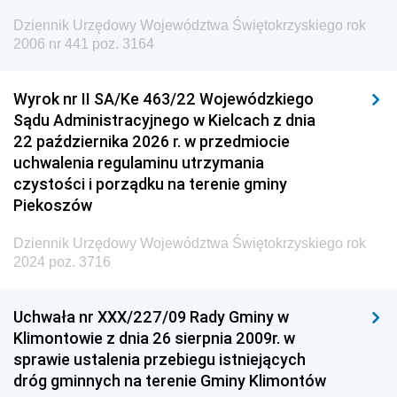
Europejskiej
Dziennik Urzędowy Województwa Świętokrzyskiego rok
Dziennik Urzędowy Agencji Wywiadu
2006 nr 441 poz. 3164
Wyrok nr II SA/Ke 463/22 Wojewódzkiego
Sądu Administracyjnego w Kielcach z dnia
22 października 2026 r. w przedmiocie
uchwalenia regulaminu utrzymania
czystości i porządku na terenie gminy
Piekoszów
Dziennik Urzędowy Województwa Świętokrzyskiego rok
2024 poz. 3716
Uchwała nr XXX/227/09 Rady Gminy w
Klimontowie z dnia 26 sierpnia 2009r. w
sprawie ustalenia przebiegu istniejących
dróg gminnych na terenie Gminy Klimontów