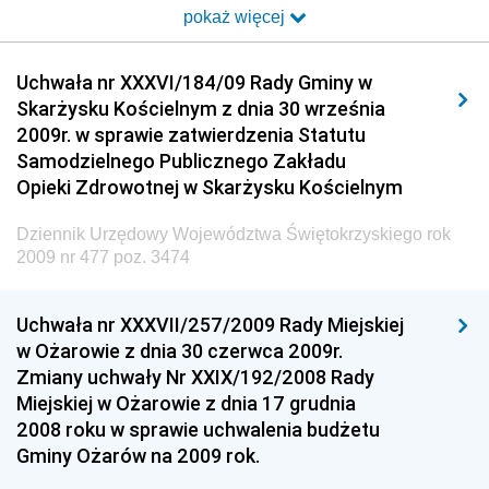
pokaż więcej
Dziennik Urzędowy Ministra Transportu i Budownictwa
Dziennik Urzędowy Urzędu Komunikacji
Uchwała nr XXXVI/184/09 Rady Gminy w
Elektronicznej
Skarżysku Kościelnym z dnia 30 września
Dziennik Urzędowy Ministra Spraw Wewnętrznych i
2009r. w sprawie zatwierdzenia Statutu
Administracji
Samodzielnego Publicznego Zakładu
Dziennik Urzędowy Ministra Transportu
Opieki Zdrowotnej w Skarżysku Kościelnym
Dziennik Urzędowy Ministra Budownictwa
Dziennik Urzędowy Województwa Świętokrzyskiego rok
Dziennik Urzędowy Ministra Nauki i Szkolnictwa
2009 nr 477 poz. 3474
Wyższego
Dziennik Urzędowy Głównego Urzędu Miar
Uchwała nr XXXVII/257/2009 Rady Miejskiej
w Ożarowie z dnia 30 czerwca 2009r.
Dziennik Urzędowy Ministra Rolnictwa i Rozwoju Wsi
Zmiany uchwały Nr XXIX/192/2008 Rady
Dziennik Urzędowy Ministra Edukacji Narodowej i
Miejskiej w Ożarowie z dnia 17 grudnia
Sportu
2008 roku w sprawie uchwalenia budżetu
Gminy Ożarów na 2009 rok.
Dziennik Urzędowy Ministra Edukacji i Nauki