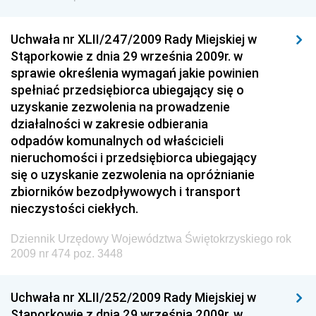
Dziennik Urzędowy Ministra Sprawiedliwości
Uchwała nr XLII/247/2009 Rady Miejskiej w
Dziennik Urzędowy Ministra Rozwoju i Finansów
Stąporkowie z dnia 29 września 2009r. w
Dziennik Urzędowy Wyższego Urzędu Górniczego
sprawie określenia wymagań jakie powinien
spełniać przedsiębiorca ubiegający się o
Dziennik Urzędowy Prezesa Urzędu Transportu
uzyskanie zezwolenia na prowadzenie
Kolejowego
działalności w zakresie odbierania
Dziennik Urzędowy Ministra Przedsiębiorczości i
odpadów komunalnych od właścicieli
Technologii
nieruchomości i przedsiębiorca ubiegający
się o uzyskanie zezwolenia na opróżnianie
Dziennik Urzędowy Ministra Inwestycji i Rozwoju
zbiorników bezodpływowych i transport
Dziennik Urzędowy Naczelnego Dyrektora Archiwów
nieczystości ciekłych.
Państwowych
Dziennik Urzędowy Województwa Świętokrzyskiego rok
Dziennik Urzędowy Ministra Finansów, Inwestycji i
2009 nr 474 poz. 3448
Rozwoju
Dziennik Urzędowy Ministra Klimatu
Uchwała nr XLII/252/2009 Rady Miejskiej w
Dziennik Urzędowy Ministra Sportu
Stąporkowie z dnia 29 września 2009r. w