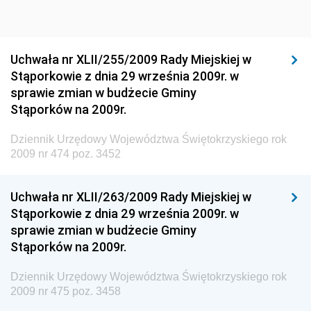
Dziennik Urzędowy Ministra Sportu i Turystyki
Dziennik Urzędowy Ministra Rozwoju Regionalnego
Dziennik Urzędowy Ministra Budownictwa i Przemysłu
Uchwała nr XLII/255/2009 Rady Miejskiej w
Materiałów Budowlanych
Stąporkowie z dnia 29 września 2009r. w
sprawie zmian w budżecie Gminy
Dziennik Urzędowy Ministra Infrastruktury i Rozwoju
Stąporków na 2009r.
Dziennik Urzędowy Głównego Inspektoratu Ochrony
Środowiska
Dziennik Urzędowy Województwa Świętokrzyskiego rok
2009 nr 474 poz. 3452
Dziennik Urzędowy Generalnej Dyrekcji Ochrony
Środowiska
Uchwała nr XLII/263/2009 Rady Miejskiej w
Dziennik Urzędowy Ministerstwa Administracji,
Stąporkowie z dnia 29 września 2009r. w
Gospodarki Terenowej i Ochrony Środowiska
sprawie zmian w budżecie Gminy
Dziennik Urzędowy Ministerstwa Administracji i
Stąporków na 2009r.
Gospodarki Przestrzennej
Dziennik Urzędowy Województwa Świętokrzyskiego rok
Dziennik Urzędowy Unii Europejskiej, L
2009 nr 475 poz. 3458
Dziennik Urzędowy Ministerstwa Komunikacji