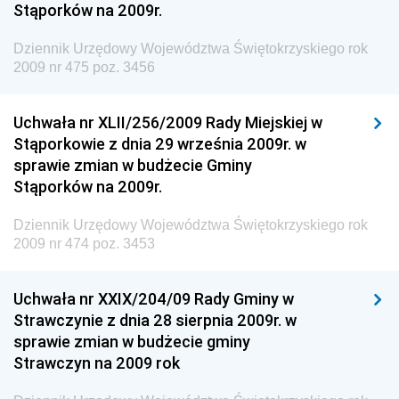
Stąporków na 2009r.
Dziennik Urzędowy Agencji Bezpieczeństwa
Wewnętrznego
Dziennik Urzędowy Województwa Świętokrzyskiego rok
2009 nr 475 poz. 3456
Dziennik Urzędowy Urzędu Patentowego
Rzeczypospolitej Polskiej
Uchwała nr XLII/256/2009 Rady Miejskiej w
Dziennik Urzędowy Generalnej Dyrekcji Dróg
Stąporkowie z dnia 29 września 2009r. w
Krajowych i Autostrad
sprawie zmian w budżecie Gminy
Dziennik Urzędowy Ministra Środowiska
Stąporków na 2009r.
Dziennik Urzędowy Ministra Administracji i Cyfryzacji
Dziennik Urzędowy Województwa Świętokrzyskiego rok
Dziennik Urzędowy Ministra Edukacji
2009 nr 474 poz. 3453
Dziennik Urzędowy Ministra Nauki
Uchwała nr XXIX/204/09 Rady Gminy w
Dziennik Urzędowy Ministra Przemysłu
Strawczynie z dnia 28 sierpnia 2009r. w
Dziennik Urzędowy Ministra Finansów i Gospodarki
sprawie zmian w budżecie gminy
Strawczyn na 2009 rok
Dziennik Urzędowy Ministra do Spraw Unii
Europejskiej