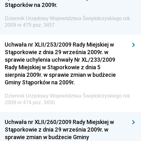
Stąporków na 2009r.
Społecznej
Dziennik Urzędowy Komendy Głównej Straży
Dziennik Urzędowy Województwa Świętokrzyskiego rok
Granicznej
2009 nr 475 poz. 3457
Dziennik Urzędowy Głównego Inspektoratu Transportu
Drogowego
Uchwała nr XLII/253/2009 Rady Miejskiej w
Stąporkowie z dnia 29 września 2009r. w
Dziennik Urzędowy Narodowego Banku Polskiego
sprawie uchylenia uchwały Nr XL/233/2009
Dziennik Urzędowy Komendy Głównej Policji
Rady Miejskiej w Stąporkowie z dnia 5
sierpnia 2009r. w sprawie zmian w budżecie
Dziennik Urzędowy Ministra Pracy i Polityki
Gminy Stąporków na 2009r.
Społecznej
Dziennik Urzędowy Ministra Transportu, Budownictwa
Dziennik Urzędowy Województwa Świętokrzyskiego rok
i Gospodarki Morskiej
2009 nr 474 poz. 3450
Dziennik Urzędowy Ministra Rozwoju i Technologii
Uchwała nr XLII/260/2009 Rady Miejskiej w
Dziennik Urzędowy Ministra Spraw Zagranicznych
Stąporkowie z dnia 29 września 2009r. w
Dziennik Urzędowy Centralnego Biura
sprawie zmian w budżecie Gminy
Antykorupcyjnego