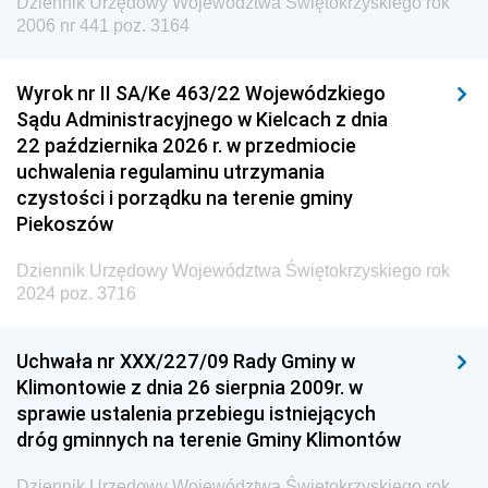
Dziennik Urzędowy Województwa Świętokrzyskiego rok
Dziennik Urzędowy Agencji Wywiadu
2006 nr 441 poz. 3164
Wyrok nr II SA/Ke 463/22 Wojewódzkiego
Sądu Administracyjnego w Kielcach z dnia
22 października 2026 r. w przedmiocie
uchwalenia regulaminu utrzymania
czystości i porządku na terenie gminy
Piekoszów
Dziennik Urzędowy Województwa Świętokrzyskiego rok
2024 poz. 3716
Uchwała nr XXX/227/09 Rady Gminy w
Klimontowie z dnia 26 sierpnia 2009r. w
sprawie ustalenia przebiegu istniejących
dróg gminnych na terenie Gminy Klimontów
Dziennik Urzędowy Województwa Świętokrzyskiego rok