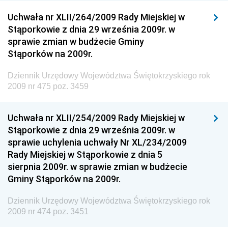
Dziennik Urzędowy Ministerstwa Przemysłu
Uchwała nr XLII/264/2009 Rady Miejskiej w
Chemicznego i Lekkiego
Stąporkowie z dnia 29 września 2009r. w
sprawie zmian w budżecie Gminy
Dziennik Urzędowy Ministerstwa Rolnictwa i
Stąporków na 2009r.
Gospodarki Żywnościowej
Dziennik Urzędowy Ministra Rodziny, Pracy i Polityki
Dziennik Urzędowy Województwa Świętokrzyskiego rok
Społecznej
2009 nr 475 poz. 3459
Dziennik Urzędowy Ministra Cyfryzacji
Uchwała nr XLII/254/2009 Rady Miejskiej w
Dziennik Urzędowy Ministra Rozwoju
Stąporkowie z dnia 29 września 2009r. w
Dziennik Urzędowy Ministra Infrastruktury i
sprawie uchylenia uchwały Nr XL/234/2009
Budownictwa
Rady Miejskiej w Stąporkowie z dnia 5
sierpnia 2009r. w sprawie zmian w budżecie
Dziennik Urzędowy Ministra Gospodarki Morskiej i
Gminy Stąporków na 2009r.
Żeglugi Śródlądowej
Dziennik Urzędowy Ministra Energii
Dziennik Urzędowy Województwa Świętokrzyskiego rok
2009 nr 474 poz. 3451
Dziennik Urzędowy Ministra Finansów