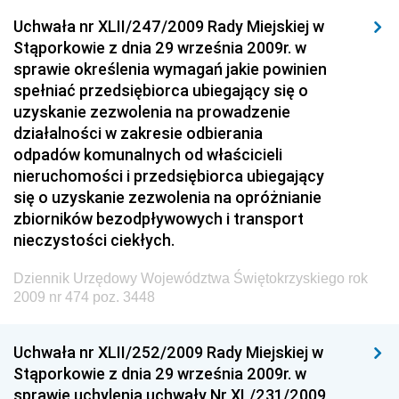
Dziennik Urzędowy Ministra Sprawiedliwości
Uchwała nr XLII/247/2009 Rady Miejskiej w
Dziennik Urzędowy Ministra Rozwoju i Finansów
Stąporkowie z dnia 29 września 2009r. w
Dziennik Urzędowy Wyższego Urzędu Górniczego
sprawie określenia wymagań jakie powinien
spełniać przedsiębiorca ubiegający się o
Dziennik Urzędowy Prezesa Urzędu Transportu
uzyskanie zezwolenia na prowadzenie
Kolejowego
działalności w zakresie odbierania
Dziennik Urzędowy Ministra Przedsiębiorczości i
odpadów komunalnych od właścicieli
Technologii
nieruchomości i przedsiębiorca ubiegający
się o uzyskanie zezwolenia na opróżnianie
Dziennik Urzędowy Ministra Inwestycji i Rozwoju
zbiorników bezodpływowych i transport
Dziennik Urzędowy Naczelnego Dyrektora Archiwów
nieczystości ciekłych.
Państwowych
Dziennik Urzędowy Województwa Świętokrzyskiego rok
Dziennik Urzędowy Ministra Finansów, Inwestycji i
2009 nr 474 poz. 3448
Rozwoju
Dziennik Urzędowy Ministra Klimatu
Uchwała nr XLII/252/2009 Rady Miejskiej w
Dziennik Urzędowy Ministra Sportu
Stąporkowie z dnia 29 września 2009r. w
Dziennik Urzędowy Ministra Funduszy i Polityki
sprawie uchylenia uchwały Nr XL/231/2009