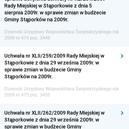
Regionalnej
Rady Miejskiej w Stąporkowie z dnia 5
sierpnia 2009r. w sprawie zmian w budżecie
Dziennik Urzędowy Ministra Aktywów Państwowych
Gminy Stąporków na 2009r.
Dziennik Urzędowy Ministra Zdrowia
Dziennik Urzędowy Województwa Świętokrzyskiego rok
Dziennik Urzędowy Ministra Środowiska i Głównego
2009 nr 474 poz. 3449
Inspektora Ochrony Środowiska
Dziennik Urzędowy Ministra Klimatu i Środowiska
Uchwała nr XLII/259/2009 Rady Miejskiej w
Dziennik Urzędowy Ministerstwa Kultury, Dziedzictwa
Stąporkowie z dnia 29 września 2009r. w
Narodowego i Sportu
sprawie zmian w budżecie Gminy
Stąporków na 2009r.
Dziennik Urzędowy Ministra Finansów, Funduszy i
Polityki Regionalnej
Dziennik Urzędowy Województwa Świętokrzyskiego rok
Dziennik Urzędowy Ministra Rozwoju, Pracy i
2009 nr 475 poz. 3455
Technologii
Dziennik Urzędowy Ministra Kultury, Dziedzictwa
Uchwała nr XLII/262/2009 Rady Miejskiej w
Narodowego i Sportu
Stąporkowie z dnia 29 września 2009r. w
sprawie zmian w budżecie Gminy
Dziennik Urzędowy Ministra Rodziny i Polityki