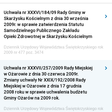
Dziennik Urzędowy Urzędu Komunikacji
Uchwała nr XXXVI/184/09 Rady Gminy w
Elektronicznej
Skarżysku Kościelnym z dnia 30 września
Dziennik Urzędowy Ministra Spraw Wewnętrznych i
2009r. w sprawie zatwierdzenia Statutu
Administracji
Samodzielnego Publicznego Zakładu
Dziennik Urzędowy Ministra Transportu
Opieki Zdrowotnej w Skarżysku Kościelnym
Dziennik Urzędowy Ministra Budownictwa
Dziennik Urzędowy Województwa Świętokrzyskiego rok
Dziennik Urzędowy Ministra Nauki i Szkolnictwa
2009 nr 477 poz. 3474
Wyższego
Dziennik Urzędowy Głównego Urzędu Miar
Uchwała nr XXXVII/257/2009 Rady Miejskiej
w Ożarowie z dnia 30 czerwca 2009r.
Dziennik Urzędowy Ministra Rolnictwa i Rozwoju Wsi
Zmiany uchwały Nr XXIX/192/2008 Rady
Dziennik Urzędowy Ministra Edukacji Narodowej i
Miejskiej w Ożarowie z dnia 17 grudnia
Sportu
2008 roku w sprawie uchwalenia budżetu
Gminy Ożarów na 2009 rok.
Dziennik Urzędowy Ministra Edukacji i Nauki
Dziennik Urzędowy Ministra Edukacji Narodowej
Dziennik Urzędowy Województwa Świętokrzyskiego rok