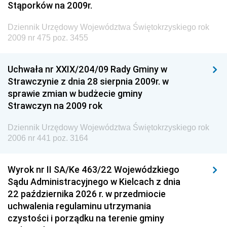
Dziennik Urzędowy Ministra Środowiska
Stąporków na 2009r.
Dziennik Urzędowy Ministra Administracji i Cyfryzacji
Dziennik Urzędowy Województwa Świętokrzyskiego rok
Dziennik Urzędowy Ministra Edukacji
2009 nr 475 poz. 3455
Dziennik Urzędowy Ministra Nauki
Uchwała nr XXIX/204/09 Rady Gminy w
Dziennik Urzędowy Ministra Przemysłu
Strawczynie z dnia 28 sierpnia 2009r. w
Dziennik Urzędowy Ministra Finansów i Gospodarki
sprawie zmian w budżecie gminy
Strawczyn na 2009 rok
Dziennik Urzędowy Ministra do Spraw Unii
Europejskiej
Dziennik Urzędowy Województwa Świętokrzyskiego rok
Dziennik Urzędowy Agencji Wywiadu
2006 nr 441 poz. 3164
Wyrok nr II SA/Ke 463/22 Wojewódzkiego
Sądu Administracyjnego w Kielcach z dnia
22 października 2026 r. w przedmiocie
uchwalenia regulaminu utrzymania
czystości i porządku na terenie gminy