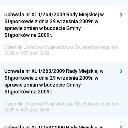
Dziennik Urzędowy Ministra Rozwoju
Uchwała nr XLII/264/2009 Rady Miejskiej w
Dziennik Urzędowy Ministra Infrastruktury i
Stąporkowie z dnia 29 września 2009r. w
Budownictwa
sprawie zmian w budżecie Gminy
Stąporków na 2009r.
Dziennik Urzędowy Ministra Gospodarki Morskiej i
Żeglugi Śródlądowej
Dziennik Urzędowy Województwa Świętokrzyskiego rok
Dziennik Urzędowy Ministra Energii
2009 nr 475 poz. 3459
Dziennik Urzędowy Ministra Finansów
Uchwała nr XLII/263/2009 Rady Miejskiej w
Dziennik Urzędowy Ministra Sprawiedliwości
Stąporkowie z dnia 29 września 2009r. w
Dziennik Urzędowy Ministra Rozwoju i Finansów
sprawie zmian w budżecie Gminy
Stąporków na 2009r.
Dziennik Urzędowy Wyższego Urzędu Górniczego
Dziennik Urzędowy Prezesa Urzędu Transportu
Dziennik Urzędowy Województwa Świętokrzyskiego rok
Kolejowego
2009 nr 475 poz. 3458
Dziennik Urzędowy Ministra Przedsiębiorczości i
Technologii
Uchwała nr XLII/253/2009 Rady Miejskiej w