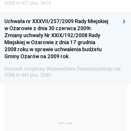
Dziennik Urzędowy Ministra Nauki i Szkolnictwa
2009 nr 477 poz. 3474
Wyższego
Dziennik Urzędowy Głównego Urzędu Miar
Uchwała nr XXXVII/257/2009 Rady Miejskiej
w Ożarowie z dnia 30 czerwca 2009r.
Dziennik Urzędowy Ministra Rolnictwa i Rozwoju Wsi
Zmiany uchwały Nr XXIX/192/2008 Rady
Dziennik Urzędowy Ministra Edukacji Narodowej i
Miejskiej w Ożarowie z dnia 17 grudnia
Sportu
2008 roku w sprawie uchwalenia budżetu
Gminy Ożarów na 2009 rok.
Dziennik Urzędowy Ministra Edukacji i Nauki
Dziennik Urzędowy Ministra Edukacji Narodowej
Dziennik Urzędowy Województwa Świętokrzyskiego rok
2006 nr 441 poz. 3160
Dziennik Urzędowy Ministra Gospodarki Morskiej
Dziennik Urzędowy Ministra Obrony Narodowej
Dziennik Urzędowy Komendy Głównej Państwowej
Straży Pożarnej
Dziennik Urzędowy Głównego Urzędu Statystycznego
Dziennik Urzędowy Ministra Kultury i Dziedzictwa
REKLAMA
Narodowego