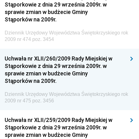
Dziennik Urzędowy Komendy Głównej Policji
Stąporkowie z dnia 29 września 2009r. w
sprawie zmian w budżecie Gminy
Dziennik Urzędowy Ministra Pracy i Polityki
Stąporków na 2009r.
Społecznej
Dziennik Urzędowy Ministra Transportu, Budownictwa
Dziennik Urzędowy Województwa Świętokrzyskiego rok
i Gospodarki Morskiej
2009 nr 474 poz. 3454
Dziennik Urzędowy Ministra Rozwoju i Technologii
Uchwała nr XLII/260/2009 Rady Miejskiej w
Dziennik Urzędowy Ministra Spraw Zagranicznych
Stąporkowie z dnia 29 września 2009r. w
Dziennik Urzędowy Centralnego Biura
sprawie zmian w budżecie Gminy
Antykorupcyjnego
Stąporków na 2009r.
Dziennik Urzędowy Agencji Bezpieczeństwa
Wewnętrznego
Dziennik Urzędowy Województwa Świętokrzyskiego rok
2009 nr 475 poz. 3456
Dziennik Urzędowy Urzędu Patentowego
Rzeczypospolitej Polskiej
Uchwała nr XLII/259/2009 Rady Miejskiej w
Dziennik Urzędowy Generalnej Dyrekcji Dróg
Stąporkowie z dnia 29 września 2009r. w
Krajowych i Autostrad
sprawie zmian w budżecie Gminy