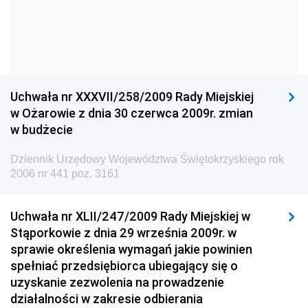
Dziennik Urzędowy Komendy Głównej Policji
Dziennik Urzędowy Ministra Gospodarki
Dziennik Urzędowy Urzędu Ochrony Konkurencji i
Konsumentów
Uchwała nr XXXVII/258/2009 Rady Miejskiej
Dziennik Urzędowy Ministra Pracy i Polityki
w Ożarowie z dnia 30 czerwca 2009r. zmian
Społecznej
w budżecie
Dziennik Urzędowy Ministra Spraw Zagranicznych
Dziennik Urzędowy Województwa Świętokrzyskiego rok
Dziennik Urzędowy Urzędu Lotnictwa Cywilnego
2006 nr 441 poz. 3161
Dziennik Urzędowy Komisji Nadzoru Finansowego
Uchwała nr XLII/247/2009 Rady Miejskiej w
Dziennik Urzędowy Ministerstwa Hutnictwa i
Stąporkowie z dnia 29 września 2009r. w
Przemysłu Maszynowego
sprawie określenia wymagań jakie powinien
Dziennik Urzędowy Ministerstwa Zdrowia i Opieki
spełniać przedsiębiorca ubiegający się o
Społecznej
uzyskanie zezwolenia na prowadzenie
działalności w zakresie odbierania
Dziennik Urzędowy Ministerstwa Rolnictwa, Leśnictwa