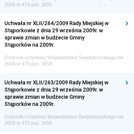
2009 nr 474 poz. 3451
Dziennik Urzędowy Ministra Cyfryzacji
Dziennik Urzędowy Ministra Rozwoju
Uchwała nr XLII/264/2009 Rady Miejskiej w
Dziennik Urzędowy Ministra Infrastruktury i
Stąporkowie z dnia 29 września 2009r. w
Budownictwa
sprawie zmian w budżecie Gminy
Stąporków na 2009r.
Dziennik Urzędowy Ministra Gospodarki Morskiej i
Żeglugi Śródlądowej
Dziennik Urzędowy Województwa Świętokrzyskiego rok
Dziennik Urzędowy Ministra Energii
2009 nr 475 poz. 3459
Dziennik Urzędowy Ministra Finansów
Uchwała nr XLII/263/2009 Rady Miejskiej w
Dziennik Urzędowy Ministra Sprawiedliwości
Stąporkowie z dnia 29 września 2009r. w
Dziennik Urzędowy Ministra Rozwoju i Finansów
sprawie zmian w budżecie Gminy
Stąporków na 2009r.
Dziennik Urzędowy Wyższego Urzędu Górniczego
Dziennik Urzędowy Prezesa Urzędu Transportu
Dziennik Urzędowy Województwa Świętokrzyskiego rok
Kolejowego
2009 nr 475 poz. 3458
Dziennik Urzędowy Ministra Przedsiębiorczości i