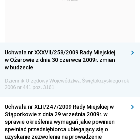
Dziennik Urzędowy Ministra Kultury i Dziedzictwa
REKLAMA
Narodowego
Dziennik Urzędowy Komendy Głównej Policji
Dziennik Urzędowy Ministra Gospodarki
Dziennik Urzędowy Urzędu Ochrony Konkurencji i
Konsumentów
Uchwała nr XXXVII/258/2009 Rady Miejskiej
Dziennik Urzędowy Ministra Pracy i Polityki
w Ożarowie z dnia 30 czerwca 2009r. zmian
Społecznej
w budżecie
Dziennik Urzędowy Ministra Spraw Zagranicznych
Dziennik Urzędowy Województwa Świętokrzyskiego rok
Dziennik Urzędowy Urzędu Lotnictwa Cywilnego
2006 nr 441 poz. 3161
Dziennik Urzędowy Komisji Nadzoru Finansowego
Uchwała nr XLII/247/2009 Rady Miejskiej w
Dziennik Urzędowy Ministerstwa Hutnictwa i
Stąporkowie z dnia 29 września 2009r. w
Przemysłu Maszynowego
sprawie określenia wymagań jakie powinien
Dziennik Urzędowy Ministerstwa Zdrowia i Opieki
spełniać przedsiębiorca ubiegający się o
Społecznej
uzyskanie zezwolenia na prowadzenie