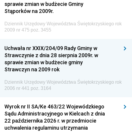
sprawie zmian w budżecie Gminy
Dziennik Urzędowy Ministra Środowiska
Stąporków na 2009r.
Dziennik Urzędowy Ministra Administracji i Cyfryzacji
Dziennik Urzędowy Województwa Świętokrzyskiego rok
Dziennik Urzędowy Ministra Edukacji
2009 nr 475 poz. 3455
Dziennik Urzędowy Ministra Nauki
Uchwała nr XXIX/204/09 Rady Gminy w
Dziennik Urzędowy Ministra Przemysłu
Strawczynie z dnia 28 sierpnia 2009r. w
Dziennik Urzędowy Ministra Finansów i Gospodarki
sprawie zmian w budżecie gminy
Strawczyn na 2009 rok
Dziennik Urzędowy Ministra do Spraw Unii
Europejskiej
Dziennik Urzędowy Województwa Świętokrzyskiego rok
Dziennik Urzędowy Agencji Wywiadu
2006 nr 441 poz. 3164
Wyrok nr II SA/Ke 463/22 Wojewódzkiego
Sądu Administracyjnego w Kielcach z dnia
22 października 2026 r. w przedmiocie
uchwalenia regulaminu utrzymania