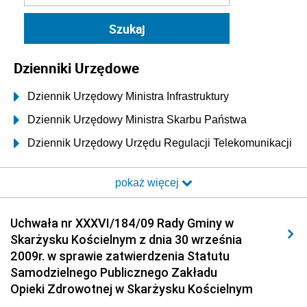
Dzienniki Urzędowe
Dziennik Urzędowy Ministra Infrastruktury
Dziennik Urzędowy Ministra Skarbu Państwa
Dziennik Urzędowy Urzędu Regulacji Telekomunikacji
i Poczty
pokaż więcej
Dziennik Urzędowy Ministra Transportu i Budownictwa
Dziennik Urzędowy Urzędu Komunikacji
Uchwała nr XXXVI/184/09 Rady Gminy w
Elektronicznej
Skarżysku Kościelnym z dnia 30 września
Dziennik Urzędowy Ministra Spraw Wewnętrznych i
2009r. w sprawie zatwierdzenia Statutu
Administracji
Samodzielnego Publicznego Zakładu
Dziennik Urzędowy Ministra Transportu
Opieki Zdrowotnej w Skarżysku Kościelnym