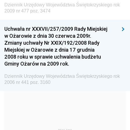
Dziennik Urzędowy Ministra Budownictwa
Dziennik Urzędowy Województwa Świętokrzyskiego rok
Dziennik Urzędowy Ministra Nauki i Szkolnictwa
2009 nr 477 poz. 3474
Wyższego
Dziennik Urzędowy Głównego Urzędu Miar
Uchwała nr XXXVII/257/2009 Rady Miejskiej
w Ożarowie z dnia 30 czerwca 2009r.
Dziennik Urzędowy Ministra Rolnictwa i Rozwoju Wsi
Zmiany uchwały Nr XXIX/192/2008 Rady
Dziennik Urzędowy Ministra Edukacji Narodowej i
Miejskiej w Ożarowie z dnia 17 grudnia
Sportu
2008 roku w sprawie uchwalenia budżetu
Gminy Ożarów na 2009 rok.
Dziennik Urzędowy Ministra Edukacji i Nauki
Dziennik Urzędowy Ministra Edukacji Narodowej
Dziennik Urzędowy Województwa Świętokrzyskiego rok
2006 nr 441 poz. 3160
Dziennik Urzędowy Ministra Gospodarki Morskiej
Dziennik Urzędowy Ministra Obrony Narodowej
Dziennik Urzędowy Komendy Głównej Państwowej
Straży Pożarnej
Dziennik Urzędowy Głównego Urzędu Statystycznego