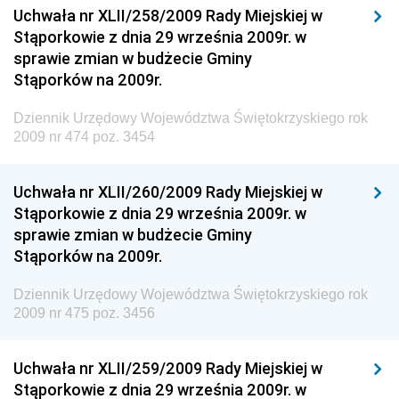
Uchwała nr XLII/258/2009 Rady Miejskiej w
Dziennik Urzędowy Komendy Głównej Policji
Stąporkowie z dnia 29 września 2009r. w
sprawie zmian w budżecie Gminy
Dziennik Urzędowy Ministra Pracy i Polityki
Stąporków na 2009r.
Społecznej
Dziennik Urzędowy Ministra Transportu, Budownictwa
Dziennik Urzędowy Województwa Świętokrzyskiego rok
i Gospodarki Morskiej
2009 nr 474 poz. 3454
Dziennik Urzędowy Ministra Rozwoju i Technologii
Uchwała nr XLII/260/2009 Rady Miejskiej w
Dziennik Urzędowy Ministra Spraw Zagranicznych
Stąporkowie z dnia 29 września 2009r. w
Dziennik Urzędowy Centralnego Biura
sprawie zmian w budżecie Gminy
Antykorupcyjnego
Stąporków na 2009r.
Dziennik Urzędowy Agencji Bezpieczeństwa
Wewnętrznego
Dziennik Urzędowy Województwa Świętokrzyskiego rok
2009 nr 475 poz. 3456
Dziennik Urzędowy Urzędu Patentowego
Rzeczypospolitej Polskiej
Uchwała nr XLII/259/2009 Rady Miejskiej w
Dziennik Urzędowy Generalnej Dyrekcji Dróg
Stąporkowie z dnia 29 września 2009r. w
Krajowych i Autostrad