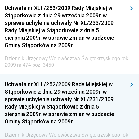
Technologii
Uchwała nr XLII/253/2009 Rady Miejskiej w
Stąporkowie z dnia 29 września 2009r. w
Dziennik Urzędowy Ministra Inwestycji i Rozwoju
sprawie uchylenia uchwały Nr XL/233/2009
Dziennik Urzędowy Naczelnego Dyrektora Archiwów
Rady Miejskiej w Stąporkowie z dnia 5
Państwowych
sierpnia 2009r. w sprawie zmian w budżecie
Dziennik Urzędowy Ministra Finansów, Inwestycji i
Gminy Stąporków na 2009r.
Rozwoju
Dziennik Urzędowy Województwa Świętokrzyskiego rok
Dziennik Urzędowy Ministra Klimatu
2009 nr 474 poz. 3450
Dziennik Urzędowy Ministra Sportu
Dziennik Urzędowy Ministra Funduszy i Polityki
Uchwała nr XLII/252/2009 Rady Miejskiej w
Regionalnej
Stąporkowie z dnia 29 września 2009r. w
sprawie uchylenia uchwały Nr XL/231/2009
Dziennik Urzędowy Ministra Aktywów Państwowych
Rady Miejskiej w Stąporkowie z dnia 5
Dziennik Urzędowy Ministra Zdrowia
sierpnia 2009r. w sprawie zmian w budżecie
Gminy Stąporków na 2009r.
Dziennik Urzędowy Ministra Środowiska i Głównego
Inspektora Ochrony Środowiska
Dziennik Urzędowy Województwa Świętokrzyskiego rok