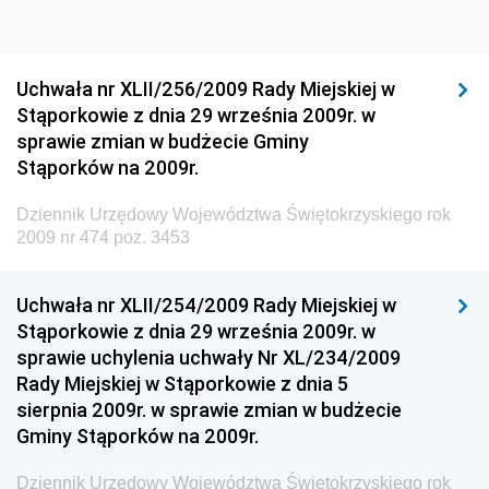
Dziennik Urzędowy Głównego Inspektoratu Ochrony
Środowiska
Dziennik Urzędowy Generalnej Dyrekcji Ochrony
Uchwała nr XLII/256/2009 Rady Miejskiej w
Środowiska
Stąporkowie z dnia 29 września 2009r. w
Dziennik Urzędowy Ministerstwa Administracji,
sprawie zmian w budżecie Gminy
Gospodarki Terenowej i Ochrony Środowiska
Stąporków na 2009r.
Dziennik Urzędowy Ministerstwa Administracji i
Dziennik Urzędowy Województwa Świętokrzyskiego rok
Gospodarki Przestrzennej
2009 nr 474 poz. 3453
Dziennik Urzędowy Unii Europejskiej, L
Dziennik Urzędowy Ministerstwa Komunikacji
Uchwała nr XLII/254/2009 Rady Miejskiej w
Stąporkowie z dnia 29 września 2009r. w
Dziennik Urzędowy Ministerstwa Przemysłu
sprawie uchylenia uchwały Nr XL/234/2009
Chemicznego i Lekkiego
Rady Miejskiej w Stąporkowie z dnia 5
Dziennik Urzędowy Ministerstwa Rolnictwa i
sierpnia 2009r. w sprawie zmian w budżecie
Gospodarki Żywnościowej
Gminy Stąporków na 2009r.
Dziennik Urzędowy Ministra Rodziny, Pracy i Polityki
Społecznej
Dziennik Urzędowy Województwa Świętokrzyskiego rok