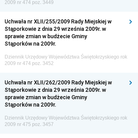
Dziennik Urzędowy Ministra Klimatu i Środowiska
2009 nr 474 poz. 3449
Dziennik Urzędowy Ministerstwa Kultury, Dziedzictwa
Narodowego i Sportu
Uchwała nr XLII/255/2009 Rady Miejskiej w
Stąporkowie z dnia 29 września 2009r. w
Dziennik Urzędowy Ministra Finansów, Funduszy i
sprawie zmian w budżecie Gminy
Polityki Regionalnej
Stąporków na 2009r.
Dziennik Urzędowy Ministra Rozwoju, Pracy i
Technologii
Dziennik Urzędowy Województwa Świętokrzyskiego rok
2009 nr 474 poz. 3452
Dziennik Urzędowy Ministra Kultury, Dziedzictwa
Narodowego i Sportu
Uchwała nr XLII/262/2009 Rady Miejskiej w
Dziennik Urzędowy Ministra Rodziny i Polityki
Stąporkowie z dnia 29 września 2009r. w
Społecznej
sprawie zmian w budżecie Gminy
Dziennik Urzędowy Komendy Głównej Straży
Stąporków na 2009r.
Granicznej
Dziennik Urzędowy Województwa Świętokrzyskiego rok
Dziennik Urzędowy Głównego Inspektoratu Transportu
2009 nr 475 poz. 3457
Drogowego
Dziennik Urzędowy Narodowego Banku Polskiego